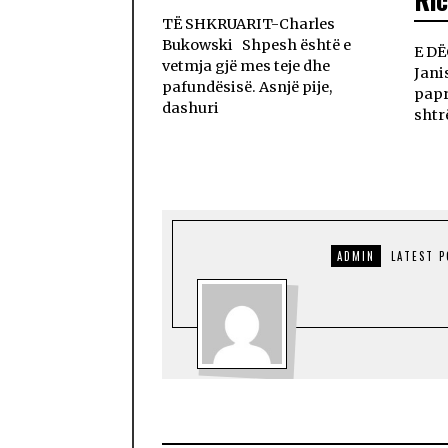
TË SHKRUARIT-Charles
Bukowski Shpesh është e
E DË
vetmja gjë mes teje dhe
Jani
pafundësisë. Asnjë pije,
papr
dashuri
shtr
ADMIN
LATEST 