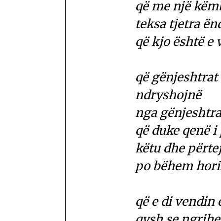
që me një kë
teksa tjetra ën
që kjo është e 
që gënjeshtrat
ndryshojnë
nga gënjeshtra
që duke qenë 
këtu dhe përte
po bëhem hori
që e di vendin 
qysh se ngrihet