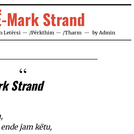
-Mark Strand
in
Letërsi
/
Përkthim
/
Tharm
by
Admin
k Strand
h,
 ende jam këtu,