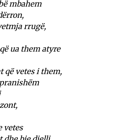
mbë mbahem
dërron,
vetmja rrugë,
 që ua them atyre
t që vetes i them,
i pranishëm
j
zont,
e vetes
 dhe bie dielli,