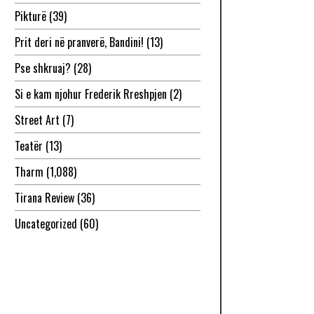
Pikturë
(39)
Prit deri në pranverë, Bandini!
(13)
Pse shkruaj?
(28)
Si e kam njohur Frederik Rreshpjen
(2)
Street Art
(7)
Teatër
(13)
Tharm
(1,088)
Tirana Review
(36)
Uncategorized
(60)