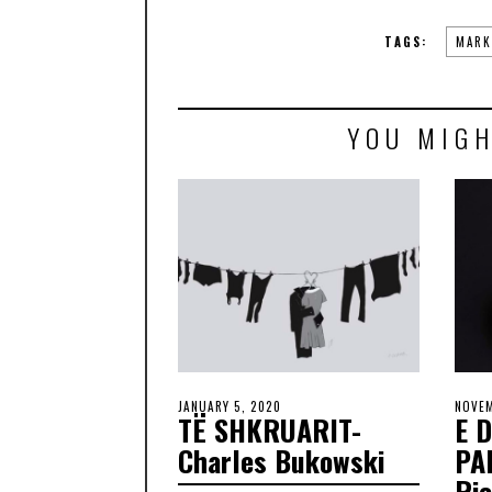
TAGS:
MARK
YOU MIGH
JANUARY 5, 2020
NOVEM
TË SHKRUARIT-
E 
Charles Bukowski
PA
Ri