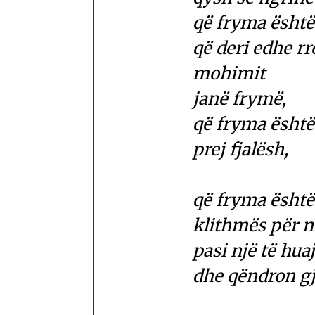
që fryma është
që deri edhe rr
mohimit
janë frymë,
që fryma është
prej fjalësh,
që fryma është
klithmës për 
pasi një të hua
dhe qëndron gja