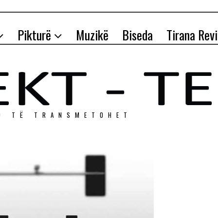
Pikturë
Muzikë
Biseda
Tirana Rev
O TЁ TRANSMETOHET