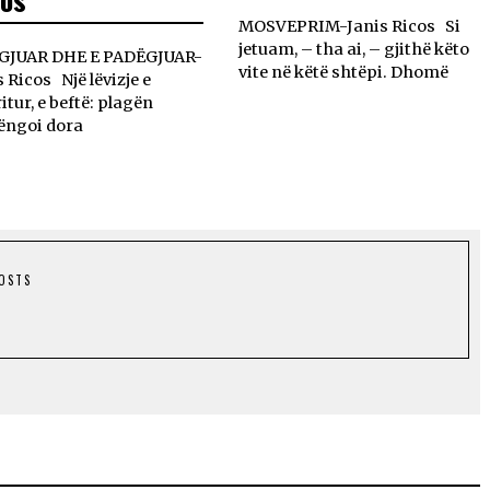
MOSVEPRIM-Janis Ricos Si
jetuam, – tha ai, – gjithë këto
GJUAR DHE E PADËGJUAR-
vite në këtë shtëpi. Dhomë
s Ricos Një lëvizje e
itur, e beftë: plagën
ëngoi dora
POSTS