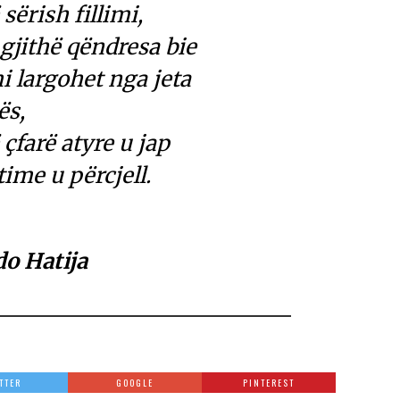
sërish fillimi,
s gjithë qëndresa bie
i largohet nga jeta
ës,
çfarë atyre u jap
ime u përcjell.
do Hatija
TTER
GOOGLE
PINTEREST