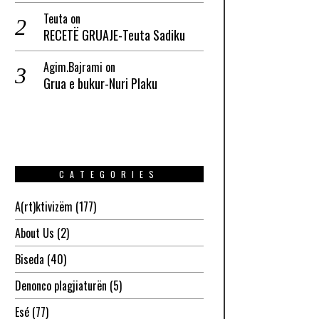
Teuta
on
RECETË GRUAJE-Teuta Sadiku
Agim.Bajrami
on
Grua e bukur-Nuri Plaku
CATEGORIES
A(rt)ktivizëm
(177)
About Us
(2)
Biseda
(40)
Denonco plagjiaturën
(5)
Esé
(77)