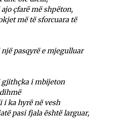
 ajo çfarë më shpëton,
okjet më të sforcuara të
 një pasqyrë e mjegulluar
 gjithçka i mbijeton
ndihmë
ji i ka hyrë në vesh
të pasi fjala është larguar,