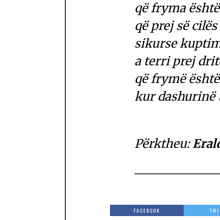
që fryma është 
që prej së cilë
sikurse kuptim
a terri prej drit
që frymë është 
kur dashurinë t
Përktheu:
Eral
FACEBOOK
TWI