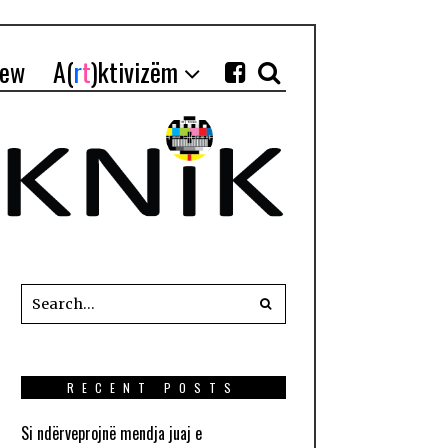
iew
A(
r
t
)ktivizëm
RECENT POSTS
Si ndërveprojnë mendja juaj e