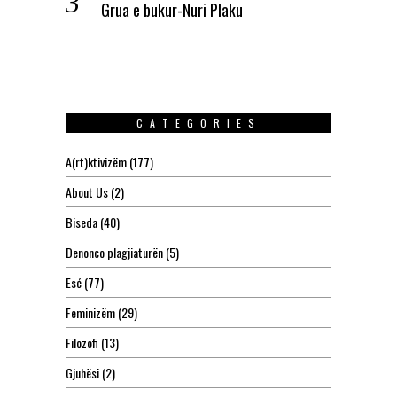
Grua e bukur-Nuri Plaku
CATEGORIES
A(rt)ktivizëm
(177)
About Us
(2)
Biseda
(40)
Denonco plagjiaturën
(5)
Esé
(77)
Feminizëm
(29)
Filozofi
(13)
Gjuhësi
(2)