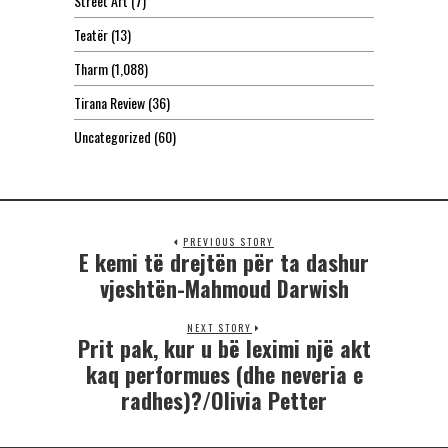
Street Art
(7)
Teatër
(13)
Tharm
(1,088)
Tirana Review
(36)
Uncategorized
(60)
PREVIOUS STORY
E kemi të drejtën për ta dashur
vjeshtën-Mahmoud Darwish
NEXT STORY
Prit pak, kur u bë leximi një akt
kaq performues (dhe neveria e
radhes)?/Olivia Petter