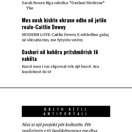
Sarah Rosen Nga rubrika: “Dashuri Moderne”
The
Mes nesh kishte ekrane edhe në jetën
reale-Caitlin Dewey
MODERN LOVE-Caitlin Dewey E mbledhur gulaç
në shtratin tim, me fytyrën vetëm
Dashuri në kohëra pritshmërish të
vakëta
Kurrë mos i var shpresat tek një burrë. Ata
kurdoherë do të
RRETH KËTIJ
ANTIPORTALI
Nisi si një projekt për kulturën. Për
realizimin e tij bashkëpunova me disa