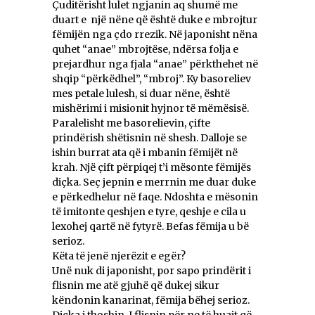
Çuditërisht lulet ngjanin aq shumë me
duart e një nëne që është duke e mbrojtur
fëmijën nga çdo rrezik. Në japonisht nëna
quhet “anae” mbrojtëse, ndërsa folja e
prejardhur nga fjala “anae” përkthehet në
shqip “përkëdhel”, “mbroj”. Ky basoreliev
mes petale lulesh, si duar nëne, është
mishërimi i misionit hyjnor të mëmësisë.
Paralelisht me basorelievin, çifte
prindërish shëtisnin në shesh. Dalloje se
ishin burrat ata që i mbanin fëmijët në
krah. Një çift përpiqej t’i mësonte fëmijës
diçka. Seç jepnin e merrnin me duar duke
e përkedhelur në faqe. Ndoshta e mësonin
të imitonte qeshjen e tyre, qeshje e cila u
lexohej qartë në fytyrë. Befas fëmija u bë
serioz.
Këta të jenë njerëzit e egër?
Unë nuk di japonisht, por sapo prindërit i
flisnin me atë gjuhë që dukej sikur
këndonin kanarinat, fëmija bëhej serioz.