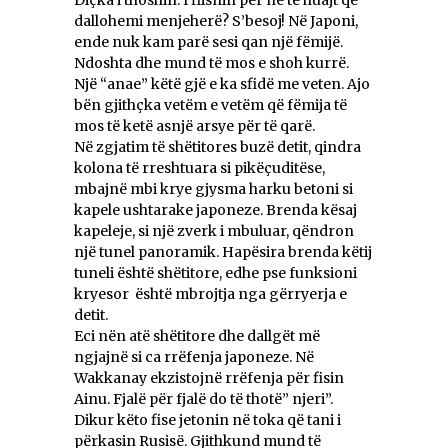
Diçka i thoshin. I flisnin për ne të huajt që
dallohemi menjeherë? S’besoj! Në Japoni,
ende nuk kam parë sesi qan një fëmijë.
Ndoshta dhe mund të mos e shoh kurrë.
Një “anae” këtë gjë e ka sfidë me veten. Ajo
bën gjithçka vetëm e vetëm që fëmija të
mos të ketë asnjë arsye për të qarë.
Në zgjatim të shëtitores buzë detit, qindra
kolona të rreshtuara si pikëçuditëse,
mbajnë mbi krye gjysma harku betoni si
kapele ushtarake japoneze. Brenda kësaj
kapeleje, si një zverk i mbuluar, qëndron
një tunel panoramik. Hapësira brenda këtij
tuneli është shëtitore, edhe pse funksioni
kryesor është mbrojtja nga gërryerja e
detit.
Eci nën atë shëtitore dhe dallgët më
ngjajnë si ca rrëfenja japoneze. Në
Wakkanay ekzistojnë rrëfenja për fisin
Ainu. Fjalë për fjalë do të thotë” njeri”.
Dikur këto fise jetonin në toka që tani i
përkasin Rusisë. Gjithkund mund të