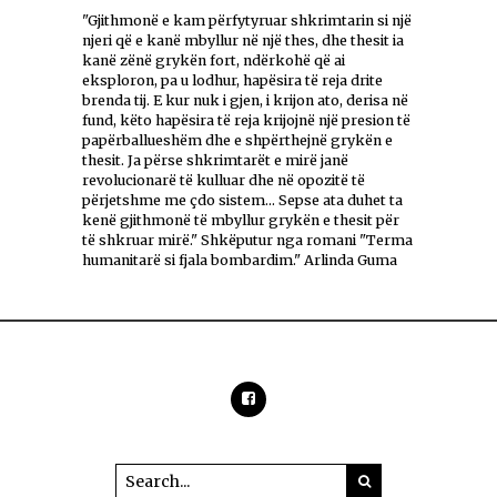
"Gjithmonë e kam përfytyruar shkrimtarin si një
njeri që e kanë mbyllur në një thes, dhe thesit ia
kanë zënë grykën fort, ndërkohë që ai
eksploron, pa u lodhur, hapësira të reja drite
brenda tij. E kur nuk i gjen, i krijon ato, derisa në
fund, këto hapësira të reja krijojnë një presion të
papërballueshëm dhe e shpërthejnë grykën e
thesit. Ja përse shkrimtarët e mirë janë
revolucionarë të kulluar dhe në opozitë të
përjetshme me çdo sistem... Sepse ata duhet ta
kenë gjithmonë të mbyllur grykën e thesit për
të shkruar mirë." Shkëputur nga romani "Terma
humanitarë si fjala bombardim." Arlinda Guma