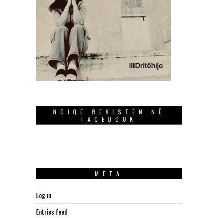
NDIQE REVISTËN NË
FACEBOOK
META
Log in
Entries feed