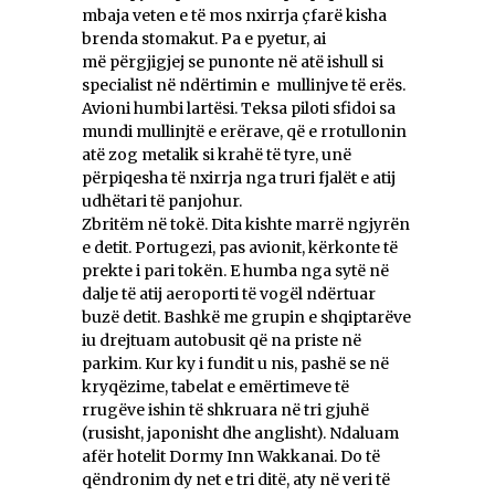
mbaja veten e të mos nxirrja çfarë kisha
brenda stomakut. Pa e pyetur, ai
më përgjigjej se punonte në atë ishull si
specialist në ndërtimin e mullinjve të erës.
Avioni humbi lartësi. Teksa piloti sfidoi sa
mundi mullinjtë e erërave, që e rrotullonin
atë zog metalik si krahë të tyre, unë
përpiqesha të nxirrja nga truri fjalët e atij
udhëtari të panjohur.
Zbritëm në tokë. Dita kishte marrë ngjyrën
e detit. Portugezi, pas avionit, kërkonte të
prekte i pari tokën. E humba nga sytë në
dalje të atij aeroporti të vogël ndërtuar
buzë detit. Bashkë me grupin e shqiptarëve
iu drejtuam autobusit që na priste në
parkim. Kur ky i fundit u nis, pashë se në
kryqëzime, tabelat e emërtimeve të
rrugëve ishin të shkruara në tri gjuhë
(rusisht, japonisht dhe anglisht). Ndaluam
afër hotelit Dormy Inn Wakkanai. Do të
qëndronim dy net e tri ditë, aty në veri të