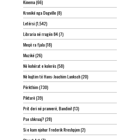
Kinema
(66)
Kronikë nga Dogville
(8)
Letërsi
(1,542)
Libraria në rrugën 84
(7)
Meqë ra fjala
(18)
Muzikë
(26)
Në kohërat e kolerës
(58)
Në kujtim të Hans-Joachim Lanksch
(20)
Përkthim
(730)
Pikturë
(39)
Prit deri në pranverë, Bandini!
(13)
Pse shkruaj?
(28)
Si e kam njohur Frederik Rreshpjen
(2)