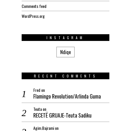
Comments feed
WordPress.org
INSTAGRAM
Ndiqe
RECENT COMMENTS
Fred
on
Flamingo Revolution/Arlinda Guma
Teuta
on
RECETË GRUAJE-Teuta Sadiku
Agim.Bajrami
on