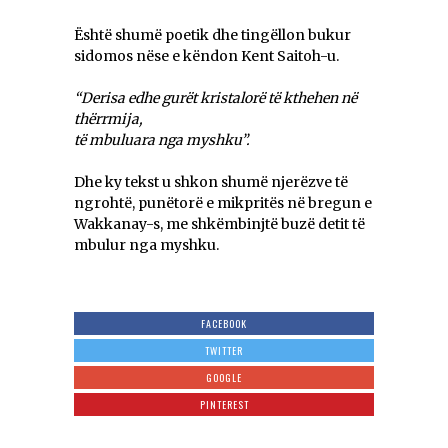
Është shumë poetik dhe tingëllon bukur
sidomos nëse e këndon Kent Saitoh-u.
“Derisa edhe gurët kristalorë të kthehen në
thërrmija,
të mbuluara nga myshku”.
Dhe ky tekst u shkon shumë njerëzve të
ngrohtë, punëtorë e mikpritës në bregun e
Wakkanay-s, me shkëmbinjtë buzë detit të
mbulur nga myshku.
FACEBOOK
TWITTER
GOOGLE
PINTEREST