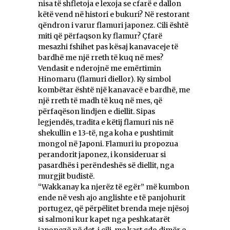
nisa të shfletoja e lexoja se cfarë e dallon
këtë vend në histori e bukuri? Në restorant
qëndron i varur flamuri japonez. Cili është
miti që përfaqson ky flamur? Çfarë
mesazhi fshihet pas kësaj kanavaceje të
bardhë me një rreth të kuq në mes?
Vendasit e nderojnë me emërtimin
Hinomaru (flamuri diellor). Ky simbol
kombëtar është një kanavacë e bardhë, me
një rreth të madh të kuq në mes, që
përfaqëson lindjen e diellit. Sipas
legjendës, tradita e këtij flamuri nis në
shekullin e 13-të, nga koha e pushtimit
mongol në Japoni. Flamuri iu propozua
perandorit japonez, i konsideruar si
pasardhës i perëndeshës së diellit, nga
murgjit budistë.
“Wakkanay ka njerëz të egër” më kumbon
ende në vesh ajo anglishte e të panjohurit
portugez, që përpëlitet brenda meje njësoj
si salmoni kur kapet nga peshkatarët