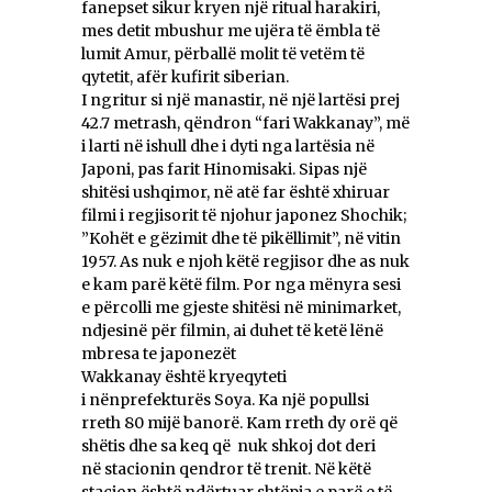
fanepset sikur kryen një ritual harakiri,
mes detit mbushur me ujëra të ëmbla të
lumit Amur, përballë molit të vetëm të
qytetit, afër kufirit siberian.
I ngritur si një manastir, në një lartësi prej
42.7 metrash, qëndron “fari Wakkanay”, më
i larti në ishull dhe i dyti nga lartësia në
Japoni, pas farit Hinomisaki. Sipas një
shitësi ushqimor, në atë far është xhiruar
filmi i regjisorit të njohur japonez Shochik;
”Kohët e gëzimit dhe të pikëllimit”, në vitin
1957. As nuk e njoh këtë regjisor dhe as nuk
e kam parë këtë film. Por nga mënyra sesi
e përcolli me gjeste shitësi në minimarket,
ndjesinë për filmin, ai duhet të ketë lënë
mbresa te japonezët
Wakkanay është kryeqyteti
i nënprefekturës Soya. Ka një popullsi
rreth 80 mijë banorë. Kam rreth dy orë që
shëtis dhe sa keq që nuk shkoj dot deri
në stacionin qendror të trenit. Në këtë