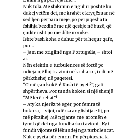
E kam nga përvoja ime…
Nuk fola. Me shikimin e ngulur poshtë ku
dukej vetëm det, me krahët e kryqëzuar në
sediljen përpara meje, po përpiqesha ta
fshihja bezdinë me një qeshje në buzë, që
çuditërisht po më dilte ironike.
Ishte bash koha e duhur për ta hequr qafe,
por…
– Jam me origjinë nga Portugalia, – shtoi
ai.
Nën efektin e turbulencës së fortë po
ndieja një lloj trazimi në kraharor, i cili më
përkthehej në paqetësi.
“Ç’më çan kokën! Kush të pyeti?”, gati
shpërtheva. Por tunda kokën si një shenjë
“Më lërë rehat”!
– Aty ka njerëz të egër, por femra të
bukura, – vijoi, ndërsa anglishtja e tij, po
më përzihej. Më ngjante me aromën e
tymit që del nga fundbarku i avionit. Ky i
fundit vijonte të lëkundej nga turbulencat.
Nuk e pyeta për emrin. Po përpiqesha ta