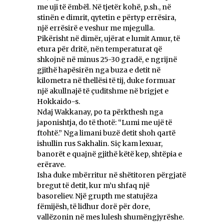
me uji të ëmbël. Në tjetër kohë, p.sh., në
stinën e dimrit, qytetin e përtyp errësira,
një errësirë e veshur me mjegulla.
Pikërisht në dimër, ujërat e lumit Amur, të
etura për dritë, nën temperaturat që
shkojnë në minus 25-30 gradë, e ngrijnë
gjithë hapësirën nga buza e detit në
kilometra në thellësi të tij, duke formuar
një akullnajë të çuditshme në brigjet e
Hokkaido-s.
Ndaj Wakkanay, po ta përkthesh nga
japonishtja, do të thotë: “Lumi me ujë të
ftohtë.” Nga limani buzë detit shoh qartë
ishullin rus Sakhalin. Siç kam lexuar,
banorët e quajnë gjithë këtë kep, shtëpia e
erërave.
Isha duke mbërritur në shëtitoren përgjatë
bregut të detit, kur m’u shfaq një
basoreliev. Një grupth me statujëza
fëmijësh, të lidhur dorë për dore,
vallëzonin në mes lulesh shumëngjyrëshe.