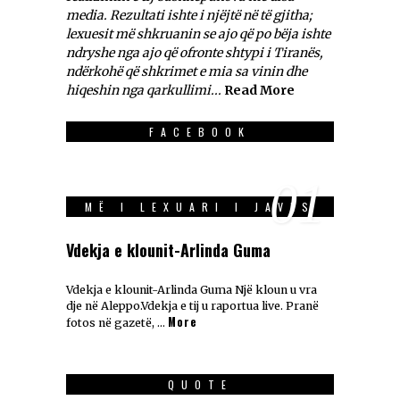
media. Rezultati ishte i njëjtë në të gjitha;
lexuesit më shkruanin se ajo që po bëja ishte
ndryshe nga ajo që ofronte shtypi i Tiranës,
ndërkohë që shkrimet e mia sa vinin dhe
hiqeshin nga qarkullimi...
Read More
FACEBOOK
01
MË I LEXUARI I JAVES
Vdekja e klounit-Arlinda Guma
Vdekja e klounit-Arlinda Guma Një kloun u vra
dje në Aleppo.Vdekja e tij u raportua live. Pranë
More
fotos në gazetë, …
QUOTE