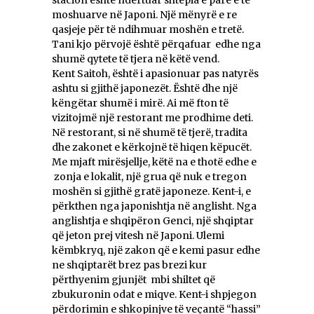
stacion është ndërtuar shtëpia e parë e të
moshuarve në Japoni. Një mënyrë e re
qasjeje për të ndihmuar moshën e tretë.
Tani kjo përvojë është përqafuar edhe nga
shumë qytete të tjera në këtë vend.
Kent Saitoh, është i apasionuar pas natyrës
ashtu si gjithë japonezët. Është dhe një
këngëtar shumë i mirë. Ai më fton të
vizitojmë një restorant me prodhime deti.
Në restorant, si në shumë të tjerë, tradita
dhe zakonet e kërkojnë të hiqen këpucët.
Me mjaft mirësjellje, këtë na e thotë edhe e
zonja e lokalit, një grua që nuk e tregon
moshën si gjithë gratë japoneze. Kent-i, e
përkthen nga japonishtja në anglisht. Nga
anglishtja e shqipëron Genci, një shqiptar
që jeton prej vitesh në Japoni. Ulemi
këmbkryq, një zakon që e kemi pasur edhe
ne shqiptarët brez pas brezi kur
përthyenim gjunjët mbi shiltet që
zbukuronin odat e miqve. Kent-i shpjegon
përdorimin e shkopinjve të veçantë “hassi”