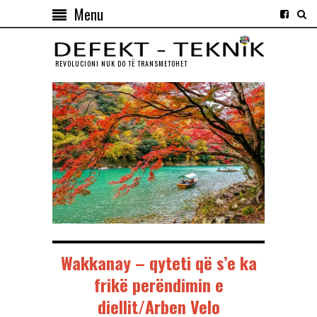
Menu
REVOLUCIONI NUK DO TЁ TRANSMETOHET
Wakkanay – qyteti që s’e ka
frikë perëndimin e
diellit/Arben Velo