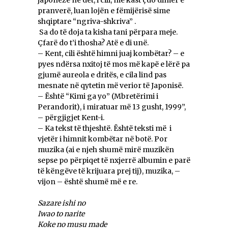
japonezë në det, i cili, me kast çdo dimër e
pranverë, luan lojën e fëmijërisë sime
shqiptare “ngriva-shkriva” .
Sa do të doja ta kisha tani përpara meje.
Çfarë do t’i thosha? Atë e di unë.
– Kent, cili është himni juaj kombëtar? – e
pyes ndërsa nxitoj të mos më kapë e lërë pa
gjumë aureola e dritës, e cila lind pas
mesnate në qytetin më verior të Japonisë.
– Është “Kimi ga yo” (Mbretërimi i
Perandorit), i miratuar më 13 gusht, 1999”,
– përgjigjet Kent-i.
– Ka tekst të thjeshtë. Është teksti më i
vjetër i himnit kombëtar në botë. Por
muzika (ai e njeh shumë mirë muzikën
sepse po përpiqet të nxjerrë albumin e parë
të këngëve të krijuara prej tij), muzika, –
vijon – është shumë më e re.
Sazare ishi no
Iwao to narite
Koke no musu made