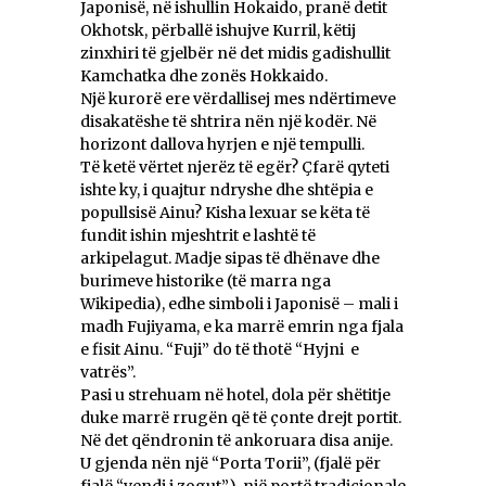
Japonisë, në ishullin Hokaido, pranë detit
Okhotsk, përballë ishujve Kurril, këtij
zinxhiri të gjelbër në det midis gadishullit
Kamchatka dhe zonës Hokkaido.
Një kurorë ere vërdallisej mes ndërtimeve
disakatëshe të shtrira nën një kodër. Në
horizont dallova hyrjen e një tempulli.
Të ketë vërtet njerëz të egër? Çfarë qyteti
ishte ky, i quajtur ndryshe dhe shtëpia e
popullsisë Ainu? Kisha lexuar se këta të
fundit ishin mjeshtrit e lashtë të
arkipelagut. Madje sipas të dhënave dhe
burimeve historike (të marra nga
Wikipedia), edhe simboli i Japonisë – mali i
madh Fujiyama, e ka marrë emrin nga fjala
e fisit Ainu. “Fuji” do të thotë “Hyjni e
vatrës”.
Pasi u strehuam në hotel, dola për shëtitje
duke marrë rrugën që të çonte drejt portit.
Në det qëndronin të ankoruara disa anije.
U gjenda nën një “Porta Torii”, (fjalë për