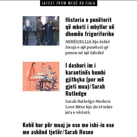
LATEST FROM MEQË RA FJALA
Historia e punëtorit
që mbeti i mbyllur në
dhomën frigoriferike
MIRËSJELLJA Kjo është
fotoja e një punëtori që
punon në një fabrikë
I dashuri im i
karantinës humbi
gjithçka (por më
gjeti mua)/Sarah
Rutledge
Sarah Rutledge Modern
Love Nëse kjo do të ishte
jeta e vërtetë,
Kohë kur për muaj je ose me ishi-in ose
me askënd tjetër/Sarah Rosen