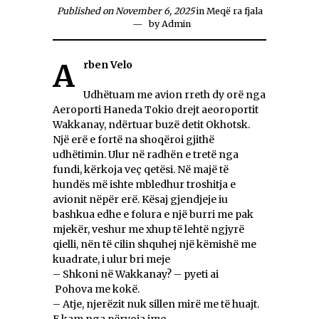
Published on November 6, 2025
in
Meqë ra fjala
by
Admin
Arben Velo
Udhëtuam me avion rreth dy orë nga
Aeroporti Haneda Tokio drejt aeoroportit
Wakkanay, ndërtuar buzë detit Okhotsk.
Një erë e fortë na shoqëroi gjithë
udhëtimin. Ulur në radhën e tretë nga
fundi, kërkoja veç qetësi. Në majë të
hundës më ishte mbledhur troshitja e
avionit nëpër erë. Kësaj gjendjeje iu
bashkua edhe e folura e një burri me pak
mjekër, veshur me xhup të lehtë ngjyrë
qielli, nën të cilin shquhej një këmishë me
kuadrate, i ulur bri meje
– Shkoni në Wakkanay? – pyeti ai
Pohova me kokë.
– Atje, njerëzit nuk sillen mirë me të huajt.