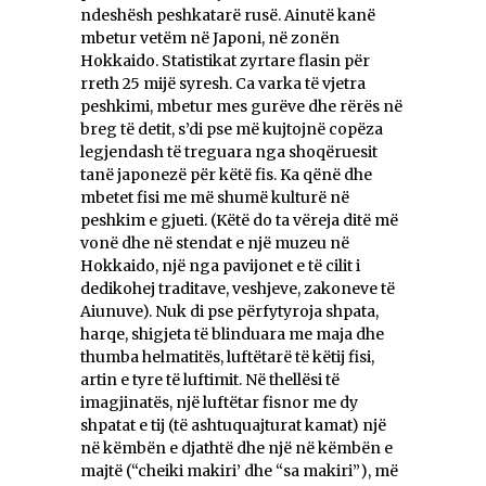
ndeshësh peshkatarë rusë. Ainutë kanë
mbetur vetëm në Japoni, në zonën
Hokkaido. Statistikat zyrtare flasin për
rreth 25 mijë syresh. Ca varka të vjetra
peshkimi, mbetur mes gurëve dhe rërës në
breg të detit, s’di pse më kujtojnë copëza
legjendash të treguara nga shoqëruesit
tanë japonezë për këtë fis. Ka qënë dhe
mbetet fisi me më shumë kulturë në
peshkim e gjueti. (Këtë do ta vëreja ditë më
vonë dhe në stendat e një muzeu në
Hokkaido, një nga pavijonet e të cilit i
dedikohej traditave, veshjeve, zakoneve të
Aiunuve). Nuk di pse përfytyroja shpata,
harqe, shigjeta të blinduara me maja dhe
thumba helmatitës, luftëtarë të këtij fisi,
artin e tyre të luftimit. Në thellësi të
imagjinatës, një luftëtar fisnor me dy
shpatat e tij (të ashtuquajturat kamat) një
në këmbën e djathtë dhe një në këmbën e
majtë (“cheiki makiri’ dhe “sa makiri”), më