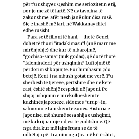
për t’u ushqyer. Qeshim me seriozitetin e tij,
por jo me zë të lartë. Në dy tavolina të
zakonshme, afër nesh janë ulur disa rusë.
Siç e thashë më lart, në Wakkanay flitet
edhe rusisht.
– Para se të filloni të hani, – thotë Genci, –
duhet të thoni “itadakimasu”! (unë marr me
mirënjohje) dhe kur të mbarojmë,
“gochiso-sama” (nuk godas), që do të thotë
“faleminderit për ushqimin.” Luftojmë të
përdorim shkopinjtë. Por humbasim çdo
betejë. Kent-i na mbush gotat me verë. T’u
shërbesh të tjerëve, përfshirë dhe në këtë
rast, është shënjë respekti në Japoni. Po
shijoj ushqimin e mrekullueshëm të
kuzhinës japoneze, sidomos “urup”-in,
salmonin e famshëm të zonës. Historia e
Japonisë, më shumë sesa shija e ushqimit,
më ka krijuar një ndjesi të çuditshme. Që
nga dita kur më lajmëruan se do të
udhëtoja për trajnim nga Jica në këtë shtet,