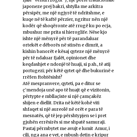
fjalë “vendi i zogut”), një portë tradicionale
japoneze prej bakri, shtylla me arkitra
përsipër, me një ngjyrë të ndritshme, e
kuqe në të kaftë përzier, ngritur nën një
kodër që shoqëronte atë rrugë ku po ecja,
mbushur me prita si hieroglife. Nëse kjo
ishte një mënyrë për të parandaluar
ortekët e dëborës në stinën e dimrit, a
kishin banorët e kësaj qyteze një mënyrë
për të ndaluar fjalët, opinionet dhe
keqdashjet e ndonjë të huaji, si p.sh., të atij
portugezi; për këtë qytet që dhe bukurinë e
rrëfen ftohtësisht?
Atë mespranvere, qyteti, pa e ditur se
ç’mendoja unë apo të huajt që e vizitonin,
përtypte e mbllaçiste si një çamçakëz
shijen e diellit. Drita në këtë kohë viti
shfaqet si një aureolë në orët e para të
mesnatës, që të jep përshtypjen se i pret
gjuhën errësirës si me shpatë samuraji.
Pastaj përmbytet me avujt e lumit Amur, i
cili, nga ana e vet, e mbush detin e kripur