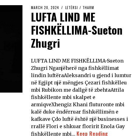
MARCH 20, 2024
LETËRSI
/
THARM
LUFTA LIND ME
FISHKËLLIMA-Sueton
Zhugri
LUFTA LIND ME FISHKËLLIMA-Sueton
Zhugri Nganjëherë nga fishkëllimat
lindin luftëraAleksandri u gjend i lumtur
në Egjipt një mëngjes Çezari fishkëlleu
mbi Rubikon me dallgë të zbehtaAttila
fishkëllente mbi skalpet e
armiqveXhengiz Khani fluturonte mbi
kalë duke ëndërruar fishkëllimën e
kafkave Çdo luftë është një businesses i
rrallë Flori e shkuar floririt Enola Gay
Keep Reading
fishkëllente mbi…