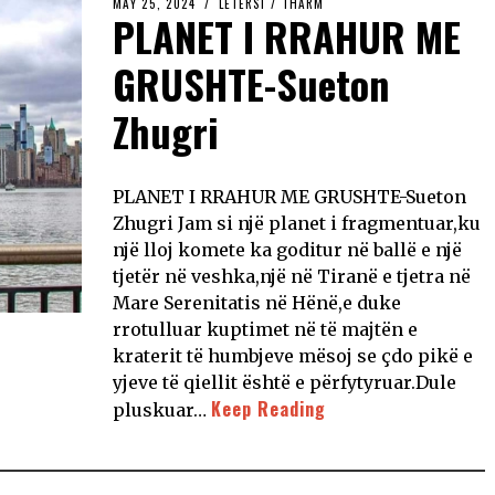
MAY 25, 2024
LETËRSI
/
THARM
PLANET I RRAHUR ME
GRUSHTE-Sueton
Zhugri
PLANET I RRAHUR ME GRUSHTE-Sueton
Zhugri Jam si një planet i fragmentuar,ku
një lloj komete ka goditur në ballë e një
tjetër në veshka,një në Tiranë e tjetra në
Mare Serenitatis në Hënë,e duke
rrotulluar kuptimet në të majtën e
kraterit të humbjeve mësoj se çdo pikë e
yjeve të qiellit është e përfytyruar.Dule
Keep Reading
pluskuar…