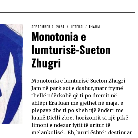
SEPTEMBER 4, 2024
LETËRSI
/
THARM
Monotonia e
lumturisë-Sueton
Zhugri
Monotonia e lumturisë-Sueton Zhugri
Jam në park sot e dashur,marr frymë
thellë ndërkohë që ti po dremit në
shtëpi.Era luan me gjethet në majat e
plepave dhe ti po sheh një ëndërr me
luanë.Dielli zbret horizontit si një pikë
limoni e ndezur fytit të uritur të
melankolisë… Eh, burri është i destinuar