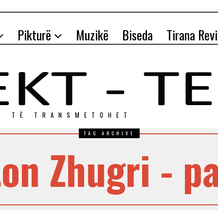
Pikturë
Muzikë
Biseda
Tirana Rev
O TЁ TRANSMETOHET
TAG ARCHIVE
on Zhugri - p