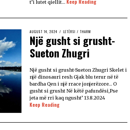
Keep Reading
t’i lutet qiellit…
AUGUST 14, 2024
LETËRSI
/
THARM
Një gusht si grusht-
Sueton Zhugri
Një gusht si grusht-Sueton Zhugri Skelet i
një dinosauri resh Gjak blu terur në të
bardha Qen i një rrace jonjerëzore… O
gusht si grusht Në këtë pafundësi,Pse
jeta më rri kaq ngusht’ 13.8.2024
Keep Reading