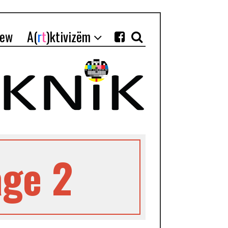
iew
A(
r
t
)ktivizëm
age 2