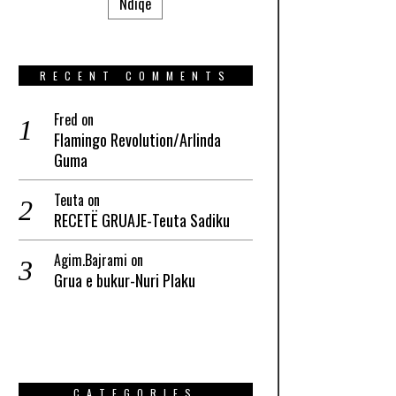
Ndiqe
RECENT COMMENTS
Fred
on
Flamingo Revolution/Arlinda
Guma
Teuta
on
RECETË GRUAJE-Teuta Sadiku
Agim.Bajrami
on
Grua e bukur-Nuri Plaku
CATEGORIES