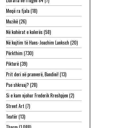
Libraria në rrugën 84
(7)
Meqë ra fjala
(18)
Muzikë
(26)
Në kohërat e kolerës
(58)
Në kujtim të Hans-Joachim Lanksch
(20)
Përkthim
(730)
Pikturë
(39)
Prit deri në pranverë, Bandini!
(13)
Pse shkruaj?
(28)
Si e kam njohur Frederik Rreshpjen
(2)
Street Art
(7)
Teatër
(13)
Tharm
(1,088)