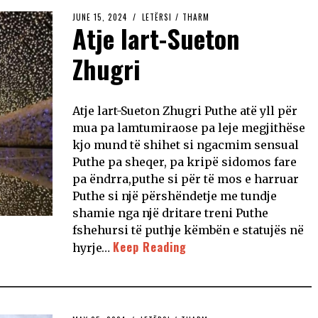
JUNE 15, 2024
LETËRSI
/
THARM
Atje lart-Sueton
Zhugri
Atje lart-Sueton Zhugri Puthe atë yll për
mua pa lamtumiraose pa leje megjithëse
kjo mund të shihet si ngacmim sensual
Puthe pa sheqer, pa kripë sidomos fare
pa ëndrra,puthe si për të mos e harruar
Puthe si një përshëndetje me tundje
shamie nga një dritare treni Puthe
fshehursi të puthje këmbën e statujës në
Keep Reading
hyrje…