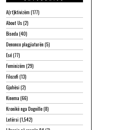
A(rt)ktivizëm
(177)
About Us
(2)
Biseda
(40)
Denonco plagjiaturën
(5)
Esé
(77)
Feminizëm
(29)
Filozofi
(13)
Gjuhësi
(2)
Kinema
(66)
Kronikë nga Dogville
(8)
Letërsi
(1,542)