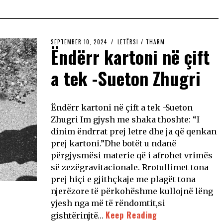
SEPTEMBER 10, 2024
LETËRSI
/
THARM
Ëndërr kartoni në çift
a tek -Sueton Zhugri
Ëndërr kartoni në çift a tek -Sueton
Zhugri Im gjysh me shaka thoshte: “I
dinim ëndrrat prej letre dhe ja që qenkan
prej kartoni.”Dhe botët u ndanë
përgjysmësi materie që i afrohet vrimës
së zezëgravitacionale. Rrotullimet tona
prej hiçi e gjithçkaje me plagët tona
njerëzore të përkohëshme kullojnë lëng
yjesh nga më të rëndomtit,si
Keep Reading
gishtërinjtë…