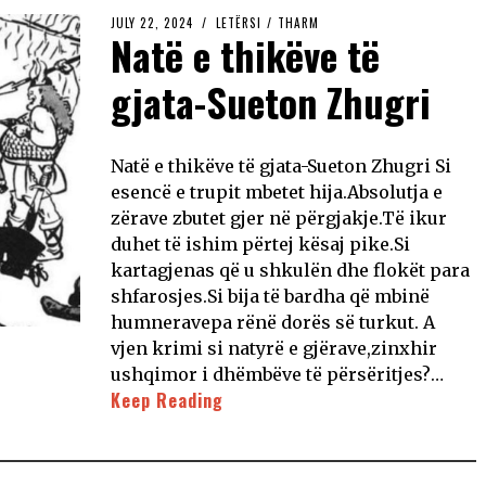
JULY 22, 2024
LETËRSI
/
THARM
Natë e thikëve të
gjata-Sueton Zhugri
Natë e thikëve të gjata-Sueton Zhugri Si
esencë e trupit mbetet hija.Absolutja e
zërave zbutet gjer në përgjakje.Të ikur
duhet të ishim përtej kësaj pike.Si
kartagjenas që u shkulën dhe flokët para
shfarosjes.Si bija të bardha që mbinë
humneravepa rënë dorës së turkut. A
vjen krimi si natyrë e gjërave,zinxhir
ushqimor i dhëmbëve të përsëritjes?…
Keep Reading