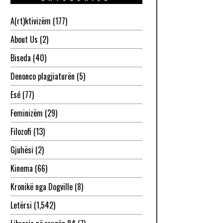
A(rt)ktivizëm
(177)
About Us
(2)
Biseda
(40)
Denonco plagjiaturën
(5)
Esé
(77)
Feminizëm
(29)
Filozofi
(13)
Gjuhësi
(2)
Kinema
(66)
Kronikë nga Dogville
(8)
Letërsi
(1,542)