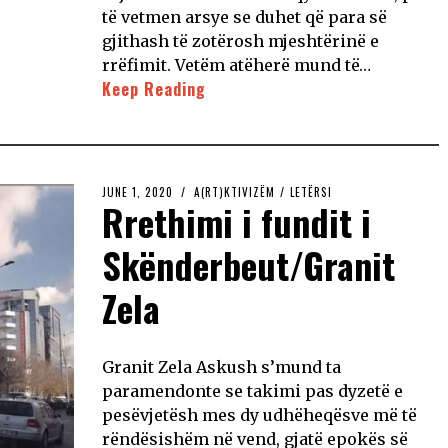
të vetmen arsye se duhet që para së
gjithash të zotërosh mjeshtërinë e
rrëfimit. Vetëm atëherë mund të…
Keep Reading
JUNE 1, 2020
A(RT)KTIVIZËM
/
LETËRSI
Rrethimi i fundit i
Skënderbeut/Granit
Zela
Granit Zela Askush s’mund ta
paramendonte se takimi pas dyzetë e
pesëvjetësh mes dy udhëheqësve më të
rëndësishëm në vend, gjatë epokës së