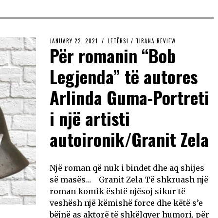
JANUARY 22, 2021
LETËRSI
/
TIRANA REVIEW
Për romanin “Bob
Legjenda” të autores
Arlinda Guma-Portreti
i një artisti
autoironik/Granit Zela
Një roman që nuk i bindet dhe aq shijes
së masës… Granit Zela Të shkruash një
roman komik është njësoj sikur të
veshësh një këmishë force dhe këtë s’e
bëjnë as aktorë të shkëlqyer humori, për