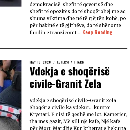
demokracisë, shefit të qeverisë dhe
shefit të opozitës do të shoqërohej me aq
shuma viktima dhe në të njëjtën kohë, po
për habinë e të gjithëve, do të shënonte
Keep Reading
fundin e tranziconit.…
MAY 19, 2020
LETËRSI
/
THARM
Vdekja e shoqërisë
civile-Granit Zela
Vdekja e shoqërisë civile-Granit Zela
Shoqëria civile ka vdekur… kumtoi
Kryetari. E nisi të qeshë me lot. Kamerier,
tha mes gazit, Më sill një kafe, Një kafe
për Mort. Mardhje Kur kthetrat e hekurta