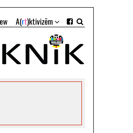
iew
A(
r
t
)ktivizëm