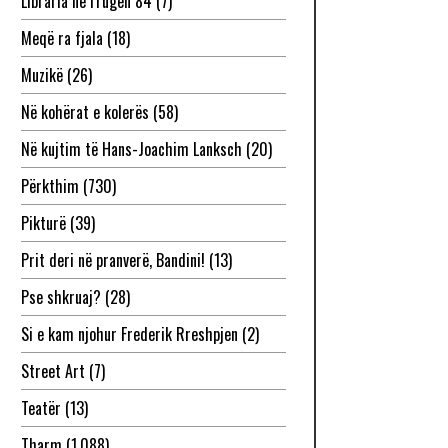
Libraria në rrugën 84
(7)
Meqë ra fjala
(18)
Muzikë
(26)
Në kohërat e kolerës
(58)
Në kujtim të Hans-Joachim Lanksch
(20)
Përkthim
(730)
Pikturë
(39)
Prit deri në pranverë, Bandini!
(13)
Pse shkruaj?
(28)
Si e kam njohur Frederik Rreshpjen
(2)
Street Art
(7)
Teatër
(13)
Tharm
(1,088)