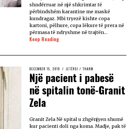
shndërruar në një shkrimtar të
përbindshëm karantine me maskë
kundragaz. Mbi tryezë kishte copa
kartoni, pëlhure, copa lëkure të prera në
përmasa të ndryshme në trajtën…
Keep Reading
DECEMBER 15, 2019
LETËRSI
/
THARM
Një pacient i pabesë
në spitalin tonë-Granit
Zela
Granit Zela Në spital u zhgënjyen shumë
kur pacienti doli nga koma. Madje, pak të