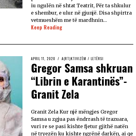
iu ngulën në shtat Teatrit, Për ta shkulur
e shembur, e ulur në gjunjë. Disa shpirtra
vetmueshëm me të mardhnin…
Keep Reading
APRIL 11, 2020
A(RT)KTIVIZËM
/
LETËRSI
Gregor Samsa shkruan
“Librin e Karantinës”-
Granit Zela
Granit Zela Kur një mëngjes Gregor
Samsa u zgjua pas ëndrrash të trazuara,
vuri re se pasi kishte fjetur gjithë natën
në tryezën ku kishte ngrënë darkën, ai qe