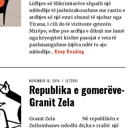
Lidhjes së Shkrimtarëve shpalli një
mbledhje të jashtëzakonshme me rastin e
ardhjes së një emri shumë të njohur nga
Tirana, i cili do të vizitonte qytezën.
Mirëpo, edhe pse ardhja e dikujt me famë
nga kryeqyteti kishte pasojat e veta të
pashmangshme (njëra ndër to ajo
Keep Reading
mbledhje…
NOVEMBER 16, 2019
LETËRSI
Republika e gomerëve-
Granit Zela
Granit Zela Në republikën e
Zullumhanes ndodhi diçka e rrallë: një