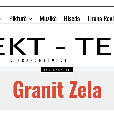
Pikturë
Muzikë
Biseda
Tirana Rev
O TЁ TRANSMETOHET
TAG ARCHIVE
Granit Zela