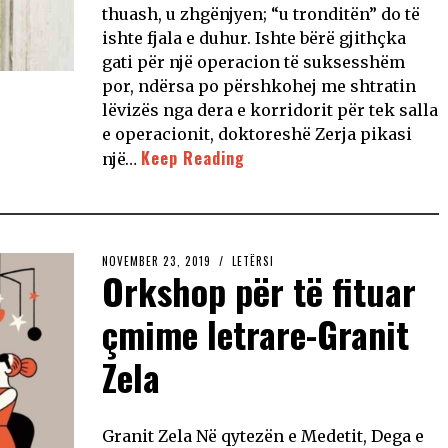
thuash, u zhgënjyen; “u tronditën” do të
ishte fjala e duhur. Ishte bërë gjithçka
gati për një operacion të suksesshëm
por, ndërsa po përshkohej me shtratin
lëvizës nga dera e korridorit për tek salla
e operacionit, doktoreshë Zerja pikasi
Keep Reading
një…
NOVEMBER 23, 2019
LETËRSI
Orkshop për të fituar
çmime letrare-Granit
Zela
Granit Zela Në qytezën e Medetit, Dega e