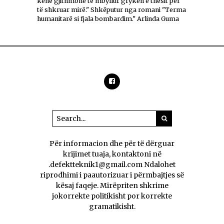
kenë gjithmonë të mbyllur grykën e thesit për
të shkruar mirë." Shkëputur nga romani "Terma
humanitarë si fjala bombardim." Arlinda Guma
Për informacion dhe për të dërguar
krijimet tuaja, kontaktoni në
.defektteknik1@gmail.com Ndalohet
riprodhimi i paautorizuar i përmbajtjes së
kësaj faqeje. Mirëpriten shkrime
jokorrekte politikisht por korrekte
gramatikisht.