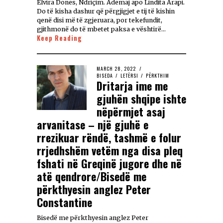
Elvira Dones, Ndriçim. Ademaj apo Lindita Arapi.
Do të kisha dashur që përgjigjet e tij të kishin
qenë disi më të zgjeruara, por tekefundit,
gjithmonë do të mbetet paksa e vështirë…
Keep Reading
MARCH 28, 2022
BISEDA
/
LETËRSI
/
PËRKTHIM
Dritarja ime me
gjuhën shqipe ishte
nëpërmjet asaj
arvanitase – një gjuhë e
rrezikuar rëndë, tashmë e folur
rrjedhshëm vetëm nga disa pleq
fshati në Greqinë jugore dhe në
atë qendrore/Bisedë me
përkthyesin anglez Peter
Constantine
Bisedë me përkthyesin anglez Peter