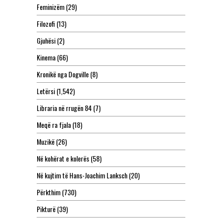
Feminizëm
(29)
Filozofi
(13)
Gjuhësi
(2)
Kinema
(66)
Kronikë nga Dogville
(8)
Letërsi
(1,542)
Libraria në rrugën 84
(7)
Meqë ra fjala
(18)
Muzikë
(26)
Në kohërat e kolerës
(58)
Në kujtim të Hans-Joachim Lanksch
(20)
Përkthim
(730)
Pikturë
(39)