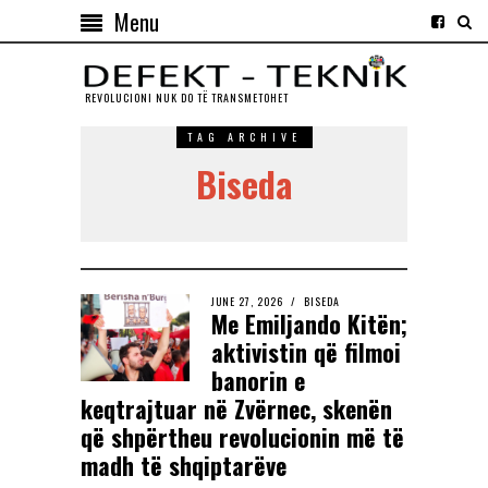
Menu
REVOLUCIONI NUK DO TЁ TRANSMETOHET
TAG ARCHIVE
Biseda
JUNE 27, 2026
BISEDA
Me Emiljando Kitën;
aktivistin që filmoi
banorin e
keqtrajtuar në Zvërnec, skenën
që shpërtheu revolucionin më të
madh të shqiptarëve