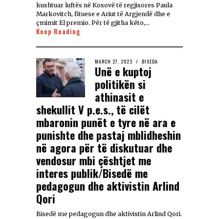
kushtuar luftës në Kosovë të regjisores Paula
Markovitch, fituese e Ariut të Argjendë dhe e
çmimit El premio. Për të gjitha këto,…
Keep Reading
MARCH 27, 2023
BISEDA
Unë e kuptoj
politikën si
athinasit e
shekullit V p.e.s., të cilët
mbaronin punët e tyre në ara e
punishte dhe pastaj mblidheshin
në agora për të diskutuar dhe
vendosur mbi çështjet me
interes publik/Bisedë me
pedagogun dhe aktivistin Arlind
Qori
Bisedë me pedagogun dhe aktivistin Arlind Qori.