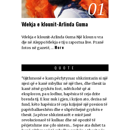
01
Vdekja e klounit-Arlinda Guma
Vdekja e klounit-Arlinda Guma Një kloun u vra
dje në Aleppo.Vdekja e tij u raportua live. Pranë
More
fotos në gazetë, …
QUOTE
"Gjithmonë e kam përfytyruar shkrimtarin si një
njeri që e kanë mbyllur në një thes, dhe thesit ia
kanë zënë grykën fort, ndërkohë që ai
eksploron, pa u lodhur, hapësira të reja drite
brenda tij. E kur nuk i gjen, i krijon ato, derisa në
fund, këto hapësira të reja krijojnë një presion të
papërballueshëm dhe e shpërthejnë grykën e
thesit. Ja përse shkrimtarët e mirë janë
revolucionarë të kulluar dhe në opozitë të
përjetshme me çdo sistem... Sepse ata duhet ta