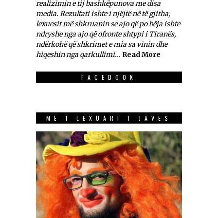
realizimin e tij bashkëpunova me disa
media. Rezultati ishte i njëjtë në të gjitha;
lexuesit më shkruanin se ajo që po bëja ishte
ndryshe nga ajo që ofronte shtypi i Tiranës,
ndërkohë që shkrimet e mia sa vinin dhe
hiqeshin nga qarkullimi...
Read More
FACEBOOK
MË I LEXUARI I JAVES