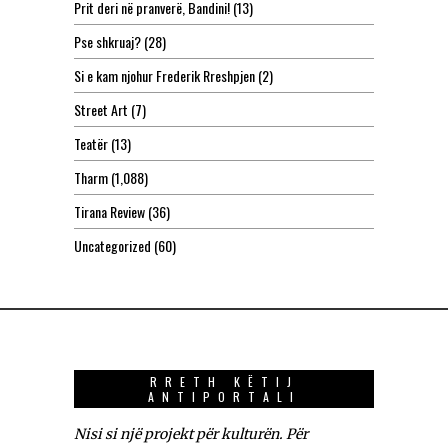
Prit deri në pranverë, Bandini!
(13)
Pse shkruaj?
(28)
Si e kam njohur Frederik Rreshpjen
(2)
Street Art
(7)
Teatër
(13)
Tharm
(1,088)
Tirana Review
(36)
Uncategorized
(60)
RRETH KËTIJ
ANTIPORTALI
Nisi si një projekt për kulturën. Për