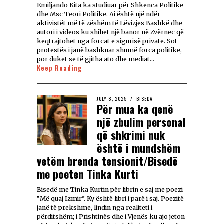
Emiljando Kita ka studiuar për Shkenca Politike
dhe Msc Teori Politike. Ai është një ndër
aktivistët më të zëshëm të Lëvizjes Bashkë dhe
autori i videos ku shihet një banor në Zvërnec që
keqtrajtohet nga forcat e sigurisë private. Sot
protestës i janë bashkuar shumë forca politike,
por duket se të gjitha ato dhe mediat…
Keep Reading
JULY 8, 2025
BISEDA
Për mua ka qenë
një zbulim personal
që shkrimi nuk
është i mundshëm
vetëm brenda tensionit/Bisedë
me poeten Tinka Kurti
Bisedë me Tinka Kurtin për librin e saj me poezi
“Më quaj Izmir”. Ky është libri i parë i saj. Poezitë
janë të prekshme, lindin nga realiteti i
përditshëm; i Prishtinës dhe i Vjenës ku ajo jeton