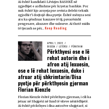
Ai është kandidati i Lëvizjes BASHKË në
zgjedhjet e ardhshme për kryetar bashkie. Por
nuk është kjo arsyeja pse revista defekt-teknik
zgjodhi t’i drejtojë disa pyetje. Është mënyra sesi
ai u ka qëndruar kauzave të tij, pavarësisht
pengesave, akuzave dhe sulmeve. Ai thotë midis
Keep Reading
të tjerash se për…
APRIL 1, 2022
BISEDA
/
LETËRSI
/
PËRKTHIM
Përkthyesi ose e lë
rehat autorin dhe i
afron atij lexuesin,
ose e lë rehat lexuesin, duke i
afruar atij shkrimtarin/Disa
pyetje për përkthyesin gjerman
Florian Kienzle
Florian Kienzle është përkthyes gjerman, i cili ka
jetuar në Shqipëri në fund të viteve nëntëdhjetë.
Ai është përkthyes i disa autorëve shqiptarë, si