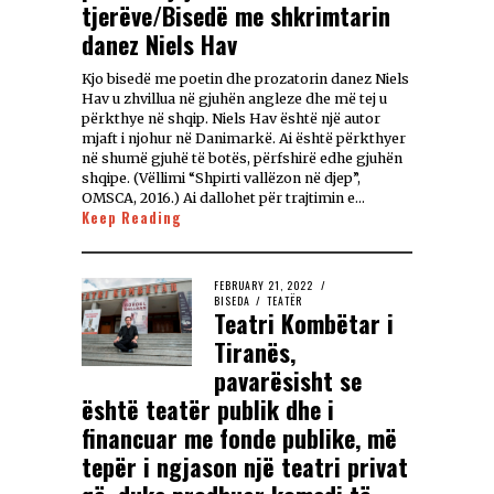
tjerëve/Bisedë me shkrimtarin
danez Niels Hav
Kjo bisedë me poetin dhe prozatorin danez Niels
Hav u zhvillua në gjuhën angleze dhe më tej u
përkthye në shqip. Niels Hav është një autor
mjaft i njohur në Danimarkë. Ai është përkthyer
në shumë gjuhë të botës, përfshirë edhe gjuhën
shqipe. (Vëllimi “Shpirti vallëzon në djep”,
OMSCA, 2016.) Ai dallohet për trajtimin e…
Keep Reading
FEBRUARY 21, 2022
BISEDA
/
TEATËR
Teatri Kombëtar i
Tiranës,
pavarësisht se
është teatër publik dhe i
financuar me fonde publike, më
tepër i ngjason një teatri privat