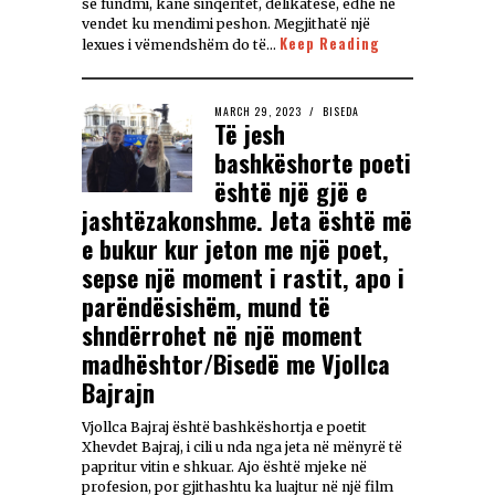
së fundmi, kanë sinqeritet, delikatesë, edhe në
vendet ku mendimi peshon. Megjithatë një
Keep Reading
lexues i vëmendshëm do të…
MARCH 29, 2023
BISEDA
Të jesh
bashkëshorte poeti
është një gjë e
jashtëzakonshme. Jeta është më
e bukur kur jeton me një poet,
sepse një moment i rastit, apo i
parëndësishëm, mund të
shndërrohet në një moment
madhështor/Bisedë me Vjollca
Bajrajn
Vjollca Bajraj është bashkëshortja e poetit
Xhevdet Bajraj, i cili u nda nga jeta në mënyrë të
papritur vitin e shkuar. Ajo është mjeke në
profesion, por gjithashtu ka luajtur në një film