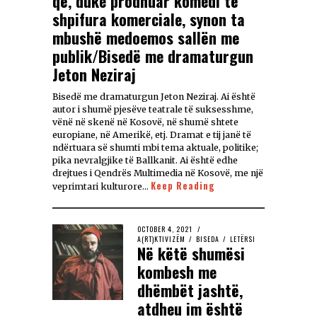
që, duke prodhuar komedi të
shpifura komerciale, synon ta
mbushë medoemos sallën me
publik/Bisedë me dramaturgun
Jeton Neziraj
Bisedë me dramaturgun Jeton Neziraj. Ai është
autor i shumë pjesëve teatrale të suksesshme,
vënë në skenë në Kosovë, në shumë shtete
europiane, në Amerikë, etj. Dramat e tij janë të
ndërtuara së shumti mbi tema aktuale, politike;
pika nevralgjike të Ballkanit. Ai është edhe
drejtues i Qendrës Multimedia në Kosovë, me një
Keep Reading
veprimtari kulturore…
OCTOBER 4, 2021
A(RT)KTIVIZËM
/
BISEDA
/
LETËRSI
Në këtë shumësi
kombesh me
dhëmbët jashtë,
atdheu im është