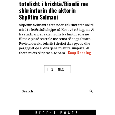
totalisht i brishtë/Bisedë me
shkrimtarin dhe aktorin
Shpëtim Selmani
Shpëtim Selmani është ndër shkrimtarët më të
mirë të letërsisë shqipe në Kosovë e Shqipëri. Ai
ka studiuar për aktrim dhe ka luajtur role në
filma e pjesë teatrale me tema të angazhuara.
Revista defekt-teknik i drejtoi disa pyetje dhe
përgjigjet që ai dha qenë mjaft të sinqerta. Ai
Keep Reading
thotë midis të tjerash se para…
1
2
NEXT
RECENT POSTS