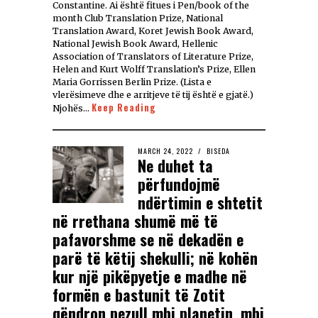
Constantine. Ai është fitues i Pen/book of the
month Club Translation Prize, National
Translation Award, Koret Jewish Book Award,
National Jewish Book Award, Hellenic
Association of Translators of Literature Prize,
Helen and Kurt Wolff Translation’s Prize, Ellen
Maria Gorrissen Berlin Prize. (Lista e
vlerësimeve dhe e arritjeve të tij është e gjatë.)
Keep Reading
Njohës…
MARCH 24, 2022
BISEDA
Ne duhet ta
përfundojmë
ndërtimin e shtetit
në rrethana shumë më të
pafavorshme se në dekadën e
parë të këtij shekulli; në kohën
kur një pikëpyetje e madhe në
formën e bastunit të Zotit
qëndron pezull mbi planetin, mbi