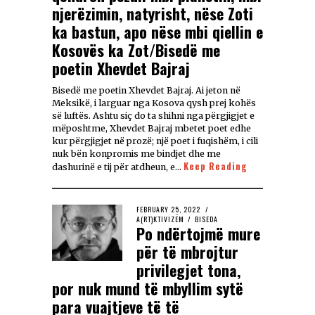
njerëzimin, natyrisht, nëse Zoti
ka bastun, apo nëse mbi qiellin e
Kosovës ka Zot/Bisedë me
poetin Xhevdet Bajraj
Bisedë me poetin Xhevdet Bajraj. Ai jeton në
Meksikë, i larguar nga Kosova qysh prej kohës
së luftës. Ashtu siç do ta shihni nga përgjigjet e
mëposhtme, Xhevdet Bajraj mbetet poet edhe
kur përgjigjet në prozë; një poet i fuqishëm, i cili
nuk bën konpromis me bindjet dhe me
Keep Reading
dashurinë e tij për atdheun, e…
FEBRUARY 25, 2022
A(RT)KTIVIZËM
/
BISEDA
Po ndërtojmë mure
për të mbrojtur
privilegjet tona,
por nuk mund të mbyllim sytë
para vuajtjeve të të