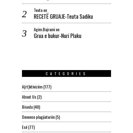
Teuta
on
RECETË GRUAJE-Teuta Sadiku
Agim.Bajrami
on
Grua e bukur-Nuri Plaku
CATEGORIES
A(rt)ktivizëm
(177)
About Us
(2)
Biseda
(40)
Denonco plagjiaturën
(5)
Esé
(77)