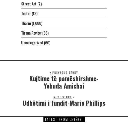
Street Art
(7)
Teatër
(13)
Tharm
(1,088)
Tirana Review
(36)
Uncategorized
(60)
PREVIOUS STORY
Kujtime të pamëshirshme-
Yehuda Amichai
NEXT STORY
Udhëtimi i fundit-Marie Phillips
LATEST FROM LETËRSI