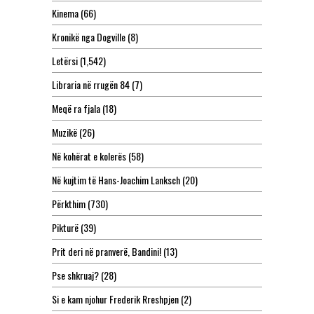
Kinema
(66)
Kronikë nga Dogville
(8)
Letërsi
(1,542)
Libraria në rrugën 84
(7)
Meqë ra fjala
(18)
Muzikë
(26)
Në kohërat e kolerës
(58)
Në kujtim të Hans-Joachim Lanksch
(20)
Përkthim
(730)
Pikturë
(39)
Prit deri në pranverë, Bandini!
(13)
Pse shkruaj?
(28)
Si e kam njohur Frederik Rreshpjen
(2)