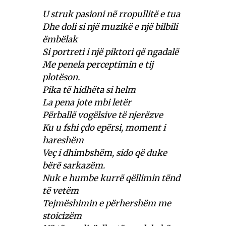
U struk pasioni në rropullitë e tua
Dhe doli si një muzikë e një bilbili
ëmbëlak
Si portreti i një piktori që ngadalë
Me penela perceptimin e tij
plotëson.
Pika të hidhëta si helm
La pena jote mbi letër
Përballë vogëlsive të njerëzve
Ku u fshi çdo epërsi, moment i
hareshëm
Veç i dhimbshëm, sido që duke
bërë sarkazëm.
Nuk e humbe kurrë qëllimin tënd
të vetëm
Tejmëshimin e përhershëm me
stoicizëm