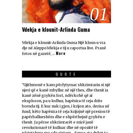
01
Vdekja e klounit-Arlinda Guma
Vdekja e klounit-Arlinda Guma Një kloun u vra
dje në Aleppo.Vdekja e tij u raportua live. Pranë
More
fotos në gazetë, …
QUOTE
"Gjithmonë e kam përfytyruar shkrimtarin si një
njeri që e kanë mbyllur në një thes, dhe thesit ia
kanë zënë grykën fort, ndërkohë që ai
eksploron, pa u lodhur, hapësira të reja drite
brenda tij. E kur nuk i gjen, i krijon ato, derisa në
fund, këto hapësira të reja krijojnë një presion të
papërballueshëm dhe e shpërthejnë grykën e
thesit. Ja përse shkrimtarët e mirë janë
revolucionarë të kulluar dhe në opozitë të
përjetshme me çdo sistem... Sepse ata duhet ta