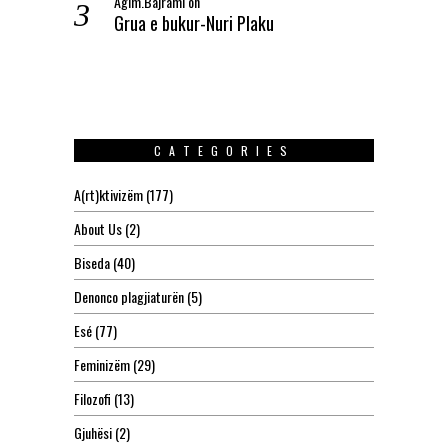
Agim.Bajrami
on
Grua e bukur-Nuri Plaku
CATEGORIES
A(rt)ktivizëm
(177)
About Us
(2)
Biseda
(40)
Denonco plagjiaturën
(5)
Esé
(77)
Feminizëm
(29)
Filozofi
(13)
Gjuhësi
(2)