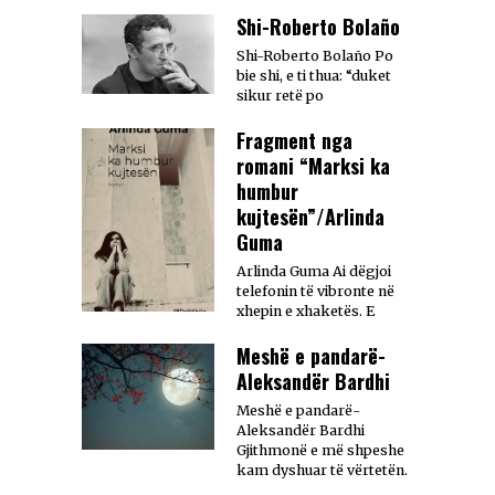
Shi-Roberto Bolaño
Shi-Roberto Bolaño Po
bie shi, e ti thua: “duket
sikur retë po
Fragment nga
romani “Marksi ka
humbur
kujtesën”/Arlinda
Guma
Arlinda Guma Ai dëgjoi
telefonin të vibronte në
xhepin e xhaketës. E
Meshë e pandarë-
Aleksandër Bardhi
Meshë e pandarë-
Aleksandër Bardhi
Gjithmonë e më shpeshe
kam dyshuar të vërtetën.