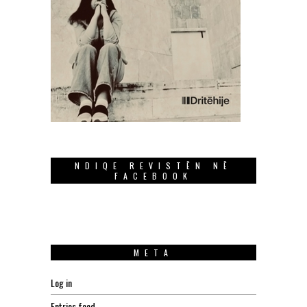
NDIQE REVISTËN NË
FACEBOOK
META
Log in
Entries feed