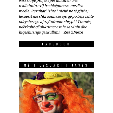
Nisi si një projekt për kulturën. Për
realizimin e tij bashkëpunova me disa
media. Rezultati ishte i njëjtë në të gjitha;
lexuesit më shkruanin se ajo që po bëja ishte
ndryshe nga ajo që ofronte shtypi i Tiranës,
ndërkohë që shkrimet e mia sa vinin dhe
hiqeshin nga qarkullimi...
Read More
FACEBOOK
MË I LEXUARI I JAVES