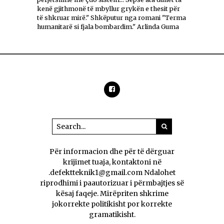
kenë gjithmonë të mbyllur grykën e thesit për
të shkruar mirë." Shkëputur nga romani "Terma
humanitarë si fjala bombardim." Arlinda Guma
Për informacion dhe për të dërguar
krijimet tuaja, kontaktoni në
.defektteknik1@gmail.com Ndalohet
riprodhimi i paautorizuar i përmbajtjes së
kësaj faqeje. Mirëpriten shkrime
jokorrekte politikisht por korrekte
gramatikisht.