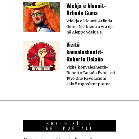
Vdekja e klounit-
Arlinda Guma
Vdekja e klounit-Arlinda
Guma Një kloun u vra dje
në Aleppo.Vdekja e
Vizitë
konvaleshentit-
Roberto Bolaño
Vizitë konvaleshentit-
Roberto Bolaño Është viti
1976 dhe Revolucioni
është mposhtur por ne
RRETH KËTIJ
ANTIPORTALI