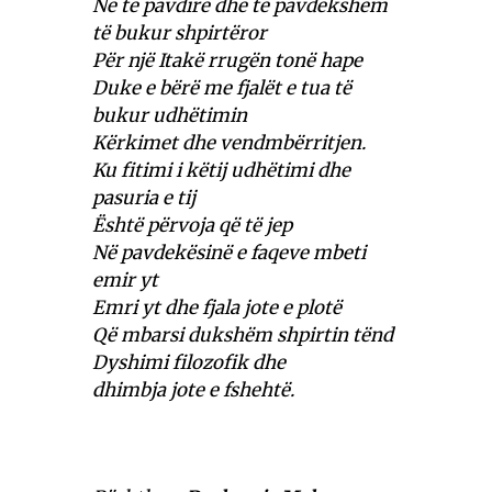
Në të pavdirë dhe të pavdekshëm
të bukur shpirtëror
Për një Itakë rrugën tonë hape
Duke e bërë me fjalët e tua të
bukur udhëtimin
Kërkimet dhe vendmbërritjen.
Ku fitimi i këtij udhëtimi dhe
pasuria e tij
Është përvoja që të jep
Në pavdekësinë e faqeve mbeti
emir yt
Emri yt dhe fjala jote e plotë
Që mbarsi dukshëm shpirtin tënd
Dyshimi filozofik dhe
dhimbja jote e fshehtë.