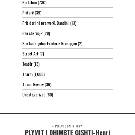
Përkthim
(730)
Pikturë
(39)
Prit deri në pranverë, Bandini!
(13)
Pse shkruaj?
(28)
Si e kam njohur Frederik Rreshpjen
(2)
Street Art
(7)
Teatër
(13)
Tharm
(1,088)
Tirana Review
(36)
Uncategorized
(60)
PREVIOUS STORY
PLYMIT I DHIMBTE GISHTI-Henri