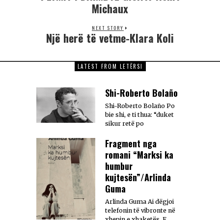
Michaux
NEXT STORY
Një herë të vetme-Klara Koli
LATEST FROM LETËRSI
Shi-Roberto Bolaño
Shi-Roberto Bolaño Po
bie shi, e ti thua: “duket
sikur retë po
Fragment nga
romani “Marksi ka
humbur
kujtesën”/Arlinda
Guma
Arlinda Guma Ai dëgjoi
telefonin të vibronte në
xhepin e xhaketës. E