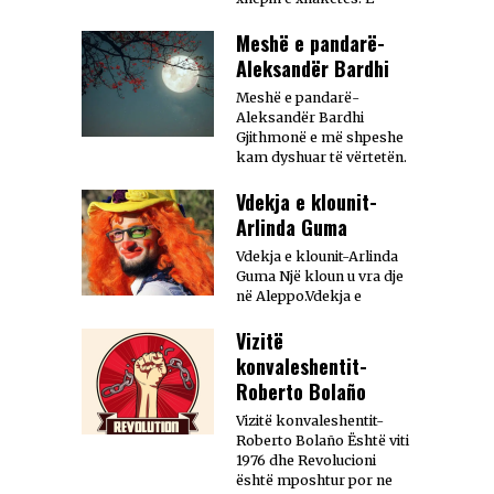
Meshë e pandarë-
Aleksandër Bardhi
Meshë e pandarë-
Aleksandër Bardhi
Gjithmonë e më shpeshe
kam dyshuar të vërtetën.
Vdekja e klounit-
Arlinda Guma
Vdekja e klounit-Arlinda
Guma Një kloun u vra dje
në Aleppo.Vdekja e
Vizitë
konvaleshentit-
Roberto Bolaño
Vizitë konvaleshentit-
Roberto Bolaño Është viti
1976 dhe Revolucioni
është mposhtur por ne