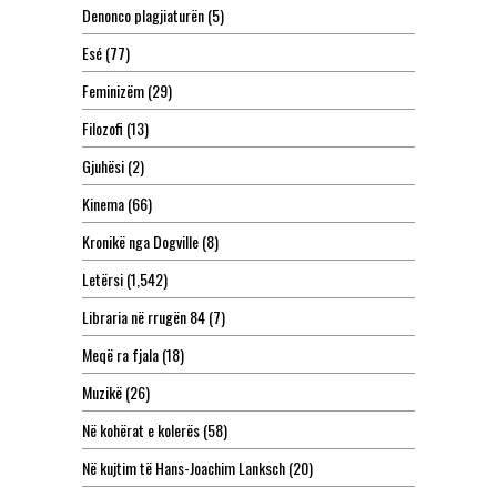
Denonco plagjiaturën
(5)
Esé
(77)
Feminizëm
(29)
Filozofi
(13)
Gjuhësi
(2)
Kinema
(66)
Kronikë nga Dogville
(8)
Letërsi
(1,542)
Libraria në rrugën 84
(7)
Meqë ra fjala
(18)
Muzikë
(26)
Në kohërat e kolerës
(58)
Në kujtim të Hans-Joachim Lanksch
(20)