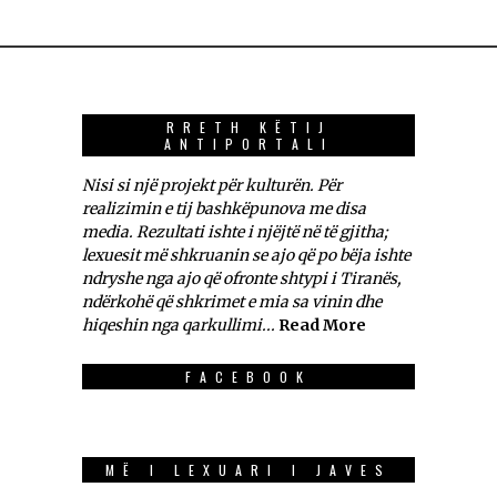
RRETH KËTIJ
ANTIPORTALI
Nisi si një projekt për kulturën. Për
realizimin e tij bashkëpunova me disa
media. Rezultati ishte i njëjtë në të gjitha;
lexuesit më shkruanin se ajo që po bëja ishte
ndryshe nga ajo që ofronte shtypi i Tiranës,
ndërkohë që shkrimet e mia sa vinin dhe
hiqeshin nga qarkullimi...
Read More
FACEBOOK
MË I LEXUARI I JAVES