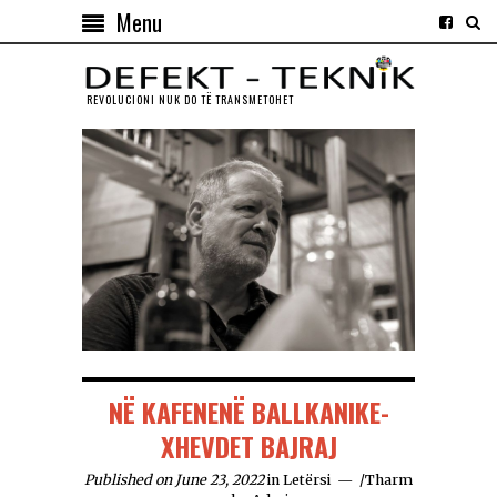
Menu
REVOLUCIONI NUK DO TЁ TRANSMETOHET
NË KAFENENË BALLKANIKE-
XHEVDET BAJRAJ
Published on June 23, 2022
in
Letërsi
/
Tharm