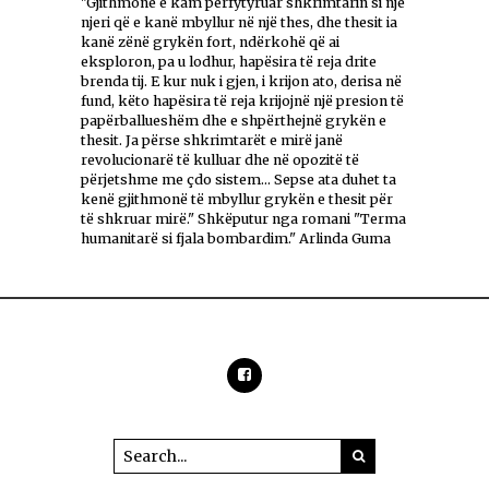
"Gjithmonë e kam përfytyruar shkrimtarin si një
njeri që e kanë mbyllur në një thes, dhe thesit ia
kanë zënë grykën fort, ndërkohë që ai
eksploron, pa u lodhur, hapësira të reja drite
brenda tij. E kur nuk i gjen, i krijon ato, derisa në
fund, këto hapësira të reja krijojnë një presion të
papërballueshëm dhe e shpërthejnë grykën e
thesit. Ja përse shkrimtarët e mirë janë
revolucionarë të kulluar dhe në opozitë të
përjetshme me çdo sistem... Sepse ata duhet ta
kenë gjithmonë të mbyllur grykën e thesit për
të shkruar mirë." Shkëputur nga romani "Terma
humanitarë si fjala bombardim." Arlinda Guma