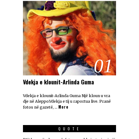
01
Vdekja e klounit-Arlinda Guma
Vdekja e klounit-Arlinda Guma Një kloun u vra
dje në Aleppo.Vdekja e tij u raportua live. Pranë
More
fotos në gazetë, …
QUOTE