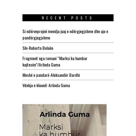
RECENT POSTS
Si ndërveprojnë mendja juaj e ndërgjegjshme dhe ajo e
pandërgjegjshme
Shi-Roberto Bolaño
Fragment nga romani “Marksi ka humbur
kujtesën”/Arlinda Guma
Meshë e pandarë-Aleksandër Bardhi
Vdekja e klounit-Arlinda Guma