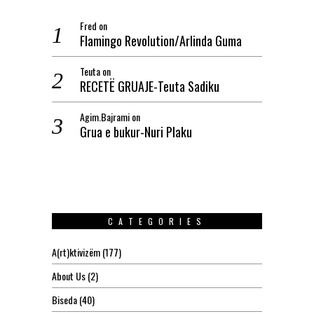
Fred
on
Flamingo Revolution/Arlinda Guma
Teuta
on
RECETË GRUAJE-Teuta Sadiku
Agim.Bajrami
on
Grua e bukur-Nuri Plaku
CATEGORIES
A(rt)ktivizëm
(177)
About Us
(2)
Biseda
(40)