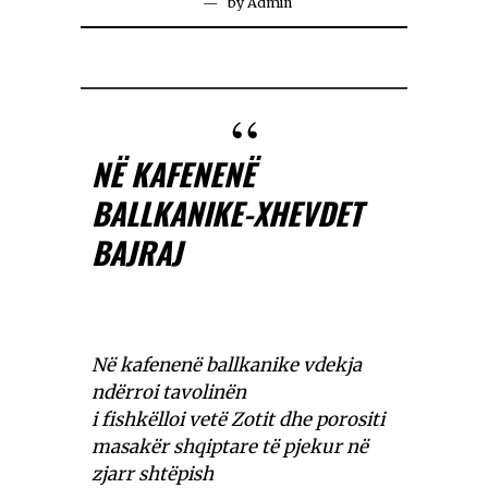
by
Admin
NË KAFENENË
BALLKANIKE-XHEVDET
BAJRAJ
Në kafenenë ballkanike vdekja
ndërroi tavolinën
i fishkëlloi vetë Zotit dhe porositi
masakër shqiptare të pjekur në
zjarr shtëpish