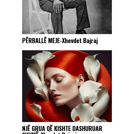
PËRBALLË MEJE-Xhevdet Bajraj
NJË GRUA QË KISHTE DASHURUAR