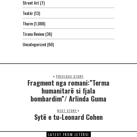
Street Art
(7)
Teatër
(13)
Tharm
(1,088)
Tirana Review
(36)
Uncategorized
(60)
PREVIOUS STORY
Fragment nga romani:”Terma
humanitarë si fjala
bombardim”/ Arlinda Guma
NEXT STORY
Sytë e tu-Leonard Cohen
LATEST FROM LETËRSI