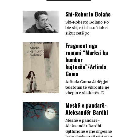
Shi-Roberto Bolaño
Shi-Roberto Bolaño Po
bie shi, e ti thua: “duket
sikur retë po
Fragment nga
romani “Marksi ka
humbur
kujtesën”/Arlinda
Guma
Arlinda Guma Ai dëgjoi
telefonin të vibronte në
xhepin e xhaketës. E
Meshë e pandarë-
Aleksandër Bardhi
Meshë e pandarë-
Aleksandër Bardhi
Gjithmonë e më shpeshe
kam dyshuar të vërtetën.