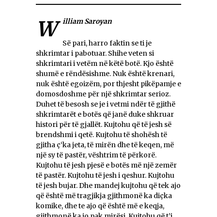
William Saroyan
Së pari, harro faktin se ti je
shkrimtar i pabotuar. Shihe veten si
shkrimtari i vetëm në këtë botë. Kjo është
shumë e rëndësishme. Nuk është krenari,
nuk është egoizëm, por thjesht pikëpamje e
domosdoshme për një shkrimtar serioz.
Duhet të besosh se je i vetmi ndër të gjithë
shkrimtarët e botës që janë duke shkruar
histori për të gjallët. Kujtohu që të jesh së
brendshmi i qetë. Kujtohu të shohësh të
gjitha ç‘ka jeta, të mirën dhe të keqen, më
një sy të pastër, vështrim të përkorë.
Kujtohu të jesh pjesë e botës më një zemër
të pastër. Kujtohu të jesh i qeshur. Kujtohu
të jesh bujar. Dhe mandej kujtohu që tek ajo
që është më tragjikja gjithmonë ka diçka
komike, dhe te ajo që është më e keqja,
gijthmonë ka jo pak mirësi. Kujtohu që t’i