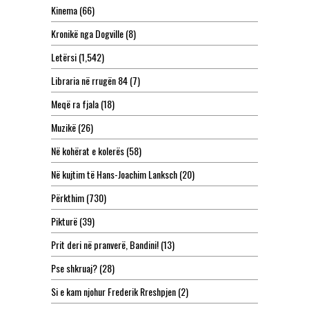
Kinema
(66)
Kronikë nga Dogville
(8)
Letërsi
(1,542)
Libraria në rrugën 84
(7)
Meqë ra fjala
(18)
Muzikë
(26)
Në kohërat e kolerës
(58)
Në kujtim të Hans-Joachim Lanksch
(20)
Përkthim
(730)
Pikturë
(39)
Prit deri në pranverë, Bandini!
(13)
Pse shkruaj?
(28)
Si e kam njohur Frederik Rreshpjen
(2)