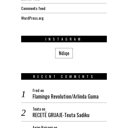
Comments feed
WordPress.org
INSTAGRAM
Ndiqe
RECENT COMMENTS
Fred
on
Flamingo Revolution/Arlinda Guma
Teuta
on
RECETË GRUAJE-Teuta Sadiku
Agim.Bajrami
on