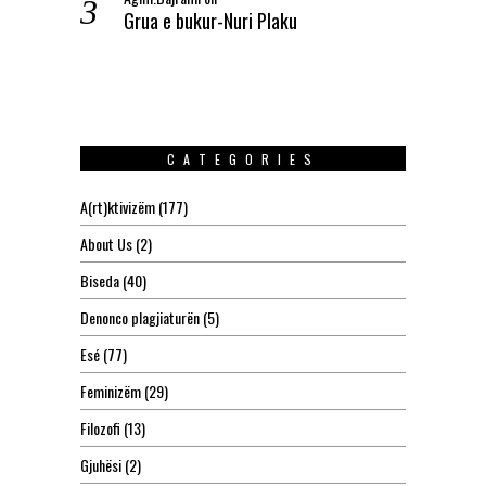
Grua e bukur-Nuri Plaku
CATEGORIES
A(rt)ktivizëm
(177)
About Us
(2)
Biseda
(40)
Denonco plagjiaturën
(5)
Esé
(77)
Feminizëm
(29)
Filozofi
(13)
Gjuhësi
(2)