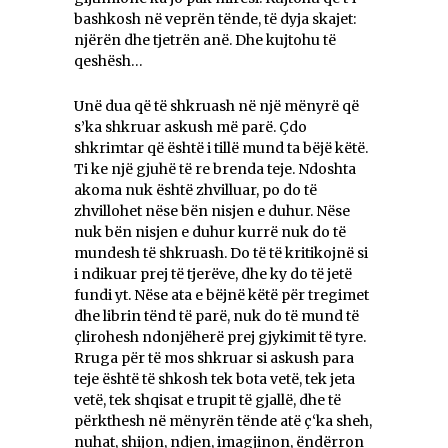
bashkosh në veprën tënde, të dyja skajet:
njërën dhe tjetrën anë. Dhe kujtohu të
qeshësh…
Unë dua që të shkruash në një mënyrë që
s’ka shkruar askush më parë. Çdo
shkrimtar që është i tillë mund ta bëjë këtë.
Ti ke një gjuhë të re brenda teje. Ndoshta
akoma nuk është zhvilluar, po do të
zhvillohet nëse bën nisjen e duhur. Nëse
nuk bën nisjen e duhur kurrë nuk do të
mundesh të shkruash. Do të të kritikojnë si
i ndikuar prej të tjerëve, dhe ky do të jetë
fundi yt. Nëse ata e bëjnë këtë për tregimet
dhe librin tënd të parë, nuk do të mund të
çlirohesh ndonjëherë prej gjykimit të tyre.
Rruga për të mos shkruar si askush para
teje është të shkosh tek bota vetë, tek jeta
vetë, tek shqisat e trupit të gjallë, dhe të
përkthesh në mënyrën tënde atë ç‘ka sheh,
nuhat, shijon, ndjen, imagjinon, ëndërron