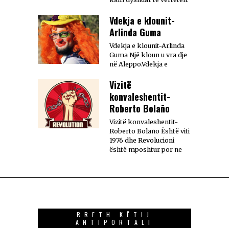
Vdekja e klounit-
Arlinda Guma
Vdekja e klounit-Arlinda
Guma Një kloun u vra dje
në Aleppo.Vdekja e
Vizitë
konvaleshentit-
Roberto Bolaño
Vizitë konvaleshentit-
Roberto Bolaño Është viti
1976 dhe Revolucioni
është mposhtur por ne
RRETH KËTIJ
ANTIPORTALI