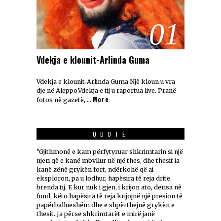
01
Vdekja e klounit-Arlinda Guma
Vdekja e klounit-Arlinda Guma Një kloun u vra
dje në Aleppo.Vdekja e tij u raportua live. Pranë
More
fotos në gazetë, …
QUOTE
"Gjithmonë e kam përfytyruar shkrimtarin si një
njeri që e kanë mbyllur në një thes, dhe thesit ia
kanë zënë grykën fort, ndërkohë që ai
eksploron, pa u lodhur, hapësira të reja drite
brenda tij. E kur nuk i gjen, i krijon ato, derisa në
fund, këto hapësira të reja krijojnë një presion të
papërballueshëm dhe e shpërthejnë grykën e
thesit. Ja përse shkrimtarët e mirë janë