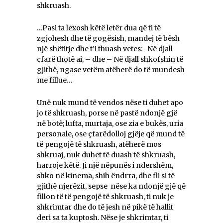
shkruash.
…Pasi ta lexosh këtë letër dua që ti të
zgjohesh dhe të gogësish, mandej të bësh
një shëtitje dhe t’i thuash vetes: -Në djall
çfarë thotë ai, – dhe – Në djall shkofshin të
gjithë, ngase vetëm atëherë do të mundesh
me fillue…
Unë nuk mund të vendos nëse ti duhet apo
jo të shkruash, porse në pastë ndonjë gjë
në botë; lufta, murtaja, ose zia e bukës, uria
personale, ose çfarëdolloj gjëje që mund të
të pengojë të shkruash, atëherë mos
shkruaj, nuk duhet të duash të shkruash,
harroje këtë. Ji një nëpunës i ndershëm,
shko në kinema, shih ëndrra, dhe fli si të
gjithë njerëzit, sepse nëse ka ndonjë gjë që
fillon të të pengojë të shkruash, ti nuk je
shkrimtar dhe do të jesh në pikë të hallit
deri sa ta kuptosh. Nëse je shkrimtar, ti