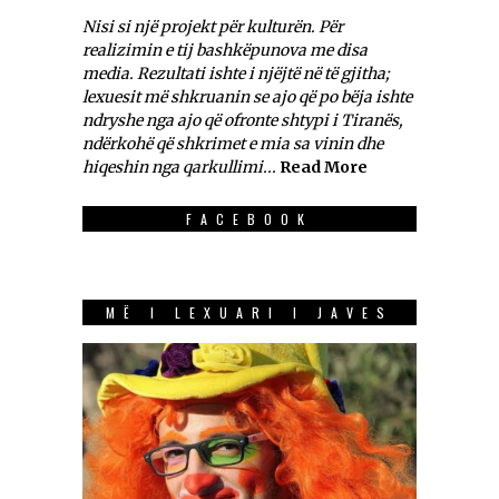
Nisi si një projekt për kulturën. Për
realizimin e tij bashkëpunova me disa
media. Rezultati ishte i njëjtë në të gjitha;
lexuesit më shkruanin se ajo që po bëja ishte
ndryshe nga ajo që ofronte shtypi i Tiranës,
ndërkohë që shkrimet e mia sa vinin dhe
hiqeshin nga qarkullimi...
Read More
FACEBOOK
MË I LEXUARI I JAVES