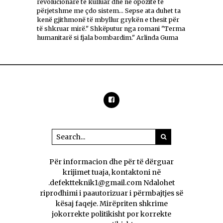
revolucionarë të kulluar dhe në opozitë të
përjetshme me çdo sistem... Sepse ata duhet ta
kenë gjithmonë të mbyllur grykën e thesit për
të shkruar mirë." Shkëputur nga romani "Terma
humanitarë si fjala bombardim." Arlinda Guma
Për informacion dhe për të dërguar
krijimet tuaja, kontaktoni në
.defektteknik1@gmail.com Ndalohet
riprodhimi i paautorizuar i përmbajtjes së
kësaj faqeje. Mirëpriten shkrime
jokorrekte politikisht por korrekte