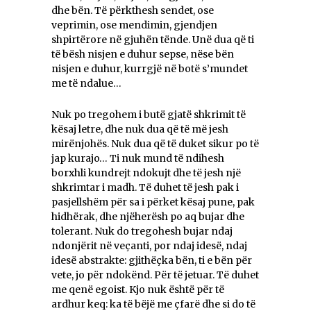
dhe bën. Të përkthesh sendet, ose
veprimin, ose mendimin, gjendjen
shpirtërore në gjuhën tënde. Unë dua që ti
të bësh nisjen e duhur sepse, nëse bën
nisjen e duhur, kurrgjë në botë s’mundet
me të ndalue…
Nuk po tregohem i butë gjatë shkrimit të
kësaj letre, dhe nuk dua që të më jesh
mirënjohës. Nuk dua që të duket sikur po të
jap kurajo… Ti nuk mund të ndihesh
borxhli kundrejt ndokujt dhe të jesh një
shkrimtar i madh. Të duhet të jesh pak i
pasjellshëm për sa i përket kësaj pune, pak
hidhërak, dhe njëherësh po aq bujar dhe
tolerant. Nuk do tregohesh bujar ndaj
ndonjërit në veçanti, por ndaj idesë, ndaj
idesë abstrakte: gjithëçka bën, ti e bën për
vete, jo për ndokënd. Për të jetuar. Të duhet
me qenë egoist. Kjo nuk është për të
ardhur keq: ka të bëjë me çfarë dhe si do të