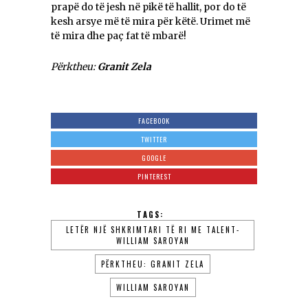
prapë do të jesh në pikë të hallit, por do të
kesh arsye më të mira për këtë. Urimet më
të mira dhe paç fat të mbarë!
Përktheu:
Granit Zela
FACEBOOK
TWITTER
GOOGLE
PINTEREST
TAGS:
LETËR NJË SHKRIMTARI TË RI ME TALENT-
WILLIAM SAROYAN
PËRKTHEU: GRANIT ZELA
WILLIAM SAROYAN