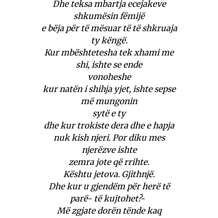
Dhe teksa mbartja ecejakeve
shkumësin fëmijë
e bëja për të mësuar të të shkruaja
ty këngë.
Kur mbështetesha tek xhami me
shi, ishte se ende
vonoheshe
kur natën i shihja yjet, ishte sepse
më mungonin
sytë e ty
dhe kur trokiste dera dhe e hapja
nuk kish njeri. Por diku mes
njerëzve ishte
zemra jote që rrihte.
Kështu jetova. Gjithnjë.
Dhe kur u gjendëm për herë të
parë- të kujtohet?-
Më zgjate dorën tënde kaq