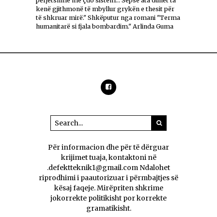
përjetshme me çdo sistem... Sepse ata duhet ta
kenë gjithmonë të mbyllur grykën e thesit për
të shkruar mirë." Shkëputur nga romani "Terma
humanitarë si fjala bombardim." Arlinda Guma
Për informacion dhe për të dërguar
krijimet tuaja, kontaktoni në
.defektteknik1@gmail.com Ndalohet
riprodhimi i paautorizuar i përmbajtjes së
kësaj faqeje. Mirëpriten shkrime
jokorrekte politikisht por korrekte
gramatikisht.