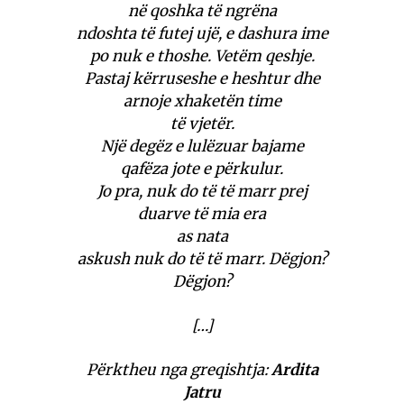
në qoshka të ngrëna
ndoshta të futej ujë, e dashura ime
po nuk e thoshe. Vetëm qeshje.
Pastaj kërruseshe e heshtur dhe
arnoje xhaketën time
të vjetër.
Një degëz e lulëzuar bajame
qafëza jote e përkulur.
Jo pra, nuk do të të marr prej
duarve të mia era
as nata
askush nuk do të të marr. Dëgjon?
Dëgjon?
[…]
Përktheu nga greqishtja:
Ardita
Jatru