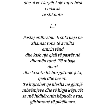
dhe ai zë i largët i një mprehësi
endacak
të shkonte.
[…]
Pastaj erdhi shiu. E shkruaja në
xhamat tona të avullta
emrin tënd
dhe kish një qiell të pastër në
dhomën tonë. Të mbaja
duart
dhe kështu kishte gjithnjë jeta,
qiell dhe besim.
Të kujtohet që ulesha në gjunjë
mbrëmjeve dhe të hiqja këpucët
sa më hidhëronin këpucët e tua,
gjithmonë të pikëlluara,