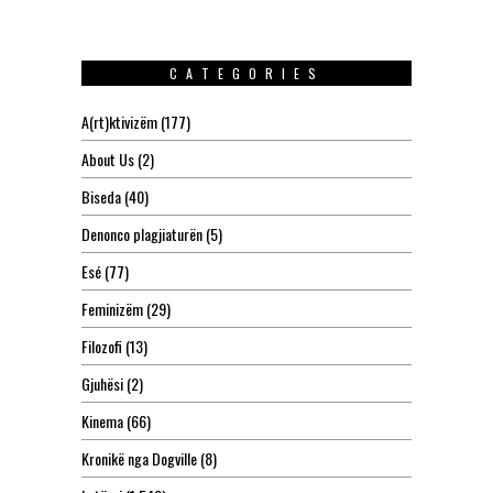
CATEGORIES
A(rt)ktivizëm
(177)
About Us
(2)
Biseda
(40)
Denonco plagjiaturën
(5)
Esé
(77)
Feminizëm
(29)
Filozofi
(13)
Gjuhësi
(2)
Kinema
(66)
Kronikë nga Dogville
(8)