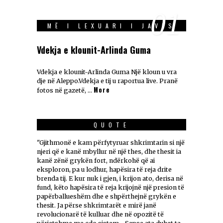
01
MË I LEXUARI I JAVES
Vdekja e klounit-Arlinda Guma
Vdekja e klounit-Arlinda Guma Një kloun u vra
dje në Aleppo.Vdekja e tij u raportua live. Pranë
More
fotos në gazetë, …
QUOTE
"Gjithmonë e kam përfytyruar shkrimtarin si një
njeri që e kanë mbyllur në një thes, dhe thesit ia
kanë zënë grykën fort, ndërkohë që ai
eksploron, pa u lodhur, hapësira të reja drite
brenda tij. E kur nuk i gjen, i krijon ato, derisa në
fund, këto hapësira të reja krijojnë një presion të
papërballueshëm dhe e shpërthejnë grykën e
thesit. Ja përse shkrimtarët e mirë janë
revolucionarë të kulluar dhe në opozitë të