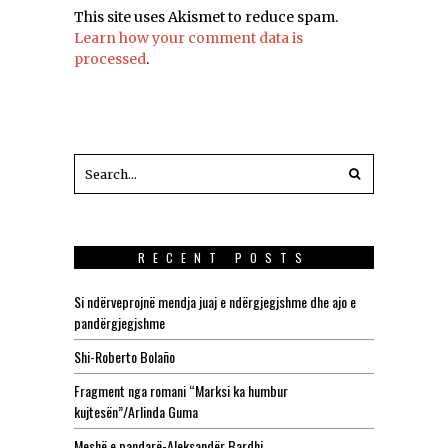
This site uses Akismet to reduce spam.
Learn how your comment data is
processed
.
RECENT POSTS
Si ndërveprojnë mendja juaj e ndërgjegjshme dhe ajo e
pandërgjegjshme
Shi-Roberto Bolaño
Fragment nga romani “Marksi ka humbur
kujtesën”/Arlinda Guma
Meshë e pandarë-Aleksandër Bardhi