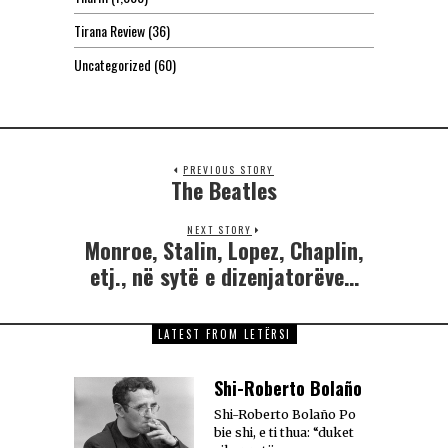
Tirana Review
(36)
Uncategorized
(60)
PREVIOUS STORY
The Beatles
NEXT STORY
Monroe, Stalin, Lopez, Chaplin,
etj., në sytë e dizenjatorëve…
LATEST FROM LETËRSI
Shi-Roberto Bolaño
Shi-Roberto Bolaño Po
bie shi, e ti thua: “duket