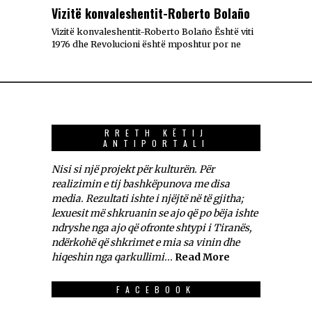
Vizitë konvaleshentit-Roberto Bolaño
Vizitë konvaleshentit-Roberto Bolaño Është viti
1976 dhe Revolucioni është mposhtur por ne
RRETH KËTIJ
ANTIPORTALI
Nisi si një projekt për kulturën. Për
realizimin e tij bashkëpunova me disa
media. Rezultati ishte i njëjtë në të gjitha;
lexuesit më shkruanin se ajo që po bëja ishte
ndryshe nga ajo që ofronte shtypi i Tiranës,
ndërkohë që shkrimet e mia sa vinin dhe
hiqeshin nga qarkullimi...
Read More
FACEBOOK