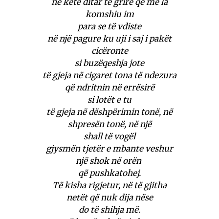
në këtë ditar të grirë që më la
komshiu im
para se të vdiste
në një pagure ku uji i saj i pakët
cicëronte
si buzëqeshja jote
të gjeja në cigaret tona të ndezura
që ndritnin në errësirë
si lotët e tu
të gjeja në dëshpërimin tonë, në
shpresën tonë, në një
shall të vogël
gjysmën tjetër e mbante veshur
një shok në orën
që pushkatohej.
Të kisha rigjetur, në të gjitha
netët që nuk dija nëse
do të shihja më.