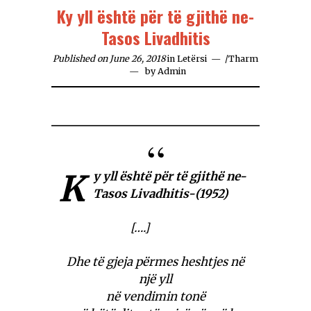
Ky yll është për të gjithë ne-
Tasos Livadhitis
Published on June 26, 2018
in
Letërsi
/
Tharm
by
Admin
K
y yll është për të gjithë ne-
Tasos Livadhitis-
(1952)
[….]
Dhe të gjeja përmes heshtjes në
një yll
në vendimin tonë