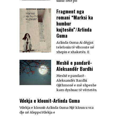
sikur retë po
Fragment nga
romani “Marksi ka
humbur
kujtesën”/Arlinda
Guma
Arlinda Guma Ai dëgjoi
telefonin të vibronte në
xhepin e xhaketës. E
Meshë e pandarë-
Aleksandër Bardhi
Meshë e pandarë-
Aleksandër Bardhi
Gjithmonë e më shpeshe
kam dyshuar të vërtetën.
Vdekja e klounit-Arlinda Guma
Vdekja e klounit-Arlinda Guma Një kloun u vra
dje në Aleppo.Vdekja e