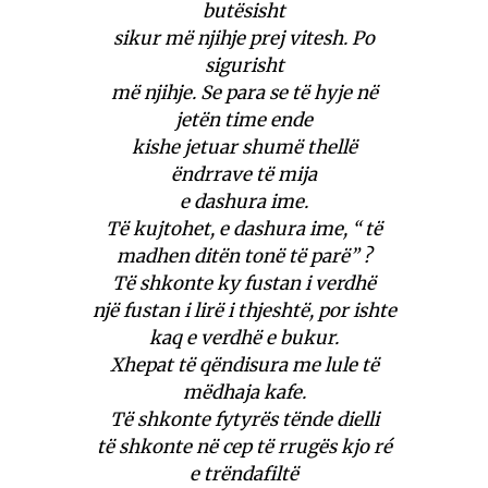
butësisht
sikur më njihje prej vitesh. Po
sigurisht
më njihje. Se para se të hyje në
jetën time ende
kishe jetuar shumë thellë
ëndrrave të mija
e dashura ime.
Të kujtohet, e dashura ime, “ të
madhen ditën tonë të parë” ?
Të shkonte ky fustan i verdhë
një fustan i lirë i thjeshtë, por ishte
kaq e verdhë e bukur.
Xhepat të qëndisura me lule të
mëdhaja kafe.
Të shkonte fytyrës tënde dielli
të shkonte në cep të rrugës kjo ré
e trëndafiltë