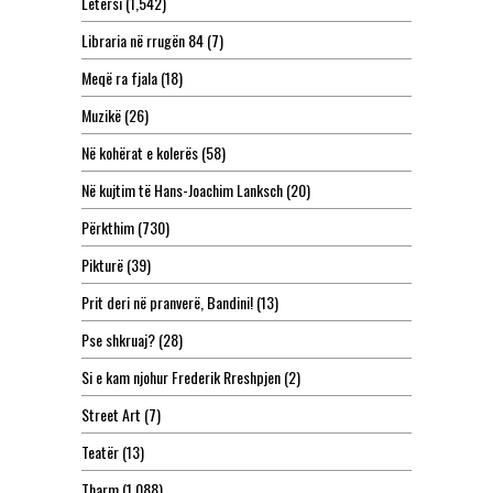
Letërsi
(1,542)
Libraria në rrugën 84
(7)
Meqë ra fjala
(18)
Muzikë
(26)
Në kohërat e kolerës
(58)
Në kujtim të Hans-Joachim Lanksch
(20)
Përkthim
(730)
Pikturë
(39)
Prit deri në pranverë, Bandini!
(13)
Pse shkruaj?
(28)
Si e kam njohur Frederik Rreshpjen
(2)
Street Art
(7)
Teatër
(13)
Tharm
(1,088)