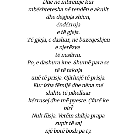
Dhe në mbrëmje kur
mbështetesha në tendën e akullt
dhe dëgjoja shiun,
ëndërroja
e të gjeja.
Të gjeja, e dashur, në buzëqeshjen
e njerëzve
të nesërm.
Po, e dashura ime. Shumë para se
të të takoja
unë të prisja. Gjithnjë të prisja.
Kur isha fëmijë dhe nëna më
shihte të pikëlluar
kërrusej dhe më pyeste. Çfarë ke
bir?
Nuk flisja. Vetëm shihja prapa
supit të saj
një botë bosh pa ty.