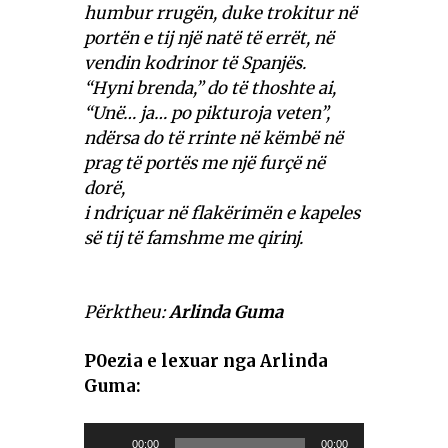
humbur rrugën, duke trokitur në
portën e tij një natë të errët, në
vendin kodrinor të Spanjës.
“Hyni brenda,” do të thoshte ai,
“Unë… ja… po pikturoja veten”,
ndërsa do të rrinte në këmbë në
prag të portës me një furçë në
dorë,
i ndriçuar në flakërimën e kapeles
së tij të famshme me qirinj.
Përktheu:
Arlinda Guma
P0ezia e lexuar nga Arlinda
Guma:
Audio
00:00
00:00