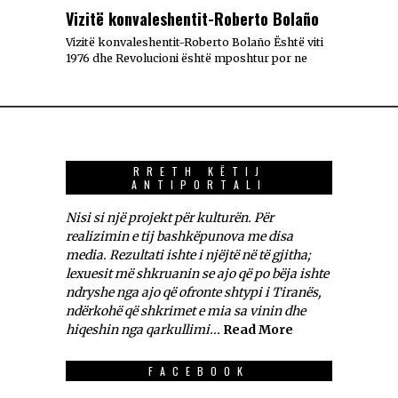
Vizitë konvaleshentit-Roberto Bolaño
Vizitë konvaleshentit-Roberto Bolaño Është viti
1976 dhe Revolucioni është mposhtur por ne
RRETH KËTIJ
ANTIPORTALI
Nisi si një projekt për kulturën. Për
realizimin e tij bashkëpunova me disa
media. Rezultati ishte i njëjtë në të gjitha;
lexuesit më shkruanin se ajo që po bëja ishte
ndryshe nga ajo që ofronte shtypi i Tiranës,
ndërkohë që shkrimet e mia sa vinin dhe
hiqeshin nga qarkullimi...
Read More
FACEBOOK