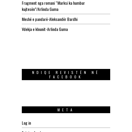
Fragment nga romani “Marksi ka humbur
kujtesën”/Arlinda Guma
Meshë e pandarë-Aleksandër Bardhi
Vdekja e klounit-Arlinda Guma
NDIQE REVISTËN NË
FACEBOOK
META
Log in