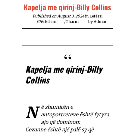
Kapelja me qirinj-Billy Collins
Published on August 3, 2024
in
Letërsi
/
Përkthim
/
Tharm
by
Admin
Kapelja me qirinj-Billy
Collins
N
ë shumicën e
autoportreteve është fytyra
ajo që dominon:
Cezanne është një palë sy që