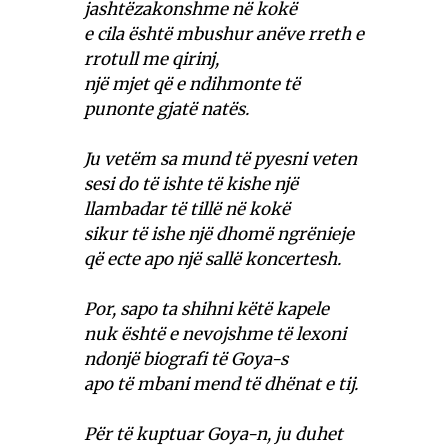
jashtëzakonshme në kokë
e cila është mbushur anëve rreth e
rrotull me qirinj,
një mjet që e ndihmonte të
punonte gjatë natës.
Ju vetëm sa mund të pyesni veten
sesi do të ishte të kishe një
llambadar të tillë në kokë
sikur të ishe një dhomë ngrënieje
që ecte apo një sallë koncertesh.
Por, sapo ta shihni këtë kapele
nuk është e nevojshme të lexoni
ndonjë biografi të Goya-s
apo të mbani mend të dhënat e tij.
Për të kuptuar Goya-n, ju duhet