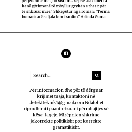
përjetshme me çdo sistem... Sepse ata duhet ta
kenë gjithmonë të mbyllur grykën e thesit për
të shkruar mirë." Shkëputur nga romani "Terma
humanitarë si fjala bombardim." Arlinda Guma
Për informacion dhe për të dërguar
krijimet tuaja, kontaktoni në
.defektteknik1@gmail.com Ndalohet
riprodhimi i paautorizuar i përmbajtjes së
kësaj faqeje. Mirëpriten shkrime
jokorrekte politikisht por korrekte
gramatikisht.