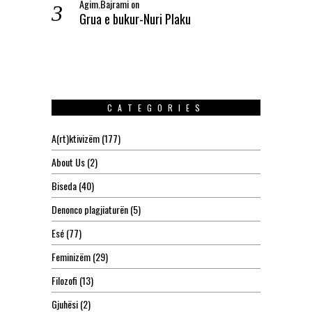
Agim.Bajrami
on
Grua e bukur-Nuri Plaku
CATEGORIES
A(rt)ktivizëm
(177)
About Us
(2)
Biseda
(40)
Denonco plagjiaturën
(5)
Esé
(77)
Feminizëm
(29)
Filozofi
(13)
Gjuhësi
(2)