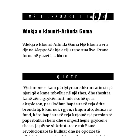
01
MË I LEXUARI I JAVES
Vdekja e klounit-Arlinda Guma
Vdekja e klounit-Arlinda Guma Një kloun u vra
dje në Aleppo.Vdekja e tij u raportua live. Pranë
More
fotos në gazetë, …
QUOTE
"Gjithmonë e kam përfytyruar shkrimtarin si një
njeri që e kanë mbyllur në një thes, dhe thesit ia
kanë zënë grykën fort, ndërkohë që ai
eksploron, pa u lodhur, hapësira të reja drite
brenda tij. E kur nuk i gjen, i krijon ato, derisa në
fund, këto hapësira të reja krijojnë një presion të
papërballueshëm dhe e shpërthejnë grykën e
thesit. Ja përse shkrimtarët e mirë janë
revolucionarë të kulluar dhe në opozitë të