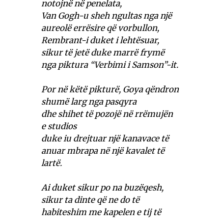
notojnë në penelata,
Van Gogh-u sheh ngultas nga një
aureolë errësire që vorbullon,
Rembrant-i duket i lehtësuar,
sikur të jetë duke marrë frymë
nga piktura “Verbimi i Samson”-it.
Por në këtë pikturë, Goya qëndron
shumë larg nga pasqyra
dhe shihet të pozojë në rrëmujën
e studios
duke iu drejtuar një kanavace të
anuar mbrapa në një kavalet të
lartë.
Ai duket sikur po na buzëqesh,
sikur ta dinte që ne do të
habiteshim me kapelen e tij të