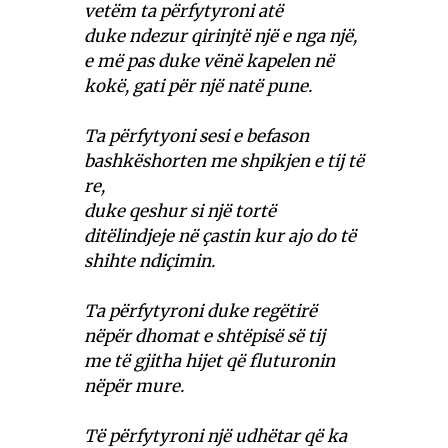
vetëm ta përfytyroni atë
duke ndezur qirinjtë një e nga një,
e më pas duke vënë kapelen në
kokë, gati për një natë pune.
Ta përfytyoni sesi e befason
bashkëshorten me shpikjen e tij të
re,
duke qeshur si një tortë
ditëlindjeje në çastin kur ajo do të
shihte ndiçimin.
Ta përfytyroni duke regëtirë
nëpër dhomat e shtëpisë së tij
me të gjitha hijet që fluturonin
nëpër mure.
Të përfytyroni një udhëtar që ka