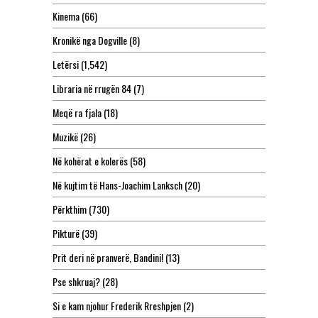
Kinema
(66)
Kronikë nga Dogville
(8)
Letërsi
(1,542)
Libraria në rrugën 84
(7)
Meqë ra fjala
(18)
Muzikë
(26)
Në kohërat e kolerës
(58)
Në kujtim të Hans-Joachim Lanksch
(20)
Përkthim
(730)
Pikturë
(39)
Prit deri në pranverë, Bandini!
(13)
Pse shkruaj?
(28)
Si e kam njohur Frederik Rreshpjen
(2)