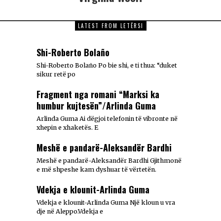
LATEST FROM LETËRSI
Shi-Roberto Bolaño
Shi-Roberto Bolaño Po bie shi, e ti thua: “duket
sikur retë po
Fragment nga romani “Marksi ka
humbur kujtesën”/Arlinda Guma
Arlinda Guma Ai dëgjoi telefonin të vibronte në
xhepin e xhaketës. E
Meshë e pandarë-Aleksandër Bardhi
Meshë e pandarë-Aleksandër Bardhi Gjithmonë
e më shpeshe kam dyshuar të vërtetën.
Vdekja e klounit-Arlinda Guma
Vdekja e klounit-Arlinda Guma Një kloun u vra
dje në Aleppo.Vdekja e