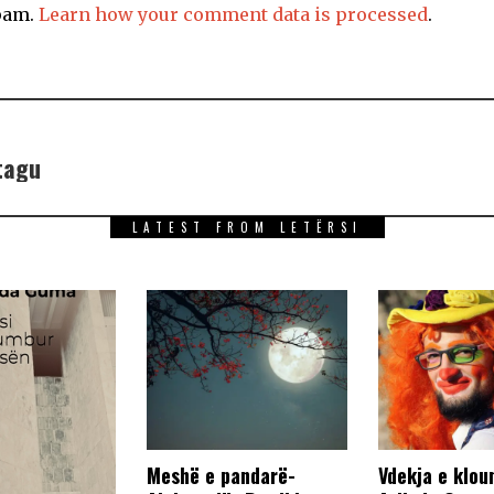
spam.
Learn how your comment data is processed
.
tagu
LATEST FROM LETËRSI
Meshë e pandarë-
Vdekja e klou