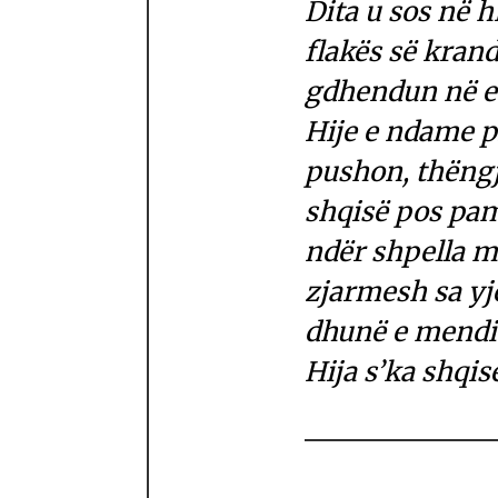
Dita u sos në h
flakës së kran
gdhendun në e
Hije e ndame p
pushon, thëngji
shqisë pos pam
ndër shpella m
zjarmesh sa yje
dhunë e mendim
Hija s’ka shqis