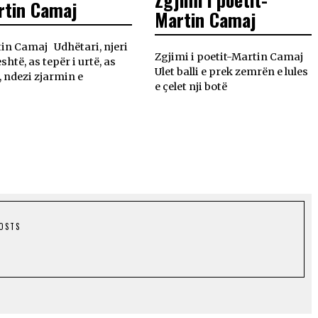
rtin Camaj
Martin Camaj
in Camaj Udhëtari, njeri
Zgjimi i poetit-Martin Camaj
eshtë, as tepër i urtë, as
Ulet balli e prek zemrën e lules
, ndezi zjarmin e
e çelet nji botë
POSTS