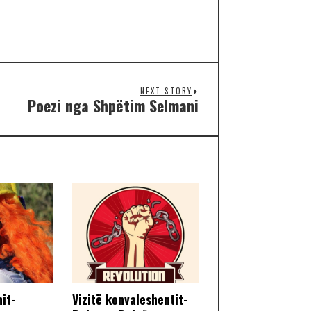
NEXT STORY
Poezi nga Shpëtim Selmani
nit-
Vizitë konvaleshentit-