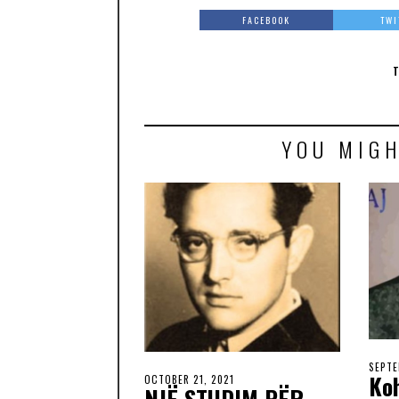
FACEBOOK
TWI
YOU MIGH
SEPTE
Ko
OCTOBER 21, 2021
NJË STUDIM PËR