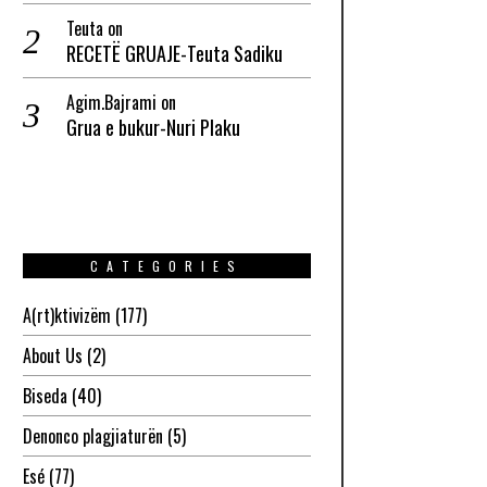
Teuta
on
RECETË GRUAJE-Teuta Sadiku
Agim.Bajrami
on
Grua e bukur-Nuri Plaku
CATEGORIES
A(rt)ktivizëm
(177)
About Us
(2)
Biseda
(40)
Denonco plagjiaturën
(5)
Esé
(77)