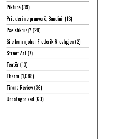
Pikturë
(39)
Prit deri në pranverë, Bandini!
(13)
Pse shkruaj?
(28)
Si e kam njohur Frederik Rreshpjen
(2)
Street Art
(7)
Teatër
(13)
Tharm
(1,088)
Tirana Review
(36)
Uncategorized
(60)