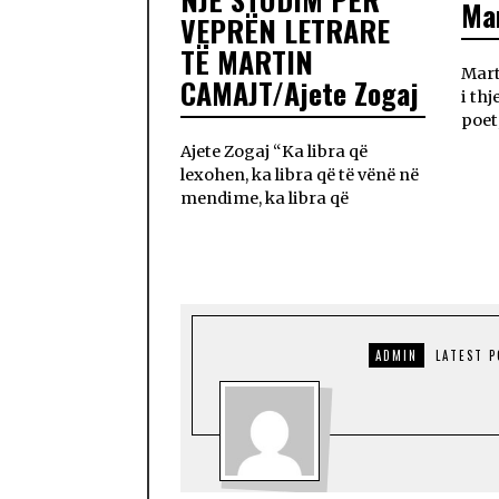
Ma
VEPRËN LETRARE
TË MARTIN
Mart
CAMAJT/Ajete Zogaj
i thj
poet
Ajete Zogaj “Ka libra që
lexohen, ka libra që të vënë në
mendime, ka libra që
ADMIN
LATEST 