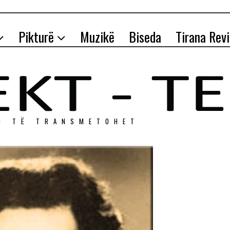
Pikturë
Muzikë
Biseda
Tirana Rev
O TЁ TRANSMETOHET