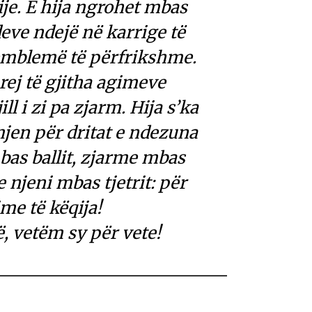
ije. E hija ngrohet mbas
deve ndejë në karrige të
mblemë të përfrikshme.
rej të gjitha agimeve
ll i zi pa zjarm. Hija s’ka
jen për dritat e ndezuna
bas ballit, zjarme mbas
 njeni mbas tjetrit: për
e të këqija!
ë, vetëm sy për vete!