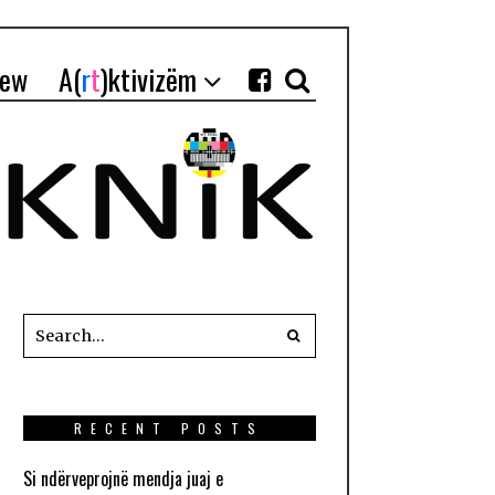
iew
A(
r
t
)ktivizëm
RECENT POSTS
Si ndërveprojnë mendja juaj e