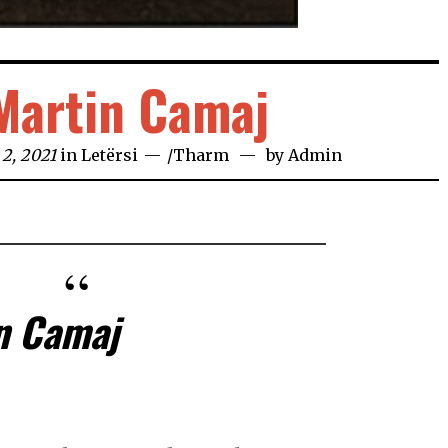
Martin Camaj
2, 2021
in
Letërsi
/
Tharm
by
Admin
n Camaj