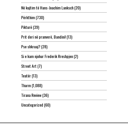
Në kujtim të Hans-Joachim Lanksch
(20)
Përkthim
(730)
Pikturë
(39)
Prit deri në pranverë, Bandini!
(13)
Pse shkruaj?
(28)
Si e kam njohur Frederik Rreshpjen
(2)
Street Art
(7)
Teatër
(13)
Tharm
(1,088)
Tirana Review
(36)
Uncategorized
(60)