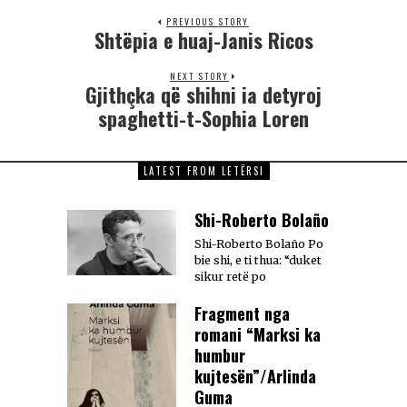
PREVIOUS STORY
Shtëpia e huaj-Janis Ricos
NEXT STORY
Gjithçka që shihni ia detyroj
spaghetti-t-Sophia Loren
LATEST FROM LETËRSI
Shi-Roberto Bolaño
Shi-Roberto Bolaño Po
bie shi, e ti thua: “duket
sikur retë po
Fragment nga
romani “Marksi ka
humbur
kujtesën”/Arlinda
Guma