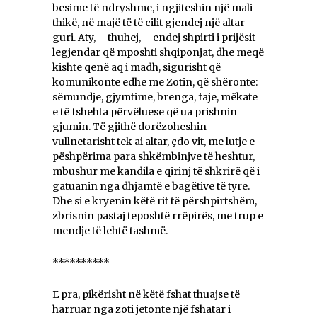
besime të ndryshme, i ngjiteshin një mali
thikë, në majë të të cilit gjendej një altar
guri. Aty, – thuhej, – endej shpirti i prijësit
legjendar që mposhti shqiponjat, dhe meqë
kishte qenë aq i madh, sigurisht që
komunikonte edhe me Zotin, që shëronte:
sëmundje, gjymtime, brenga, faje, mëkate
e të fshehta përvëluese që ua prishnin
gjumin. Të gjithë dorëzoheshin
vullnetarisht tek ai altar, çdo vit, me lutje e
pëshpërima para shkëmbinjve të heshtur,
mbushur me kandila e qirinj të shkrirë që i
gatuanin nga dhjamtë e bagëtive të tyre.
Dhe si e kryenin këtë rit të përshpirtshëm,
zbrisnin pastaj teposhtë rrëpirës, me trup e
mendje të lehtë tashmë.
**********
E pra, pikërisht në këtë fshat thuajse të
harruar nga zoti jetonte një fshatar i