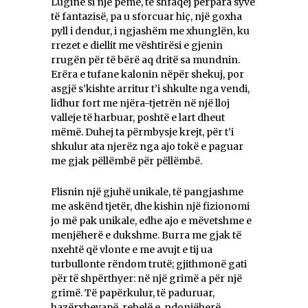
Lugine si një pemë, të shfaqej përpara syve
të fantazisë, pa u sforcuar hiç, një goxha
pyll i dendur, i ngjashëm me xhunglën, ku
rrezet e diellit me vështirësi e gjenin
rrugën për të bërë aq dritë sa mundnin.
Erëra e tufane kalonin nëpër shekuj, por
asgjë s’kishte arritur t’i shkulte nga vendi,
lidhur fort me njëra-tjetrën në një lloj
valleje të harbuar, poshtë e lart dheut
mëmë. Duhej ta përmbysje krejt, për t’i
shkulur ata njerëz nga ajo tokë e paguar
me gjak pëllëmbë për pëllëmbë.
Flisnin një gjuhë unikale, të pangjashme
me askënd tjetër, dhe kishin një fizionomi
jo më pak unikale, edhe ajo e mëvetshme e
menjëherë e dukshme. Burra me gjak të
nxehtë që vlonte e me avujt e tij ua
turbullonte rëndom trutë; gjithmonë gati
për të shpërthyer: në një grimë a për një
grimë. Të papërkulur, të paduruar,
hazërxhevapë, rebelë e, ndonjëherë,