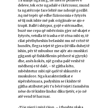
Ta shihje nga larg, në mes të pemëve e
deleve, tek ecte ngadalë e i kërrusur, mund
ta ngatërroje fare lehtë me ndonjë gorillë.
Aq më tepër që edhe fizionomia e fytyrës
së tij nuk ishte më pak origjinale se ajo e
trupit. Ballë i shtypur, gojë e stërmadhe,
buzë me cepa që mbërrinin gjer në skajet e
fytyrës, vetulla të trasha e të rëna mbi sy, të
cilat përthyheshin befasisht mu në rrëzë të
hundës, flegra tejet të gjera (të tilla duhej të
ishin, për të mbushur me ajër ato mushkri
gjiganti që fishkëllenin përherë si gjyryk)
dhe, anës kokës, një goxha palë veshë të
mëdhenj e të dalë, – të gjitha këto,
mbështetur mbi një qafë të shkurtër e
muskulore. Nga karakteristikat e
sipërshënuara, padyshim se i kishte të
gjitha atributet për t’u bërë tejet i famshëm
nëse do të kishte lindur diku tjetër, e jo në
atë vend të harruar.
-Ti je njeri i mirë Gjon, – i thoshte plaka