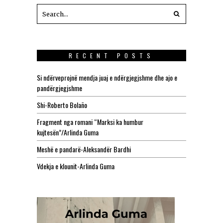
RECENT POSTS
Si ndërveprojnë mendja juaj e ndërgjegjshme dhe ajo e
pandërgjegjshme
Shi-Roberto Bolaño
Fragment nga romani “Marksi ka humbur
kujtesën”/Arlinda Guma
Meshë e pandarë-Aleksandër Bardhi
Vdekja e klounit-Arlinda Guma