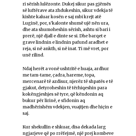
ri sërish lulëzonte. Dukej sikur pas gjëmës
së luftërave ata zhdukeshin, sikur vdekja të
kishte kaluar kosën e saj mbi krejt atë
Luginë, por, s’kalonte shumë ujë nën ura,
dhe ata shumoheshin sërish, ashtu si bari i
prerë, një djall e dinte se si. Dhe barqet e
grave lindnin e lindnin pafund aradhet e
reja, si në ankth, si në inat. Ti më vret, por
unë rilind.
Ndaj herët a vonë ushtritë e huaja, ardhur
me tam-tame, çadra, hareme, topa,
mercenarë të azdisur, njerëz të shpatës e të
gjakut, detyroheshin të tërhiqeshin para
kokëngjeshjes së tyre, që këndonin aq
bukur për lirinë, e sfidonin aq
madhërishëm vdekjen, vuajtjen dhe hiçin e
saj.
Kur shekullin e shkuar, disa dekada larg
ngjarjeve që po rrëfejmë, një prej kombeve