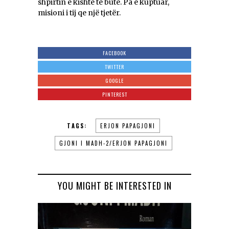
shpirtin e kishte të butë. Pa e kuptuar,
misioni i tij qe një tjetër.
FACEBOOK
TWITTER
GOOGLE
PINTEREST
TAGS:
ERJON PAPAGJONI
GJONI I MADH-2/ERJON PAPAGJONI
YOU MIGHT BE INTERESTED IN