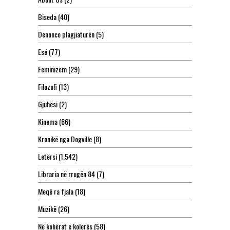
Biseda
(40)
Denonco plagjiaturën
(5)
Esé
(77)
Feminizëm
(29)
Filozofi
(13)
Gjuhësi
(2)
Kinema
(66)
Kronikë nga Dogville
(8)
Letërsi
(1,542)
Libraria në rrugën 84
(7)
Meqë ra fjala
(18)
Muzikë
(26)
Në kohërat e kolerës
(58)