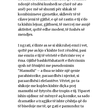
ndonjë rëndësi kushedi se çfarë në ato
anë) por më së shumti për shkak të
kombinimeve gjenetike, skllevër të të
cilave jemi të gjithë, e që në rastin e tij s’do
ta kishin lejuar, gjithsesi, të merrej me asnjë
aktivitet, qoftë edhe modest, të fushës së
mendjes.
I ngrati, s’dinte as se si shkruhej emri i vet,
qoftë pse as kjo s’kishte fort rëndësi, pasi
me emrin e tij të vërtetë e thërriste veç e
ëma. Gjithë bashkëfshatarët e thërrisnin
qysh në fëmijëri me pseudonimin
“Mamuthi” – a thua se ishte një qenie
parahistorike, paraardhës i njeriut, si
paraardhësi i elefantëve. Vërtet, po ta
shikoje me kujdes kishte diçka prej
mamuthi në fytyrën dhe trupin e tij. Tiparet
ishin ujdisur në mënyrë aq komike, sa sado
dramatike a tragjike të ishte çështja që do
të bisedoje me të, qe gati e pamundur ta