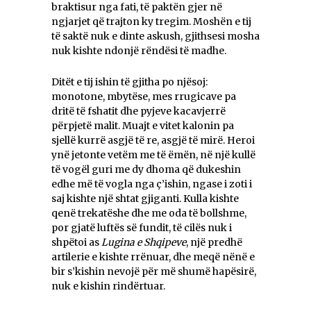
braktisur nga fati, të paktën gjer në
ngjarjet që trajton ky tregim. Moshën e tij
të saktë nuk e dinte askush, gjithsesi mosha
nuk kishte ndonjë rëndësi të madhe.
Ditët e tij ishin të gjitha po njësoj:
monotone, mbytëse, mes rrugicave pa
dritë të fshatit dhe pyjeve kacavjerrë
përpjetë malit. Muajt e vitet kalonin pa
sjellë kurrë asgjë të re, asgjë të mirë. Heroi
ynë jetonte vetëm me të ëmën, në një kullë
të vogël guri me dy dhoma që dukeshin
edhe më të vogla nga ç’ishin, ngase i zoti i
saj kishte një shtat gjiganti. Kulla kishte
qenë trekatëshe dhe me oda të bollshme,
por gjatë luftës së fundit, të cilës nuk i
shpëtoi as
Lugina e Shqipeve
, një predhë
artilerie e kishte rrënuar, dhe meqë nënë e
bir s’kishin nevojë për më shumë hapësirë,
nuk e kishin rindërtuar.