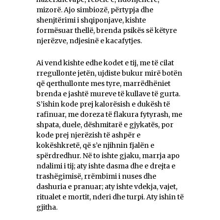
mizorë. Ajo simbiozë, përtypja dhe
shenjtërimi i shqiponjave, kishte
formësuar thellë, brenda psikës së këtyre
njerëzve, ndjesinë e kacafytjes.
Ai vend kishte edhe kodet e tij, me të cilat
rregullonte jetën, ujdiste bukur mirë botën
që qerthullonte mes tyre, marrëdhëniet
brenda e jashtë mureve të kullave të gurta.
S’ishin kode prej kalorësish e dukësh të
rafinuar, me doreza të flakura fytyrash, me
shpata, duele, dëshmitarë e gjykatës, por
kode prej njerëzish të ashpër e
kokëshkretë, që s’e njihnin fjalën e
spërdredhur. Në to ishte gjaku, marrja apo
ndalimi i tij; aty ishte dasma dhe e drejta e
trashëgimisë, rrëmbimi i nuses dhe
dashuria e pranuar; aty ishte vdekja, vajet,
ritualet e mortit, nderi dhe turpi. Aty ishin të
gjitha.