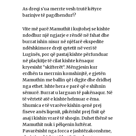
As dreqi s’ua merrte vesh trutë këtyre
barinjve të pagdhendur!?
Vite më parë Mamuthit i kujtohej se kishte
ndodhur një ngjarje e rëndë në fshat dhe
burrat ishin nisur në njëfarë ekspedite
ndëshkimore drejt qytetit në veri të
Luginës, por që pastaj kishte përfunduar
në plaçkitje të cilat kishte kënaqur
kryesisht “skifterët“. Mëngjesin kur
erdhën ta merrnin komshinjtë, e gjetën
Mamuthin me ballin që i digjte dhe dridhej
nga ethet. Ishte hera e parë që e shihnin
sëmurë. Burrat u larguan të pakënaqur. Në
të vërtetë atë e kishte helmuar e ëma.
Shumica e të vrarëve kishin qenë prej
fiseve anës liqenit, pikërisht prej fisit që
asaj i kishin vrarë të shoqin. Duhet thënë se
Mamuthit nuk i pëlqenin luftërat.
Pavarësisht nga forca e jashtëzakonshme,