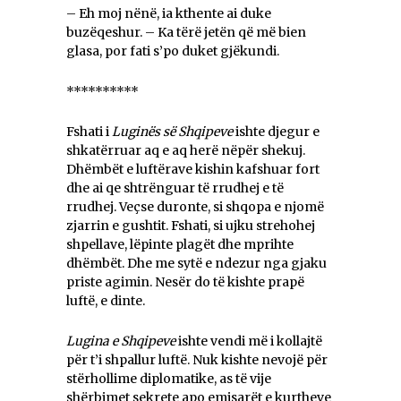
– Eh moj nënë, ia kthente ai duke
buzëqeshur. – Ka tërë jetën që më bien
glasa, por fati s’po duket gjëkundi.
**********
Fshati i
Luginës së Shqipeve
ishte djegur e
shkatërruar aq e aq herë nëpër shekuj.
Dhëmbët e luftërave kishin kafshuar fort
dhe ai qe shtrënguar të rrudhej e të
rrudhej. Veçse duronte, si shqopa e njomë
zjarrin e gushtit. Fshati, si ujku strehohej
shpellave, lëpinte plagët dhe mprihte
dhëmbët. Dhe me sytë e ndezur nga gjaku
priste agimin. Nesër do të kishte prapë
luftë, e dinte.
Lugina e Shqipeve
ishte vendi më i kollajtë
për t’i shpallur luftë. Nuk kishte nevojë për
stërhollime diplomatike, as të vije
shërbimet sekrete apo emisarët e kurtheve