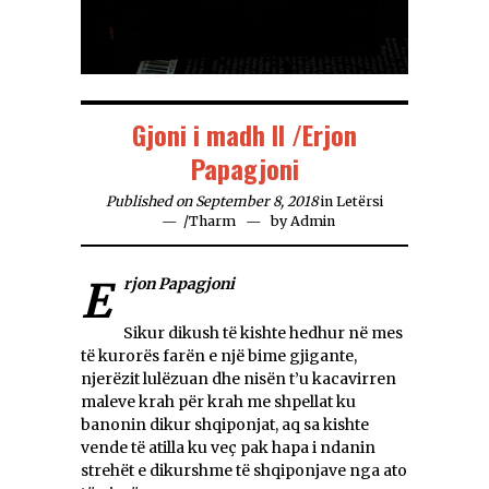
Gjoni i madh II /Erjon
Papagjoni
Published on September 8, 2018
in
Letërsi
/
Tharm
by
Admin
Erjon Papagjoni
Sikur dikush të kishte hedhur në mes
të kurorës farën e një bime gjigante,
njerëzit lulëzuan dhe nisën t’u kacavirren
maleve krah për krah me shpellat ku
banonin dikur shqiponjat, aq sa kishte
vende të atilla ku veç pak hapa i ndanin
strehët e dikurshme të shqiponjave nga ato