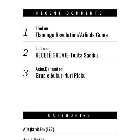
RECENT COMMENTS
Fred
on
Flamingo Revolution/Arlinda Guma
Teuta
on
RECETË GRUAJE-Teuta Sadiku
Agim.Bajrami
on
Grua e bukur-Nuri Plaku
CATEGORIES
A(rt)ktivizëm
(177)
About Us
(2)