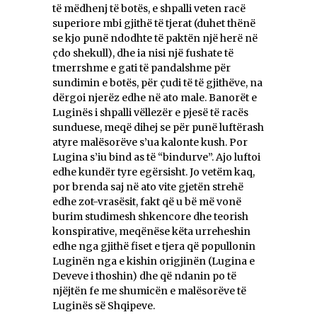
të mëdhenj të botës, e shpalli veten racë
superiore mbi gjithë të tjerat (duhet thënë
se kjo punë ndodhte të paktën një herë në
çdo shekull), dhe ia nisi një fushate të
tmerrshme e gati të pandalshme për
sundimin e botës, për çudi të të gjithëve, na
dërgoi njerëz edhe në ato male. Banorët e
Luginës i shpalli vëllezër e pjesë të racës
sunduese, meqë dihej se për punë luftërash
atyre malësorëve s’ua kalonte kush. Por
Lugina s’iu bind as të “bindurve”. Ajo luftoi
edhe kundër tyre egërsisht. Jo vetëm kaq,
por brenda saj në ato vite gjetën strehë
edhe zot-vrasësit, fakt që u bë më vonë
burim studimesh shkencore dhe teorish
konspirative, meqënëse këta urreheshin
edhe nga gjithë fiset e tjera që popullonin
Luginën nga e kishin origjinën (Lugina e
Deveve i thoshin) dhe që ndanin po të
njëjtën fe me shumicën e malësorëve të
Luginës së Shqipeve.