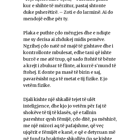
kur e shihte të mërzitur, pastaj shtonte
duke psherëtirë. – Zoti e do larminë. Ai do
mendojë edhe për ty.
Plaka e puthte çdo mëngjes dhe e ndiqte
me sy derisa ai zhdukej midis pemëve.
Ngrihej çdo natë në majë të gishtave dhe i
kontrollonte mbulesat, edhe tani që ishte
burrë e me atë trup, që sado ftohtë të bënte
a krejt i zbuluar të flinte, ai kurrë s’mund të
ftohej. E donte pa masë të birin e saj,
pavarësisht nga të metat e tij fizike. E jo
vetëm fizike.
Djali kishte një shkallë tejet të ulët
inteligjence, dhe kjo jo vetëm për faj të
shokëve të tij të klasës, që e tallnin
pareshtur qysh fëmijë, çdo ditë, pa mëshirë,
me një mizori aq të pafajshme, që veç
ujqërit e fëmijët e kanë, e që e detyruan më
në fund ta braktiste shkollën (jo se kishte