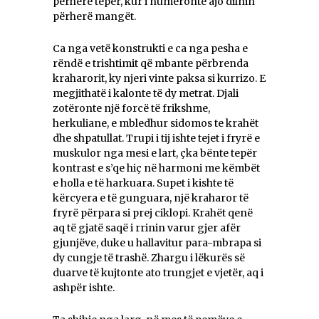
përherë tepër, kur i numëronte ajo dilnin
përherë mangët.
Ca nga vetë konstrukti e ca nga pesha e
rëndë e trishtimit që mbante përbrenda
kraharorit, ky njeri vinte paksa si kurrizo. E
megjithatë i kalonte të dy metrat. Djali
zotëronte një forcë të frikshme,
herkuliane, e mbledhur sidomos te krahët
dhe shpatullat. Trupi i tij ishte tejet i fryrë e
muskulor nga mesi e lart, çka bënte tepër
kontrast e s’qe hiç në harmoni me këmbët
e holla e të harkuara. Supet i kishte të
kërcyera e të gunguara, një kraharor të
fryrë përpara si prej ciklopi. Krahët qenë
aq të gjatë saqë i rrinin varur gjer afër
gjunjëve, duke u hallavitur para-mbrapa si
dy cungje të trashë. Zhargu i lëkurës së
duarve të kujtonte ato trungjet e vjetër, aq i
ashpër ishte.