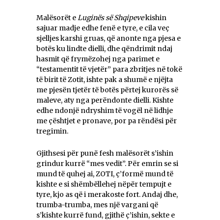
Malësorët e
Luginës së Shqipeve
kishin
sajuar madje edhe fenë e tyre, e cila veç
sjelljes karshi gruas, që anonte nga pjesa e
botës ku lindte dielli, dhe qëndrimit ndaj
hasmit që frymëzohej nga parimet e
“testamentit të vjetër” para zbritjes në tokë
të birit të Zotit, ishte pak a shumë e njëjta
me pjesën tjetër të botës përtej kurorës së
maleve, aty nga perëndonte dielli. Kishte
edhe ndonjë ndryshim të vogël në lidhje
me çështjet e pronave, por pa rëndësi për
tregimin.
Gjithsesi për punë fesh malësorët s’ishin
grindur kurrë “mes vedit”. Për emrin se si
mund të quhej ai, ZOTI, ç’formë mund të
kishte e si shëmbëllehej nëpër tempujt e
tyre, kjo as që i merakoste fort. Andaj dhe,
trumba-trumba, mes një vargani që
s’kishte kurrë fund, gjithë ç’ishin, sekte e