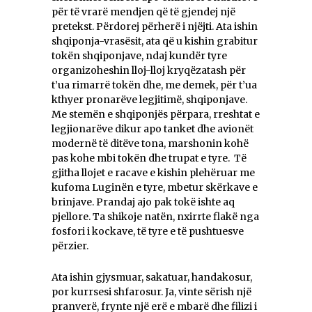
për të vrarë mendjen që të gjendej një
pretekst. Përdorej përherë i njëjti. Ata ishin
shqiponja-vrasësit, ata që u kishin grabitur
tokën shqiponjave, ndaj kundër tyre
organizoheshin lloj-lloj kryqëzatash për
t’ua rimarrë tokën dhe, me demek, për t’ua
kthyer pronarëve legjitimë, shqiponjave.
Me stemën e shqiponjës përpara, rreshtat e
legjionarëve dikur apo tanket dhe avionët
modernë të ditëve tona, marshonin kohë
pas kohe mbi tokën dhe trupat e tyre. Të
gjitha llojet e racave e kishin plehëruar me
kufoma Luginën e tyre, mbetur skërkave e
brinjave. Prandaj ajo pak tokë ishte aq
pjellore. Ta shikoje natën, nxirrte flakë nga
fosfori i kockave, të tyre e të pushtuesve
përzier.
Ata ishin gjysmuar, sakatuar, handakosur,
por kurrsesi shfarosur. Ja, vinte sërish një
pranverë, frynte një erë e mbarë dhe filizi i