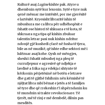
Kulturë asaj
Lugine
kishte pak. Atyre u
dhembnin sytë kur lexonin. Sytë e tyre nuk
qenë mësuar me imtësitë, por me gjerësitë
e lartësitë. Kryesisht libraritë ishin të
mbushura me ca libra për udhëheqësit e
fshatit ose histori të shkuara e të kota, të
shkruara nga tipa që kishin zbuluar
talentin letrar pasi nuk kishin ndritur
ndonjë gjë kushedi çfarë në fusha të tjera,
bile as në muzikë, që ishte edhe sektori më i
lulëzuar asaj kohe. Qysh në mëngjes,
sheshi i fshatit mbushej nga pleq të
currufjepsur e agresivë që ndjekja e
lavdisë a frika nga vdekja i shtynte të
kërkonin përjetësinë në botën e letrave
dhe gati të gjithë fshihnin nën këmishë të
njëjtat libra mbi bëmat e jetës a të familjes
së tyre dhe që rrekeshin t’i shpërndanin ku
të mundnin si trakte revolucionare. Të
tjerët, më të rinj e më dembelë, dilnin pas
mesditës.