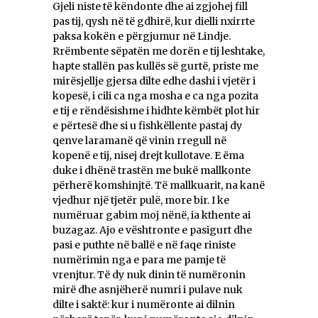
Gjeli niste të këndonte dhe ai zgjohej fill
pas tij, qysh në të gdhirë, kur dielli nxirrte
paksa kokën e përgjumur në Lindje.
Rrëmbente sëpatën me dorën e tij leshtake,
hapte stallën pas kullës së gurtë, priste me
mirësjellje gjersa dilte edhe dashi i vjetër i
kopesë, i cili ca nga mosha e ca nga pozita
e tij e rëndësishme i hidhte këmbët plot hir
e përtesë dhe si u fishkëllente pastaj dy
qenve laramanë që vinin rregull në
kopenë e tij, nisej drejt kullotave. E ëma
duke i dhënë trastën me bukë mallkonte
përherë komshinjtë. Të mallkuarit, na kanë
vjedhur një tjetër pulë, more bir. I ke
numëruar gabim moj nënë, ia kthente ai
buzagaz. Ajo e vështronte e pasigurt dhe
pasi e puthte në ballë e në faqe riniste
numërimin nga e para me pamje të
vrenjtur. Të dy nuk dinin të numëronin
mirë dhe asnjëherë numri i pulave nuk
dilte i saktë: kur i numëronte ai dilnin