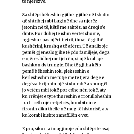
të njerëzve.
Sa shtëpi bëheshin gjithë-gjithë në fshatin
që shtrihej mbi Luginë dhe sa njerëz
jetonin në të, këtë me saktësi as dreqi s’e
dinte. Por duhej të ishin vërtet shumë,
ngjeshur pas njëri-tjetrit, thuaj të gjithë
kushërinj, krushq a të afërm. Të analizoje
pemët gjenealogjike të çdo familjeje, dega
e njërës lidhej me tjetrën, si një krah që
bashkon dy trungje. Dhe të gjitha këto
pemë bëheshin tok, plekseshin e
kërlesheshin më tutje me të tjera degë e
degëza, krijonin një si xhumbë a xhungël,
jo vetëm mbi tokë por edhe nën tokë, aty
ku rrënjët e tyre thureshin e rrotulloheshin
fort rreth njëra-tjetrës, humbitnin e
fironin diku thellë në mug të historisë, aty
ku kombi kishte zanafillën e vet.
E pra, sikur ta imagjinoje çdo shtëpi të asaj