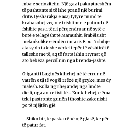
mbaje seriozitetin. Një gaz i pakuptueshëm
të pushtonte si të ishe pranë një burimi
drite. Qesharakja e asaj fytyre mund të
krahasohej veç me trishtimin e pafund që
fshihte pas, i tëri i përqendruar në sytë e
butë e të lagësht të Mamuthit, ëmbëlsisht
melankolikë e ëndërrimtarë. E po t’i shihje
ata sy do ta kishe vërtet tepër të vështirë të
talleshe me të, aq të forta ishin rrymat që
ato bebëza përcillnin nga brenda-jashtë.
Gjiganti i Luginës kthehej në të errur në
vatrën e tij të vogël rrëzë një gryke, mes dy
malesh. Kulla ngrihej andej nga lindte
dielli, nga ana e fisit të… Kur kthehej, e ëma,
tek i pastronte gunën i thoshte zakonisht
po të njëjtën gjë:
– Shiko bir, të paska rënë një glasë, ke për
të patur fat.