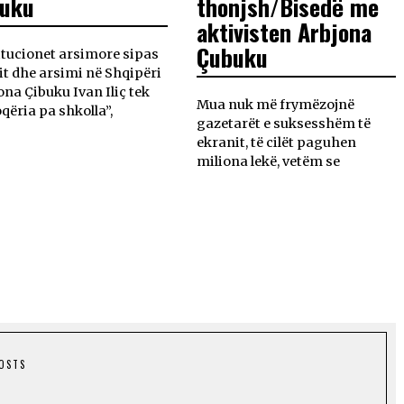
buku
thonjsh/Bisedë me
aktivisten Arbjona
Çubuku
itucionet arsimore sipas
ç-it dhe arsimi në Shqipëri
ona Çibuku Ivan Iliç tek
Mua nuk më frymëzojnë
qëria pa shkolla”,
gazetarët e suksesshëm të
ekranit, të cilët paguhen
miliona lekë, vetëm se
POSTS