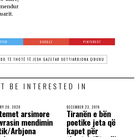
ërmendur
uarit.
TTER
GOOGLE
PINTEREST
’DO TË THOTË TË JESH GAZETAR SOT?/ARBJONA ÇIBUKU
T BE INTERESTED IN
RY 20, 2020
DECEMBER 23, 2019
stemet arsimore
Tiranën e bën
 vrasin mendimin
poetike jeta që
tik/Arbjona
kapet për