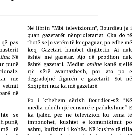
Në librin “Mbi televizionin”, Bourdieu-ja i
quan gazetarët nënproletariat. Çka do të
ë që pas
thotë se jo vetëm të keqpaguar, po edhe më
asterit
keq. Gazetari humbet dinjitetin. Ai nuk
line
. Në
është më gazetar. Ajo që prodhon nuk
tur punë
është gazetari. Mediat
online
kanë sjellë
onale.
një sërë avantazhesh, por ato po e
suar me
degradojnë figurën e gazetarit. Sot në
ë vetmit
Shqipëri nuk ka më gazetarë.
 parë në
Po i kthehem sërish Bourdieu-së: “Në
media ndodh një censurë e padukshme.” E
htë se
ka fjalën për në televizion ku tema të
sh punë,
imponohet, kushtet e komunikimit po
 më të
ashtu, kufizimi i kohës. Në kushte të tilla