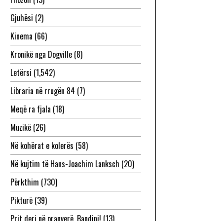
Gjuhësi
(2)
Kinema
(66)
Kronikë nga Dogville
(8)
Letërsi
(1,542)
Libraria në rrugën 84
(7)
Meqë ra fjala
(18)
Muzikë
(26)
Në kohërat e kolerës
(58)
Në kujtim të Hans-Joachim Lanksch
(20)
Përkthim
(730)
Pikturë
(39)
Prit deri në pranverë, Bandini!
(13)