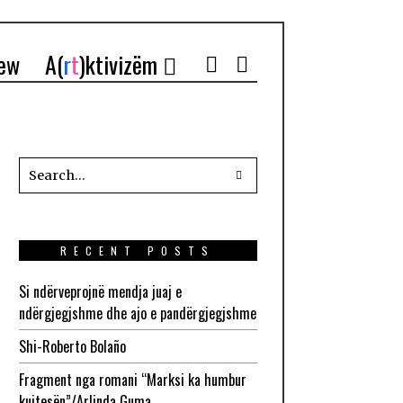
iew
A(
r
t
)ktivizëm
RECENT POSTS
Si ndërveprojnë mendja juaj e
ndërgjegjshme dhe ajo e pandërgjegjshme
Shi-Roberto Bolaño
Fragment nga romani “Marksi ka humbur
kujtesën”/Arlinda Guma