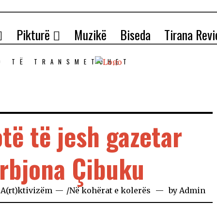
Pikturë
Muzikë
Biseda
Tirana Rev
O TЁ TRANSMETOHET
otë të jesh gazetar
rbjona Çibuku
n
A(rt)ktivizëm
/
Në kohërat e kolerës
by
Admin