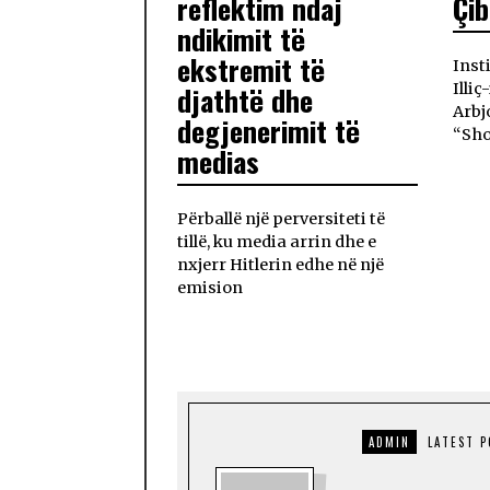
reflektim ndaj
Çi
ndikimit të
ekstremit të
Inst
djathtë dhe
Illi
Arbj
degjenerimit të
“Sho
medias
Përballë një perversiteti të
tillë, ku media arrin dhe e
nxjerr Hitlerin edhe në një
emision
ADMIN
LATEST 