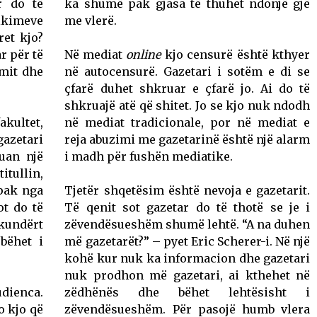
r do të
ka shumë pak gjasa të thuhet ndonjë gjë
ikimeve
me vlerë.
ret kjo?
r për të
Në mediat
online
kjo censurë është kthyer
jmit dhe
në autocensurë. Gazetari i sotëm e di se
çfarë duhet shkruar e çfarë jo. Ai do të
shkruajë atë që shitet. Jo se kjo nuk ndodh
kultet,
në mediat tradicionale, por në mediat e
gazetari
reja abuzimi me gazetarinë është një alarm
uan një
i madh për fushën mediatike.
itullin,
spak nga
Tjetër shqetësim është nevoja e gazetarit.
ot do të
Të qenit sot gazetar do të thotë se je i
 kundërt
zëvendësueshëm shumë lehtë. “A na duhen
bëhet i
më gazetarët?” – pyet Eric Scherer-i. Në një
kohë kur nuk ka informacion dhe gazetari
nuk prodhon më gazetari, ai kthehet në
udienca.
zëdhënës dhe bëhet lehtësisht i
o kjo që
zëvendësueshëm. Për pasojë humb vlera