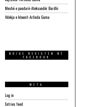
Meshë e pandarë-Aleksandër Bardhi
Vdekja e klounit-Arlinda Guma
NDIQE REVISTËN NË
FACEBOOK
META
Log in
Entries feed