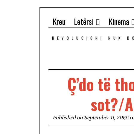
Kreu
Letërsi
Kinema
REVOLUCIONI NUK D
Ç’do të th
sot?/A
Published on September 11, 2019
i