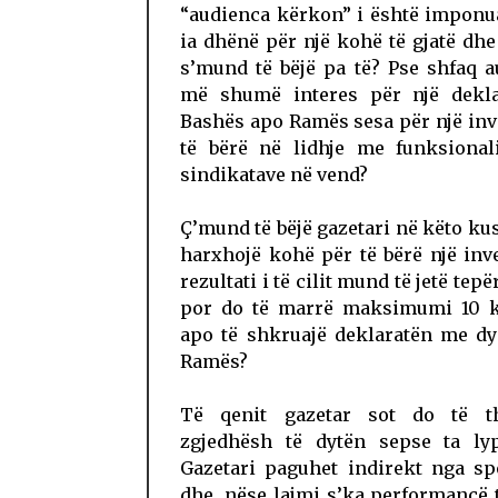
“audienca kërkon” i është imponu
ia dhënë për një kohë të gjatë dh
s’mund të bëjë pa të? Pse shfaq 
më shumë interes për një dekla
Bashës apo Ramës sesa për një in
të bërë në lidhje me funksionali
sindikatave në vend?
Ç’mund të bëjë gazetari në këto ku
harxhojë kohë për të bërë një inv
rezultati i të cilit mund të jetë tepë
por do të marrë maksimumi 10 k
apo të shkruajë deklaratën me dy 
Ramës?
Të qenit gazetar sot do të t
zgjedhësh të dytën sepse ta ly
Gazetari paguhet indirekt nga sp
dhe, nëse lajmi s’ka performancë 