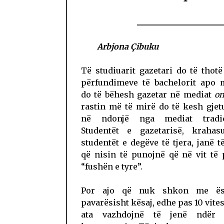
Arbjona
Çibuku
Të studiuarit gazetari do të thot
përfundimeve të bachelorit apo m
do të bëhesh gazetar në mediat
on
rastin më të mirë do të kesh gje
në ndonjë nga mediat tradici
Studentët e gazetarisë, kraha
studentët e degëve të tjera, janë t
që nisin të punojnë që në vit të
“fushën e tyre”.
Por ajo që nuk shkon me ës
pavarësisht kësaj, edhe pas 10 vite
ata vazhdojnë të jenë ndër