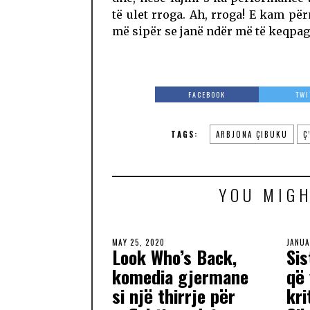
të ulet rroga. Ah, rroga! E kam p
më sipër se janë ndër më të keqpag
FACEBOOK
TWI
TAGS:
ARBJONA ÇIBUKU
Ç
YOU MIGH
MAY 25, 2020
JANUA
Look Who’s Back,
Si
komedia gjermane
që
si një thirrje për
kri