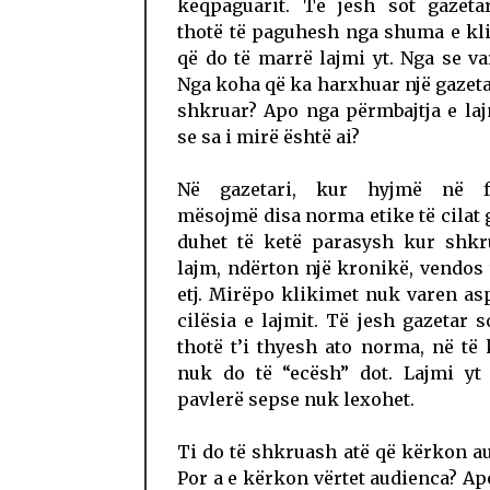
keqpaguarit. Të jesh sot gazeta
thotë të paguhesh nga shuma e kl
që do të marrë lajmi yt. Nga se va
Nga koha që ka harxhuar një gazeta
shkruar? Apo nga përmbajtja e la
se sa i mirë është ai?
Në gazetari, kur hyjmë në fa
mësojmë disa norma etike të cilat 
duhet të ketë parasysh kur shkr
lajm, ndërton një kronikë, vendos t
etj. Mirëpo klikimet nuk varen a
cilësia e lajmit. Të jesh gazetar s
thotë t’i thyesh ato norma, në të
nuk do të “ecësh” dot. Lajmi yt 
pavlerë sepse nuk lexohet.
Ti do të shkruash atë që kërkon a
Por a e kërkon vërtet audienca? Ap