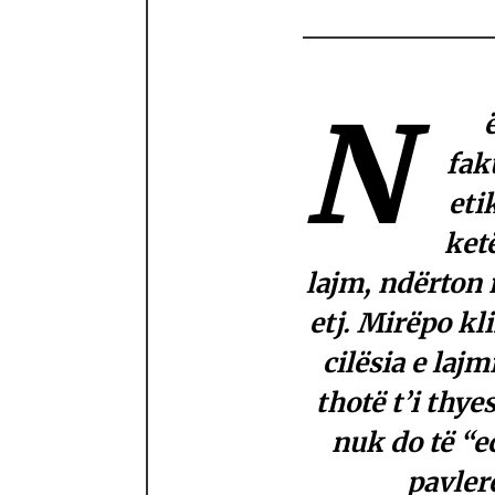
N
fak
eti
ket
lajm, ndërton 
etj. Mirëpo k
cilësia e lajm
thotë t’i thy
nuk do të “e
pavler