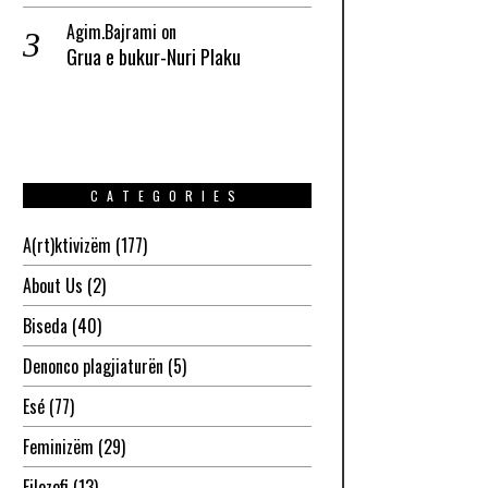
Agim.Bajrami
on
Grua e bukur-Nuri Plaku
CATEGORIES
A(rt)ktivizëm
(177)
About Us
(2)
Biseda
(40)
Denonco plagjiaturën
(5)
Esé
(77)
Feminizëm
(29)
Filozofi
(13)