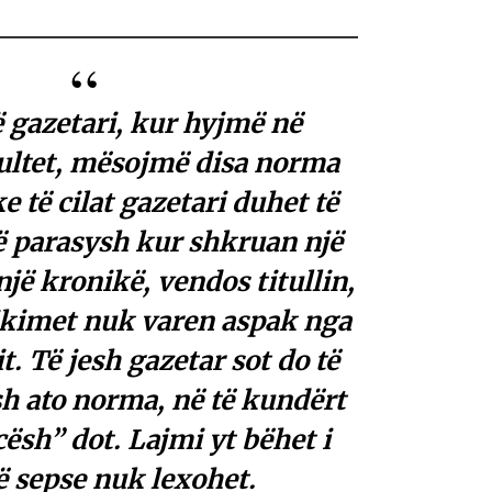
ë gazetari, kur hyjmë në
ultet, mësojmë disa norma
ke të cilat gazetari duhet të
ë parasysh kur shkruan një
një kronikë, vendos titullin,
likimet nuk varen aspak nga
it. Të jesh gazetar sot do të
esh ato norma, në të kundërt
cësh” dot. Lajmi yt bëhet i
ë sepse nuk lexohet.