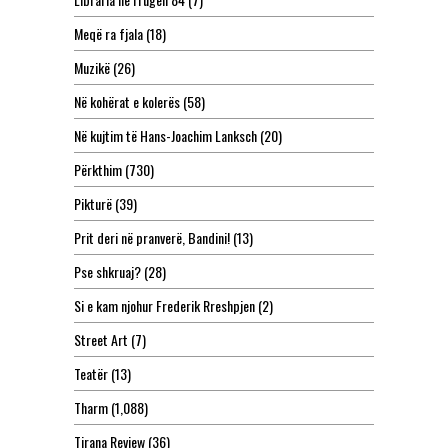
Meqë ra fjala
(18)
Muzikë
(26)
Në kohërat e kolerës
(58)
Në kujtim të Hans-Joachim Lanksch
(20)
Përkthim
(730)
Pikturë
(39)
Prit deri në pranverë, Bandini!
(13)
Pse shkruaj?
(28)
Si e kam njohur Frederik Rreshpjen
(2)
Street Art
(7)
Teatër
(13)
Tharm
(1,088)
Tirana Review
(36)