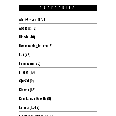
CATEGORIES
A(rt)ktivizëm
(177)
About Us
(2)
Biseda
(40)
Denonco plagjiaturën
(5)
Esé
(77)
Feminizëm
(29)
Filozofi
(13)
Gjuhësi
(2)
Kinema
(66)
Kronikë nga Dogville
(8)
Letërsi
(1,542)
Libraria në rrugën 84
(7)