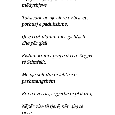
mëdyshjeve.
Toka jonë qe një sferë e zbrazët,
pothuaj e padukshme,
Që e rrotullonim mes gishtash
dhe për qiell
Kishim krahët prej bakri të Zogjve
të Stimfalit.
Me një shkulm të lehtë e të
pashmangshëm
Era na vërtiti, si gjethe të plakura,
Nëpër vise të tjerë, nën qiej të
tjerë