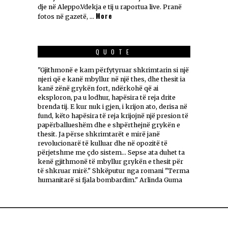
dje në Aleppo.Vdekja e tij u raportua live. Pranë
More
fotos në gazetë, …
QUOTE
"Gjithmonë e kam përfytyruar shkrimtarin si një
njeri që e kanë mbyllur në një thes, dhe thesit ia
kanë zënë grykën fort, ndërkohë që ai
eksploron, pa u lodhur, hapësira të reja drite
brenda tij. E kur nuk i gjen, i krijon ato, derisa në
fund, këto hapësira të reja krijojnë një presion të
papërballueshëm dhe e shpërthejnë grykën e
thesit. Ja përse shkrimtarët e mirë janë
revolucionarë të kulluar dhe në opozitë të
përjetshme me çdo sistem... Sepse ata duhet ta
kenë gjithmonë të mbyllur grykën e thesit për
të shkruar mirë." Shkëputur nga romani "Terma
humanitarë si fjala bombardim." Arlinda Guma