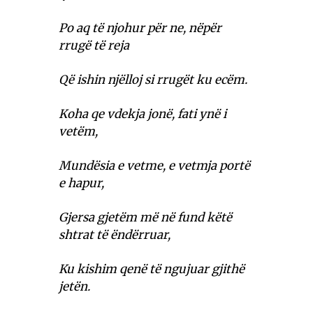
Po aq të njohur për ne, nëpër
rrugë të reja
Që ishin njëlloj si rrugët ku ecëm.
Koha qe vdekja jonë, fati ynë i
vetëm,
Mundësia e vetme, e vetmja portë
e hapur,
Gjersa gjetëm më në fund këtë
shtrat të ëndërruar,
Ku kishim qenë të ngujuar gjithë
jetën.