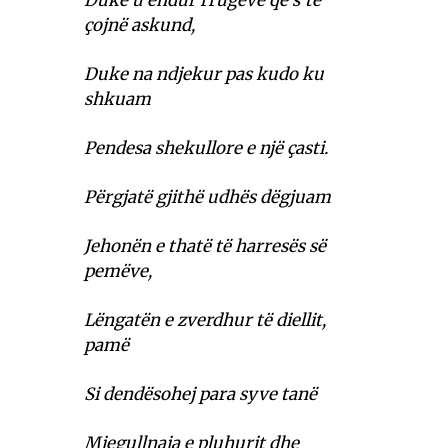
Duke u endur rrugëve që s’të
çojnë askund,
Duke na ndjekur pas kudo ku
shkuam
Pendesa shekullore e një çasti.
Përgjatë gjithë udhës dëgjuam
Jehonën e thatë të harresës së
pemëve,
Lëngatën e zverdhur të diellit,
pamë
Si dendësohej para syve tanë
Mjegullnaja e pluhurit dhe