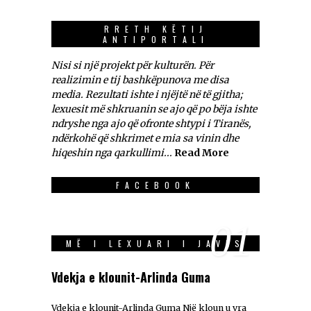
RRETH KËTIJ
ANTIPORTALI
Nisi si një projekt për kulturën. Për
realizimin e tij bashkëpunova me disa
media. Rezultati ishte i njëjtë në të gjitha;
lexuesit më shkruanin se ajo që po bëja ishte
ndryshe nga ajo që ofronte shtypi i Tiranës,
ndërkohë që shkrimet e mia sa vinin dhe
hiqeshin nga qarkullimi...
Read More
FACEBOOK
01
MË I LEXUARI I JAVES
Vdekja e klounit-Arlinda Guma
Vdekja e klounit-Arlinda Guma Një kloun u vra