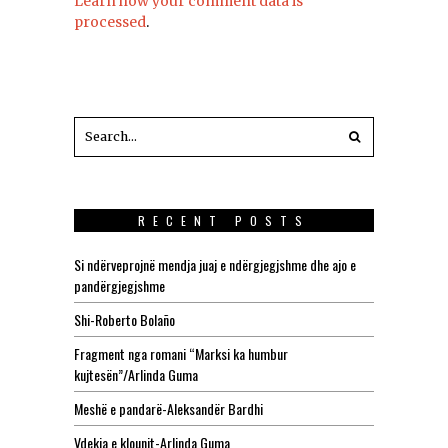
Learn how your comment data is
processed
.
RECENT POSTS
Si ndërveprojnë mendja juaj e ndërgjegjshme dhe ajo e
pandërgjegjshme
Shi-Roberto Bolaño
Fragment nga romani “Marksi ka humbur
kujtesën”/Arlinda Guma
Meshë e pandarë-Aleksandër Bardhi
Vdekja e klounit-Arlinda Guma