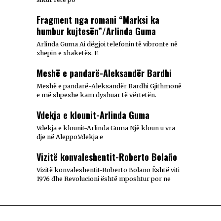
Fragment nga romani “Marksi ka
humbur kujtesën”/Arlinda Guma
Arlinda Guma Ai dëgjoi telefonin të vibronte në
xhepin e xhaketës. E
Meshë e pandarë-Aleksandër Bardhi
Meshë e pandarë-Aleksandër Bardhi Gjithmonë
e më shpeshe kam dyshuar të vërtetën.
Vdekja e klounit-Arlinda Guma
Vdekja e klounit-Arlinda Guma Një kloun u vra
dje në Aleppo.Vdekja e
Vizitë konvaleshentit-Roberto Bolaño
Vizitë konvaleshentit-Roberto Bolaño Është viti
1976 dhe Revolucioni është mposhtur por ne