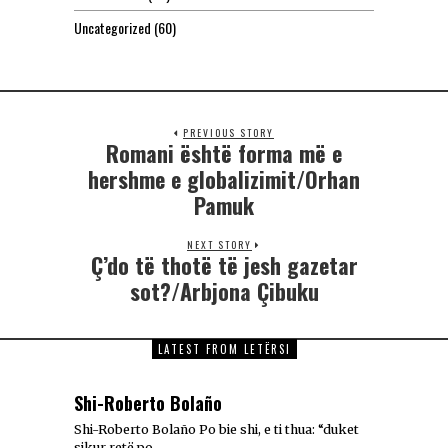
Uncategorized
(60)
PREVIOUS STORY
Romani është forma më e
hershme e globalizimit/Orhan
Pamuk
NEXT STORY
Ç’do të thotë të jesh gazetar
sot?/Arbjona Çibuku
LATEST FROM LETËRSI
Shi-Roberto Bolaño
Shi-Roberto Bolaño Po bie shi, e ti thua: “duket
sikur retë po