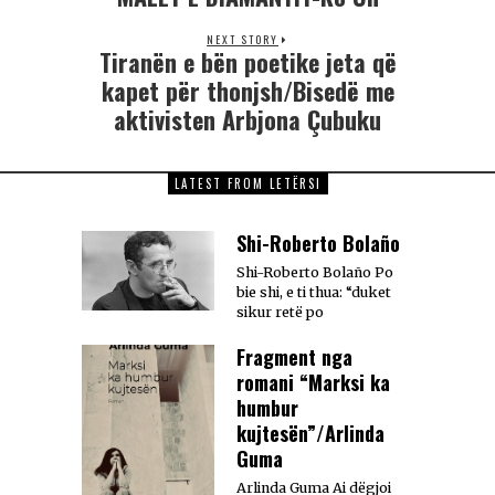
NEXT STORY
Tiranën e bën poetike jeta që
kapet për thonjsh/Bisedë me
aktivisten Arbjona Çubuku
LATEST FROM LETËRSI
Shi-Roberto Bolaño
Shi-Roberto Bolaño Po
bie shi, e ti thua: “duket
sikur retë po
Fragment nga
romani “Marksi ka
humbur
kujtesën”/Arlinda
Guma
Arlinda Guma Ai dëgjoi