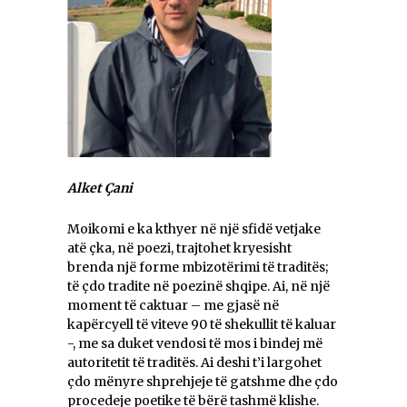
Alket Çani
Moikomi e ka kthyer në një sfidë vetjake
atë çka, në poezi, trajtohet kryesisht
brenda një forme mbizotërimi të traditës;
të çdo tradite në poezinë shqipe. Ai, në një
moment të caktuar – me gjasë në
kapërcyell të viteve 90 të shekullit të kaluar
-, me sa duket vendosi të mos i bindej më
autoritetit të traditës. Ai deshi t’i largohet
çdo mënyre shprehjeje të gatshme dhe çdo
procedeje poetike të bërë tashmë klishe.