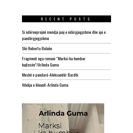
RECENT POSTS
Si ndërveprojnë mendja juaj e ndërgjegjshme dhe ajo e
pandërgjegjshme
Shi-Roberto Bolaño
Fragment nga romani “Marksi ka humbur
kujtesën”/Arlinda Guma
Meshë e pandarë-Aleksandër Bardhi
Vdekja e klounit-Arlinda Guma