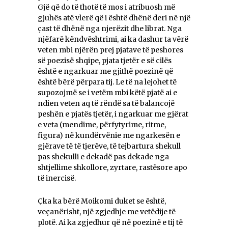
Gjë që do të thotë të mos i atribuosh më
gjuhës atë vlerë që i është dhënë deri në një
çast të dhënë nga njerëzit dhe librat. Nga
njëfarë këndvështrimi, ai ka dashur ta vërë
veten mbi njërën prej pjatave të peshores
së poezisë shqipe, pjata tjetër e së cilës
është e ngarkuar me gjithë poezinë që
është bërë përpara tij. Le të na lejohet të
supozojmë se i vetëm mbi këtë pjatë ai e
ndien veten aq të rëndë sa të balancojë
peshën e pjatës tjetër, i ngarkuar me gjërat
e veta (mendime, përfytyrime, ritme,
figura) në kundërvënie me ngarkesën e
gjërave të të tjerëve, të tejbartura shekull
pas shekulli e dekadë pas dekade nga
shtjellime shkollore, zyrtare, rastësore apo
të inercisë.
Çka ka bërë Moikomi duket se është,
veçanërisht, një zgjedhje me vetëdije të
plotë. Ai ka zgjedhur që në poezinë e tij të