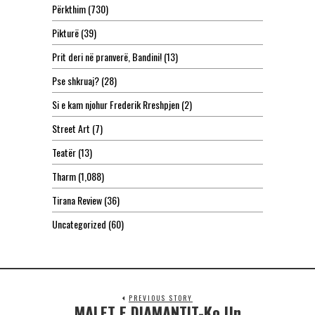
Përkthim
(730)
Pikturë
(39)
Prit deri në pranverë, Bandini!
(13)
Pse shkruaj?
(28)
Si e kam njohur Frederik Rreshpjen
(2)
Street Art
(7)
Teatër
(13)
Tharm
(1,088)
Tirana Review
(36)
Uncategorized
(60)
PREVIOUS STORY
MALET E DIAMANTIT-Ko Un