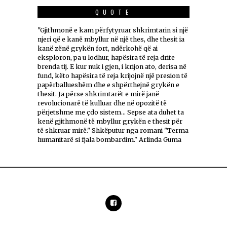
QUOTE
"Gjithmonë e kam përfytyruar shkrimtarin si një
njeri që e kanë mbyllur në një thes, dhe thesit ia
kanë zënë grykën fort, ndërkohë që ai
eksploron, pa u lodhur, hapësira të reja drite
brenda tij. E kur nuk i gjen, i krijon ato, derisa në
fund, këto hapësira të reja krijojnë një presion të
papërballueshëm dhe e shpërthejnë grykën e
thesit. Ja përse shkrimtarët e mirë janë
revolucionarë të kulluar dhe në opozitë të
përjetshme me çdo sistem... Sepse ata duhet ta
kenë gjithmonë të mbyllur grykën e thesit për
të shkruar mirë." Shkëputur nga romani "Terma
humanitarë si fjala bombardim." Arlinda Guma