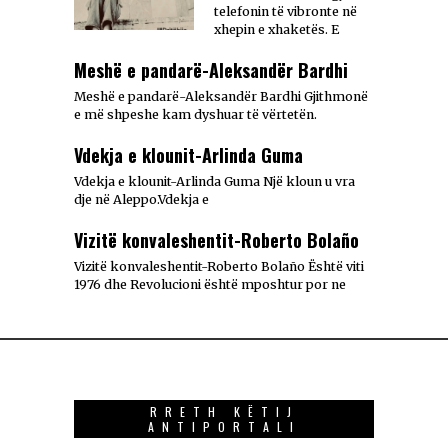
telefonin të vibronte në
xhepin e xhaketës. E
Meshë e pandarë-Aleksandër Bardhi
Meshë e pandarë-Aleksandër Bardhi Gjithmonë
e më shpeshe kam dyshuar të vërtetën.
Vdekja e klounit-Arlinda Guma
Vdekja e klounit-Arlinda Guma Një kloun u vra
dje në Aleppo.Vdekja e
Vizitë konvaleshentit-Roberto Bolaño
Vizitë konvaleshentit-Roberto Bolaño Është viti
1976 dhe Revolucioni është mposhtur por ne
RRETH KËTIJ
ANTIPORTALI