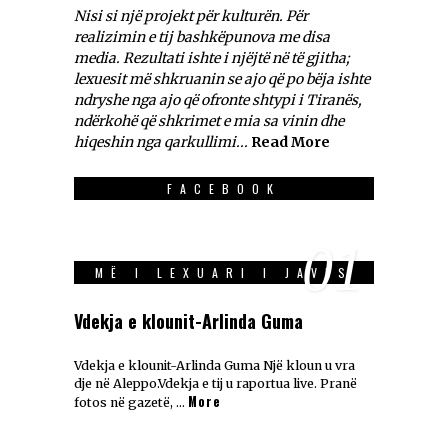
Nisi si një projekt për kulturën. Për
realizimin e tij bashkëpunova me disa
media. Rezultati ishte i njëjtë në të gjitha;
lexuesit më shkruanin se ajo që po bëja ishte
ndryshe nga ajo që ofronte shtypi i Tiranës,
ndërkohë që shkrimet e mia sa vinin dhe
hiqeshin nga qarkullimi...
Read More
FACEBOOK
01
MË I LEXUARI I JAVES
Vdekja e klounit-Arlinda Guma
Vdekja e klounit-Arlinda Guma Një kloun u vra
dje në Aleppo.Vdekja e tij u raportua live. Pranë
More
fotos në gazetë, …