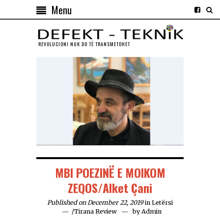
Menu
REVOLUCIONI NUK DO TЁ TRANSMETOHET
MBI POEZINË E MOIKOM
ZEQOS/Alket Çani
Published on December 22, 2019
in
Letërsi
/
Tirana Review
by
Admin