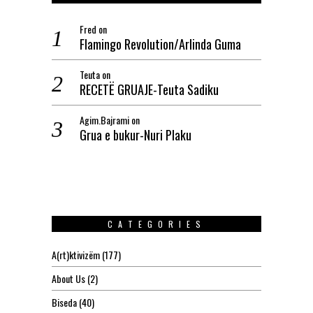
Fred
on
Flamingo Revolution/Arlinda Guma
Teuta
on
RECETË GRUAJE-Teuta Sadiku
Agim.Bajrami
on
Grua e bukur-Nuri Plaku
CATEGORIES
A(rt)ktivizëm
(177)
About Us
(2)
Biseda
(40)