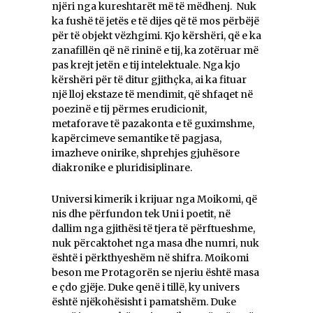
njëri nga kureshtarët më të mëdhenj. Nuk
ka fushë të jetës e të dijes që të mos përbëjë
për të objekt vëzhgimi. Kjo kërshëri, që e ka
zanafillën që në rininë e tij, ka zotëruar më
pas krejt jetën e tij intelektuale. Nga kjo
kërshëri për të ditur gjithçka, ai ka fituar
një lloj ekstaze të mendimit, që shfaqet në
poezinë e tij përmes erudicionit,
metaforave të pazakonta e të guximshme,
kapërcimeve semantike të pagjasa,
imazheve onirike, shprehjes gjuhësore
diakronike e pluridisiplinare.
Universi kimerik i krijuar nga Moikomi, që
nis dhe përfundon tek Uni i poetit, në
dallim nga gjithësi të tjera të përftueshme,
nuk përcaktohet nga masa dhe numri, nuk
është i përkthyeshëm në shifra. Moikomi
beson me Protagorën se njeriu është masa
e çdo gjëje. Duke qenë i tillë, ky univers
është njëkohësisht i pamatshëm. Duke