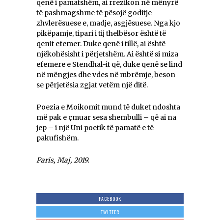
qenë i pamatshëm, ai rrezikon në mënyrë
të pashmagshme të pësojë goditje
zhvlerësuese e, madje, asgjësuese. Nga kjo
pikëpamje, tipari i tij thelbësor është të
qenit efemer. Duke qenë i tillë, ai është
njëkohësisht i përjetshëm. Ai është si miza
efemere e Stendhal-it që, duke qenë se lind
në mëngjes dhe vdes në mbrëmje, beson
se përjetësia zgjat vetëm një ditë.
Poezia e Moikomit mund të duket ndoshta
më pak e çmuar sesa shembulli – që ai na
jep – i një Uni poetik të pamatë e të
pakufishëm.
Paris, Maj, 2019.
FACEBOOK
TWITTER