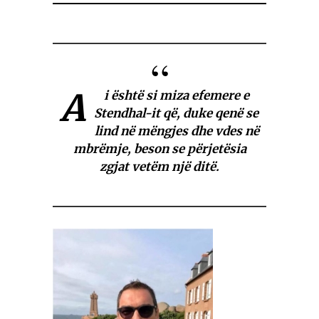
A
i është si miza efemere e
Stendhal-it që, duke qenë se
lind në mëngjes dhe vdes në
mbrëmje, beson se përjetësia
zgjat vetëm një ditë.