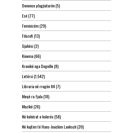
Denonco plagjiaturën
(5)
Esé
(77)
Feminizëm
(29)
Filozofi
(13)
Gjuhësi
(2)
Kinema
(66)
Kronikë nga Dogville
(8)
Letërsi
(1,542)
Libraria në rrugën 84
(7)
Meqë ra fjala
(18)
Muzikë
(26)
Në kohërat e kolerës
(58)
Në kujtim të Hans-Joachim Lanksch
(20)