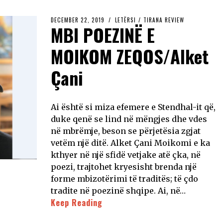
DECEMBER 22, 2019
LETËRSI
/
TIRANA REVIEW
MBI POEZINË E
MOIKOM ZEQOS/Alket
Çani
Ai është si miza efemere e Stendhal-it që,
duke qenë se lind në mëngjes dhe vdes
në mbrëmje, beson se përjetësia zgjat
vetëm një ditë. Alket Çani Moikomi e ka
kthyer në një sfidë vetjake atë çka, në
poezi, trajtohet kryesisht brenda një
forme mbizotërimi të traditës; të çdo
tradite në poezinë shqipe. Ai, në…
Keep Reading