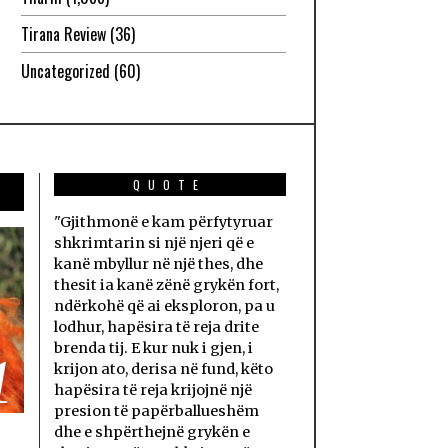
Tirana Review
(36)
Uncategorized
(60)
QUOTE
"Gjithmonë e kam përfytyruar
shkrimtarin si një njeri që e
kanë mbyllur në një thes, dhe
thesit ia kanë zënë grykën fort,
ndërkohë që ai eksploron, pa u
lodhur, hapësira të reja drite
brenda tij. E kur nuk i gjen, i
1
krijon ato, derisa në fund, këto
hapësira të reja krijojnë një
presion të papërballueshëm
dhe e shpërthejnë grykën e