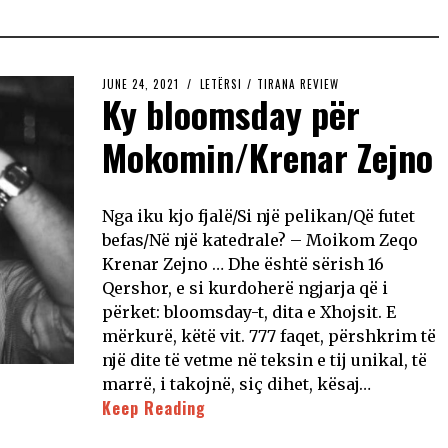
JUNE 24, 2021
LETËRSI
/
TIRANA REVIEW
Ky bloomsday për
Mokomin/Krenar Zejno
Nga iku kjo fjalë/Si një pelikan/Që futet
befas/Në një katedrale? – Moikom Zeqo
Krenar Zejno … Dhe është sërish 16
Qershor, e si kurdoherë ngjarja që i
përket: bloomsday-t, dita e Xhojsit. E
mërkurë, këtë vit. 777 faqet, përshkrim të
një dite të vetme në teksin e tij unikal, të
marrë, i takojnë, siç dihet, kësaj…
Keep Reading