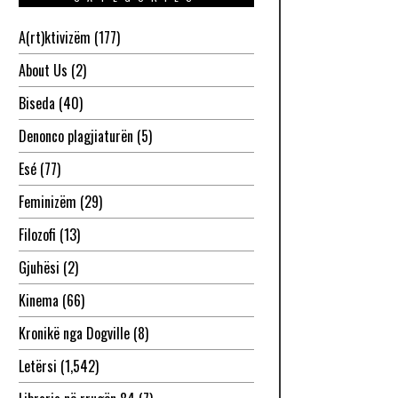
A(rt)ktivizëm
(177)
About Us
(2)
Biseda
(40)
Denonco plagjiaturën
(5)
Esé
(77)
Feminizëm
(29)
Filozofi
(13)
Gjuhësi
(2)
Kinema
(66)
Kronikë nga Dogville
(8)
Letërsi
(1,542)