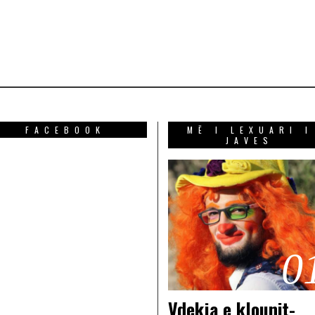
FACEBOOK
MË I LEXUARI I
JAVES
0
Vdekja e klounit-