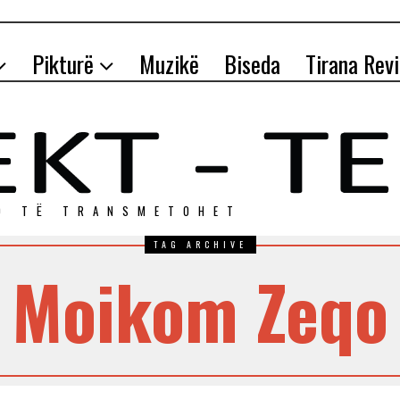
Pikturë
Muzikë
Biseda
Tirana Rev
O TЁ TRANSMETOHET
TAG ARCHIVE
Moikom Zeqo