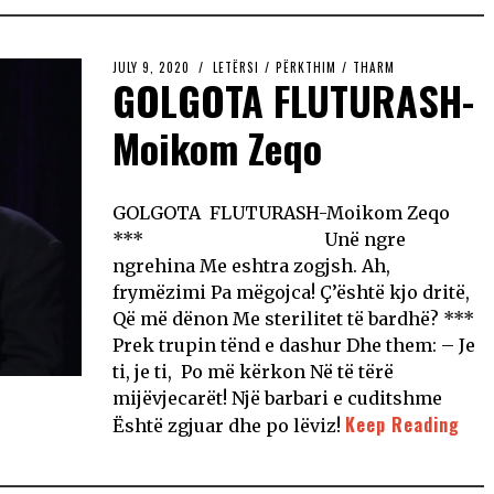
JULY 9, 2020
LETËRSI
/
PËRKTHIM
/
THARM
GOLGOTA FLUTURASH-
Moikom Zeqo
GOLGOTA FLUTURASH-Moikom Zeqo
*** Unë ngre
ngrehina Me eshtra zogjsh. Ah,
frymëzimi Pa mëgojca! Ç’është kjo dritë,
Që më dënon Me sterilitet të bardhë? ***
Prek trupin tënd e dashur Dhe them: – Je
ti, je ti, Po më kërkon Në të tërë
mijëvjecarët! Një barbari e cuditshme
Keep Reading
Është zgjuar dhe po lëviz!