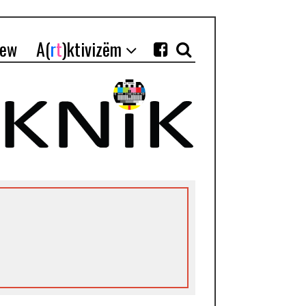
iew
A(
r
t
)ktivizëm