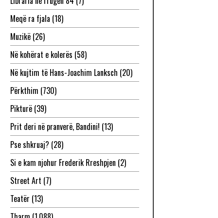
Libraria në rrugën 84
(7)
Meqë ra fjala
(18)
Muzikë
(26)
Në kohërat e kolerës
(58)
Në kujtim të Hans-Joachim Lanksch
(20)
Përkthim
(730)
Pikturë
(39)
Prit deri në pranverë, Bandini!
(13)
Pse shkruaj?
(28)
Si e kam njohur Frederik Rreshpjen
(2)
Street Art
(7)
Teatër
(13)
Tharm
(1,088)