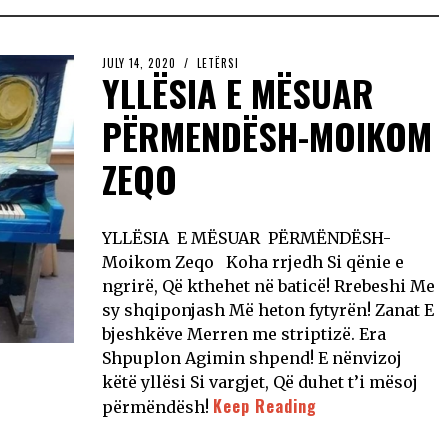
JULY 14, 2020
LETËRSI
YLLËSIA E MËSUAR
PËRMENDËSH-MOIKOM
ZEQO
YLLËSIA E MËSUAR PËRMËNDËSH-
Moikom Zeqo Koha rrjedh Si qënie e
ngrirë, Që kthehet në baticë! Rrebeshi Me
sy shqiponjash Më heton fytyrën! Zanat E
bjeshkëve Merren me striptizë. Era
Shpuplon Agimin shpend! E nënvizoj
këtë yllësi Si vargjet, Që duhet t’i mësoj
Keep Reading
përmëndësh!