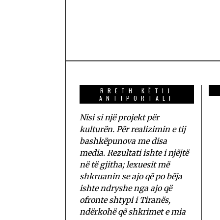
RRETH KËTIJ
ANTIPORTALI
Nisi si një projekt për
kulturën. Për realizimin e tij
bashkëpunova me disa
media. Rezultati ishte i njëjtë
në të gjitha; lexuesit më
shkruanin se ajo që po bëja
ishte ndryshe nga ajo që
ofronte shtypi i Tiranës,
ndërkohë që shkrimet e mia