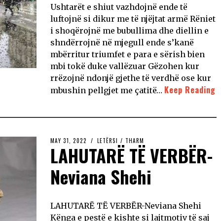
Ushtarët e shiut vazhdojnë ende të
luftojnë si dikur me të njëjtat armë Rëniet
i shoqërojnë me bubullima dhe diellin e
shndërrojnë në mjegull ende s’kanë
mbërritur triumfet e para e sërish bien
mbi tokë duke vallëzuar Gëzohen kur
rrëzojnë ndonjë gjethe të verdhë ose kur
Keep Reading
mbushin pellgjet me çatitë…
MAY 31, 2022
LETËRSI
/
THARM
LAHUTARË TË VERBËR-
Neviana Shehi
LAHUTARË TË VERBËR-Neviana Shehi
Kënga e pestë e kishte si lajtmotiv të saj