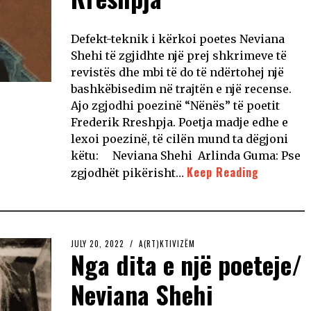
Defekt-teknik i kërkoi poetes Neviana
Shehi të zgjidhte një prej shkrimeve të
revistës dhe mbi të do të ndërtohej një
bashkëbisedim në trajtën e një recense.
Ajo zgjodhi poezinë “Nënës” të poetit
Frederik Rreshpja. Poetja madje edhe e
lexoi poezinë, të cilën mund ta dëgjoni
këtu: Neviana Shehi Arlinda Guma: Pse
Keep Reading
zgjodhët pikërisht…
JULY 20, 2022
A(RT)KTIVIZËM
Nga dita e një poeteje/
Neviana Shehi