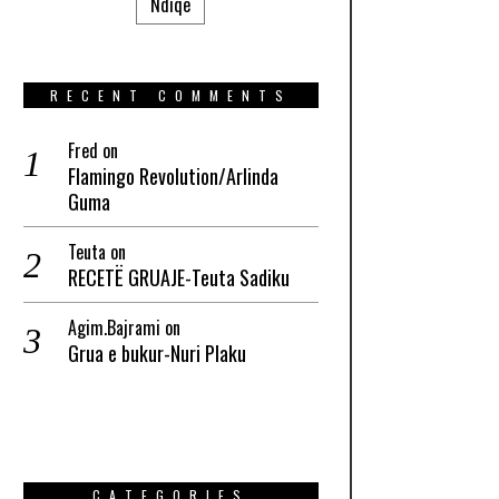
Ndiqe
RECENT COMMENTS
Fred
on
Flamingo Revolution/Arlinda
Guma
Teuta
on
RECETË GRUAJE-Teuta Sadiku
Agim.Bajrami
on
Grua e bukur-Nuri Plaku
CATEGORIES