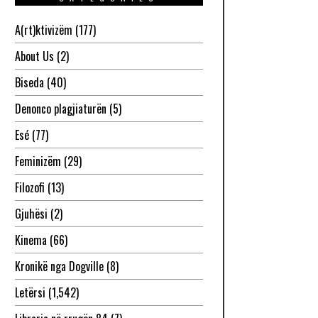
A(rt)ktivizëm
(177)
About Us
(2)
Biseda
(40)
Denonco plagjiaturën
(5)
Esé
(77)
Feminizëm
(29)
Filozofi
(13)
Gjuhësi
(2)
Kinema
(66)
Kronikë nga Dogville
(8)
Letërsi
(1,542)