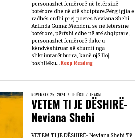
personazhet femërorë në letërsinë
botërore dhe në atë shqiptare.Përgjigjia e
radhës erdhi prej poetes Neviana Shehi.
Arlinda Guma: Mendoni se në letërsinë
botërore, përfshi edhe në atë shqiptare,
personazhet femërorë duke u
këndvështruar së shumti nga
shkrimtarët burra, kanë një lloj
Keep Reading
boshllëku…
NOVEMBER 25, 2024
LETËRSI
/
THARM
VETEM TI JE DËSHIRË-
Neviana Shehi
VETEM TI JE DËSHIRË- Neviana Shehi Të