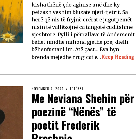
kisha thënë çdo agimse unë dhe ky
peizazh veshim bluzate njeri-tjetrit. Sa
herë që nis të fryjnë erërat e jugutpemët
nisin të vallëzojnë ca tangotë çuditshme
vjeshtore. Pylli i përrallave të Andersenit
bëhet imidhe miliona gjethe prej dielli
bëhenfustani im. Atë çast… Eva hyn
Keep Reading
brenda mejedhe rrugicat e…
NOVEMBER 2, 2024
LETËRSI
Me Neviana Shehin për
poezinë “Nënës” të
poetit Frederik
Rreshpja