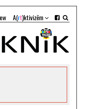
iew
A(
r
t
)ktivizëm
i