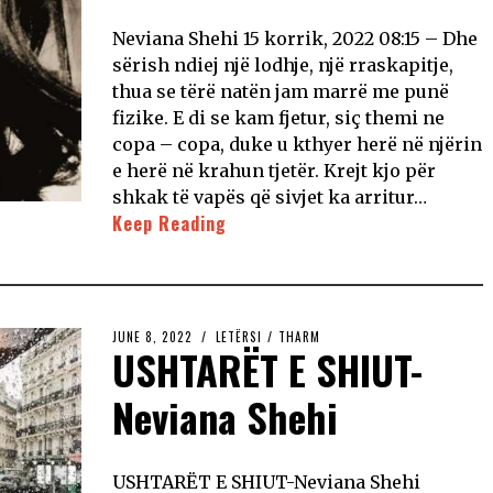
Neviana Shehi 15 korrik, 2022 08:15 – Dhe
sërish ndiej një lodhje, një rraskapitje,
thua se tërë natën jam marrë me punë
fizike. E di se kam fjetur, siç themi ne
copa – copa, duke u kthyer herë në njërin
e herë në krahun tjetër. Krejt kjo për
shkak të vapës që sivjet ka arritur…
Keep Reading
JUNE 8, 2022
LETËRSI
/
THARM
USHTARËT E SHIUT-
Neviana Shehi
USHTARËT E SHIUT-Neviana Shehi