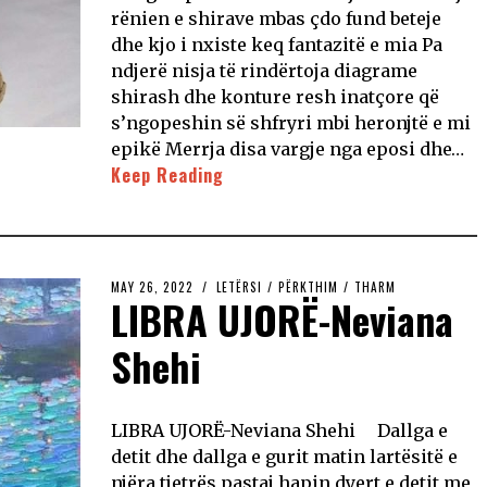
rënien e shirave mbas çdo fund beteje
dhe kjo i nxiste keq fantazitë e mia Pa
ndjerë nisja të rindërtoja diagrame
shirash dhe konture resh inatçore që
s’ngopeshin së shfryri mbi heronjtë e mi
epikë Merrja disa vargje nga eposi dhe…
Keep Reading
MAY 26, 2022
LETËRSI
/
PËRKTHIM
/
THARM
LIBRA UJORË-Neviana
Shehi
LIBRA UJORË-Neviana Shehi Dallga e
detit dhe dallga e gurit matin lartësitë e
njëra tjetrës pastaj hapin dyert e detit me