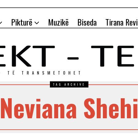
Pikturë
Muzikë
Biseda
Tirana Rev
O TЁ TRANSMETOHET
TAG ARCHIVE
Neviana Sheh