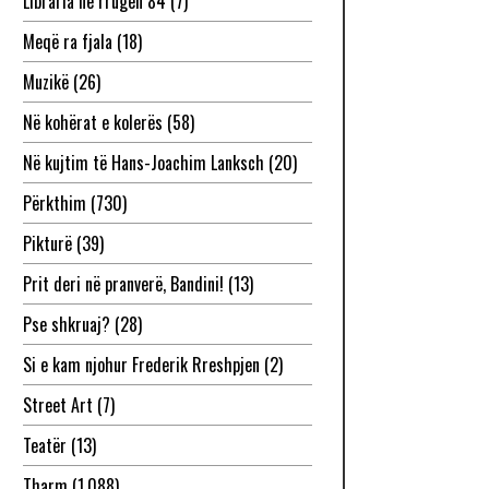
Libraria në rrugën 84
(7)
Meqë ra fjala
(18)
Muzikë
(26)
Në kohërat e kolerës
(58)
Në kujtim të Hans-Joachim Lanksch
(20)
Përkthim
(730)
Pikturë
(39)
Prit deri në pranverë, Bandini!
(13)
Pse shkruaj?
(28)
Si e kam njohur Frederik Rreshpjen
(2)
Street Art
(7)
Teatër
(13)
Tharm
(1,088)