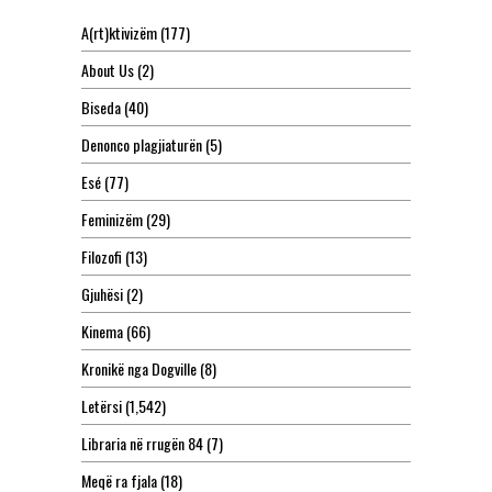
A(rt)ktivizëm
(177)
About Us
(2)
Biseda
(40)
Denonco plagjiaturën
(5)
Esé
(77)
Feminizëm
(29)
Filozofi
(13)
Gjuhësi
(2)
Kinema
(66)
Kronikë nga Dogville
(8)
Letërsi
(1,542)
Libraria në rrugën 84
(7)
Meqë ra fjala
(18)