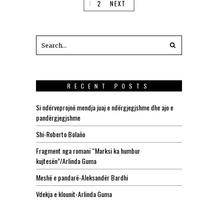
1
2
NEXT
RECENT POSTS
Si ndërveprojnë mendja juaj e ndërgjegjshme dhe ajo e
pandërgjegjshme
Shi-Roberto Bolaño
Fragment nga romani “Marksi ka humbur
kujtesën”/Arlinda Guma
Meshë e pandarë-Aleksandër Bardhi
Vdekja e klounit-Arlinda Guma