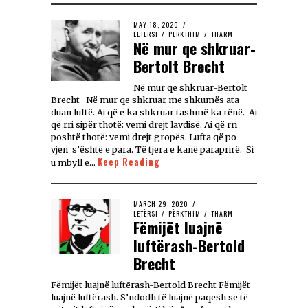
MAY 18, 2020
LETËRSI
/
PËRKTHIM
/
THARM
Në mur qe shkruar-
Bertolt Brecht
Në mur qe shkruar-Bertolt
Brecht Në mur qe shkruar me shkumës ata
duan luftë. Ai që e ka shkruar tashmë ka rënë. Ai
që rri sipër thotë: vemi drejt lavdisë. Ai që rri
poshtë thotë: vemi drejt gropës. Lufta që po
vjen s’është e para. Të tjera e kanë paraprirë. Si
Keep Reading
u mbyll e…
MARCH 29, 2020
LETËRSI
/
PËRKTHIM
/
THARM
Fëmijët luajnë
luftërash-Bertold
Brecht
Fëmijët luajnë luftērash-Bertold Brecht Fëmijët
luajnë luftërash. S’ndodh të luajnë paqesh se të