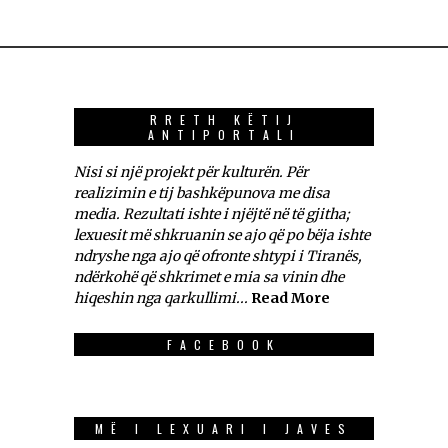
RRETH KËTIJ
ANTIPORTALI
Nisi si një projekt për kulturën. Për
realizimin e tij bashkëpunova me disa
media. Rezultati ishte i njëjtë në të gjitha;
lexuesit më shkruanin se ajo që po bëja ishte
ndryshe nga ajo që ofronte shtypi i Tiranës,
ndërkohë që shkrimet e mia sa vinin dhe
hiqeshin nga qarkullimi...
Read More
FACEBOOK
MË I LEXUARI I JAVES