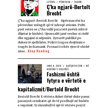
LETËRSI
/
PËRKTHIM
/
THARM
Ç’ka ngjarë-Bertolt
Brecht
Ç’ka ngjarë-Bertolt Brecht Sipërmarrësi ka
përveshur mëngët që të ndreqë avionin. Prifti
pyet veten se ç’tha vallë para tetë javësh mbi të
dhjetat (e kishës). Gjeneralët janë veshur si civilë
dhe ngjajnë si nëpunës. Zyrtarët publikë po
duken të sjellshëm. Polici i tregon drejtimin e
rrugës leckamanit. Pronari i tokës vjen të shohë
Keep Reading
nëse…
JUNE 4, 2019
A(RT)KTIVIZËM
/
NË
KOHËRAT E KOLERËS
Fashizmi është
fytyra e vërtetë e
kapitalizmit/Bertold Brecht
Bertold Brecht E vërteta duhet thënë duke pasur
parasysh rezultatet që do të prodhojë në fushën
e veprimit. Si shembull të një të vërtete prej të