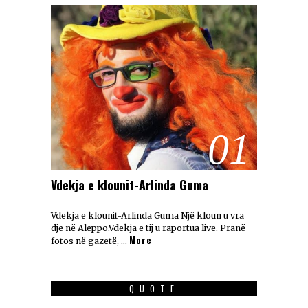
01
Vdekja e klounit-Arlinda Guma
Vdekja e klounit-Arlinda Guma Një kloun u vra
dje në Aleppo.Vdekja e tij u raportua live. Pranë
More
fotos në gazetë, …
QUOTE