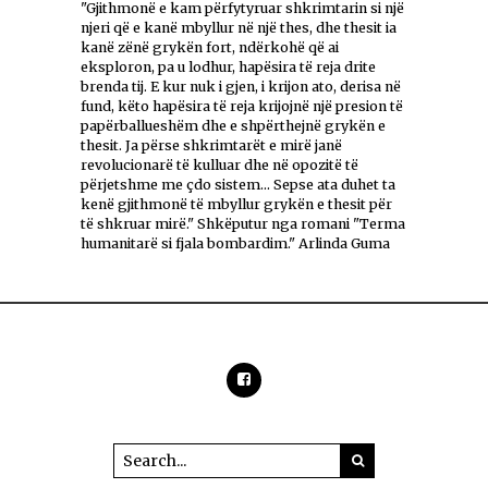
"Gjithmonë e kam përfytyruar shkrimtarin si një
njeri që e kanë mbyllur në një thes, dhe thesit ia
kanë zënë grykën fort, ndërkohë që ai
eksploron, pa u lodhur, hapësira të reja drite
brenda tij. E kur nuk i gjen, i krijon ato, derisa në
fund, këto hapësira të reja krijojnë një presion të
papërballueshëm dhe e shpërthejnë grykën e
thesit. Ja përse shkrimtarët e mirë janë
revolucionarë të kulluar dhe në opozitë të
përjetshme me çdo sistem... Sepse ata duhet ta
kenë gjithmonë të mbyllur grykën e thesit për
të shkruar mirë." Shkëputur nga romani "Terma
humanitarë si fjala bombardim." Arlinda Guma