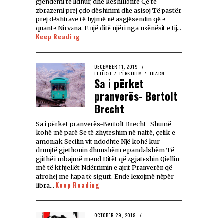
gjendemi të lidhur, dhe këshillonte Që të
zbrazemi prej çdo dëshirimi dhe asisoj Të pastër
prej dëshirave të hyjmë në asgjësendin që e
quante Nirvana. E një ditë njëri nga nxënësit e tij…
Keep Reading
DECEMBER 11, 2019
LETËRSI
/
PËRKTHIM
/
THARM
Sa i përket
pranverës- Bertolt
Brecht
Sa i përket pranverës-Bertolt Brecht Shumë
kohë më parë Se të zhyteshim në naftë, çelik e
amoniak Secilin vit ndodhte Një kohë kur
drunjtë gjethonin dhunshëm e pandalshëm Të
gjithë i mbajmë mend Ditët që zgjateshin Qiellin
më të kthjellët Ndërrimin e ajrit Pranverën që
afrohej me hapa të sigurt. Ende lexojmë nëpër
Keep Reading
libra…
OCTOBER 29, 2019