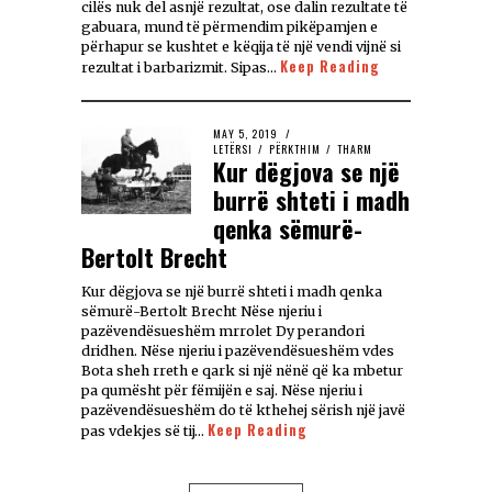
cilës nuk del asnjë rezultat, ose dalin rezultate të
gabuara, mund të përmendim pikëpamjen e
përhapur se kushtet e këqija të një vendi vijnë si
Keep Reading
rezultat i barbarizmit. Sipas…
MAY 5, 2019
LETËRSI
/
PËRKTHIM
/
THARM
Kur dëgjova se një
burrë shteti i madh
qenka sëmurë-
Bertolt Brecht
Kur dëgjova se një burrë shteti i madh qenka
sëmurë-Bertolt Brecht Nëse njeriu i
pazëvendësueshëm mrrolet Dy perandori
dridhen. Nëse njeriu i pazëvendësueshëm vdes
Bota sheh rreth e qark si një nënë që ka mbetur
pa qumësht për fëmijën e saj. Nëse njeriu i
pazëvendësueshëm do të kthehej sërish një javë
Keep Reading
pas vdekjes së tij…