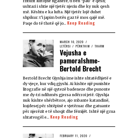
rriturit luftojnë ngaherë, ti bën “pau” e qesh;
ushtari i shtie një tjetër njeriu dhe ky nuk qesh
më. Kështu e ka lufta. Një tjetër lojë duhet
shpikur: t’i japim botës gaz të mos qajë më.
Keep Reading
Paqe do të thotë që jo…
MARCH 10, 2020
LETËRSI
/
PËRKTHIM
/
THARM
Vejusha e
pamoralshme-
Bertold Brecht
Bertold Brecht Gjyshja ime ishte shtatëdhjetë e
dy vjeçe, kur vdiq gjyshi. Ai kishte një punishte
litografie në një qytezë badeneze dhe punonte
me dy-tri ndihmës gjersa ndërroi jetë. Gjyshja
nuk kishte shërbëtore, ajo mbante katandinë,
kujdesej për shtëpinë e vjetëruar dhe gatuante
për njerëzit e të shoqit dhe fëmijët. Ishtë një grua
Keep Reading
shtatvogël e…
FEBRUARY 11, 2020