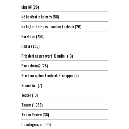
Muzikë
(26)
Në kohërat e kolerës
(58)
Në kujtim të Hans-Joachim Lanksch
(20)
Përkthim
(730)
Pikturë
(39)
Prit deri në pranverë, Bandini!
(13)
Pse shkruaj?
(28)
Si e kam njohur Frederik Rreshpjen
(2)
Street Art
(7)
Teatër
(13)
Tharm
(1,088)
Tirana Review
(36)
Uncategorized
(60)