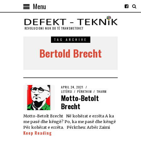
Menu
REVOLUCIONI NUK DO TЁ TRANSMETOHET
TAG ARCHIVE
Bertold Brecht
APRIL 24, 2021
LETËRSI
/
PËRKTHIM
/
THARM
Motto-Betolt
Brecht
Motto-Betolt Brecht Në kohërat e errëta A ka
me pasë dhe këngë? Po, ka me pasë dhe këngë
Për kohërat e errëta. Përktheu: Arbër Zaimi
Keep Reading