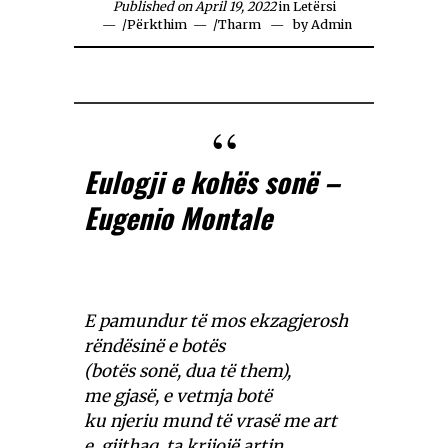
Published on April 19, 2022
in
Letërsi
/
Përkthim
/
Tharm
by
Admin
Eulogji e kohës sonë –
Eugenio Montale
E pamundur të mos ekzagjerosh
rëndësinë e botës
(botës sonë, dua të them),
me gjasë, e vetmja botë
ku njeriu mund të vrasë me art
e, gjithaq, ta krijojë artin