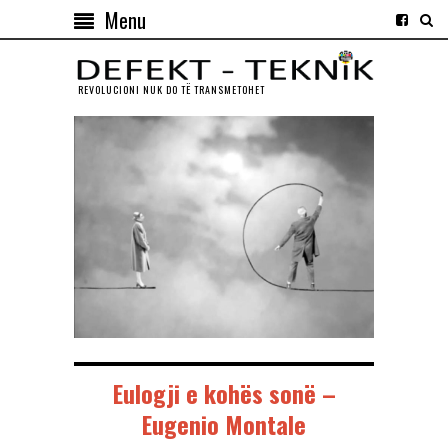
Menu
REVOLUCIONI NUK DO TЁ TRANSMETOHET
Eulogji e kohës sonë –
Eugenio Montale