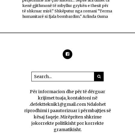
përjetshme me çdo sistem... Sepse ata duhet ta
kenë gjithmonë të mbyllur grykën e thesit për
të shkruar mirë." Shkëputur nga romani "Terma
humanitarë si fjala bombardim." Arlinda Guma
Për informacion dhe për të dërguar
krijimet tuaja, kontaktoni në
.defektteknik1@gmail.com Ndalohet
riprodhimi i paautorizuar i përmbajtjes së
kësaj faqeje. Mirëpriten shkrime
jokorrekte politikisht por korrekte
gramatikisht.