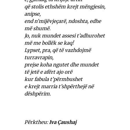
që stolis ethshëm krejt mëngjesin,
anipse,
end n’mijëvjeçarë, ndoshta, edhe
më shumë.
Jo, nuk mundet assesi t’adhurohet
më me bollëk se kaq!
Lypset, pra, që të vazhdojmë
turravrapin,
prejse koha ngutet dhe mundet
të jetë e afërt ajo orë
kur fabula t’përmbushet
e krejt marria t’shpërthejë në
dëshpërim.
Përktheu:
Iva Çaushaj