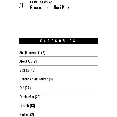
Agim.Bajrami
on
Grua e bukur-Nuri Plaku
CATEGORIES
A(rt)ktivizëm
(177)
About Us
(2)
Biseda
(40)
Denonco plagjiaturën
(5)
Esé
(77)
Feminizëm
(29)
Filozofi
(13)
Gjuhësi
(2)