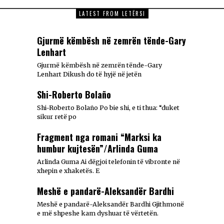
LATEST FROM LETËRSI
Gjurmë këmbësh në zemrën tënde-Gary
Lenhart
Gjurmë këmbësh në zemrën tënde-Gary
Lenhart Dikush do të hyjë në jetën
Shi-Roberto Bolaño
Shi-Roberto Bolaño Po bie shi, e ti thua: “duket
sikur retë po
Fragment nga romani “Marksi ka
humbur kujtesën”/Arlinda Guma
Arlinda Guma Ai dëgjoi telefonin të vibronte në
xhepin e xhaketës. E
Meshë e pandarë-Aleksandër Bardhi
Meshë e pandarë-Aleksandër Bardhi Gjithmonë
e më shpeshe kam dyshuar të vërtetën.