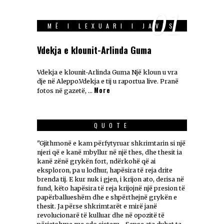
01
MË I LEXUARI I JAVES
Vdekja e klounit-Arlinda Guma
Vdekja e klounit-Arlinda Guma Një kloun u vra
dje në Aleppo.Vdekja e tij u raportua live. Pranë
More
fotos në gazetë, …
QUOTE
"Gjithmonë e kam përfytyruar shkrimtarin si një
njeri që e kanë mbyllur në një thes, dhe thesit ia
kanë zënë grykën fort, ndërkohë që ai
eksploron, pa u lodhur, hapësira të reja drite
brenda tij. E kur nuk i gjen, i krijon ato, derisa në
fund, këto hapësira të reja krijojnë një presion të
papërballueshëm dhe e shpërthejnë grykën e
thesit. Ja përse shkrimtarët e mirë janë
revolucionarë të kulluar dhe në opozitë të