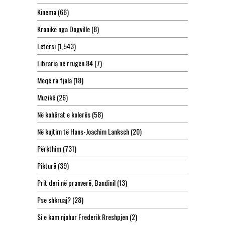
Kinema
(66)
Kronikë nga Dogville
(8)
Letërsi
(1,543)
Libraria në rrugën 84
(7)
Meqë ra fjala
(18)
Muzikë
(26)
Në kohërat e kolerës
(58)
Në kujtim të Hans-Joachim Lanksch
(20)
Përkthim
(731)
Pikturë
(39)
Prit deri në pranverë, Bandini!
(13)
Pse shkruaj?
(28)
Si e kam njohur Frederik Rreshpjen
(2)