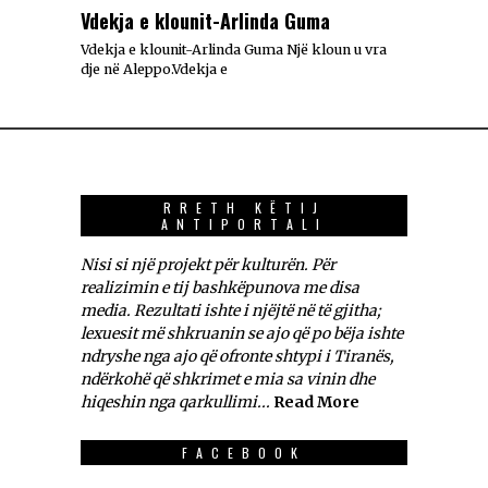
Vdekja e klounit-Arlinda Guma
Vdekja e klounit-Arlinda Guma Një kloun u vra
dje në Aleppo.Vdekja e
RRETH KËTIJ
ANTIPORTALI
Nisi si një projekt për kulturën. Për
realizimin e tij bashkëpunova me disa
media. Rezultati ishte i njëjtë në të gjitha;
lexuesit më shkruanin se ajo që po bëja ishte
ndryshe nga ajo që ofronte shtypi i Tiranës,
ndërkohë që shkrimet e mia sa vinin dhe
hiqeshin nga qarkullimi...
Read More
FACEBOOK