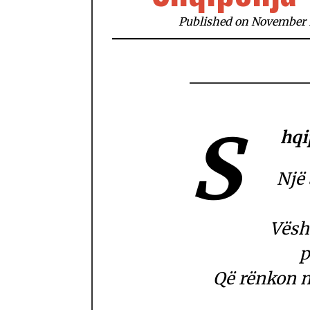
Published on November 1
S
hqi
Një
Vësh
p
Që rënkon n