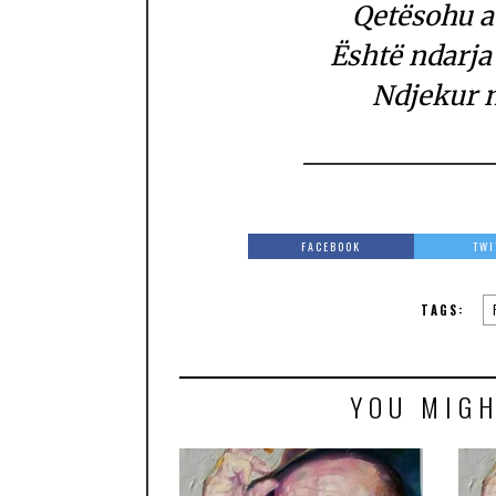
Qetësohu av
Është ndarja 
Ndjekur n
FACEBOOK
TWI
TAGS:
YOU MIGH