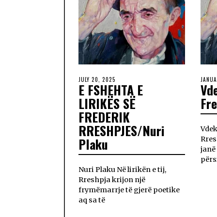
JULY 20, 2025
JANUA
E FSHEHTA E
Vde
LIRIKËS SË
Fre
FREDERIK
RRESHPJES/Nuri
Vdek
Plaku
Rres
janë
përs
Nuri Plaku Në lirikën e tij,
Rreshpja krijon një
frymëmarrje të gjerë poetike
aq sa të