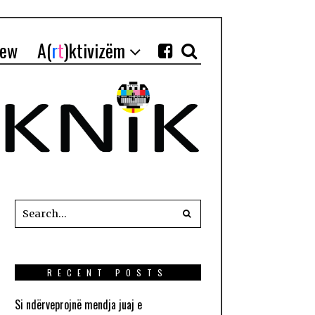
iew
A(
r
t
)ktivizëm
RECENT POSTS
Si ndërveprojnë mendja juaj e