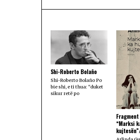
Shi-Roberto Bolaño
Shi-Roberto Bolaño Po
bie shi, e ti thua: “duket
sikur retë po
Fragment
“Marksi k
kujtesën”
Arlinda Gu