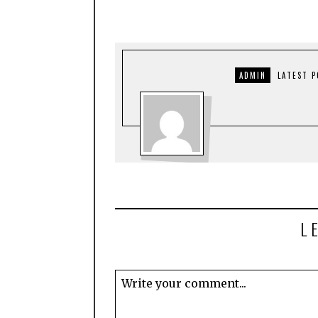
ADMIN
LATEST 
L