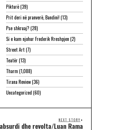
Pikturë
(39)
Prit deri në pranverë, Bandini!
(13)
Pse shkruaj?
(28)
Si e kam njohur Frederik Rreshpjen
(2)
Street Art
(7)
Teatër
(13)
Tharm
(1,088)
Tirana Review
(36)
Uncategorized
(60)
NEXT STORY
ek absurdi dhe revolta/Luan Rama