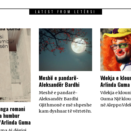
LATEST FROM LETËRSI
Meshë e pandarë-
Vdekja e klou
Aleksandër Bardhi
Arlinda Guma
Meshë e pandarë-
Vdekja e kloun
Aleksandër Bardhi
Guma Një kloun
Gjithmonë e më shpeshe
në Aleppo.Vdek
 nga romani
kam dyshuar të vërtetën.
a humbur
/Arlinda Guma
ma Ai dëgjoi