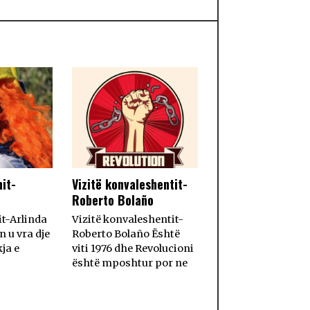
nit-
Vizitë konvaleshentit-
Roberto Bolaño
it-Arlinda
Vizitë konvaleshentit-
 u vra dje
Roberto Bolaño Është
ja e
viti 1976 dhe Revolucioni
është mposhtur por ne