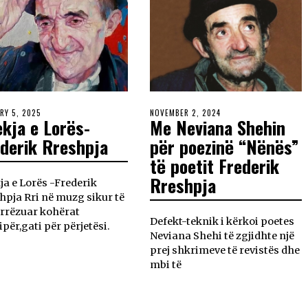
RY 5, 2025
NOVEMBER 2, 2024
kja e Lorës-
Me Neviana Shehin
derik Rreshpja
për poezinë “Nënës”
të poetit Frederik
Rreshpja
ja e Lorës -Frederik
hpja Rri në muzg sikur të
 rrëzuar kohërat
Defekt-teknik i kërkoi poetes
ipër,gati për përjetësi.
Neviana Shehi të zgjidhte një
prej shkrimeve të revistës dhe
mbi të