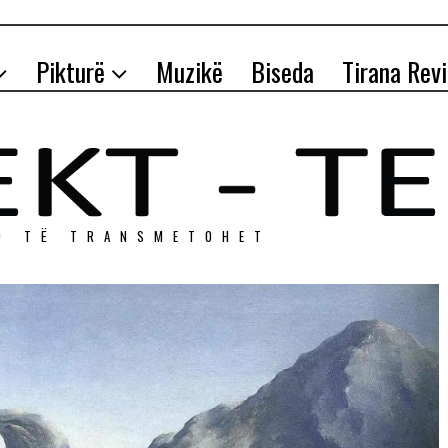
Pikturë
Muzikë
Biseda
Tirana Rev
O TЁ TRANSMETOHET