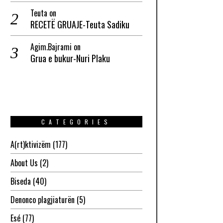
Teuta
on
RECETË GRUAJE-Teuta Sadiku
Agim.Bajrami
on
Grua e bukur-Nuri Plaku
CATEGORIES
A(rt)ktivizëm
(177)
About Us
(2)
Biseda
(40)
Denonco plagjiaturën
(5)
Esé
(77)