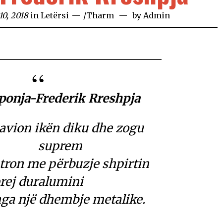
0, 2018
in
Letërsi
/
Tharm
by
Admin
ponja-Frederik Rreshpja
 avion ikën diku dhe zogu
suprem
tron me përbuzje shpirtin
rej duralumini
ga një dhembje metalike.