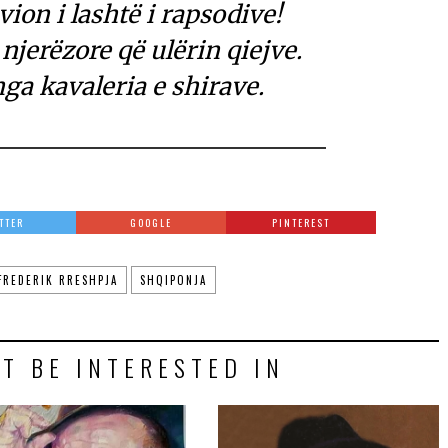
ion i lashtë i rapsodive!
njerëzore që ulërin qiejve.
ga kavaleria e shirave.
TTER
GOOGLE
PINTEREST
FREDERIK RRESHPJA
SHQIPONJA
T BE INTERESTED IN