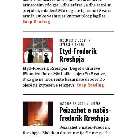
armatosim çdo gjë. Edhe erërat. Ja dhe stapi im
prej ulliri, mbilleni! Mbi degët e tij mund të varni
armët. Duke vështruar kurmet plot plagë të…
Keep Reading
DECEMBER 31, 2021
LETËRSI
/
THARM
Etyd-Frederik
Rreshpja
Etyd-Frederik Rreshpja Degët e drurëve
lëkunden fluror Mbi ballin e pjerrët të çative,
S’ka gjë në mos rëntë kësaj nate dëborë Do
Keep Reading
bjerë në kujtesën e fëmijëve!
OCTOBER 22, 2021
LETËRSI
Peizazhet e natës-
Frederik Rreshpja
Peizazhet e natës-Frederik
Rreshpja Zhduken drurët me fjalë e me gjethe