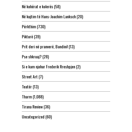
Në kohërat e kolerës
(58)
Në kujtim të Hans-Joachim Lanksch
(20)
Përkthim
(730)
Pikturë
(39)
Prit deri në pranverë, Bandini!
(13)
Pse shkruaj?
(28)
Si e kam njohur Frederik Rreshpjen
(2)
Street Art
(7)
Teatër
(13)
Tharm
(1,088)
Tirana Review
(36)
Uncategorized
(60)