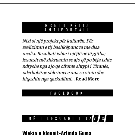
RRETH KËTIJ
ANTIPORTALI
Nisi si një projekt për kulturën. Për
realizimin e tij bashkëpunova me disa
media. Rezultati ishte i njëjtë në të gjitha;
lexuesit më shkruanin se ajo që po bëja ishte
ndryshe nga ajo që ofronte shtypi i Tiranës,
ndërkohë që shkrimet e mia sa vinin dhe
hiqeshin nga qarkullimi...
Read More
FACEBOOK
01
MË I LEXUARI I JAVES
Vdekja e klounit-Arlinda Guma