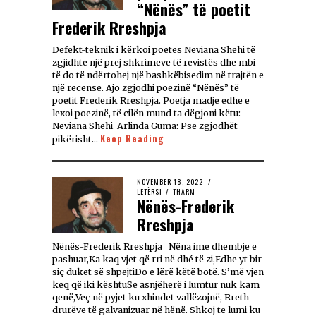
“Nënës” të poetit
Frederik Rreshpja
Defekt-teknik i kërkoi poetes Neviana Shehi të
zgjidhte një prej shkrimeve të revistës dhe mbi
të do të ndërtohej një bashkëbisedim në trajtën e
një recense. Ajo zgjodhi poezinë “Nënës” të
poetit Frederik Rreshpja. Poetja madje edhe e
lexoi poezinë, të cilën mund ta dëgjoni këtu:
Neviana Shehi Arlinda Guma: Pse zgjodhët
Keep Reading
pikërisht…
NOVEMBER 18, 2022
LETËRSI
/
THARM
Nënës-Frederik
Rreshpja
Nënës-Frederik Rreshpja Nëna ime dhembje e
pashuar,Ka kaq vjet që rri në dhé të zi,Edhe yt bir
siç duket së shpejtiDo e lërë këtë botë. S’më vjen
keq që iki kështuSe asnjëherë i lumtur nuk kam
qenë,Veç në pyjet ku xhindet vallëzojnë, Rreth
drurëve të galvanizuar në hënë. Shkoj te lumi ku