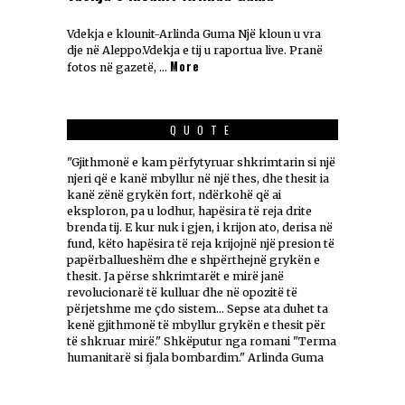
Vdekja e klounit-Arlinda Guma Një kloun u vra
dje në Aleppo.Vdekja e tij u raportua live. Pranë
More
fotos në gazetë, …
QUOTE
"Gjithmonë e kam përfytyruar shkrimtarin si një
njeri që e kanë mbyllur në një thes, dhe thesit ia
kanë zënë grykën fort, ndërkohë që ai
eksploron, pa u lodhur, hapësira të reja drite
brenda tij. E kur nuk i gjen, i krijon ato, derisa në
fund, këto hapësira të reja krijojnë një presion të
papërballueshëm dhe e shpërthejnë grykën e
thesit. Ja përse shkrimtarët e mirë janë
revolucionarë të kulluar dhe në opozitë të
përjetshme me çdo sistem... Sepse ata duhet ta
kenë gjithmonë të mbyllur grykën e thesit për
të shkruar mirë." Shkëputur nga romani "Terma
humanitarë si fjala bombardim." Arlinda Guma