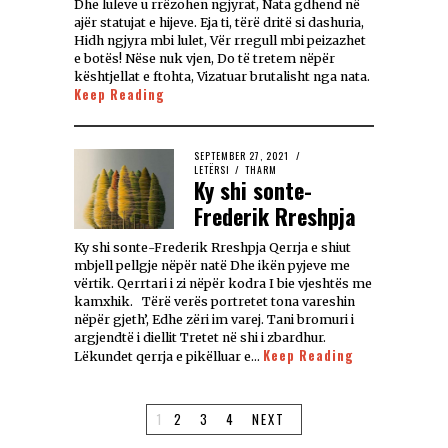
Dhe luleve u rrëzohen ngjyrat, Nata gdhend në
ajër statujat e hijeve. Eja ti, tërë dritë si dashuria,
Hidh ngjyra mbi lulet, Vër rregull mbi peizazhet
e botës! Nëse nuk vjen, Do të tretem nëpër
kështjellat e ftohta, Vizatuar brutalisht nga nata.
Keep Reading
SEPTEMBER 27, 2021
LETËRSI
/
THARM
Ky shi sonte-
Frederik Rreshpja
Ky shi sonte-Frederik Rreshpja Qerrja e shiut
mbjell pellgje nëpër natë Dhe ikën pyjeve me
vërtik. Qerrtari i zi nëpër kodra I bie vjeshtës me
kamxhik. Tërë verës portretet tona vareshin
nëpër gjeth’, Edhe zëri im varej. Tani bromuri i
argjendtë i diellit Tretet në shi i zbardhur.
Keep Reading
Lëkundet qerrja e pikëlluar e…
1
2
3
4
NEXT