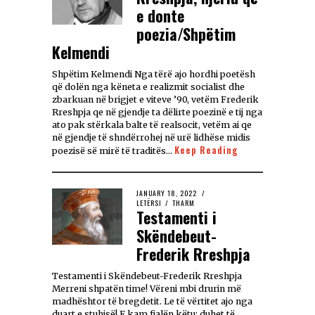
e donte
poezia/Shpëtim
Kelmendi
Shpëtim Kelmendi Nga tërë ajo hordhi poetësh
që dolën nga këneta e realizmit socialist dhe
zbarkuan në brigjet e viteve ’90, vetëm Frederik
Rreshpja qe në gjendje ta dëlirte poezinë e tij nga
ato pak stërkala balte të realsocit, vetëm ai qe
në gjendje të shndërrohej në urë lidhëse midis
Keep Reading
poezisë së mirë të traditës…
JANUARY 18, 2022
LETËRSI
/
THARM
Testamenti i
Skëndebeut-
Frederik Rreshpja
Testamenti i Skëndebeut-Frederik Rreshpja
Merreni shpatën time! Vëreni mbi drurin më
madhështor të bregdetit. Le të vërtitet ajo nga
duart e stuhisë! E kam fjalën këtu: duhet të