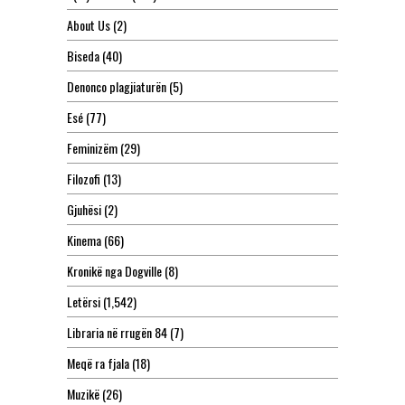
About Us
(2)
Biseda
(40)
Denonco plagjiaturën
(5)
Esé
(77)
Feminizëm
(29)
Filozofi
(13)
Gjuhësi
(2)
Kinema
(66)
Kronikë nga Dogville
(8)
Letërsi
(1,542)
Libraria në rrugën 84
(7)
Meqë ra fjala
(18)
Muzikë
(26)