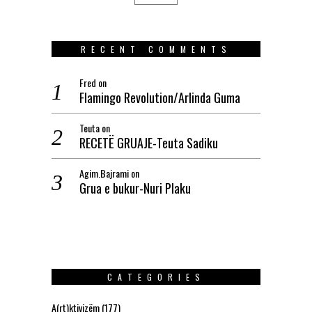
RECENT COMMENTS
Fred
on
Flamingo Revolution/Arlinda Guma
Teuta
on
RECETË GRUAJE-Teuta Sadiku
Agim.Bajrami
on
Grua e bukur-Nuri Plaku
CATEGORIES
A(rt)ktivizëm
(177)