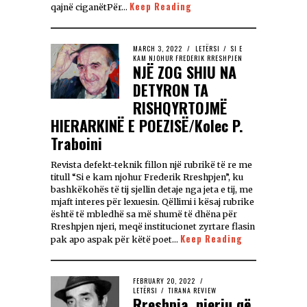
Keep Reading
qajnë ciganëtPër…
MARCH 3, 2022
LETËRSI
/
SI E
KAM NJOHUR FREDERIK RRESHPJEN
NJË ZOG SHIU NA
DETYRON TA
RISHQYRTOJMË
HIERARKINË E POEZISË/Kolec P.
Traboini
Revista defekt-teknik fillon një rubrikë të re me
titull “Si e kam njohur Frederik Rreshpjen”, ku
bashkëkohës të tij sjellin detaje nga jeta e tij, me
mjaft interes për lexuesin. Qëllimi i kësaj rubrike
është të mbledhë sa më shumë të dhëna për
Rreshpjen njeri, meqë institucionet zyrtare flasin
Keep Reading
pak apo aspak për këtë poet…
FEBRUARY 20, 2022
LETËRSI
/
TIRANA REVIEW
Rreshpja, njeriu që