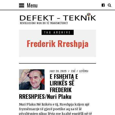
Menu
REVOLUCIONI NUK DO TЁ TRANSMETOHET
TAG ARCHIVE
Frederik Rreshpja
JULY 20, 2025
ESÉ
/
LETËRSI
E FSHEHTA E
LIRIKËS SË
FREDERIK
RRESHPJES/Nuri Plaku
Nuri Plaku Në lirikën e tij, Rreshpja krijon një
frymëmarrje të gjerë poetike aq sa të lë
përshtypjen sikur lëviz me krahë engjëlli në të