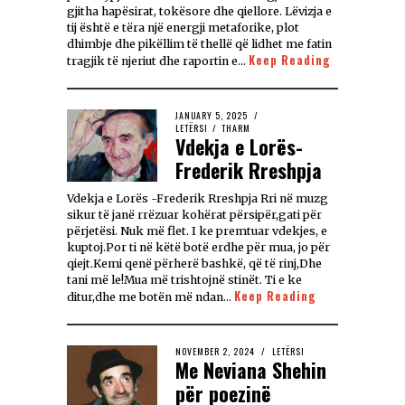
gjitha hapësirat, tokësore dhe qiellore. Lëvizja e
tij është e tëra një energji metaforike, plot
dhimbje dhe pikëllim të thellë që lidhet me fatin
Keep Reading
tragjik të njeriut dhe raportin e…
JANUARY 5, 2025
LETËRSI
/
THARM
Vdekja e Lorës-
Frederik Rreshpja
Vdekja e Lorës -Frederik Rreshpja Rri në muzg
sikur të janë rrëzuar kohërat përsipër,gati për
përjetësi. Nuk më flet. I ke premtuar vdekjes, e
kuptoj.Por ti në këtë botë erdhe për mua, jo për
qiejt.Kemi qenë përherë bashkë, që të rinj,Dhe
tani më le!Mua më trishtojnë stinët. Ti e ke
Keep Reading
ditur,dhe me botën më ndan…
NOVEMBER 2, 2024
LETËRSI
Me Neviana Shehin
për poezinë