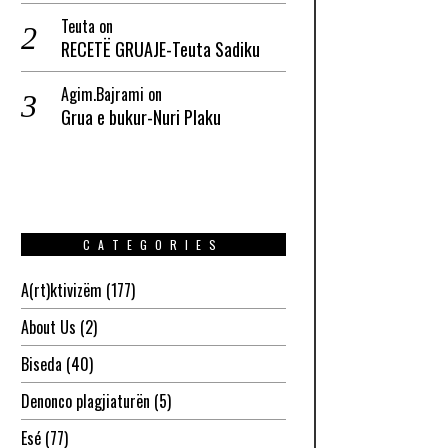
Teuta
on
RECETË GRUAJE-Teuta Sadiku
Agim.Bajrami
on
Grua e bukur-Nuri Plaku
CATEGORIES
A(rt)ktivizëm
(177)
About Us
(2)
Biseda
(40)
Denonco plagjiaturën
(5)
Esé
(77)