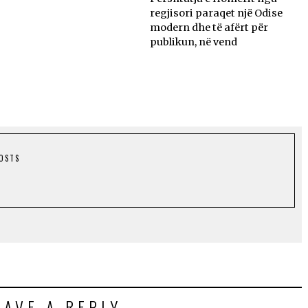
regjisori paraqet një Odise
modern dhe të afërt për
publikun, në vend
POSTS
EAVE A REPLY