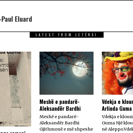
Paul Eluard
LATEST FROM LETËRSI
Meshë e pandarë-
Vdekja e klou
Aleksandër Bardhi
Arlinda Guma
Meshë e pandarë-
Vdekja e kloun
Aleksandër Bardhi
Guma Një kloun
Gjithmonë e më shpeshe
në Aleppo.Vdek