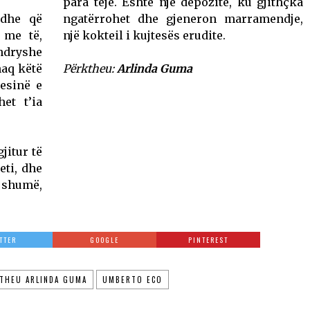
para teje. Ёshtë një depozitë, ku gjithçka
 dhe që
ngatërrohet dhe gjeneron marramendje,
 me të,
një kokteil i kujtesës erudite.
rndryshe
naq këtë
Përktheu:
Arlinda Guma
jesinë e
et t’ia
jitur të
eti, dhe
ë shumë,
TTER
GOOGLE
PINTEREST
THEU ARLINDA GUMA
UMBERTO ECO