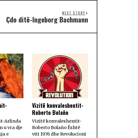
NEXT STORY
Çdo ditë-Ingeborg Bachmann
nit-
Vizitë konvaleshentit-
Roberto Bolaño
it-Arlinda
Vizitë konvaleshentit-
 u vra dje
Roberto Bolaño Është
ja e
viti 1976 dhe Revolucioni