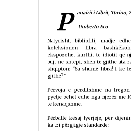
P
anairii i Librit, Torino,
Umberto Eco
Natyrisht, bibliofili, madje edh
koleksionon libra bashkëkoh
ekspozohet kurthit të idiotit që nj
bujt në shtëpi, sheh të gjithë ata r
shqipton: “Sa shumë libra! I ke l
gjithë?”
Përvoja e përditshme na tregon
pyetje bëhet edhe nga njerëz me 
të kënaqshme.
Përballë kësaj fyerjeje, për dijeni
ka tri përgjigje standarde: