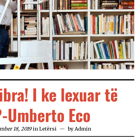
bra! I ke lexuar të
?-Umberto Eco
mber 18, 2019
in
Letërsi
by
Admin