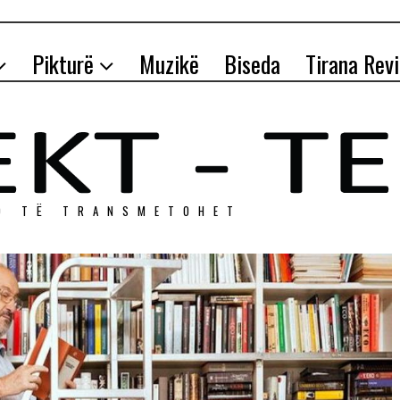
Pikturë
Muzikë
Biseda
Tirana Rev
O TЁ TRANSMETOHET