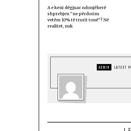
A e keni dëgjuar ndonjëherë
shprehjen “ne përdorim
vetëm 10% të trurit tonë”? Në
realitet, nuk
ADMIN
LATEST 
L