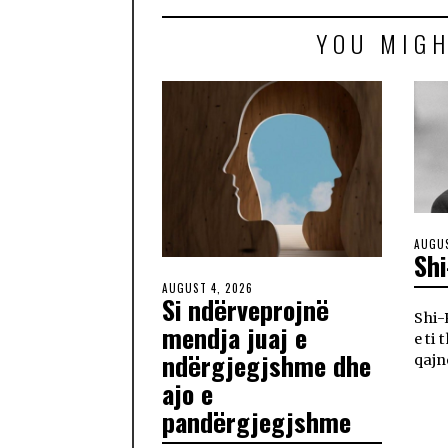
YOU MIGH
AUGUS
Sh
AUGUST 4, 2026
Si ndërveprojnë
Shi-
mendja juaj e
e ti 
ndërgjegjshme dhe
qajn
ajo e
pandërgjegjshme