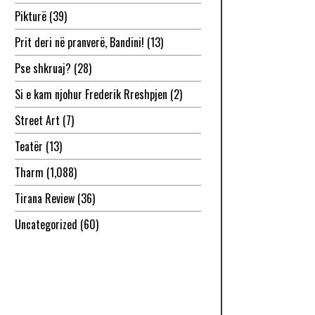
Pikturë
(39)
Prit deri në pranverë, Bandini!
(13)
Pse shkruaj?
(28)
Si e kam njohur Frederik Rreshpjen
(2)
Street Art
(7)
Teatër
(13)
Tharm
(1,088)
Tirana Review
(36)
Uncategorized
(60)