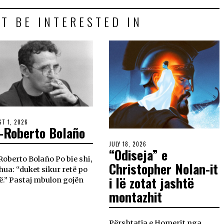
T BE INTERESTED IN
T 1, 2026
i-Roberto Bolaño
JULY 18, 2026
“Odiseja” e
Roberto Bolaño Po bie shi,
Christopher Nolan-it
thua: “duket sikur retë po
i lë zotat jashtë
ë.” Pastaj mbulon gojën
montazhit
Përshtatja e Homerit nga