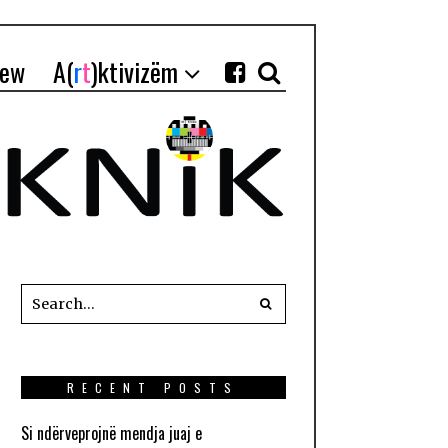
iew
A(
r
t
)ktivizëm
RECENT POSTS
Si ndërveprojnë mendja juaj e