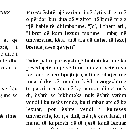
 2007
E treta
është një variant i së dytës dhe unë
e përdor kur dua që vizitori të bjerë pre e
një habie të dhimbshme. “Jo”, i them atij,
“librat që kam lexuar tashmë i mbaj në
e ai që
universitet, këta janë ata që duhet të lexoj
orë, i
brenda javës që vjen”.
ë ditë i
afte dhe
Duke patur parasysh që biblioteka ime ka
exuar të
pesëdhjetë mijë vëllime, ditëziu vetëm sa
kërkon të përshpejtojë çastin e ndarjes me
mua, duke përmendur kështu angazhime
 se kjo
të papritura. Ajo që ky person ditëzi nuk
IQ më se
di, është se biblioteka nuk është vetëm
vendi i kujtesës tënde, ku ti mban atë që ke
lexuar, por është vendi i kujtesës
në time,
universale, ku një ditë, në një çast fatal, ti
mund të kuptosh që të tjerë kanë lexuar