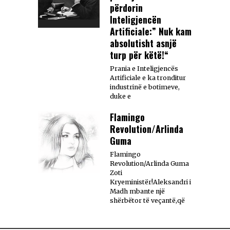
përdorin
Inteligjencën
Artificiale:” Nuk kam
absolutisht asnjë
turp për këtë!“
Prania e Inteligjencës
Artificiale e ka tronditur
industrinë e botimeve,
duke e
Flamingo
Revolution/Arlinda
Guma
Flamingo
Revolution/Arlinda Guma
Zoti
Kryeministër!Aleksandri i
Madh mbante një
shërbëtor të veçantë,që