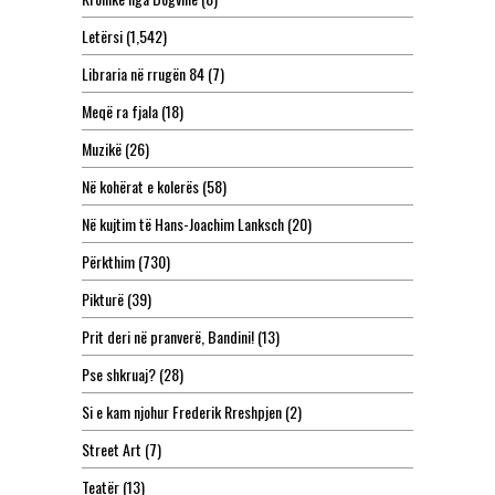
Letërsi
(1,542)
Libraria në rrugën 84
(7)
Meqë ra fjala
(18)
Muzikë
(26)
Në kohërat e kolerës
(58)
Në kujtim të Hans-Joachim Lanksch
(20)
Përkthim
(730)
Pikturë
(39)
Prit deri në pranverë, Bandini!
(13)
Pse shkruaj?
(28)
Si e kam njohur Frederik Rreshpjen
(2)
Street Art
(7)
Teatër
(13)