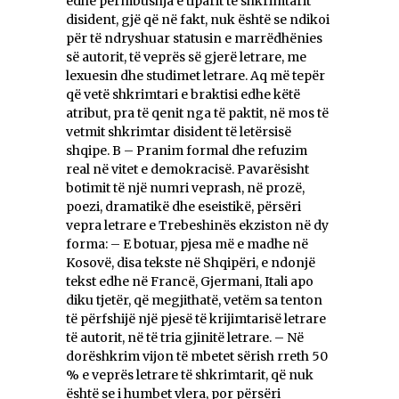
edhe përmbushja e tiparit të shkrimtarit
disident, gjë që në fakt, nuk është se ndikoi
për të ndryshuar statusin e marrëdhënies
së autorit, të veprës së gjerë letrare, me
lexuesin dhe studimet letrare. Aq më tepër
që vetë shkrimtari e braktisi edhe këtë
atribut, pra të qenit nga të paktit, në mos të
vetmit shkrimtar disident të letërsisë
shqipe. B – Pranim formal dhe refuzim
real në vitet e demokracisë. Pavarësisht
botimit të një numri veprash, në prozë,
poezi, dramatikë dhe eseistikë, përsëri
vepra letrare e Trebeshinës ekziston në dy
forma: – E botuar, pjesa më e madhe në
Kosovë, disa tekste në Shqipëri, e ndonjë
tekst edhe në Francë, Gjermani, Itali apo
diku tjetër, që megjithatë, vetëm sa tenton
të përfshijë një pjesë të krijimtarisë letrare
të autorit, në të tria gjinitë letrare. – Në
dorëshkrim vijon të mbetet sërish rreth 50
% e veprës letrare të shkrimtarit, që nuk
është se i humbet vlera, por përsëri