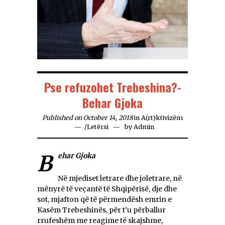
Pse refuzohet Trebeshina?-
Behar Gjoka
Published on October 14, 2018
in
A(rt)ktivizëm
/
Letërsi
by
Admin
Behar Gjoka
Në mjediset letrare dhe joletrare, në
mënyrë të veçantë të Shqipërisë, dje dhe
sot, mjafton që të përmendësh emrin e
Kasëm Trebeshinës, për t’u përballur
rrufeshëm me reagime të skajshme,