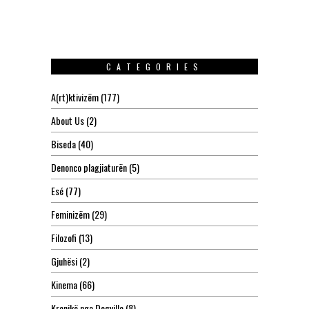
CATEGORIES
A(rt)ktivizëm
(177)
About Us
(2)
Biseda
(40)
Denonco plagjiaturën
(5)
Esé
(77)
Feminizëm
(29)
Filozofi
(13)
Gjuhësi
(2)
Kinema
(66)
Kronikë nga Dogville
(8)