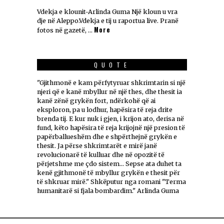
Vdekja e klounit-Arlinda Guma Një kloun u vra
dje në Aleppo.Vdekja e tij u raportua live. Pranë
More
fotos në gazetë, …
QUOTE
"Gjithmonë e kam përfytyruar shkrimtarin si një
njeri që e kanë mbyllur në një thes, dhe thesit ia
kanë zënë grykën fort, ndërkohë që ai
eksploron, pa u lodhur, hapësira të reja drite
brenda tij. E kur nuk i gjen, i krijon ato, derisa në
fund, këto hapësira të reja krijojnë një presion të
papërballueshëm dhe e shpërthejnë grykën e
thesit. Ja përse shkrimtarët e mirë janë
revolucionarë të kulluar dhe në opozitë të
përjetshme me çdo sistem... Sepse ata duhet ta
kenë gjithmonë të mbyllur grykën e thesit për
të shkruar mirë." Shkëputur nga romani "Terma
humanitarë si fjala bombardim." Arlinda Guma