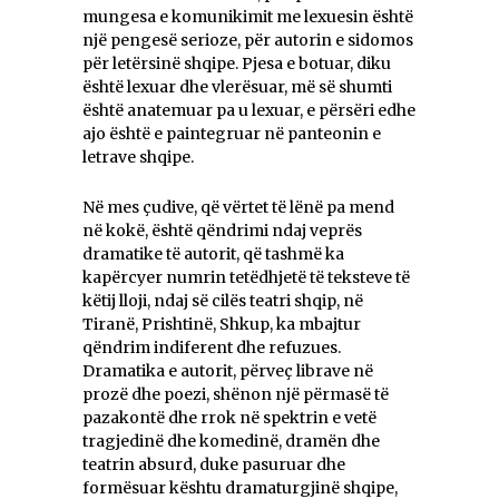
mungesa e komunikimit me lexuesin është
një pengesë serioze, për autorin e sidomos
për letërsinë shqipe. Pjesa e botuar, diku
është lexuar dhe vlerësuar, më së shumti
është anatemuar pa u lexuar, e përsëri edhe
ajo është e paintegruar në panteonin e
letrave shqipe.
Në mes çudive, që vërtet të lënë pa mend
në kokë, është qëndrimi ndaj veprës
dramatike të autorit, që tashmë ka
kapërcyer numrin tetëdhjetë të teksteve të
këtij lloji, ndaj së cilës teatri shqip, në
Tiranë, Prishtinë, Shkup, ka mbajtur
qëndrim indiferent dhe refuzues.
Dramatika e autorit, përveç librave në
prozë dhe poezi, shënon një përmasë të
pazakontë dhe rrok në spektrin e vetë
tragjedinë dhe komedinë, dramën dhe
teatrin absurd, duke pasuruar dhe
formësuar kështu dramaturgjinë shqipe,