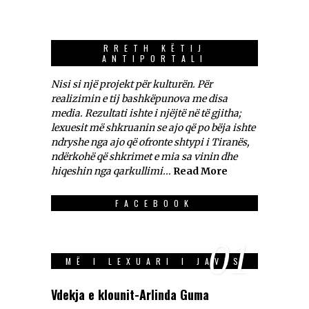
RRETH KËTIJ
ANTIPORTALI
Nisi si një projekt për kulturën. Për
realizimin e tij bashkëpunova me disa
media. Rezultati ishte i njëjtë në të gjitha;
lexuesit më shkruanin se ajo që po bëja ishte
ndryshe nga ajo që ofronte shtypi i Tiranës,
ndërkohë që shkrimet e mia sa vinin dhe
hiqeshin nga qarkullimi...
Read More
FACEBOOK
01
MË I LEXUARI I JAVES
Vdekja e klounit-Arlinda Guma