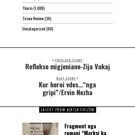
Tharm
(1,088)
Tirana Review
(36)
Uncategorized
(60)
PREVIOUS STORY
Reflekse migjeniane-Zija Vukaj
NEXT STORY
Kur heroi vdes…“nga
gripi”/Ervin Nezha
LATEST FROM A(RT)KTIVIZËM
Fragment nga
romani “Marksi ka