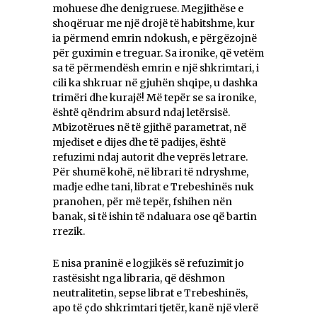
mohuese dhe denigruese. Megjithëse e
shoqëruar me një drojë të habitshme, kur
ia përmend emrin ndokush, e përgëzojnë
për guximin e treguar. Sa ironike, që vetëm
sa të përmendësh emrin e një shkrimtari, i
cili ka shkruar në gjuhën shqipe, u dashka
trimëri dhe kurajë! Më tepër se sa ironike,
është qëndrim absurd ndaj letërsisë.
Mbizotërues në të gjithë parametrat, në
mjediset e dijes dhe të padijes, është
refuzimi ndaj autorit dhe veprës letrare.
Për shumë kohë, në librari të ndryshme,
madje edhe tani, librat e Trebeshinës nuk
pranohen, për më tepër, fshihen nën
banak, si të ishin të ndaluara ose që bartin
rrezik.
E nisa praninë e logjikës së refuzimit jo
rastësisht nga libraria, që dëshmon
neutralitetin, sepse librat e Trebeshinës,
apo të çdo shkrimtari tjetër, kanë një vlerë