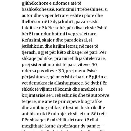
gjithëkohore e sidomos atë të
bashkëkohësisë. Refuzimi i Trebeshinës, si
autor dhe vepër letrare, është i plotë dhe
thelbësor në të dyja kohët, pavarësisht
faktit se në këtë kohë, për disa tekste është
bërë i mundur botimi i veprës letrare.
Refuzimi, skajor dhe paradoksal, si
jetëshkrim dhe krijim letrar, në mes të
tjerash, ngjet për këto shkaqe: Së pari: Për
shkaqe politike, pra mirëfilli jashtëletrare,
prej sistemit monist të para viteve ’90,
ndërsa pas viteve ’90, prej mendësisë
përjashtuese, që mjerisht e bart në gjirin e
vet demokracia allashqiptarçe. Së dyti: Për
shkak të vijimit të leximit dhe analizës së
krijimtarisë së Trebeshinës dhe të autorëve
të tjerë, me anë të principeve biografike
dhe antibiografike, të leximit historik dhe
antihistorik të ndonjë teksti letrar. Së treti:
Për shkaqe të mirëfillta letrare, të cilat
megjithatë, kanë shpërfaqur dy pamje: –