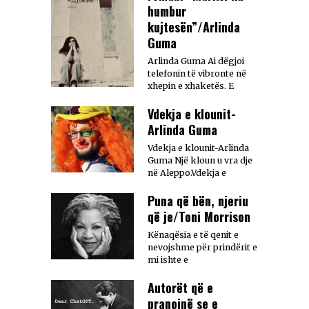
humbur
kujtesën”/Arlinda
Guma
Arlinda Guma Ai dëgjoi
telefonin të vibronte në
xhepin e xhaketës. E
Vdekja e klounit-
Arlinda Guma
Vdekja e klounit-Arlinda
Guma Një kloun u vra dje
në Aleppo.Vdekja e
Puna që bën, njeriu
që je/Toni Morrison
Kënaqësia e të qenit e
nevojshme për prindërit e
mi ishte e
Autorët që e
pranojnë se e