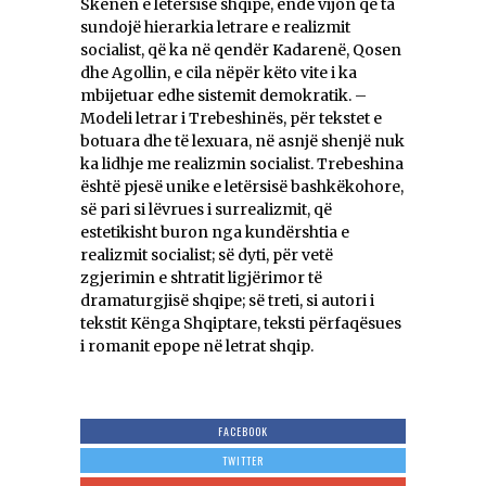
Skenën e letërsisë shqipe, ende vijon që ta
sundojë hierarkia letrare e realizmit
socialist, që ka në qendër Kadarenë, Qosen
dhe Agollin, e cila nëpër këto vite i ka
mbijetuar edhe sistemit demokratik. –
Modeli letrar i Trebeshinës, për tekstet e
botuara dhe të lexuara, në asnjë shenjë nuk
ka lidhje me realizmin socialist. Trebeshina
është pjesë unike e letërsisë bashkëkohore,
së pari si lëvrues i surrealizmit, që
estetikisht buron nga kundërshtia e
realizmit socialist; së dyti, për vetë
zgjerimin e shtratit ligjërimor të
dramaturgjisë shqipe; së treti, si autori i
tekstit Kënga Shqiptare, teksti përfaqësues
i romanit epope në letrat shqip.
FACEBOOK
TWITTER