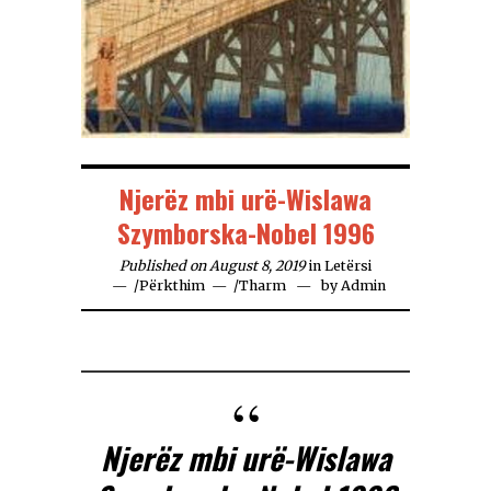
Njerëz mbi urë-Wislawa
Szymborska-Nobel 1996
Published on August 8, 2019
in
Letërsi
/
Përkthim
/
Tharm
by
Admin
Njerëz mbi urë-Wislawa