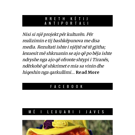
RRETH KËTIJ
ANTIPORTALI
Nisi si një projekt për kulturën. Për
realizimin e tij bashkëpunova me disa
media. Rezultati ishte i njëjtë në të gjitha;
lexuesit më shkruanin se ajo që po bëja ishte
ndryshe nga ajo që ofronte shtypi i Tiranës,
ndërkohë që shkrimet e mia sa vinin dhe
hiqeshin nga qarkullimi...
Read More
FACEBOOK
MË I LEXUARI I JAVES