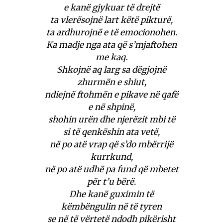
e kanë gjykuar të drejtë
ta vlerësojnë lart këtë pikturë,
ta ardhurojnë e të emocionohen.
Ka madje nga ata që s’mjaftohen
me kaq.
Shkojnë aq larg sa dëgjojnë
zhurmën e shiut,
ndiejnë ftohmën e pikave në qafë
e në shpinë,
shohin urën dhe njerëzit mbi të
si të qenkëshin ata vetë,
në po atë vrap që s’do mbërrijë
kurrkund,
në po atë udhë pa fund që mbetet
për t’u bërë.
Dhe kanë guximin të
këmbëngulin në të tyren
se në të vërtetë ndodh pikërisht