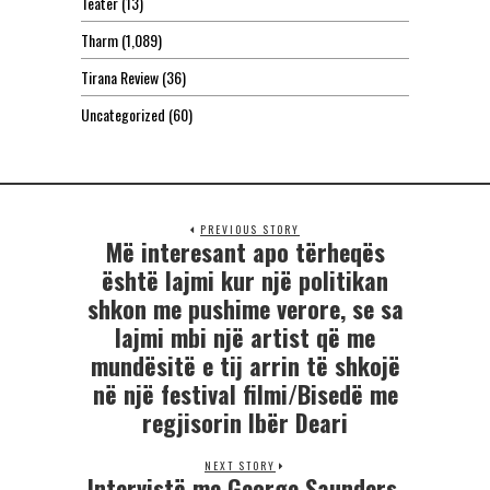
Teatër
(13)
Tharm
(1,089)
Tirana Review
(36)
Uncategorized
(60)
PREVIOUS STORY
Më interesant apo tërheqës
është lajmi kur një politikan
shkon me pushime verore, se sa
lajmi mbi një artist që me
mundësitë e tij arrin të shkojë
në një festival filmi/Bisedë me
regjisorin Ibër Deari
NEXT STORY
Intervistë me George Saunders,