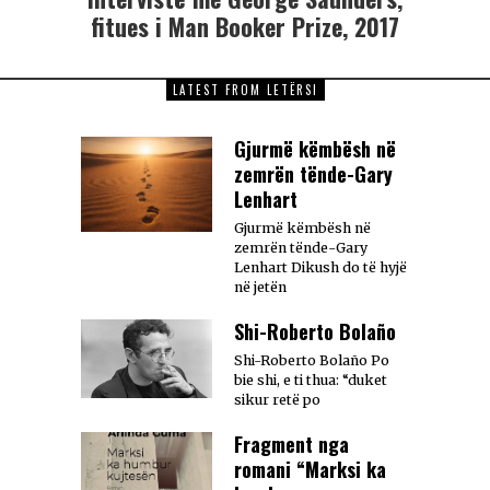
fitues i Man Booker Prize, 2017
LATEST FROM LETËRSI
Gjurmë këmbësh në
zemrën tënde-Gary
Lenhart
Gjurmë këmbësh në
zemrën tënde-Gary
Lenhart Dikush do të hyjë
në jetën
Shi-Roberto Bolaño
Shi-Roberto Bolaño Po
bie shi, e ti thua: “duket
sikur retë po
Fragment nga
romani “Marksi ka