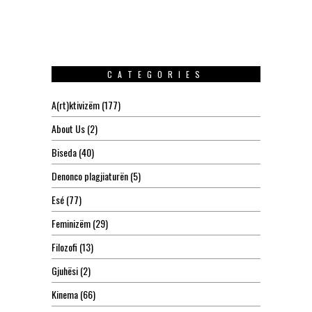
CATEGORIES
A(rt)ktivizëm
(177)
About Us
(2)
Biseda
(40)
Denonco plagjiaturën
(5)
Esé
(77)
Feminizëm
(29)
Filozofi
(13)
Gjuhësi
(2)
Kinema
(66)