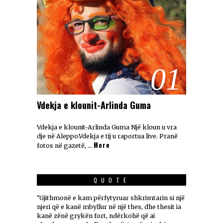
01
Vdekja e klounit-Arlinda Guma
Vdekja e klounit-Arlinda Guma Një kloun u vra
dje në Aleppo.Vdekja e tij u raportua live. Pranë
More
fotos në gazetë, …
QUOTE
"Gjithmonë e kam përfytyruar shkrimtarin si një
njeri që e kanë mbyllur në një thes, dhe thesit ia
kanë zënë grykën fort, ndërkohë që ai