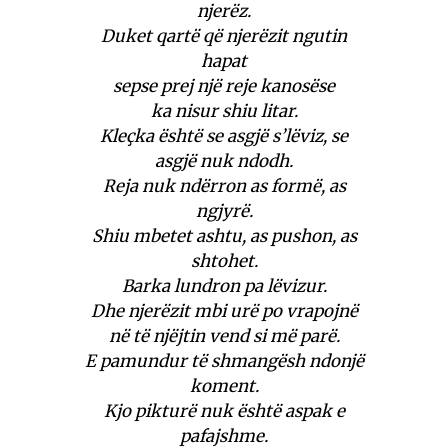
njerëz.
Duket qartë që njerëzit ngutin
hapat
sepse prej një reje kanosëse
ka nisur shiu litar.
Kleçka është se asgjë s’lëviz, se
asgjë nuk ndodh.
Reja nuk ndërron as formë, as
ngjyrë.
Shiu mbetet ashtu, as pushon, as
shtohet.
Barka lundron pa lëvizur.
Dhe njerëzit mbi urë po vrapojnë
në të njëjtin vend si më parë.
E pamundur të shmangësh ndonjë
koment.
Kjo pikturë nuk është aspak e
pafajshme.