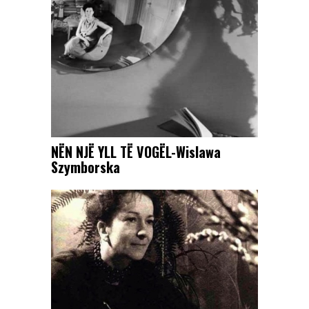
NËN NJË YLL TË VOGËL-Wislawa
Szymborska