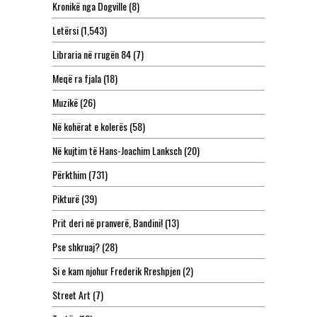
Kronikë nga Dogville
(8)
Letërsi
(1,543)
Libraria në rrugën 84
(7)
Meqë ra fjala
(18)
Muzikë
(26)
Në kohërat e kolerës
(58)
Në kujtim të Hans-Joachim Lanksch
(20)
Përkthim
(731)
Pikturë
(39)
Prit deri në pranverë, Bandini!
(13)
Pse shkruaj?
(28)
Si e kam njohur Frederik Rreshpjen
(2)
Street Art
(7)