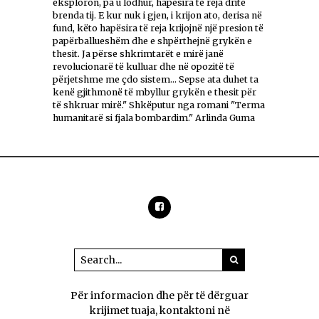
eksploron, pa u lodhur, hapësira të reja drite
brenda tij. E kur nuk i gjen, i krijon ato, derisa në
fund, këto hapësira të reja krijojnë një presion të
papërballueshëm dhe e shpërthejnë grykën e
thesit. Ja përse shkrimtarët e mirë janë
revolucionarë të kulluar dhe në opozitë të
përjetshme me çdo sistem... Sepse ata duhet ta
kenë gjithmonë të mbyllur grykën e thesit për
të shkruar mirë." Shkëputur nga romani "Terma
humanitarë si fjala bombardim." Arlinda Guma
Për informacion dhe për të dërguar
krijimet tuaja, kontaktoni në