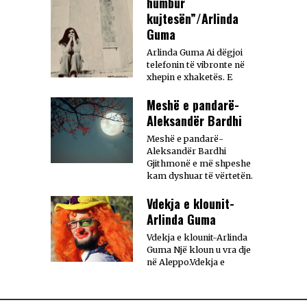
humbur
kujtesën”/Arlinda
Guma
Arlinda Guma Ai dëgjoi
telefonin të vibronte në
xhepin e xhaketës. E
Meshë e pandarë-
Aleksandër Bardhi
Meshë e pandarë-
Aleksandër Bardhi
Gjithmonë e më shpeshe
kam dyshuar të vërtetën.
Vdekja e klounit-
Arlinda Guma
Vdekja e klounit-Arlinda
Guma Një kloun u vra dje
në Aleppo.Vdekja e