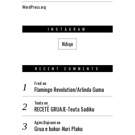
WordPress.org
INSTAGRAM
Ndiqe
RECENT COMMENTS
Fred
on
Flamingo Revolution/Arlinda Guma
Teuta
on
RECETË GRUAJE-Teuta Sadiku
Agim.Bajrami
on
Grua e bukur-Nuri Plaku