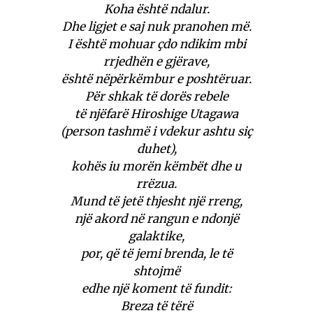
Koha është ndalur.
Dhe ligjet e saj nuk pranohen më.
I është mohuar çdo ndikim mbi
rrjedhën e gjërave,
është nëpërkëmbur e poshtëruar.
Për shkak të dorës rebele
të njëfarë Hiroshige Utagawa
(person tashmë i vdekur ashtu siç
duhet),
kohës iu morën këmbët dhe u
rrëzua.
Mund të jetë thjesht një rreng,
një akord në rangun e ndonjë
galaktike,
por, që të jemi brenda, le të
shtojmë
edhe një koment të fundit:
Breza të tërë