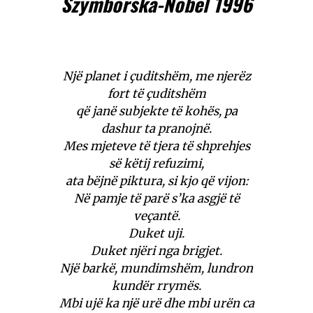
Szymborska-Nobel 1996
Një planet i çuditshëm, me njerëz
fort të çuditshëm
që janë subjekte të kohës, pa
dashur ta pranojnë.
Mes mjeteve të tjera të shprehjes
së këtij refuzimi,
ata bëjnë piktura, si kjo që vijon:
Në pamje të parë s’ka asgjë të
veçantë.
Duket uji.
Duket njëri nga brigjet.
Një barkë, mundimshëm, lundron
kundër rrymës.
Mbi ujë ka një urë dhe mbi urën ca