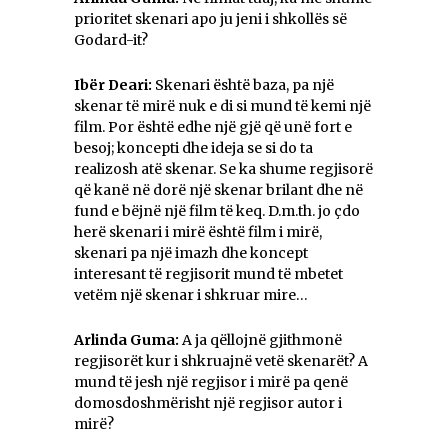
prioritet skenari apo ju jeni i shkollës së
Godard-it?
Ibër Deari:
Skenari është baza, pa një
skenar të mirë nuk e di si mund të kemi një
film. Por është edhe një gjë që unë fort e
besoj; koncepti dhe ideja se si do ta
realizosh atë skenar. Se ka shume regjisorë
që kanë në dorë një skenar brilant dhe në
fund e bëjnë një film të keq. D.m.th. jo çdo
herë skenari i mirë është film i mirë,
skenari pa një imazh dhe koncept
interesant të regjisorit mund të mbetet
vetëm një skenar i shkruar mire…
Arlinda Guma:
A ja qëllojnë gjithmonë
regjisorët kur i shkruajnë vetë skenarët? A
mund të jesh një regjisor i mirë pa qenë
domosdoshmërisht një regjisor autor i
mirë?