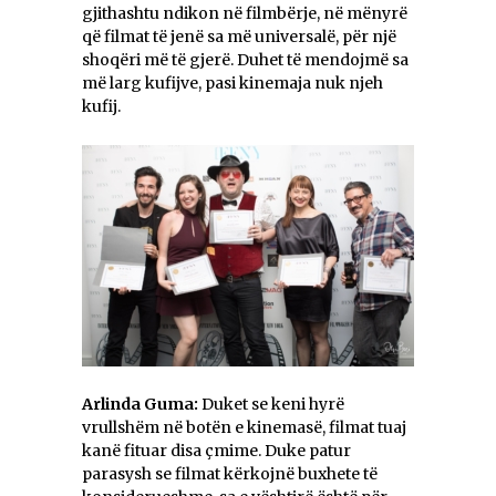
gjithashtu ndikon në filmbërje, në mënyrë
që filmat të jenë sa më universalë, për një
shoqëri më të gjerë. Duhet të mendojmë sa
më larg kufijve, pasi kinemaja nuk njeh
kufij.
Arlinda Guma:
Duket se keni hyrë
vrullshëm në botën e kinemasë, filmat tuaj
kanë fituar disa çmime. Duke patur
parasysh se filmat kërkojnë buxhete të