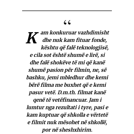
K
am konkuruar vazhdimisht
dhe nuk kam fituar fonde,
kështu që falë teknologjisë,
e cila sot është shumë e lirë, si
dhe falë shokëve të mi që kanë
shumë pasion për filmin, ne, së
bashku, jemi mbledhur dhe kemi
bërë filma me buxhet që e kemi
pasur vetë. D.m.th. filmat kanë
qenë të vetëfinancuar. Jam i
lumtur nga rezultati i tyre, pasi e
kam kuptuar që shkolla e vërtetë
e filmit nuk mësohet në shkollë,
por në sheshxhirim.