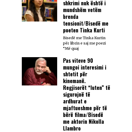
shkrimi nuk është i
mundshëm vetëm
brenda
tensionit/Bisedë me
poeten Tinka Kurti
Bisedë me Tinka Kurtin
për librin e saj me poezi
“Më quaj
Pas viteve 90
mungoi interesimi i
shtetit për
kinemanë.
Regjisorët “luten” të
sigurojnë të
ardhurat e
mjaftueshme për të
bërë filma/Bisedë
me aktorin Nikolla
Llambro