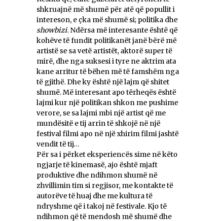
shkruajnë më shumë për atë që popullit i
intereson, e çka më shumë si; politika dhe
showbizi
. Ndërsa më interesante është që
kohëve të fundit politikanët janë bërë më
artistë se sa vetë artistët, aktorë super të
mirë, dhe nga suksesi i tyre ne aktrim ata
kane arritur të bëhen më të famshëm nga
të gjithë. Dhe ky është një lajm që shitet
shumë. Më interesant apo tërheqës është
lajmi kur një politikan shkon me pushime
verore, se sa lajmi mbi një artist që me
mundësitë e tij arrin të shkojë në një
festival filmi apo në një xhirim filmi jashtë
vendit të tij…
Për sa i përket eksperiencës sime në këto
ngjarje të kinemasë, ajo është mjaft
produktive dhe ndihmon shumë në
zhvillimin tim si regjisor, me kontakte të
autorëve të huaj dhe me kultura të
ndryshme që i takoj në festivale. Kjo të
ndihmon që të mendosh më shumë dhe