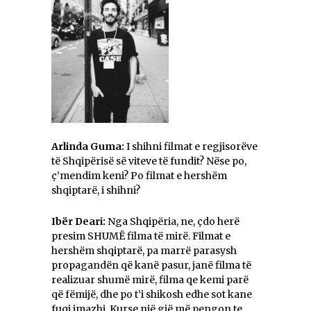
Arlinda Guma:
I shihni filmat e regjisorëve
të Shqipërisë së viteve të fundit? Nëse po,
ç’mendim keni? Po filmat e hershëm
shqiptarë, i shihni?
Ibër Deari:
Nga Shqipëria, ne, çdo herë
presim SHUMЁ filma të mirë. Filmat e
hershëm shqiptarë, pa marrë parasysh
propagandën që kanë pasur, janë filma të
realizuar shumë mirë, filma qe kemi parë
që fëmijë, dhe po t’i shikosh edhe sot kane
fuqi imazhi. Kurse një gjë më pengon te