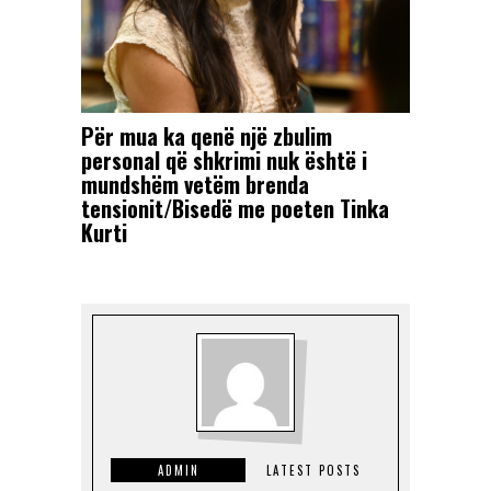
Për mua ka qenë një zbulim
personal që shkrimi nuk është i
mundshëm vetëm brenda
tensionit/Bisedë me poeten Tinka
Kurti
ADMIN
LATEST POSTS