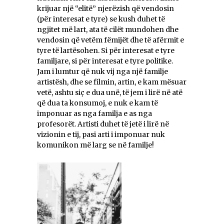
krijuar një “elitë” njerëzish që vendosin
(për interesat e tyre) se kush duhet të
ngjitet më lart, ata të cilët mundohen dhe
vendosin që vetëm fëmijët dhe të afërmit e
tyre të lartësohen. Si për interesat e tyre
familjare, si për interesat e tyre politike.
Jam i lumtur që nuk vij nga një familje
artistësh, dhe se filmin, artin, e kam mësuar
vetë, ashtu siç e dua unë, të jem i lirë në atë
që dua ta konsumoj, e nuk e kam të
imponuar as nga familja e as nga
profesorët. Artisti duhet të jetë i lirë në
vizionin e tij, pasi arti i imponuar nuk
komunikon më larg se në familje!