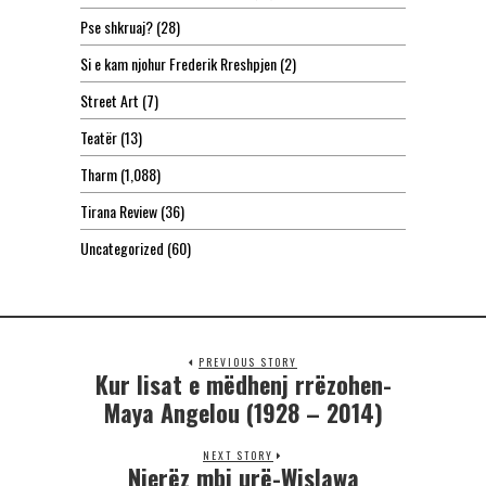
Pse shkruaj?
(28)
Si e kam njohur Frederik Rreshpjen
(2)
Street Art
(7)
Teatër
(13)
Tharm
(1,088)
Tirana Review
(36)
Uncategorized
(60)
PREVIOUS STORY
Kur lisat e mëdhenj rrëzohen-
Maya Angelou (1928 – 2014)
NEXT STORY
Njerëz mbi urë-Wislawa