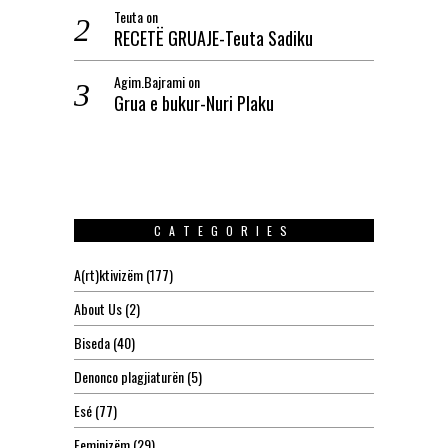
Teuta
on
RECETË GRUAJE-Teuta Sadiku
Agim.Bajrami
on
Grua e bukur-Nuri Plaku
CATEGORIES
A(rt)ktivizëm
(177)
About Us
(2)
Biseda
(40)
Denonco plagjiaturën
(5)
Esé
(77)
Feminizëm
(29)