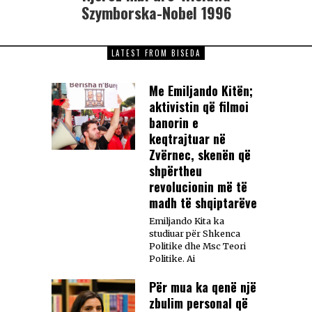
Szymborska-Nobel 1996
LATEST FROM BISEDA
Me Emiljando Kitën;
aktivistin që filmoi
banorin e
keqtrajtuar në
Zvërnec, skenën që
shpërtheu
revolucionin më të
madh të shqiptarëve
Emiljando Kita ka
studiuar për Shkenca
Politike dhe Msc Teori
Politike. Ai
Për mua ka qenë një
zbulim personal që