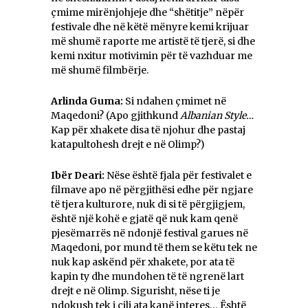
çmime mirënjohjeje dhe “shëtitje” nëpër
festivale dhe në këtë mënyre kemi krijuar
më shumë raporte me artistë të tjerë, si dhe
kemi nxitur motivimin për të vazhduar me
më shumë filmbërje.
Arlinda Guma:
Si ndahen çmimet në
Maqedoni? (Apo gjithkund
Albanian Style…
Kap për xhakete disa të njohur dhe pastaj
katapultohesh drejt e në Olimp?)
Ibër Deari:
Nëse është fjala për festivalet e
filmave apo në përgjithësi edhe për ngjare
të tjera kulturore, nuk di si të përgjigjem,
është një kohë e gjatë që nuk kam qenë
pjesëmarrës në ndonjë festival garues në
Maqedoni, por mund të them se këtu tek ne
nuk kap askënd për xhakete, por ata të
kapin ty dhe mundohen të të ngrenë lart
drejt e në Olimp. Sigurisht, nëse ti je
ndokush tek i cili ata kanë interes… Ёshtë