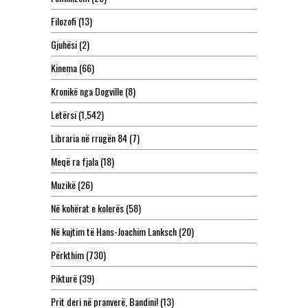
Filozofi
(13)
Gjuhësi
(2)
Kinema
(66)
Kronikë nga Dogville
(8)
Letërsi
(1,542)
Libraria në rrugën 84
(7)
Meqë ra fjala
(18)
Muzikë
(26)
Në kohërat e kolerës
(58)
Në kujtim të Hans-Joachim Lanksch
(20)
Përkthim
(730)
Pikturë
(39)
Prit deri në pranverë, Bandini!
(13)