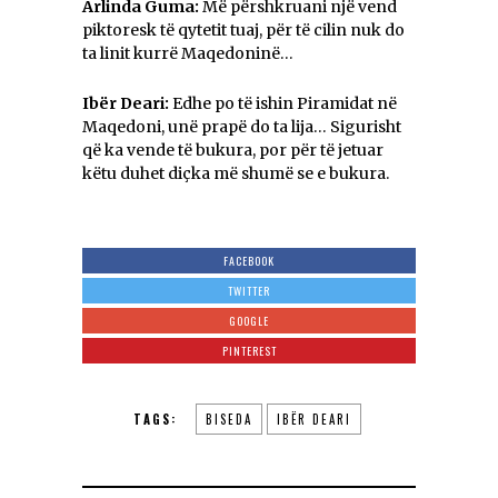
Arlinda Guma:
Më përshkruani një vend
piktoresk të qytetit tuaj, për të cilin nuk do
ta linit kurrë Maqedoninë…
Ibër Deari:
Edhe po të ishin Piramidat në
Maqedoni, unë prapë do ta lija… Sigurisht
që ka vende të bukura, por për të jetuar
këtu duhet diçka më shumë se e bukura.
FACEBOOK
TWITTER
GOOGLE
PINTEREST
TAGS:
BISEDA
IBËR DEARI