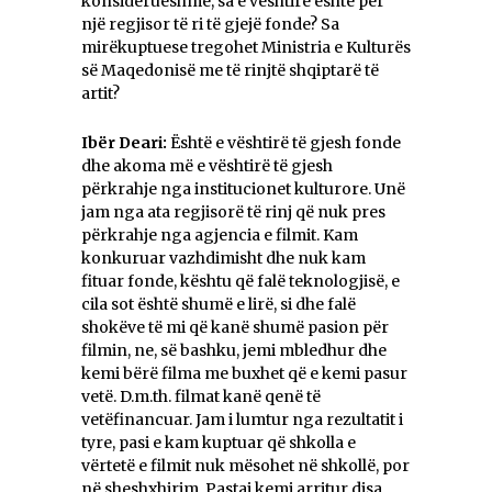
konsiderueshme, sa e vështirë është për
një regjisor të ri të gjejë fonde? Sa
mirëkuptuese tregohet Ministria e Kulturës
së Maqedonisë me të rinjtë shqiptarë të
artit?
Ibër Deari:
Është e vështirë të gjesh fonde
dhe akoma më e vështirë të gjesh
përkrahje nga institucionet kulturore. Unë
jam nga ata regjisorë të rinj që nuk pres
përkrahje nga agjencia e filmit. Kam
konkuruar vazhdimisht dhe nuk kam
fituar fonde, kështu që falë teknologjisë, e
cila sot është shumë e lirë, si dhe falë
shokëve të mi që kanë shumë pasion për
filmin, ne, së bashku, jemi mbledhur dhe
kemi bërë filma me buxhet që e kemi pasur
vetë. D.m.th. filmat kanë qenë të
vetëfinancuar. Jam i lumtur nga rezultatit i
tyre, pasi e kam kuptuar që shkolla e
vërtetë e filmit nuk mësohet në shkollë, por
në sheshxhirim. Pastaj kemi arritur disa