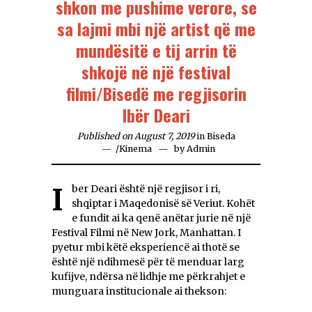
shkon me pushime verore, se
sa lajmi mbi një artist që me
mundësitë e tij arrin të
shkojë në një festival
filmi/Bisedë me regjisorin
Ibër Deari
Published on August 7, 2019
in
Biseda
/
Kinema
by
Admin
Iber Deari është një regjisor i ri,
shqiptar i Maqedonisë së Veriut. Kohët
e fundit ai ka qenë anëtar jurie në një
Festival Filmi në New Jork, Manhattan. I
pyetur mbi këtë eksperiencë ai thotë se
është një ndihmesë për të menduar larg
kufijve, ndërsa në lidhje me përkrahjet e
munguara institucionale ai thekson: