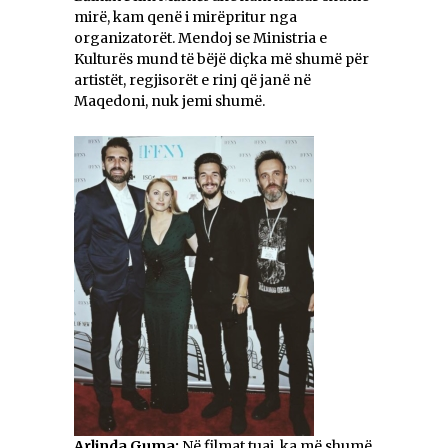
mirë, kam qenë i mirëpritur nga
organizatorët. Mendoj se Ministria e
Kulturës mund të bëjë diçka më shumë për
artistët, regjisorët e rinj që janë në
Maqedoni, nuk jemi shumë.
Arlinda Guma:
Në filmat tuaj, ka më shumë