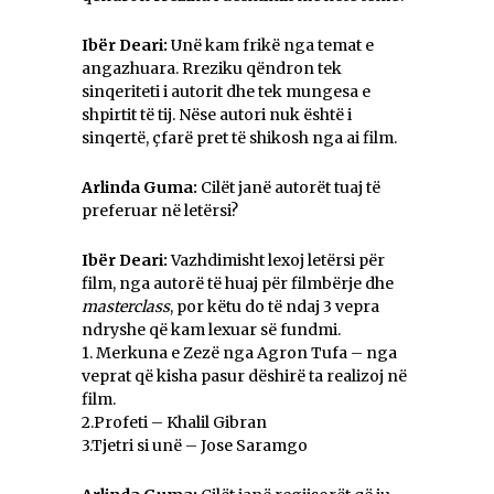
Ibër Deari:
Unë kam frikë nga temat e
angazhuara. Rreziku qëndron tek
sinqeriteti i autorit dhe tek mungesa e
shpirtit të tij. Nëse autori nuk është i
sinqertë, çfarë pret të shikosh nga ai film.
Arlinda Guma:
Cilët janë autorët tuaj të
preferuar në letërsi?
Ibër Deari:
Vazhdimisht lexoj letërsi për
film, nga autorë të huaj për filmbërje dhe
masterclass
, por këtu do të ndaj 3 vepra
ndryshe që kam lexuar së fundmi.
1. Merkuna e Zezë nga Agron Tufa – nga
veprat që kisha pasur dëshirë ta realizoj në
film.
2.Profeti – Khalil Gibran
3.Tjetri si unë – Jose Saramgo