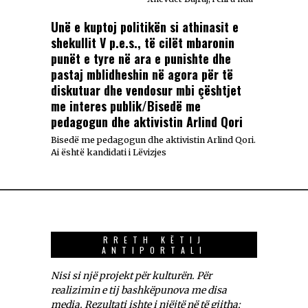
Unë e kuptoj politikën si athinasit e
shekullit V p.e.s., të cilët mbaronin
punët e tyre në ara e punishte dhe
pastaj mblidheshin në agora për të
diskutuar dhe vendosur mbi çështjet
me interes publik/Bisedë me
pedagogun dhe aktivistin Arlind Qori
Bisedë me pedagogun dhe aktivistin Arlind Qori.
Ai është kandidati i Lëvizjes
RRETH KËTIJ
ANTIPORTALI
Nisi si një projekt për kulturën. Për
realizimin e tij bashkëpunova me disa
media. Rezultati ishte i njëjtë në të gjitha;