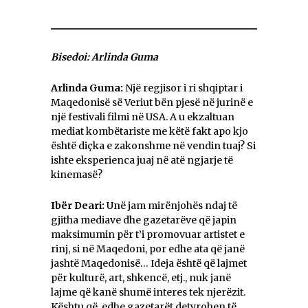
Bisedoi: Arlinda Guma
Arlinda Guma:
Një regjisor i ri shqiptar i
Maqedonisë së Veriut bën pjesë në jurinë e
një festivali filmi në USA. A u ekzaltuan
mediat kombëtariste me këtë fakt apo kjo
është diçka e zakonshme në vendin tuaj? Si
ishte eksperienca juaj në atë ngjarje të
kinemasë?
Ibër Deari:
Unë jam mirënjohës ndaj të
gjitha mediave dhe gazetarëve që japin
maksimumin për t’i promovuar artistet e
rinj, si në Maqedoni, por edhe ata që janë
jashtë Maqedonisë… Ideja është që lajmet
për kulturë, art, shkencë, etj., nuk janë
lajme që kanë shumë interes tek njerëzit.
Kështu që, edhe gazetarët detyrohen të