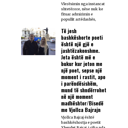
Vlerësimin nga instancat
shtetërore, nëse nuk ke
fituar admirimin e
popullit artëdashës,
Të jesh
bashkëshorte poeti
është një gjë e
jashtëzakonshme.
Jeta është më e
bukur kur jeton me
një poet, sepse një
moment i rastit, apo
i parëndësishëm,
mund të shndërrohet
në një moment
madhështor/Bisedë
me Vjollca Bajrajn
Vjollca Bajraj është
bashkëshortja e poetit
Xhevdet Bajraj, i cili u nda