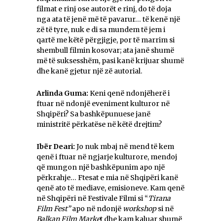
filmat e rinj ose autorët e rinj, do të doja
nga ata të jenë më të pavarur… të kenë një
zë të tyre, nuk e di sa mundem të jem i
qartë me këtë përgjigje, por të marrim si
shembull filmin kosovar; ata janë shumë
më të suksesshëm, pasi kanë krijuar shumë
dhe kanë gjetur një zë autorial.
Arlinda Guma:
Keni qenë ndonjëherë i
ftuar në ndonjë eveniment kulturor në
Shqipëri? Sa bashkëpunuese janë
ministritë përkatëse në këtë drejtim?
Ibër Deari:
Jo nuk mbaj në mend të kem
qenë i ftuar në ngjarje kulturore, mendoj
që mungon një bashkëpunim apo një
përkrahje… Ftesat e mia në Shqipëri kanë
qenë ato të mediave, emisioneve. Kam qenë
në Shqipëri në Festivale Filmi si “
Tirana
Film Fest”
apo në ndonjë
workshop
si në
Balkan Film Marke
t dhe kam kaluar shumë