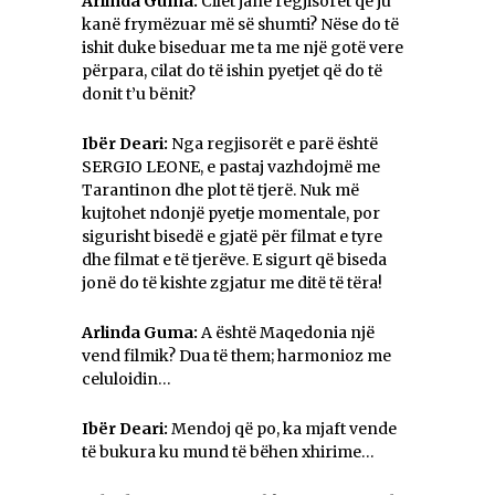
Arlinda Guma:
Cilët janë regjisorët që ju
kanë frymëzuar më së shumti? Nëse do të
ishit duke biseduar me ta me një gotë vere
përpara, cilat do të ishin pyetjet që do të
donit t’u bënit?
Ibër Deari:
Nga regjisorët e parë është
SERGIO LEONE, e pastaj vazhdojmë me
Tarantinon dhe plot të tjerë. Nuk më
kujtohet ndonjë pyetje momentale, por
sigurisht bisedë e gjatë për filmat e tyre
dhe filmat e të tjerëve. E sigurt që biseda
jonë do të kishte zgjatur me ditë të tëra!
Arlinda Guma:
A është Maqedonia një
vend filmik? Dua të them; harmonioz me
celuloidin…
Ibër Deari:
Mendoj që po, ka mjaft vende
të bukura ku mund të bëhen xhirime…