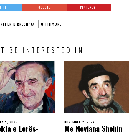
TTER
GOOGLE
PINTEREST
FREDERIK RRESHPJA
GJITHMONË
T BE INTERESTED IN
RY 5, 2025
NOVEMBER 2, 2024
kja e Lorës-
Me Neviana Shehin