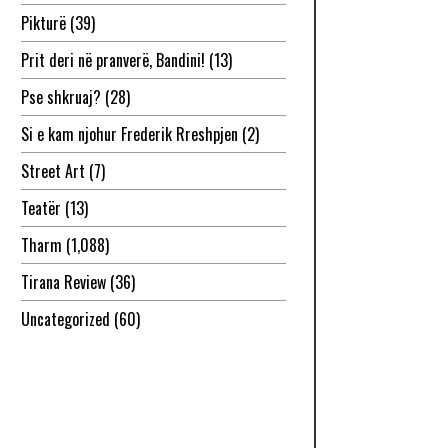
Pikturë
(39)
Prit deri në pranverë, Bandini!
(13)
Pse shkruaj?
(28)
Si e kam njohur Frederik Rreshpjen
(2)
Street Art
(7)
Teatër
(13)
Tharm
(1,088)
Tirana Review
(36)
Uncategorized
(60)