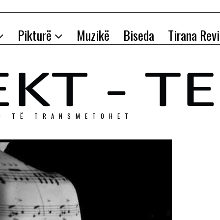
Pikturë
Muzikë
Biseda
Tirana Rev
O TЁ TRANSMETOHET