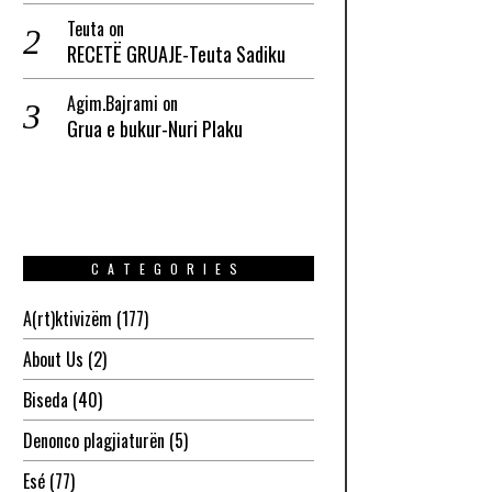
Teuta
on
RECETË GRUAJE-Teuta Sadiku
Agim.Bajrami
on
Grua e bukur-Nuri Plaku
CATEGORIES
A(rt)ktivizëm
(177)
About Us
(2)
Biseda
(40)
Denonco plagjiaturën
(5)
Esé
(77)