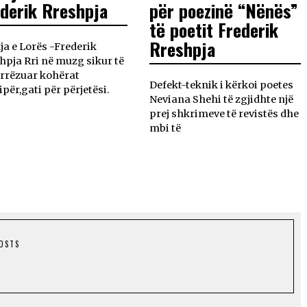
derik Rreshpja
për poezinë “Nënës”
të poetit Frederik
Rreshpja
ja e Lorës -Frederik
hpja Rri në muzg sikur të
 rrëzuar kohërat
Defekt-teknik i kërkoi poetes
ipër,gati për përjetësi.
Neviana Shehi të zgjidhte një
prej shkrimeve të revistës dhe
mbi të
POSTS