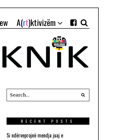
iew
A(
r
t
)ktivizëm
RECENT POSTS
Si ndërveprojnë mendja juaj e