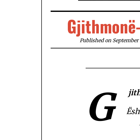
Gjithmonë-
Published on September 
G
ji
Ësh