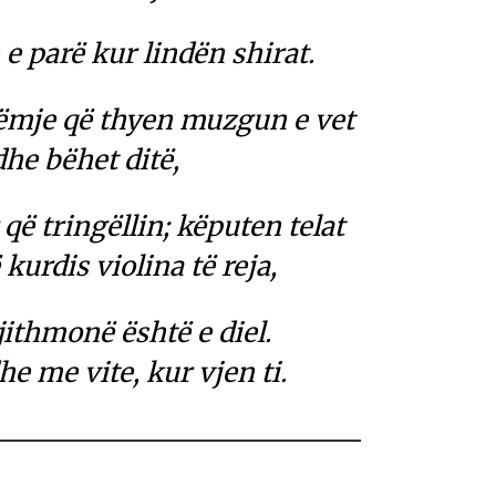
 e parë kur lindën shirat.
ëmje që thyen muzgun e vet
dhe bëhet ditë,
 që tringëllin; këputen telat
kurdis violina të reja,
jithmonë është e diel.
e me vite, kur vjen ti.