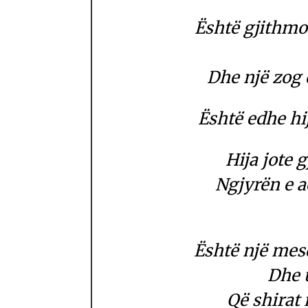
Është gjithmon
Dhe një zog q
Është edhe hij
Hija jote 
Ngjyrën e a
Është një mes
Dhe 
Që shirat 