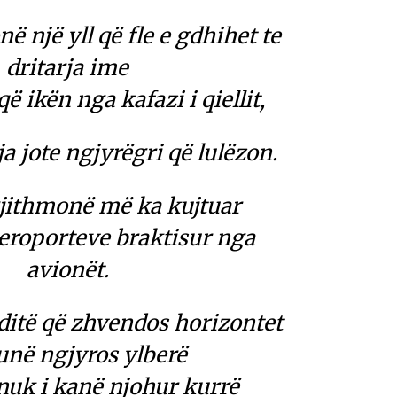
ë një yll që fle e gdhihet te
dritarja ime
ë ikën nga kafazi i qiellit,
a jote ngjyrëgri që lulëzon.
gjithmonë më ka kujtuar
eroporteve braktisur nga
avionët.
ditë që zhvendos horizontet
unë ngjyros ylberë
nuk i kanë njohur kurrë