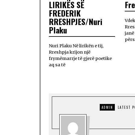
LIRIKËS SË
Fre
FREDERIK
RRESHPJES/Nuri
Vdek
Plaku
Rres
janë
përs
Nuri Plaku Në lirikën e tij,
Rreshpja krijon një
frymëmarrje të gjerë poetike
aq sa të
ADMIN
LATEST 