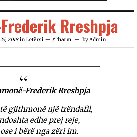
Frederik Rreshpja
25, 2018
in
Letërsi
/
Tharm
by
Admin
thmonë-Frederik Rreshpja
të gjithmonë një trëndafil,
ndoshta edhe prej reje,
ose i bërë nga zëri im.