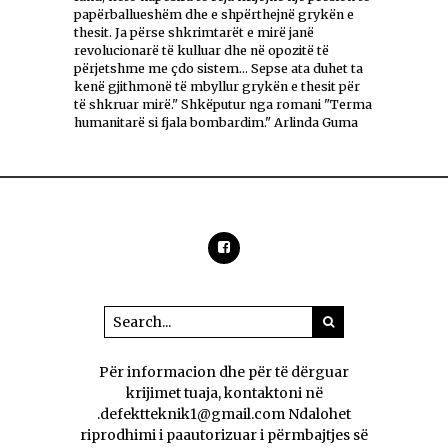
papërballueshëm dhe e shpërthejnë grykën e
thesit. Ja përse shkrimtarët e mirë janë
revolucionarë të kulluar dhe në opozitë të
përjetshme me çdo sistem... Sepse ata duhet ta
kenë gjithmonë të mbyllur grykën e thesit për
të shkruar mirë." Shkëputur nga romani "Terma
humanitarë si fjala bombardim." Arlinda Guma
Për informacion dhe për të dërguar
krijimet tuaja, kontaktoni në
.defektteknik1@gmail.com Ndalohet
riprodhimi i paautorizuar i përmbajtjes së