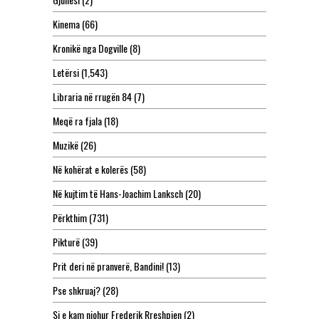
Kinema
(66)
Kronikë nga Dogville
(8)
Letërsi
(1,543)
Libraria në rrugën 84
(7)
Meqë ra fjala
(18)
Muzikë
(26)
Në kohërat e kolerës
(58)
Në kujtim të Hans-Joachim Lanksch
(20)
Përkthim
(731)
Pikturë
(39)
Prit deri në pranverë, Bandini!
(13)
Pse shkruaj?
(28)
Si e kam njohur Frederik Rreshpjen
(2)