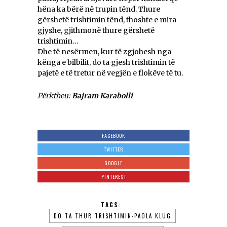
hëna ka bërë në trupin tënd. Thure
gërshetë trishtimin tënd, thoshte e mira
gjyshe, gjithmonë thure gërshetë
trishtimin…
Dhe të nesërmen, kur të zgjohesh nga
kënga e bilbilit, do ta gjesh trishtimin të
pajetë e të tretur në vegjën e flokëve të tu.
Përktheu:
Bajram Karabolli
FACEBOOK
TWITTER
GOOGLE
PINTEREST
TAGS:
DO TA THUR TRISHTIMIN-PAOLA KLUG