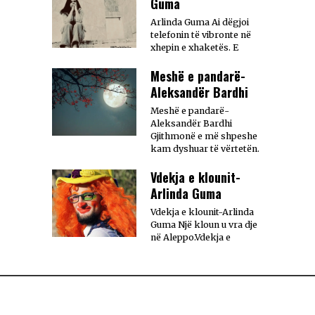
Guma
Arlinda Guma Ai dëgjoi
telefonin të vibronte në
xhepin e xhaketës. E
Meshë e pandarë-
Aleksandër Bardhi
Meshë e pandarë-
Aleksandër Bardhi
Gjithmonë e më shpeshe
kam dyshuar të vërtetën.
Vdekja e klounit-
Arlinda Guma
Vdekja e klounit-Arlinda
Guma Një kloun u vra dje
në Aleppo.Vdekja e