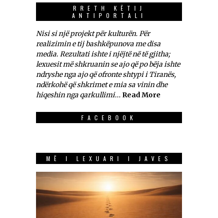
RRETH KËTIJ
ANTIPORTALI
Nisi si një projekt për kulturën. Për
realizimin e tij bashkëpunova me disa
media. Rezultati ishte i njëjtë në të gjitha;
lexuesit më shkruanin se ajo që po bëja ishte
ndryshe nga ajo që ofronte shtypi i Tiranës,
ndërkohë që shkrimet e mia sa vinin dhe
hiqeshin nga qarkullimi...
Read More
FACEBOOK
MË I LEXUARI I JAVES