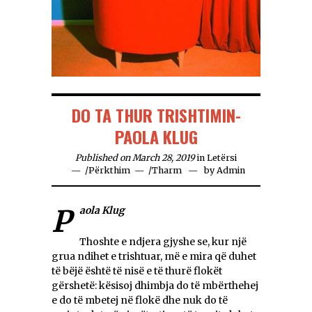
DO TA THUR TRISHTIMIN-
PAOLA KLUG
Published on March 28, 2019
in
Letërsi
/
Përkthim
/
Tharm
by
Admin
Paola Klug
Thoshte e ndjera gjyshe se, kur një
grua ndihet e trishtuar, më e mira që duhet
të bëjë është të nisë e të thurë flokët
gërshetë: kësisoj dhimbja do të mbërthehej
e do të mbetej në flokë dhe nuk do të