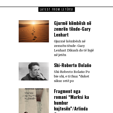
LATEST FROM LETËRSI
Gjurmë këmbësh në
zemrën tënde-Gary
Lenhart
Gjurmë këmbësh në
zemrën tënde-Gary
Lenhart Dikush do të hyjë
në jetën
Shi-Roberto Bolaño
Shi-Roberto Bolaño Po
bie shi, e ti thua: “duket
sikur retë po
Fragment nga
romani “Marksi ka
humbur
kujtesën”/Arlinda