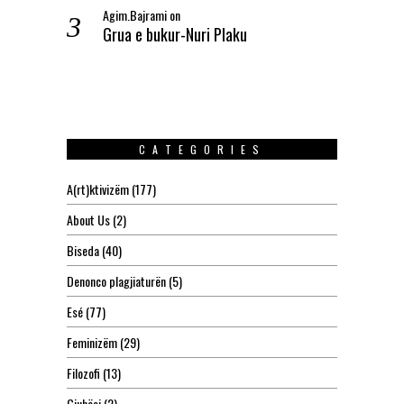
Agim.Bajrami
on
Grua e bukur-Nuri Plaku
CATEGORIES
A(rt)ktivizëm
(177)
About Us
(2)
Biseda
(40)
Denonco plagjiaturën
(5)
Esé
(77)
Feminizëm
(29)
Filozofi
(13)
Gjuhësi
(2)