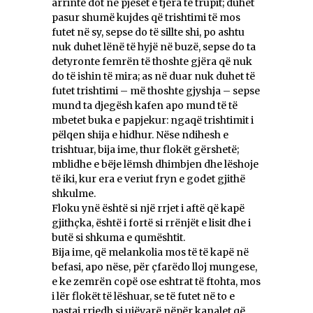
arrinte dot në pjesët e tjera të trupit; duhet
pasur shumë kujdes që trishtimi të mos
futet në sy, sepse do të sillte shi, po ashtu
nuk duhet lënë të hyjë në buzë, sepse do ta
detyronte femrën të thoshte gjëra që nuk
do të ishin të mira; as në duar nuk duhet të
futet trishtimi – më thoshte gjyshja – sepse
mund ta djegësh kafen apo mund të të
mbetet buka e papjekur: ngaqë trishtimit i
pëlqen shija e hidhur. Nëse ndihesh e
trishtuar, bija ime, thur flokët gërshetë;
mblidhe e bëje lëmsh dhimbjen dhe lëshoje
të iki, kur era e veriut fryn e godet gjithë
shkulme.
Floku ynë është si një rrjet i aftë që kapë
gjithçka, është i fortë si rrënjët e lisit dhe i
butë si shkuma e qumështit.
Bija ime, që melankolia mos të të kapë në
befasi, apo nëse, për çfarëdo lloj mungese,
e ke zemrën copë ose eshtrat të ftohta, mos
i lër flokët të lëshuar, se të futet në to e
pastaj rrjedh si ujëvarë nëpër kanalet që