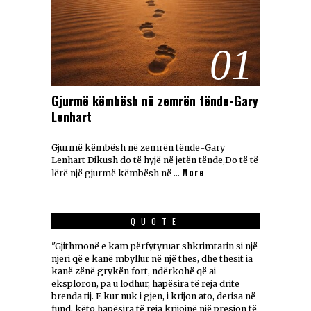
01
Gjurmë këmbësh në zemrën tënde-Gary
Lenhart
Gjurmë këmbësh në zemrën tënde-Gary
Lenhart Dikush do të hyjë në jetën tënde,Do të të
More
lërë një gjurmë këmbësh në …
QUOTE
"Gjithmonë e kam përfytyruar shkrimtarin si një
njeri që e kanë mbyllur në një thes, dhe thesit ia
kanë zënë grykën fort, ndërkohë që ai
eksploron, pa u lodhur, hapësira të reja drite
brenda tij. E kur nuk i gjen, i krijon ato, derisa në
fund, këto hapësira të reja krijojnë një presion të