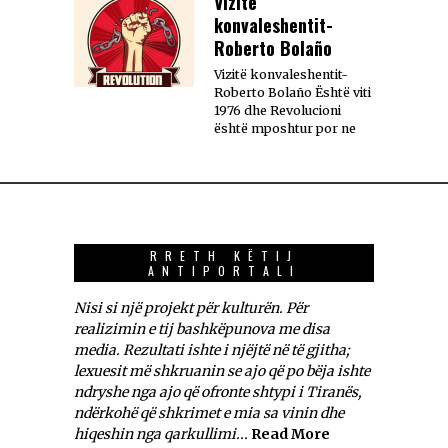
Vizitë
konvaleshentit-
Roberto Bolaño
Vizitë konvaleshentit-
Roberto Bolaño Është viti
1976 dhe Revolucioni
është mposhtur por ne
RRETH KËTIJ
ANTIPORTALI
Nisi si një projekt për kulturën. Për
realizimin e tij bashkëpunova me disa
media. Rezultati ishte i njëjtë në të gjitha;
lexuesit më shkruanin se ajo që po bëja ishte
ndryshe nga ajo që ofronte shtypi i Tiranës,
ndërkohë që shkrimet e mia sa vinin dhe
hiqeshin nga qarkullimi...
Read More