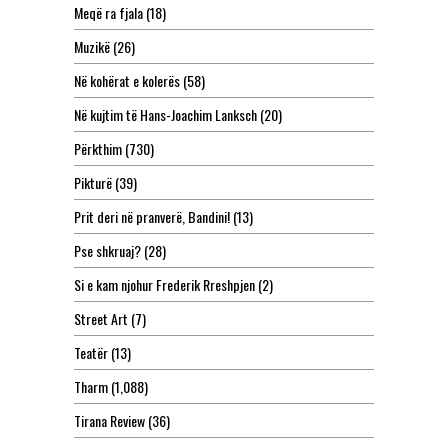
Meqë ra fjala
(18)
Muzikë
(26)
Në kohërat e kolerës
(58)
Në kujtim të Hans-Joachim Lanksch
(20)
Përkthim
(730)
Pikturë
(39)
Prit deri në pranverë, Bandini!
(13)
Pse shkruaj?
(28)
Si e kam njohur Frederik Rreshpjen
(2)
Street Art
(7)
Teatër
(13)
Tharm
(1,088)
Tirana Review
(36)