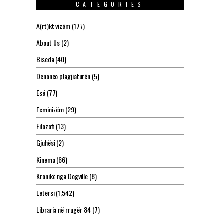
CATEGORIES
A(rt)ktivizëm
(177)
About Us
(2)
Biseda
(40)
Denonco plagjiaturën
(5)
Esé
(77)
Feminizëm
(29)
Filozofi
(13)
Gjuhësi
(2)
Kinema
(66)
Kronikë nga Dogville
(8)
Letërsi
(1,542)
Libraria në rrugën 84
(7)