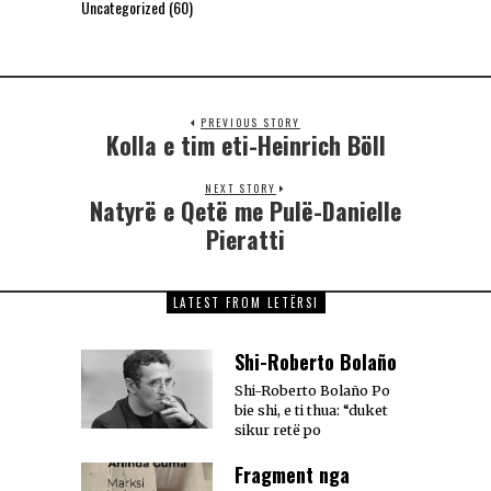
Uncategorized
(60)
PREVIOUS STORY
Kolla e tim eti-Heinrich Böll
NEXT STORY
Natyrë e Qetë me Pulë-Danielle
Pieratti
LATEST FROM LETËRSI
Shi-Roberto Bolaño
Shi-Roberto Bolaño Po
bie shi, e ti thua: “duket
sikur retë po
Fragment nga