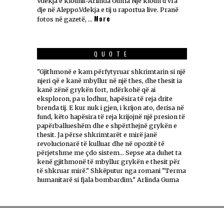
Vdekja e klounit-Arlinda Guma Një kloun u vra
dje në Aleppo.Vdekja e tij u raportua live. Pranë
More
fotos në gazetë, …
QUOTE
"Gjithmonë e kam përfytyruar shkrimtarin si një
njeri që e kanë mbyllur në një thes, dhe thesit ia
kanë zënë grykën fort, ndërkohë që ai
eksploron, pa u lodhur, hapësira të reja drite
brenda tij. E kur nuk i gjen, i krijon ato, derisa në
fund, këto hapësira të reja krijojnë një presion të
papërballueshëm dhe e shpërthejnë grykën e
thesit. Ja përse shkrimtarët e mirë janë
revolucionarë të kulluar dhe në opozitë të
përjetshme me çdo sistem... Sepse ata duhet ta
kenë gjithmonë të mbyllur grykën e thesit për
të shkruar mirë." Shkëputur nga romani "Terma
humanitarë si fjala bombardim." Arlinda Guma