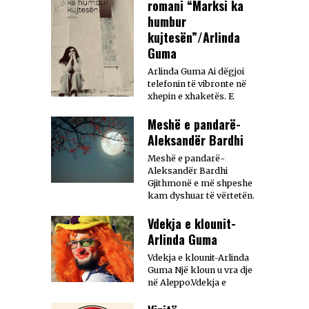
romani “Marksi ka
humbur
kujtesën”/Arlinda
Guma
Arlinda Guma Ai dëgjoi
telefonin të vibronte në
xhepin e xhaketës. E
Meshë e pandarë-
Aleksandër Bardhi
Meshë e pandarë-
Aleksandër Bardhi
Gjithmonë e më shpeshe
kam dyshuar të vërtetën.
Vdekja e klounit-
Arlinda Guma
Vdekja e klounit-Arlinda
Guma Një kloun u vra dje
në Aleppo.Vdekja e