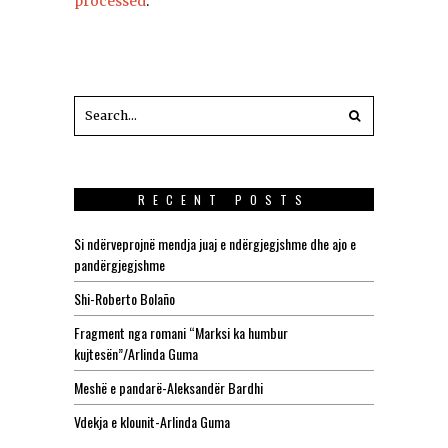
processed
.
RECENT POSTS
Si ndërveprojnë mendja juaj e ndërgjegjshme dhe ajo e
pandërgjegjshme
Shi-Roberto Bolaño
Fragment nga romani “Marksi ka humbur
kujtesën”/Arlinda Guma
Meshë e pandarë-Aleksandër Bardhi
Vdekja e klounit-Arlinda Guma