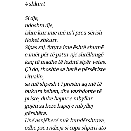
4 shkurt
Si dje,
ndoshta dje,
ishte kur ime më m’i preu sërish
flokët shkurt.
Sipas saj, fytyra ime është shumë
e imët për të patur një shtëllungë
kaq të madhe të leshtë sipër vetes.
Ç’i do, thoshte sa herë e përsëriste
ritualin,
sa më shpesh t’i presim aq më të
bukura bëhen, dhe vazhdonte të
priste, duke hapur e mbyllur
gojën sa herë hapej e mbyllej
gërshëra.
Unë asnjëherë nuk kundërshtova,
edhe pse i ndieja si copa shpirti ato