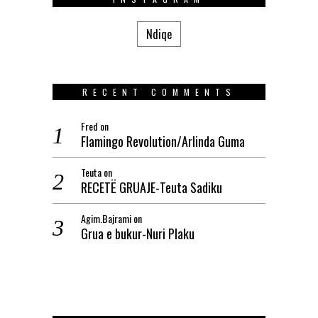
Ndiqe
RECENT COMMENTS
Fred
on
Flamingo Revolution/Arlinda Guma
Teuta
on
RECETË GRUAJE-Teuta Sadiku
Agim.Bajrami
on
Grua e bukur-Nuri Plaku