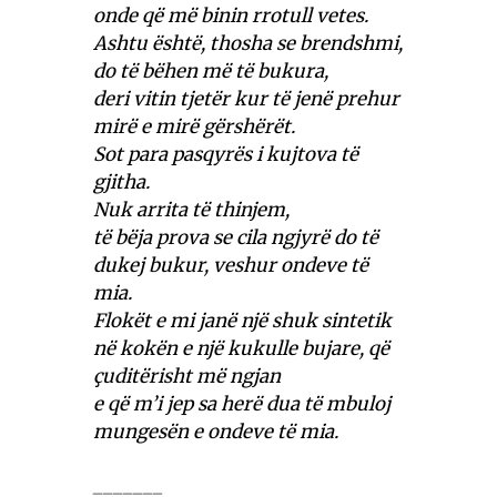
onde që më binin rrotull vetes.
Ashtu është, thosha se brendshmi,
do të bëhen më të bukura,
deri vitin tjetër kur të jenë prehur
mirë e mirë gërshërët.
Sot para pasqyrës i kujtova të
gjitha.
Nuk arrita të thinjem,
të bëja prova se cila ngjyrë do të
dukej bukur, veshur ondeve të
mia.
Flokët e mi janë një shuk sintetik
në kokën e një kukulle bujare, që
çuditërisht më ngjan
e që m’i jep sa herë dua të mbuloj
mungesën e ondeve të mia.
_______