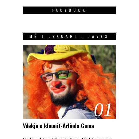
FACEBOOK
MË I LEXUARI I JAVES
01
Vdekja e klounit-Arlinda Guma