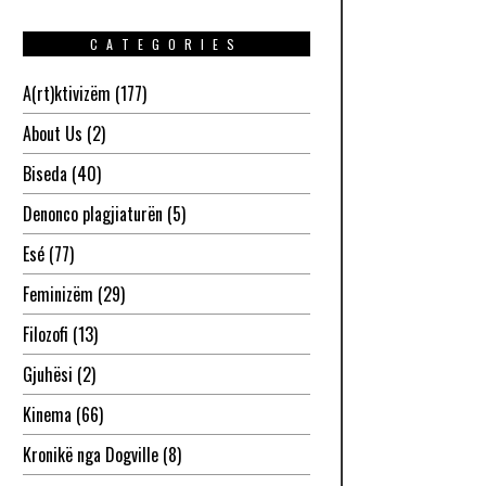
CATEGORIES
A(rt)ktivizëm
(177)
About Us
(2)
Biseda
(40)
Denonco plagjiaturën
(5)
Esé
(77)
Feminizëm
(29)
Filozofi
(13)
Gjuhësi
(2)
Kinema
(66)
Kronikë nga Dogville
(8)