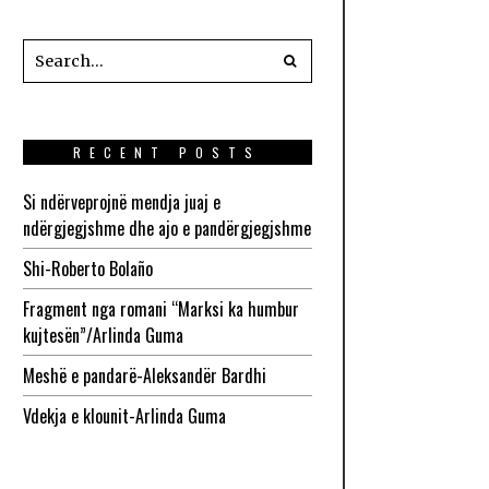
RECENT POSTS
Si ndërveprojnë mendja juaj e
ndërgjegjshme dhe ajo e pandërgjegjshme
Shi-Roberto Bolaño
Fragment nga romani “Marksi ka humbur
kujtesën”/Arlinda Guma
Meshë e pandarë-Aleksandër Bardhi
Vdekja e klounit-Arlinda Guma