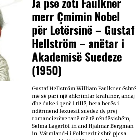
Ja pse zoti Faulkner
merr Çmimin Nobel
për Letërsinë – Gustaf
Hellström – anëtar i
Akademisë Suedeze
(1950)
Gustaf Hellström William Faulkner është
më së pari një shkrimtar krahinor, andaj
dhe duke i qenë i tillë, hera herës i
ndërmend lexuesit suedez dy prej
romancierëve tanë më të rëndësishëm,
Selma Lagerlöf-in and Hjalmar Bergman-
in. Värmland-i i Folknerit është pjesa