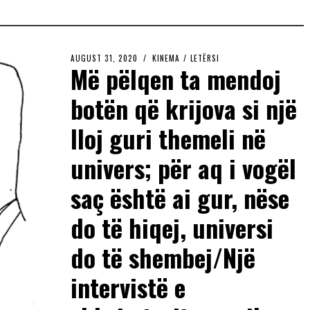
AUGUST 31, 2020
KINEMA
/
LETËRSI
Më pëlqen ta mendoj
botën që krijova si një
lloj guri themeli në
univers; për aq i vogël
saç është ai gur, nëse
do të hiqej, universi
do të shembej/Një
intervistë e