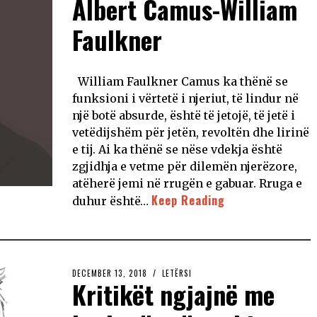
Albert Camus-William
Faulkner
William Faulkner Camus ka thënë se
funksioni i vërtetë i njeriut, të lindur në
një botë absurde, është të jetojë, të jetë i
vetëdijshëm për jetën, revoltën dhe lirinë
e tij. Ai ka thënë se nëse vdekja është
zgjidhja e vetme për dilemën njerëzore,
atëherë jemi në rrugën e gabuar. Rruga e
Keep Reading
duhur është…
DECEMBER 13, 2018
LETËRSI
Kritikët ngjajnë me