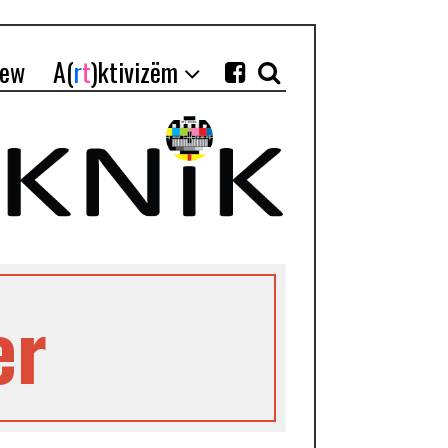
iew
A(
r
t
)ktivizëm
er