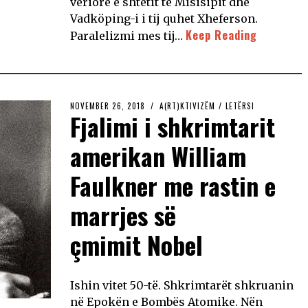
veriore e shtetit të Misisipit dhe
Vadköping-i i tij quhet Xheferson.
Keep Reading
Paralelizmi mes tij…
NOVEMBER 26, 2018
A(RT)KTIVIZËM
/
LETËRSI
Fjalimi i shkrimtarit
amerikan William
Faulkner me rastin e
marrjes së
çmimit Nobel
Ishin vitet 50-të. Shkrimtarët shkruanin
në Epokën e Bombës Atomike. Nën