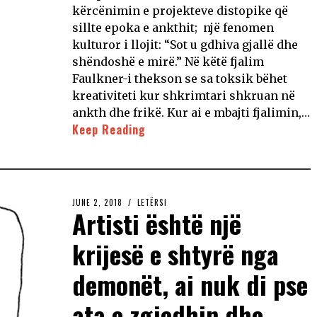
kërcënimin e projekteve distopike që
sillte epoka e ankthit; një fenomen
kulturor i llojit: “Sot u gdhiva gjallë dhe
shëndoshë e mirë.” Në këtë fjalim
Faulkner-i thekson se sa toksik bëhet
kreativiteti kur shkrimtari shkruan në
ankth dhe frikë. Kur ai e mbajti fjalimin,…
Keep Reading
JUNE 2, 2018
LETËRSI
Artisti është një
krijesë e shtyrë nga
demonët, ai nuk di pse
ata e zgjedhin dhe