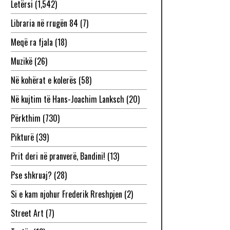
Letërsi
(1,542)
Libraria në rrugën 84
(7)
Meqë ra fjala
(18)
Muzikë
(26)
Në kohërat e kolerës
(58)
Në kujtim të Hans-Joachim Lanksch
(20)
Përkthim
(730)
Pikturë
(39)
Prit deri në pranverë, Bandini!
(13)
Pse shkruaj?
(28)
Si e kam njohur Frederik Rreshpjen
(2)
Street Art
(7)