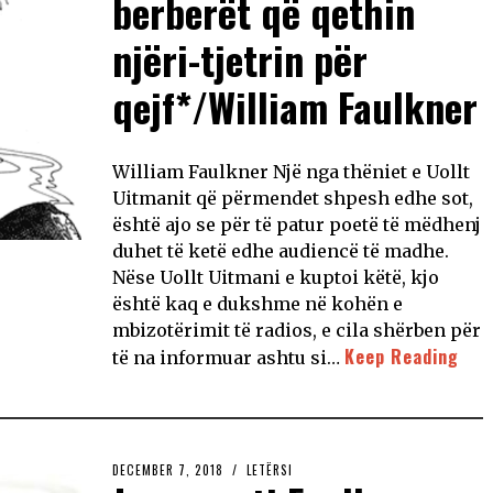
berberët që qethin
njëri-tjetrin për
qejf*/William Faulkner
William Faulkner Një nga thëniet e Uollt
Uitmanit që përmendet shpesh edhe sot,
është ajo se për të patur poetë të mëdhenj
duhet të ketë edhe audiencë të madhe.
Nëse Uollt Uitmani e kuptoi këtë, kjo
është kaq e dukshme në kohën e
mbizotërimit të radios, e cila shërben për
Keep Reading
të na informuar ashtu si…
DECEMBER 7, 2018
LETËRSI