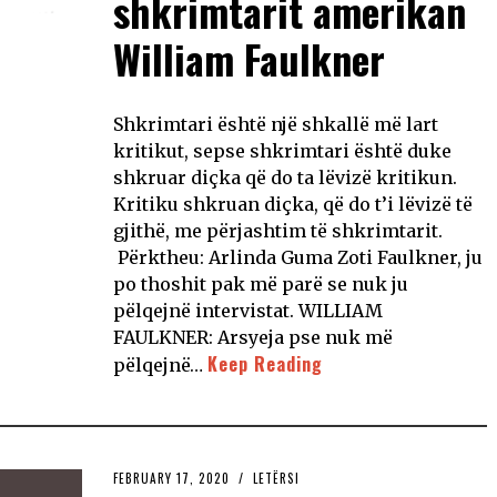
shkrimtarit amerikan
William Faulkner
Shkrimtari është një shkallë më lart
kritikut, sepse shkrimtari është duke
shkruar diçka që do ta lëvizë kritikun.
Kritiku shkruan diçka, që do t’i lëvizë të
gjithë, me përjashtim të shkrimtarit.
Përktheu: Arlinda Guma Zoti Faulkner, ju
po thoshit pak më parë se nuk ju
pëlqejnë intervistat. WILLIAM
FAULKNER: Arsyeja pse nuk më
Keep Reading
pëlqejnë…
FEBRUARY 17, 2020
LETËRSI