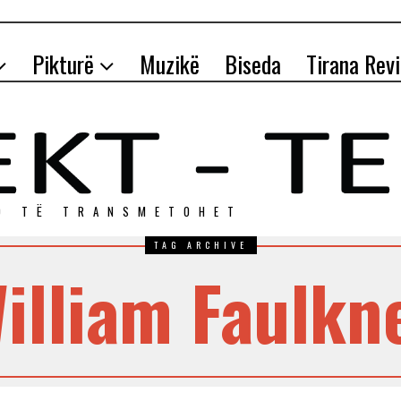
Pikturë
Muzikë
Biseda
Tirana Rev
O TЁ TRANSMETOHET
TAG ARCHIVE
illiam Faulkn