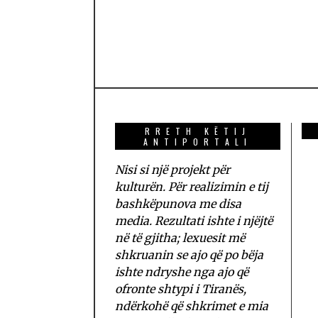
RRETH KËTIJ
ANTIPORTALI
Nisi si një projekt për
kulturën. Për realizimin e tij
bashkëpunova me disa
media. Rezultati ishte i njëjtë
në të gjitha; lexuesit më
shkruanin se ajo që po bëja
ishte ndryshe nga ajo që
ofronte shtypi i Tiranës,
ndërkohë që shkrimet e mia