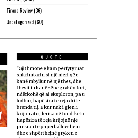
Tirana Review
(36)
Uncategorized
(60)
QUOTE
"Gjithmonë e kam përfytyruar
shkrimtarin si një njeri që e
kanë mbyllur në një thes, dhe
thesit ia kanë zënë grykën fort,
ndërkohë që ai eksploron, pa u
lodhur, hapësira të reja drite
brenda tij. E kur nuk i gjen, i
1
krijon ato, derisa në fund, këto
hapësira të reja krijojnë një
presion të papërballueshëm
dhe e shpërthejnë grykën e