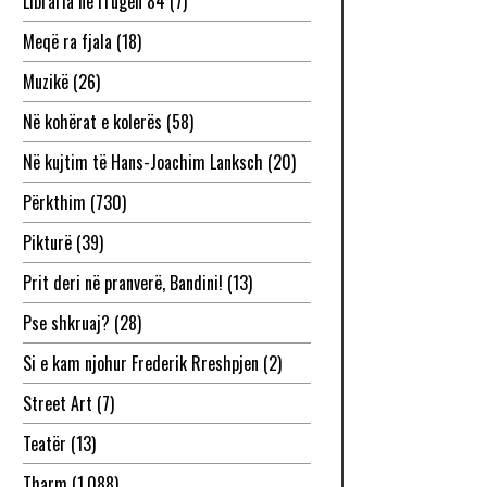
Libraria në rrugën 84
(7)
Meqë ra fjala
(18)
Muzikë
(26)
Në kohërat e kolerës
(58)
Në kujtim të Hans-Joachim Lanksch
(20)
Përkthim
(730)
Pikturë
(39)
Prit deri në pranverë, Bandini!
(13)
Pse shkruaj?
(28)
Si e kam njohur Frederik Rreshpjen
(2)
Street Art
(7)
Teatër
(13)
Tharm
(1,088)