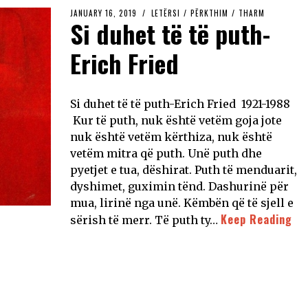
JANUARY 16, 2019
LETËRSI
/
PËRKTHIM
/
THARM
Si duhet të të puth-
Erich Fried
Si duhet të të puth-Erich Fried 1921-1988
Kur të puth, nuk është vetëm goja jote
nuk është vetëm kërthiza, nuk është
vetëm mitra që puth. Unë puth dhe
pyetjet e tua, dëshirat. Puth të menduarit,
dyshimet, guximin tënd. Dashurinë për
mua, lirinë nga unë. Këmbën që të sjell e
Keep Reading
sërish të merr. Të puth ty…