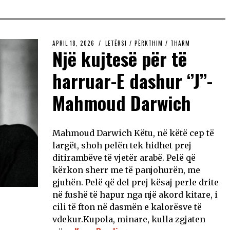
APRIL 18, 2026
LETËRSI
/
PËRKTHIM
/
THARM
Një kujtesë për të
harruar-E dashur ‘’J’’-
Mahmoud Darwich
Mahmoud Darwich Këtu, në këtë cep të
largët, shoh pelën tek hidhet prej
ditirambëve të vjetër arabë. Pelë që
kërkon sherr me të panjohurën, me
gjuhën. Pelë që del prej kësaj perle drite
në fushë të hapur nga një akord kitare, i
cili të fton në dasmën e kalorësve të
vdekur.Kupola, minare, kulla zgjaten