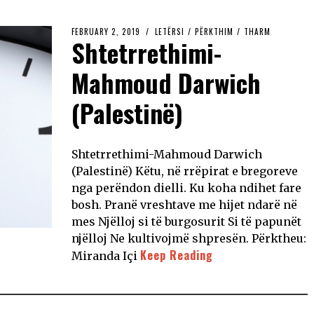
FEBRUARY 2, 2019
LETËRSI
/
PËRKTHIM
/
THARM
Shtetrrethimi-
Mahmoud Darwich
(Palestinë)
Shtetrrethimi-Mahmoud Darwich
(Palestinë) Këtu, në rrëpirat e bregoreve
nga perëndon dielli. Ku koha ndihet fare
bosh. Pranë vreshtave me hijet ndarë në
mes Njëlloj si të burgosurit Si të papunët
njëlloj Ne kultivojmë shpresën. Përktheu:
Keep Reading
Miranda Içi