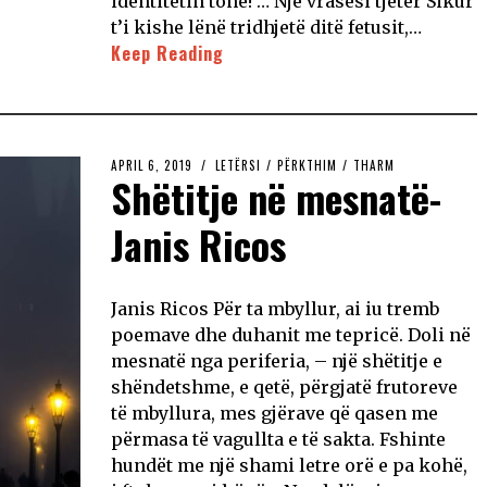
identitetin tonë! … Një vrasësi tjetër Sikur
t’i kishe lënë tridhjetë ditë fetusit,…
Keep Reading
APRIL 6, 2019
LETËRSI
/
PËRKTHIM
/
THARM
Shëtitje në mesnatë-
Janis Ricos
Janis Ricos Për ta mbyllur, ai iu tremb
poemave dhe duhanit me tepricë. Doli në
mesnatë nga periferia, – një shëtitje e
shëndetshme, e qetë, përgjatë frutoreve
të mbyllura, mes gjërave që qasen me
përmasa të vagullta e të sakta. Fshinte
hundët me një shami letre orë e pa kohë,