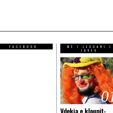
FACEBOOK
MË I LEXUARI I
JAVES
0
Vdekja e klounit-