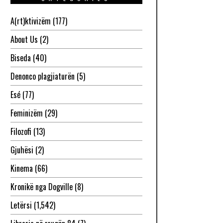
A(rt)ktivizëm
(177)
About Us
(2)
Biseda
(40)
Denonco plagjiaturën
(5)
Esé
(77)
Feminizëm
(29)
Filozofi
(13)
Gjuhësi
(2)
Kinema
(66)
Kronikë nga Dogville
(8)
Letërsi
(1,542)