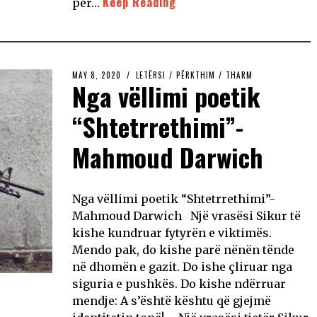
Keep Reading
për…
MAY 8, 2020
LETËRSI
/
PËRKTHIM
/
THARM
Nga vëllimi poetik
“Shtetrrethimi”-
Mahmoud Darwich
Nga vëllimi poetik “Shtetrrethimi”-
Mahmoud Darwich Një vrasësi Sikur të
kishe kundruar fytyrën e viktimës.
Mendo pak, do kishe parë nënën tënde
në dhomën e gazit. Do ishe çliruar nga
siguria e pushkës. Do kishe ndërruar
mendje: A s’është kështu që gjejmë