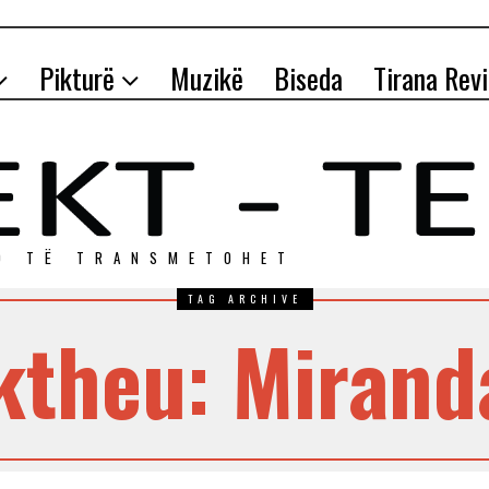
Pikturë
Muzikë
Biseda
Tirana Rev
O TЁ TRANSMETOHET
TAG ARCHIVE
ktheu: Miranda