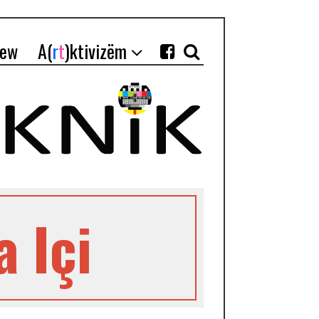
iew
A(
r
t
)ktivizëm
 Içi