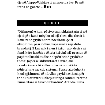
dje në Aleppo.Vdekja e tij u raportua live. Pranë
More
fotos në gazetë, …
QUOTE
"Gjithmonë e kam përfytyruar shkrimtarin si një
njeri që e kanë mbyllur në një thes, dhe thesit ia
kanë zënë grykën fort, ndërkohë që ai
eksploron, pa u lodhur, hapësira të reja drite
brenda tij. E kur nuk i gjen, i krijon ato, derisa në
fund, këto hapësira të reja krijojnë një presion të
papërballueshëm dhe e shpërthejnë grykën e
thesit. Ja përse shkrimtarët e mirë janë
revolucionarë të kulluar dhe në opozitë të
përjetshme me çdo sistem... Sepse ata duhet ta
kenë gjithmonë të mbyllur grykën e thesit për
të shkruar mirë." Shkëputur nga romani "Terma
humanitarë si fjala bombardim." Arlinda Guma