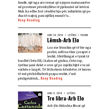
fundit, një nga ato temat që u jepen maturantëve
në provimet përmbyllëse të pjekurisë në letërsi.
Nuk ka edhe fort rëndësi kjo për subjektin që po
dua të trajtoj, pasi njëlloj mund t’u…
Keep Reading
JUNE 14, 2018
LETËRSI
/
THARM
Lëmsh-Arb Elo
Loz me lëmshin që të bie nga
prehri, ndërsa thur çorapet e
leshit, Shtëllungat e tymit të
bardhë i bën fill, i kalon në gishta, i bën top,
Qethur janë delet e reve që po mjelin bijtë e tu në
vathën e largët, Të fërkohem këmbëve, të lutem
të më përkëdhelesh prapa veshit, t’më
Keep Reading
pëshpëritësh…
JUNE 9, 2018
LETËRSI
Tre libra-Arb Elo
Arb Elo Ndoshta librat që