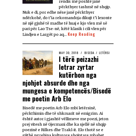
rendis më poshtë janë
përkthyer tashmë në shqip.
Nuk e di, por edhe nëse janë përkthyer
ndërkohë, do t’ia rekomandoja dikujt t’i lexonte
në një gjuhë të madhe të huaj e kjo vlen më së
pari për Lao Tse-në, këtë klasik i cili vlen për
Keep Reading
Lindjen e Largët po aq…
MAY 30, 2018
BISEDA
/
LETËRSI
I tërë peizazhi
letrar zyrtar
kutërbon nga
njohjet absurde dhe nga
mungesa e kompetencës/Bisedë
me poetin Arb Elo
Bisedë me poetin Arb Elo mbi letërsinë,
përkthimin dhe të shkruarit në emigrim. Ai
është autor i gjashtë vëllimeve me poezi, jeton
prej vitesh në Gjermani dhe ka sjellë në shqip
poezinë e Rilkes dhe Trakl-it. Elo thotë se e
gjithë ngrehina kulturore shqiptare mbahet