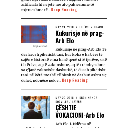
artificialisht në jetë me ato pak serume të
Keep Reading
mjerueshme të…
MAY 24, 2018
LETËRSI
/
THARM
Kukurisje në prag-
Arb Elo
Kukurisje në prag-Arb Elo Të
dëshirosh pikërisht tani, kur koha e ka bërë të
sajën e historitë e tua kanë qenë si të tjerëve, si të
të tërëve, aq të zakonshme, aq të rrëmbyeshme
sa ç’janë zakonisht dashuritë, të duash pikërisht
tani, në këtë moshë, të biesh në dashuri ashtu siç
Keep Reading
duhet, ndonëse nuk e…
MAY 20, 2018
KRONIKË NGA
DOGVILLE
/
LETËRSI
ÇËSHTJE
VOKACIONI-Arb Elo
Arb Elo 1. Ndërsa në