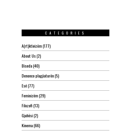
CATEGORIES
A(rt)ktivizëm
(177)
About Us
(2)
Biseda
(40)
Denonco plagjiaturën
(5)
Esé
(77)
Feminizëm
(29)
Filozofi
(13)
Gjuhësi
(2)
Kinema
(66)