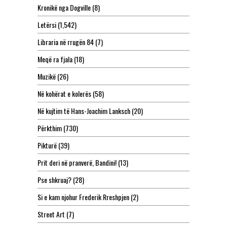
Kronikë nga Dogville
(8)
Letërsi
(1,542)
Libraria në rrugën 84
(7)
Meqë ra fjala
(18)
Muzikë
(26)
Në kohërat e kolerës
(58)
Në kujtim të Hans-Joachim Lanksch
(20)
Përkthim
(730)
Pikturë
(39)
Prit deri në pranverë, Bandini!
(13)
Pse shkruaj?
(28)
Si e kam njohur Frederik Rreshpjen
(2)
Street Art
(7)