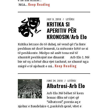
e ne me krime…
Keep Reading
NGA…
JULY 9, 2018
LETËRSI
KRITIKA SI
APERITIV PËR
KRONOSIN/Arb Elo
Kritika letrare do të duhej, në vend që t’ia linte
peshkun në dorë lexuesit, ta mësonte këtë se si
të peshkonte. Mirëpo në anët tona më të
shumtët peshkojnë me dinamit Arb Elo 1. Më
bie në sy, u bënë disa vjet tashmë, se shumë nga
Keep Reading
miqtë e të njohurit e mi…
JUNE 24, 2018
LETËRSI
Albatrosi-Arb Elo
Arb Elo Më bëhet të kem
lexuar diku në rrjet që
“Albatrosi”, poezia aq e
njohur e Baudelaire-t, paskësh qenë, vitet e