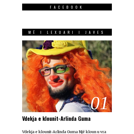
FACEBOOK
MË I LEXUARI I JAVES
01
Vdekja e klounit-Arlinda Guma
Vdekja e klounit-Arlinda Guma Një kloun u vra