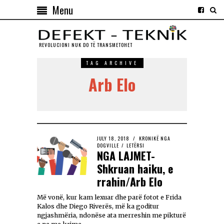
Menu
REVOLUCIONI NUK DO TЁ TRANSMETOHET
TAG ARCHIVE
Arb Elo
JULY 18, 2018
KRONIKË NGA
DOGVILLE
/
LETËRSI
NGA LAJMET-
Shkruan haiku, e
rrahin/Arb Elo
Më vonë, kur kam lexuar dhe parë fotot e Frida
Kalos dhe Diego Riverës, më ka goditur
ngjashmëria, ndonëse ata merreshin me pikturë