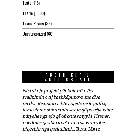
Teatër
(13)
Tharm
(1,088)
Tirana Review
(36)
Uncategorized
(60)
RRETH KËTIJ
ANTIPORTALI
Nisi si një projekt për kulturën. Për
realizimin e tij bashkëpunova me disa
media. Rezultati ishte i njëjtë në të gjitha;
lexuesit më shkruanin se ajo që po bëja ishte
ndryshe nga ajo që ofronte shtypi i Tiranës,
ndërkohë që shkrimet e mia sa vinin dhe
hiqeshin nga qarkullimi...
Read More