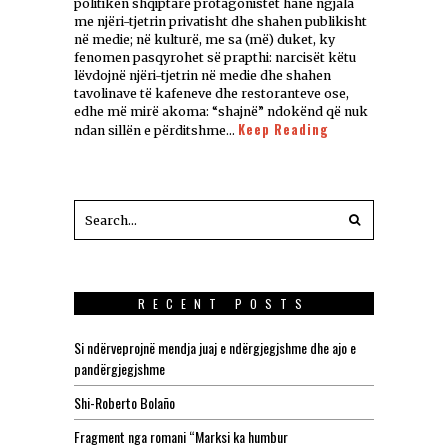
politikën shqiptare protagonistët hanë ngjala
me njëri-tjetrin privatisht dhe shahen publikisht
në medie; në kulturë, me sa (më) duket, ky
fenomen pasqyrohet së prapthi: narcisët këtu
lëvdojnë njëri-tjetrin në medie dhe shahen
tavolinave të kafeneve dhe restoranteve ose,
edhe më mirë akoma: “shajnë” ndokënd që nuk
Keep Reading
ndan sillën e përditshme…
RECENT POSTS
Si ndërveprojnë mendja juaj e ndërgjegjshme dhe ajo e
pandërgjegjshme
Shi-Roberto Bolaño
Fragment nga romani “Marksi ka humbur