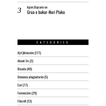
Agim.Bajrami
on
Grua e bukur-Nuri Plaku
CATEGORIES
A(rt)ktivizëm
(177)
About Us
(2)
Biseda
(40)
Denonco plagjiaturën
(5)
Esé
(77)
Feminizëm
(29)
Filozofi
(13)