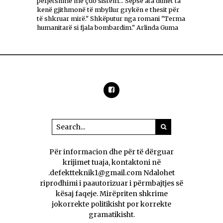
përjetshme me çdo sistem... Sepse ata duhet ta
kenë gjithmonë të mbyllur grykën e thesit për
të shkruar mirë." Shkëputur nga romani "Terma
humanitarë si fjala bombardim." Arlinda Guma
Për informacion dhe për të dërguar
krijimet tuaja, kontaktoni në
.defektteknik1@gmail.com Ndalohet
riprodhimi i paautorizuar i përmbajtjes së
kësaj faqeje. Mirëpriten shkrime
jokorrekte politikisht por korrekte
gramatikisht.