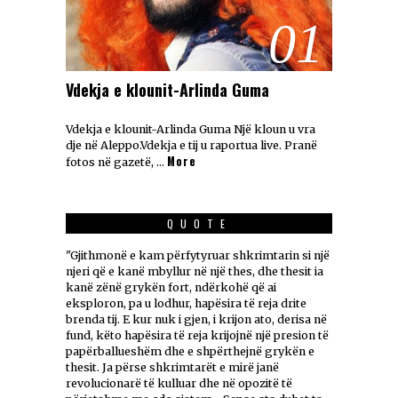
01
Vdekja e klounit-Arlinda Guma
Vdekja e klounit-Arlinda Guma Një kloun u vra
dje në Aleppo.Vdekja e tij u raportua live. Pranë
More
fotos në gazetë, …
QUOTE
"Gjithmonë e kam përfytyruar shkrimtarin si një
njeri që e kanë mbyllur në një thes, dhe thesit ia
kanë zënë grykën fort, ndërkohë që ai
eksploron, pa u lodhur, hapësira të reja drite
brenda tij. E kur nuk i gjen, i krijon ato, derisa në
fund, këto hapësira të reja krijojnë një presion të
papërballueshëm dhe e shpërthejnë grykën e
thesit. Ja përse shkrimtarët e mirë janë
revolucionarë të kulluar dhe në opozitë të