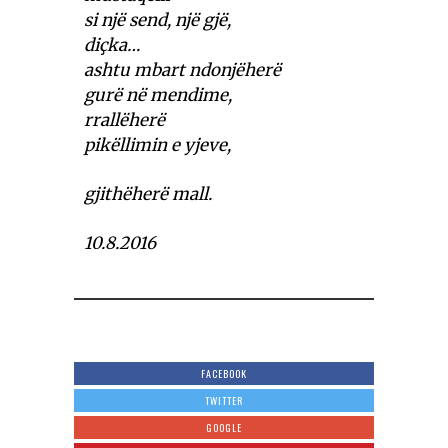
si një send, një gjë,
diçka…
ashtu mbart ndonjëherë
gurë në mendime,
rrallëherë
pikëllimin e yjeve,
gjithëherë mall.
10.8.2016
FACEBOOK
TWITTER
GOOGLE