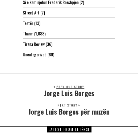
Si e kam njohur Frederik Rreshpjen
(2)
Street Art
(7)
Teatër
(13)
Tharm
(1,088)
Tirana Review
(36)
Uncategorized
(60)
PREVIOUS STORY
Jorge Luis Borges
NEXT STORY
Jorge Luis Borges për muzën
LATEST FROM LETËRSI