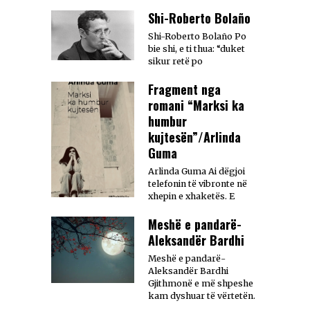
Shi-Roberto Bolaño
Shi-Roberto Bolaño Po
bie shi, e ti thua: “duket
sikur retë po
Fragment nga
romani “Marksi ka
humbur
kujtesën”/Arlinda
Guma
Arlinda Guma Ai dëgjoi
telefonin të vibronte në
xhepin e xhaketës. E
Meshë e pandarë-
Aleksandër Bardhi
Meshë e pandarë-
Aleksandër Bardhi
Gjithmonë e më shpeshe
kam dyshuar të vërtetën.