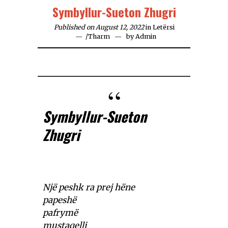
Symbyllur-Sueton Zhugri
Published on August 12, 2022
in
Letërsi
/
Tharm
by
Admin
Symbyllur-Sueton
Zhugri
Një peshk ra prej hëne
papeshë
pafrymë
mustaqelli