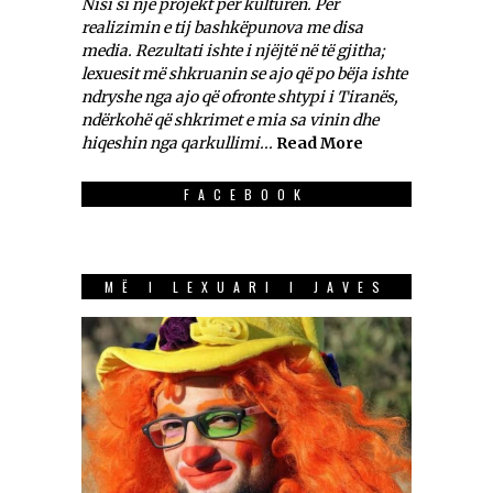
Nisi si një projekt për kulturën. Për
realizimin e tij bashkëpunova me disa
media. Rezultati ishte i njëjtë në të gjitha;
lexuesit më shkruanin se ajo që po bëja ishte
ndryshe nga ajo që ofronte shtypi i Tiranës,
ndërkohë që shkrimet e mia sa vinin dhe
hiqeshin nga qarkullimi...
Read More
FACEBOOK
MË I LEXUARI I JAVES