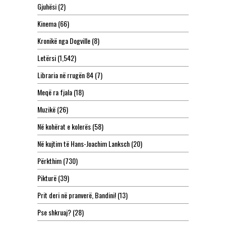
Gjuhësi
(2)
Kinema
(66)
Kronikë nga Dogville
(8)
Letërsi
(1,542)
Libraria në rrugën 84
(7)
Meqë ra fjala
(18)
Muzikë
(26)
Në kohërat e kolerës
(58)
Në kujtim të Hans-Joachim Lanksch
(20)
Përkthim
(730)
Pikturë
(39)
Prit deri në pranverë, Bandini!
(13)
Pse shkruaj?
(28)