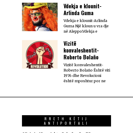
Vdekja e klounit-
Arlinda Guma
Vdekja e klounit-Arlinda
Guma Një kloun u vra dje
në Aleppo.Vdekja e
Vizitë
konvaleshentit-
Roberto Bolaño
Vizitë konvaleshentit-
Roberto Bolaño Është viti
1976 dhe Revolucioni
është mposhtur por ne
RRETH KËTIJ
ANTIPORTALI