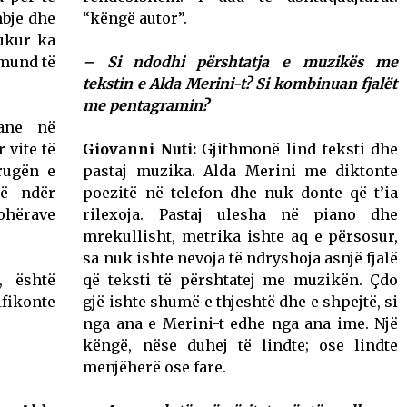
mbje dhe
“këngë autor”.
bukur ka
 mund të
– Si ndodhi p
ërshtatja e muzikës me
tekstin e Alda Merini-t? Si kombinuan fjalët
me pentagramin?
lane në
 vite të
Giovanni Nuti:
Gjithmonë lind teksti dhe
rrugën e
pastaj muzika. Alda Merini me diktonte
jë ndër
poezitë në telefon dhe nuk donte që t’ia
ohërave
rilexoja. Pastaj ulesha në piano dhe
mrekullisht, metrika ishte aq e përsosur,
sa nuk ishte nevoja të ndryshoja asnjë fjalë
, është
që teksti të përshtatej me muzikën. Çdo
ifikonte
gjë ishte shumë e thjeshtë dhe e shpejtë, si
nga ana e Merini-t edhe nga ana ime. Një
këngë, nëse duhej të lindte; ose lindte
menjëherë ose fare.