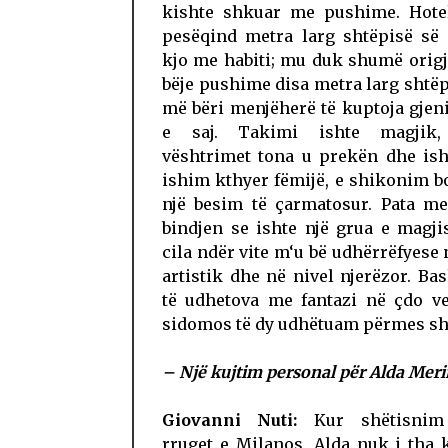
kishte shkuar me pushime. Hotel
pesëqind metra larg shtëpisë së 
kjo me habiti; mu duk shumë origj
bëje pushime disa metra larg shtëp
më bëri menjëherë të kuptoja gjeni
e saj. Takimi ishte magjik,
vështrimet tona u prekën dhe ish
ishim kthyer fëmijë, e shikonim 
një besim të çarmatosur. Pata me
bindjen se ishte një grua e magj
cila ndër vite m‘u bë udhërrëfyese 
artistik dhe në nivel njerëzor. B
të udhetova me fantazi në çdo v
sidomos të dy udhëtuam përmes shp
– Një kujtim personal për Alda Mer
Giovanni Nuti:
Kur shëtisnim
rruget e Milanos, Alda nuk i tha 