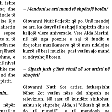
i ishte
saj dhe
– Mendoni se arti mund të shpëtojë botën?
inale të
isë. Kjo
Giovanni Nuti:
Patjetër që po. Unë mendoj
alitetin
se arti ka detyrë të ushqejë shpirtin dhe të
 sepse
krijojë vlera universale. Vetë Alda Merini,
te si të
në një nga poezitë e saj të fundit u
botën me
drejtohet muzikantëve që të mos ndalojnë
njëherë
kurrë së bëri muzikë, pasi vetëm ajo mund
ishme, e
ta ndryshojë botën.
në nivel
ashkë me
– Sipash jush ç’farë vëndi zë sot artisti në
end dhe
shoqëri?
irtit.
Giovanni Nuti:
Sot artisti fatkeqsisht
inin…
bëhet Zot vetëm nëse del shpesh në
televizion. Në rast të kundërt shikohet,
 nëpër
ashtu siç shprehej Alda, si “dikush që nuk
kurrë jo
do të punojë”… e të mendosh që