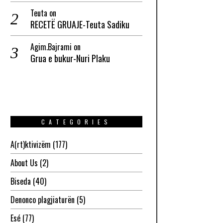
Teuta
on
RECETË GRUAJE-Teuta Sadiku
Agim.Bajrami
on
Grua e bukur-Nuri Plaku
CATEGORIES
A(rt)ktivizëm
(177)
About Us
(2)
Biseda
(40)
Denonco plagjiaturën
(5)
Esé
(77)