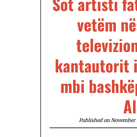
Sot artisti f
vetëm në
televizio
kantautorit 
mbi bashkë
Al
Published on November 