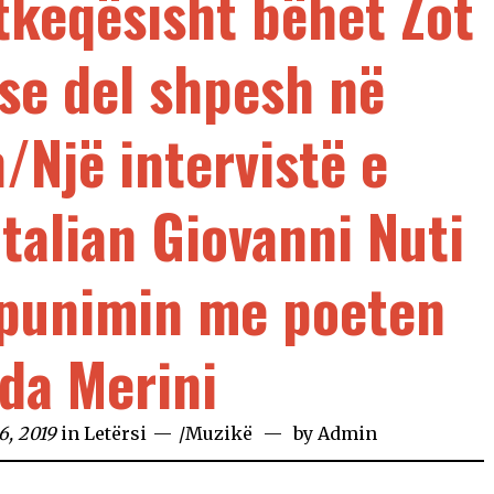
atkeqësisht bëhet Zot
se del shpesh në
n/Një intervistë e
italian Giovanni Nuti
punimin me poeten
da Merini
6, 2019
in
Letërsi
/
Muzikë
by
Admin