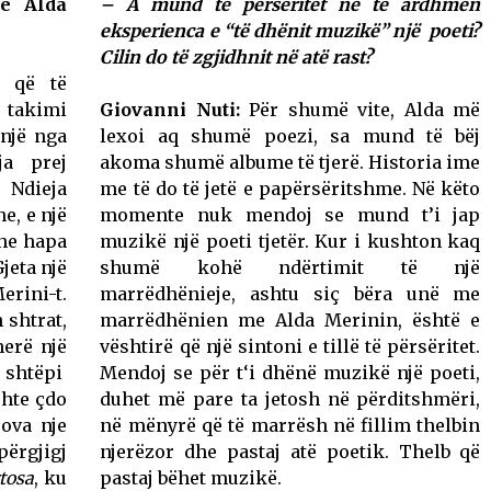
e Alda
– A mund të përsëritet në të ardhmen
eksperienca e “të dhënit muzikë” një poeti?
Cilin do të zgjidhnit në atë rast?
 që të
e takimi
Giovanni Nuti:
Për shumë vite, Alda më
 një nga
lexoi aq shumë poezi, sa mund të bëj
ja prej
akoma shumë albume të tjerë. Historia ime
 Ndieja
me të do të jetë e papërsëritshme. Në këto
e, e një
momente nuk mendoj se mund t’i jap
dhe hapa
muzikë një poeti tjetër. Kur i kushton kaq
Gjeta një
shumë kohë ndërtimit të një
rini-t.
marrëdhënieje, ashtu siç bëra unë me
 shtrat,
marrëdhënien me Alda Merinin, është e
herë një
vështirë që një sintoni e tillë të përsëritet.
ë shtëpi
Mendoj se për t‘i dhënë muzikë një poeti,
shte çdo
duhet më pare ta jetosh në përditshmëri,
rova nje
në mënyrë që të marrësh në fillim thelbin
ërgjigj
njerëzor dhe pastaj atë poetik. Thelb që
tosa
, ku
pastaj bëhet muzikë.