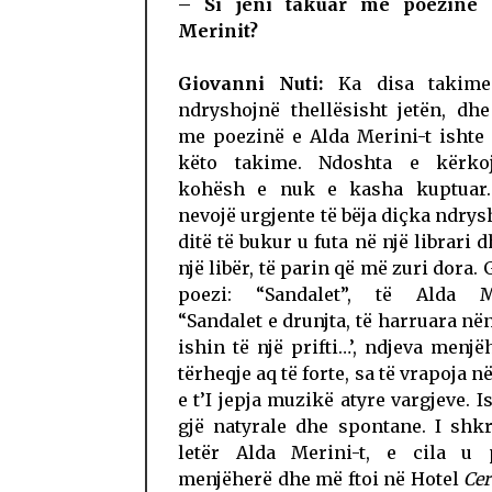
– Si jeni takuar me poezinë 
Merinit?
Giovanni Nuti:
Ka disa takime
ndryshojnë thellësisht jetën, dh
me poezinë e Alda Merini-t ishte
këto takime. Ndoshta e kërko
kohësh e nuk e kasha kuptuar.
nevojë urgjente të bëja diçka ndrysh
ditë të bukur u futa në një librari 
një libër, të parin që më zuri dora. 
poezi: “Sandalet”, të Alda Me
“Sandalet e drunjta, të harruara nën
ishin të një prifti…’, ndjeva menjë
tërheqje aq të forte, sa të vrapoja n
e t’I jepja muzikë atyre vargjeve. I
gjë natyrale dhe spontane. I shk
letër Alda Merini-t, e cila u p
menjëherë dhe më ftoi në Hotel
Cer