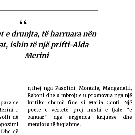
t e drunjta, të harruara nën
at, ishin të një prifti-Alda
Merini
njihej nga Pasolini, Montale, Manganelli,
Raboni dhe u mbrojt e u promovua nga një
 para se
kritike shumë fine si Maria Conti. Një
rini-t:
poete e vërtetë, prej mishi e fjale: “e
solli në
banuar” nga urgjenca krijuese dhe
ompozimi
metafora të fuqishme.
. Dhe që