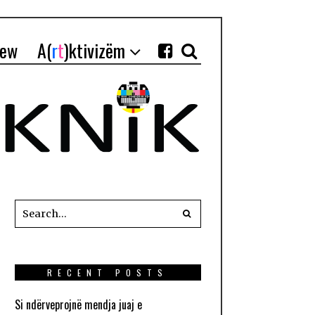
iew
A(
r
t
)ktivizëm
RECENT POSTS
Si ndërveprojnë mendja juaj e