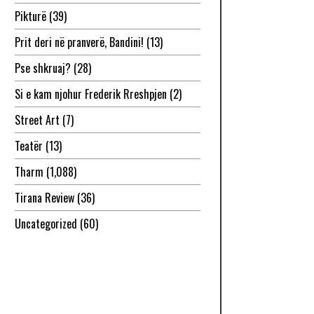
Pikturë
(39)
Prit deri në pranverë, Bandini!
(13)
Pse shkruaj?
(28)
Si e kam njohur Frederik Rreshpjen
(2)
Street Art
(7)
Teatër
(13)
Tharm
(1,088)
Tirana Review
(36)
Uncategorized
(60)