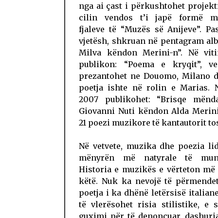
nga ai çast i përkushtohet projekt
cilin vendos t’i japë formë m
fjaleve të “Muzës së Anijeve”. Pa
vjetësh, shkruan në pentagram al
Milva këndon Merini-n”. Në vit
publikon: “Poema e kryqit”, v
prezantohet ne Douomo, Milano d
poetja ishte në rolin e Marias. 
2007 publikohet: “Brisqe mënd
Giovanni Nuti këndon Alda Merini
21 poezi muzikore të kantautorit to
Në vetvete, muzika dhe poezia li
mënyrën më natyrale të mun
Historia e muzikës e vërteton më
këtë. Nuk ka nevojë të përmendet
poetja i ka dhënë letërsisë italian
të vlerësohet risia stilistike, e
guximi për të denoncuar, dashuri