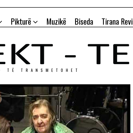
Pikturë
Muzikë
Biseda
Tirana Rev
O TЁ TRANSMETOHET