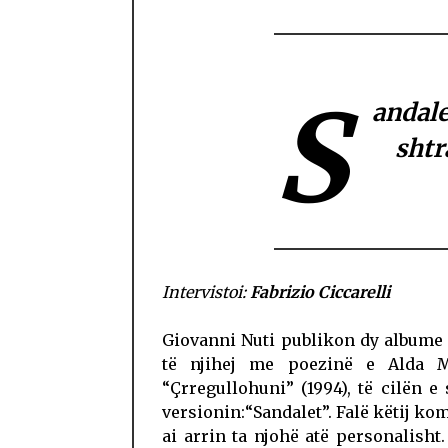
S
andale
shtr
Intervistoi:
Fabrizio Ciccarelli
Giovanni Nuti publikon dy albume
të njihej me poezinë e Alda Me
“Çrregullohuni” (1994), të cilën e 
versionin:“Sandalet”. Falë këtij k
ai arrin ta njohë atë personalisht