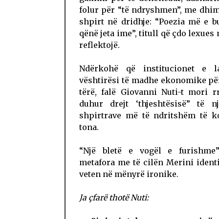
folur për “të ndryshmen”, me dhi
shpirt në dridhje: “Poezia më e 
qënë jeta ime”, titull që çdo lexues
reflektojë.
Ndërkohë që institucionet e 
vështirësi të madhe ekonomike për
tërë, falë Giovanni Nuti-t mori 
duhur drejt ‘thjeshtësisë” të n
shpirtrave më të ndritshëm të k
tona.
“Një bletë e vogël e furishme”
metafora me të cilën Merini ident
veten në mënyrë ironike.
Ja çfarë thotë Nuti: