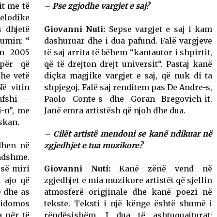
it me të
– Pse zgjodhe vargjet e saj?
elodike
s dhjetë
Giovanni Nuti:
Sepse vargjet e saj i kam
bumin: “
dashuruar dhe i dua pafund. Falë vargjeve
in 2005
të saj arrita të bëhem “kantautor i shpirtit,
epër që
që të drejton drejt universit“. Pastaj kanë
he vetë
diçka magjike vargjet e saj, që nuk di ta
Në vitin
shpjegoj. Falë saj renditem pas De Andre-s,
afshi –
Paolo Conte-s dhe Goran Bregovich-it.
-n”, me
Janë emra artistësh që njoh dhe dua.
skan.
– Cilët artistë mendoni se kanë ndikuar në
dhen në
zgjedhjet e tua muzikore?
dshme.
 së miri
Giovanni Nuti:
Kanë zënë vend në
 ajo që
zgjedhjet e mia muzikore artistët që sjellin
e dhe as
atmosferë origjinale dhe kanë poezi në
 sidomos
tekste. Teksti i një kënge është shumë i
a për të
rëndësishëm. I dua të ashtuquajturat: