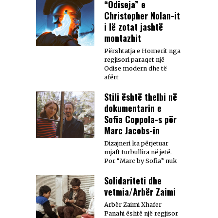
“Odiseja” e
Christopher Nolan-it
i lë zotat jashtë
montazhit
Përshtatja e Homerit nga
regjisori paraqet një
Odise modern dhe të
afërt
Stili është thelbi në
dokumentarin e
Sofia Coppola-s për
Marc Jacobs-in
Dizajneri ka përjetuar
mjaft turbullira në jetë.
Por “Marc by Sofia” nuk
Solidariteti dhe
vetmia/Arbër Zaimi
Arbër Zaimi Xhafer
Panahi është një regjisor