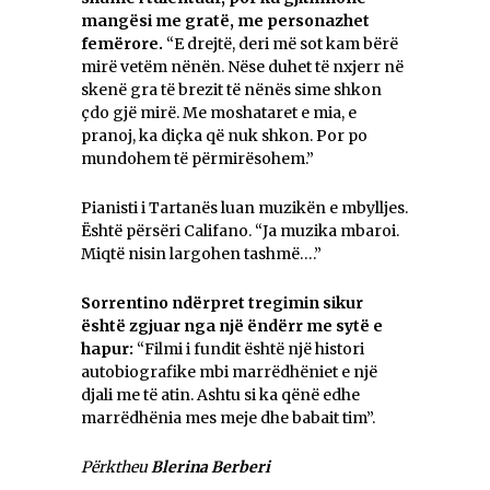
mang
ë
si me gratë, me personazhet
femërore.
“E drejtë, deri më sot kam bërë
mirë vetëm nënën. Nëse duhet të nxjerr në
skenë gra të brezit të nënës sime shkon
çdo gjë mirë. Me moshataret e mia, e
pranoj, ka diçka që nuk shkon. Por po
mundohem të përmirësohem.”
Pianisti i Tartanës luan muzikën e mbylljes.
Është përsëri Califano. “Ja muzika mbaroi.
Miqtë nisin largohen tashmë….”
Sorrentino ndërpret tregimin sikur
është zgjuar nga një ëndërr me sytë e
hapur:
“Filmi i fundit është një histori
autobiografike mbi marrëdhëniet e një
djali me të atin. Ashtu si ka qënë edhe
marrëdhënia mes meje dhe babait tim”.
P
ë
rktheu
Blerina Berberi