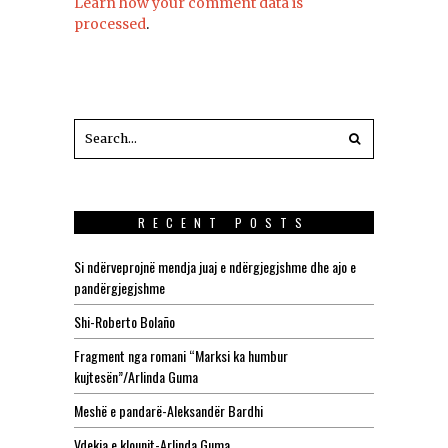
Learn how your comment data is
processed
.
RECENT POSTS
Si ndërveprojnë mendja juaj e ndërgjegjshme dhe ajo e
pandërgjegjshme
Shi-Roberto Bolaño
Fragment nga romani “Marksi ka humbur
kujtesën”/Arlinda Guma
Meshë e pandarë-Aleksandër Bardhi
Vdekja e klounit-Arlinda Guma