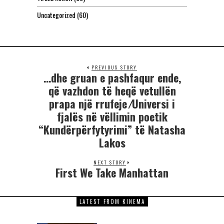
Uncategorized
(60)
PREVIOUS STORY
…dhe gruan e pashfaqur ende,
që vazhdon të heqë vetullën
prapa një rrufeje ⁄Universi i
fjalës në vëllimin poetik
“Kundërpërfytyrimi” të Natasha
Lakos
NEXT STORY
First We Take Manhattan
LATEST FROM KINEMA