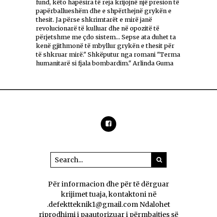
fund, këto hapësira të reja krijojnë një presion të
papërballueshëm dhe e shpërthejnë grykën e
thesit. Ja përse shkrimtarët e mirë janë
revolucionarë të kulluar dhe në opozitë të
përjetshme me çdo sistem... Sepse ata duhet ta
kenë gjithmonë të mbyllur grykën e thesit për
të shkruar mirë." Shkëputur nga romani "Terma
humanitarë si fjala bombardim." Arlinda Guma
Për informacion dhe për të dërguar
krijimet tuaja, kontaktoni në
.defektteknik1@gmail.com Ndalohet
riprodhimi i paautorizuar i përmbajtjes së