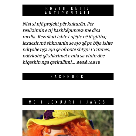
RRETH KËTIJ
ANTIPORTALI
Nisi si një projekt për kulturën. Për
realizimin e tij bashkëpunova me disa
media. Rezultati ishte i njëjtë në të gjitha;
lexuesit më shkruanin se ajo që po bëja ishte
ndryshe nga ajo që ofronte shtypi i Tiranës,
ndërkohë që shkrimet e mia sa vinin dhe
hiqeshin nga qarkullimi...
Read More
FACEBOOK
MË I LEXUARI I JAVES