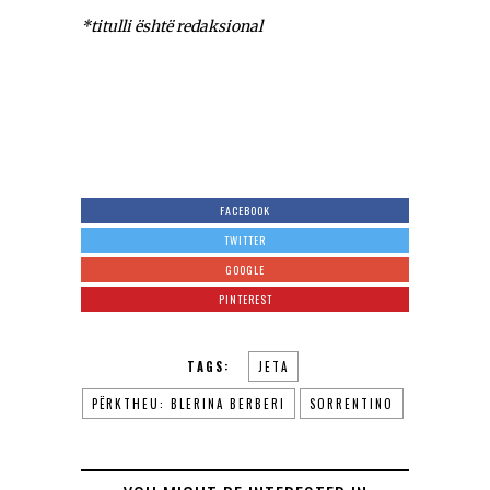
*
titulli
ë
sht
ë
redaksional
FACEBOOK
TWITTER
GOOGLE
PINTEREST
TAGS:
JETA
PËRKTHEU: BLERINA BERBERI
SORRENTINO