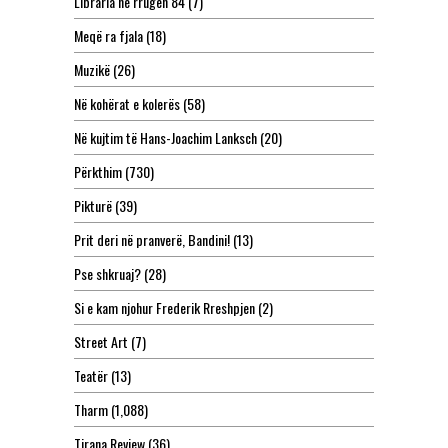
Libraria në rrugën 84
(7)
Meqë ra fjala
(18)
Muzikë
(26)
Në kohërat e kolerës
(58)
Në kujtim të Hans-Joachim Lanksch
(20)
Përkthim
(730)
Pikturë
(39)
Prit deri në pranverë, Bandini!
(13)
Pse shkruaj?
(28)
Si e kam njohur Frederik Rreshpjen
(2)
Street Art
(7)
Teatër
(13)
Tharm
(1,088)
Tirana Review
(36)