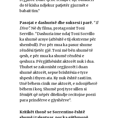
do të kisha ndjekur patjetër gjurmët e
babait tim.”
Pasojat e dashurisë dhe suksesi i parë.
“
Il
Divo”.
Në dy filma, protagonist Toni
Servillo. “Dashuria ime ndaj Toni Sorvillo
ka shumë arsye (aftësitë e tij ekstreme për
shembull). Por për mua ka pasur shume
rëndësi tjetër gjë. Toni më bën shumë të
qesh, e për mua ka shumë rëndësi e
qeshura. Përgjithësisht aktorët nuk i dua.
Thuhet se zakonisht regjizorët i duan
shumë aktorët, sepse brishtësia e tyre
shpesh i thyen ata. Ky nuk është rasti im.
Unë bëhem cinik me aktorët, e ndonjëherë
bëhem i keq. Shumë prej tyre sillen si
fëmijët që nëpër ditelindje recitojne poezi
para prindërve e gjyshërve”.
Kritikët thonë se Sorrentino është
shum
ë
i talentuar, por ka gjithmonë