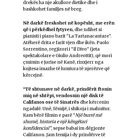
drekës ha nje akullore dietike dhe i
bashkohet familjes në breg.
Në darkë freskohet në kopësht, me erën
që i përkëdhel fytyren
, dhe ndihet si
pianisti i piano barit “La Tartanacantare”.
Atëherë drita e farit vjen dhe ikën. Paolo
Sorrentino, regjizori i “Il Divo” (jeta
spektakolare e Giulio Andreottit), që mori
çmimin e jurise në Kanë, rinxjerr nga
kujtesa imazhe të lumtura të njerëzve që
kërcejnë.
“Të shtunave në darkë, prindërit ftonin
miq në shtëpi, vendosnin një disk të
Califanos ose të Sinatrës
dhe kërcenin
ngadalë. Unë, fëmijë, i shikoja i mahnitur.
Kam bërë filmin e parë “
Një burrë më
shumë, historia e një këngëtari
konfidencial”
, sepse babai im dëgjonte
Califanon. Jam femija i dy prindërve të