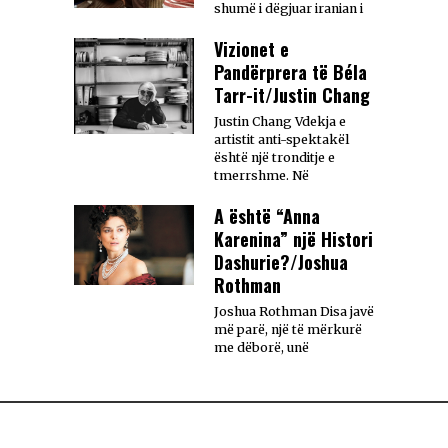
shumë i dëgjuar iranian i
Vizionet e
Pandërprera të Béla
Tarr-it/Justin Chang
Justin Chang Vdekja e
artistit anti-spektakël
është një tronditje e
tmerrshme. Në
A është “Anna
Karenina” një Histori
Dashurie?/Joshua
Rothman
Joshua Rothman Disa javë
më parë, një të mërkurë
me dëborë, unë