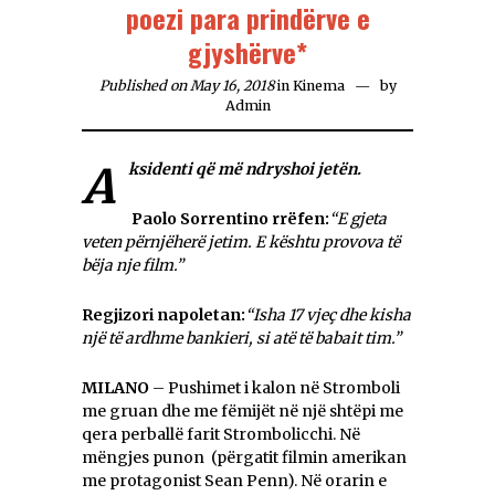
poezi para prindërve e
gjyshërve*
Published on May 16, 2018
in
Kinema
by
Admin
Aksidenti që më ndryshoi jetën.
Paolo Sorrentino rr
ë
fen:
“E gjeta
veten përnjëher
ë
jetim. E kështu provova të
bëja nje film.”
Regjizori napoletan:
“Isha 17 vje
ç
dhe kisha
një të ardhme bankieri, si atë të babait tim.”
MILANO
– Pushimet i kalon në Stromboli
me gruan dhe me fëmijët në një shtëpi me
qera perballë farit Strombolicchi. Në
mëngjes punon (përgatit filmin amerikan
me protagonist Sean Penn). Në orarin e