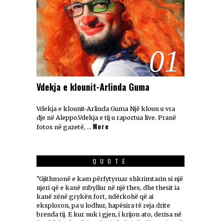
01
Vdekja e klounit-Arlinda Guma
Vdekja e klounit-Arlinda Guma Një kloun u vra
dje në Aleppo.Vdekja e tij u raportua live. Pranë
More
fotos në gazetë, …
QUOTE
"Gjithmonë e kam përfytyruar shkrimtarin si një
njeri që e kanë mbyllur në një thes, dhe thesit ia
kanë zënë grykën fort, ndërkohë që ai
eksploron, pa u lodhur, hapësira të reja drite
brenda tij. E kur nuk i gjen, i krijon ato, derisa në