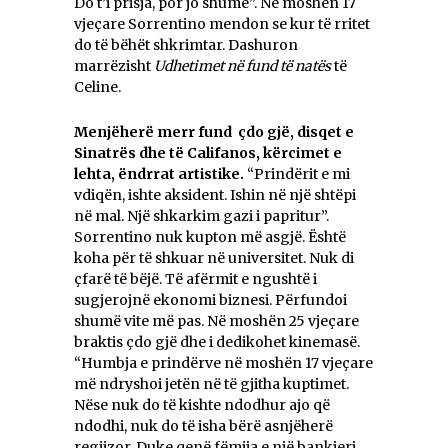
Do t’i prisja, por jo shume”. Në moshën 17
vjeçare Sorrentino mendon se kur të rritet
do të bëhët shkrimtar. Dashuron
marrëzisht
Udhetimet në fund të natës
të
Celine.
Menjëherë merr fund çdo gjë, disqet e
Sinatrës dhe të Califanos, kërcimet e
lehta, ëndrrat artistike.
“Prindërit e mi
vdiqën, ishte aksident. Ishin në një shtëpi
në mal. Një shkarkim gazi i papritur”.
Sorrentino nuk kupton më asgjë. Është
koha për të shkuar në universitet. Nuk di
çfarë të bëjë. Të afërmit e ngushtë i
sugjerojnë ekonomi biznesi. Përfundoi
shumë vite më pas. Në moshën 25 vjeçare
braktis çdo gjë dhe i dedikohet kinemasë.
“Humbja e prindërve në moshën 17 vjeçare
më ndryshoi jetën në të gjitha kuptimet.
Nëse nuk do të kishte ndodhur ajo që
ndodhi, nuk do të isha bërë asnjëherë
regjizor. Duke qenë fëmija e një bankieri