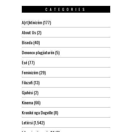
CATEGORIES
A(rt)ktivizëm
(177)
About Us
(2)
Biseda
(40)
Denonco plagjiaturën
(5)
Esé
(77)
Feminizëm
(29)
Filozofi
(13)
Gjuhësi
(2)
Kinema
(66)
Kronikë nga Dogville
(8)
Letërsi
(1,542)