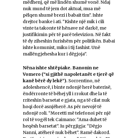
mëdhenj, që më lindën shumë vonë. Ndaj
nuk mund të jem dot aktual, mua më
pëlqen shumë brezi i babait tim”. Ishte
drejtor banke i ati. “Kishte një mik i cili
vinte ta takonte të hënave në darkë, me
justifikimin për të parë televizion. Në fakt
të dy ziheshin furishëm për politikën. Babai
ishte komunist, miku i tij fashist. Unë
mallëngjehesha kur i dëgjoja”.
Nëna ishte shtëpiake. Banonin ne
Vomero (“si gjithë napoletanët e tjerë q
ë
kan
ë
b
ë
rë dy lek
ë
”).
Sorrentino, në
adoleshencë, i binte ndonjë herë baterisë,
ëndërronte të bëhej yll i rrokut dhe la të
rriteshin barsetat e gjata, nga të cilat nuk
hoqi dorë asnjëherë. As për nevojë të
ndonjë roli. “Moretti më telefonoi për një
rol të vogël tek Caimano: “Ama duhet të
heqësh barsetat”. Iu përgjigja: “Dëgjo
Nanni, atëherë nuk bëhet”. Ramë dakord.