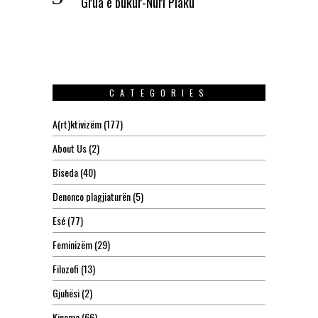
Grua e bukur-Nuri Plaku
CATEGORIES
A(rt)ktivizëm
(177)
About Us
(2)
Biseda
(40)
Denonco plagjiaturën
(5)
Esé
(77)
Feminizëm
(29)
Filozofi
(13)
Gjuhësi
(2)
Kinema
(66)