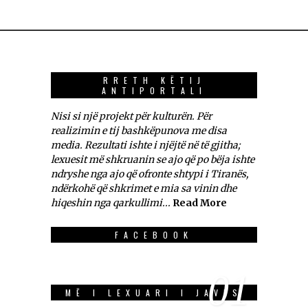
RRETH KËTIJ
ANTIPORTALI
Nisi si një projekt për kulturën. Për
realizimin e tij bashkëpunova me disa
media. Rezultati ishte i njëjtë në të gjitha;
lexuesit më shkruanin se ajo që po bëja ishte
ndryshe nga ajo që ofronte shtypi i Tiranës,
ndërkohë që shkrimet e mia sa vinin dhe
hiqeshin nga qarkullimi...
Read More
FACEBOOK
01
MË I LEXUARI I JAVES