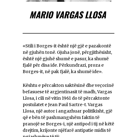
MARIO VARGAS LLOSA
«Stili i Borges-it është një gjë e pazakontë
në gjuhën tonë. Gjuha jonë, përgjithësisht,
është një gjuhë shumë e pasur, ka shumë
fjalë për disa ide. Përkundrazi, proza e
Borges-it, në pak fjalë, ka shumë ide».
Kështu e përcakton saktësinë dhe veçorinë
befasuese të argjentinasit të madh, Vargas
Llosa, i cili në vitin 1961 do të përcaktonte
postulatet e Jean Paul Sartre-t. Vargas
Llosa, një autor i angazhuar politikisht, gjë
që e bën të pashmangshëm faktin të
pranojë se Borges-i, një antipod i tij në këtë
drejtim, krijonte njëfarë antipatie midis të
ngjashmëve të tij: