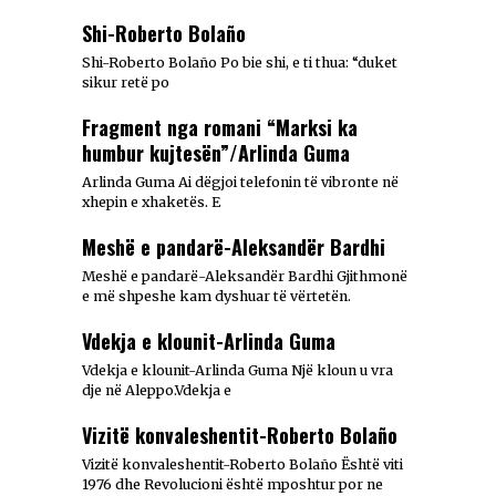
Shi-Roberto Bolaño
Shi-Roberto Bolaño Po bie shi, e ti thua: “duket
sikur retë po
Fragment nga romani “Marksi ka
humbur kujtesën”/Arlinda Guma
Arlinda Guma Ai dëgjoi telefonin të vibronte në
xhepin e xhaketës. E
Meshë e pandarë-Aleksandër Bardhi
Meshë e pandarë-Aleksandër Bardhi Gjithmonë
e më shpeshe kam dyshuar të vërtetën.
Vdekja e klounit-Arlinda Guma
Vdekja e klounit-Arlinda Guma Një kloun u vra
dje në Aleppo.Vdekja e
Vizitë konvaleshentit-Roberto Bolaño
Vizitë konvaleshentit-Roberto Bolaño Është viti
1976 dhe Revolucioni është mposhtur por ne