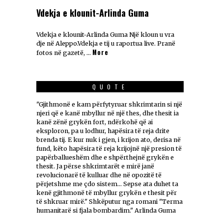
Vdekja e klounit-Arlinda Guma
Vdekja e klounit-Arlinda Guma Një kloun u vra
dje në Aleppo.Vdekja e tij u raportua live. Pranë
More
fotos në gazetë, …
QUOTE
"Gjithmonë e kam përfytyruar shkrimtarin si një
njeri që e kanë mbyllur në një thes, dhe thesit ia
kanë zënë grykën fort, ndërkohë që ai
eksploron, pa u lodhur, hapësira të reja drite
brenda tij. E kur nuk i gjen, i krijon ato, derisa në
fund, këto hapësira të reja krijojnë një presion të
papërballueshëm dhe e shpërthejnë grykën e
thesit. Ja përse shkrimtarët e mirë janë
revolucionarë të kulluar dhe në opozitë të
përjetshme me çdo sistem... Sepse ata duhet ta
kenë gjithmonë të mbyllur grykën e thesit për
të shkruar mirë." Shkëputur nga romani "Terma
humanitarë si fjala bombardim." Arlinda Guma