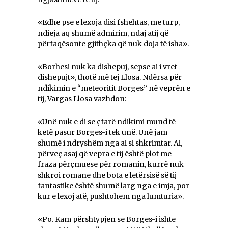
«Edhe pse e lexoja disi fshehtas, me turp,
ndieja aq shumë admirim, ndaj atij që
përfaqësonte gjithçka që nuk doja të isha».
«Borhesi nuk ka dishepuj, sepse ai i vret
dishepujt», thotë më tej Llosa. Ndërsa për
ndikimin e “meteoritit Borges” në veprën e
tij, Vargas Llosa vazhdon:
«Unë nuk e di se çfarë ndikimi mund të
ketë pasur Borges-i tek unë. Unë jam
shumë i ndryshëm nga ai si shkrimtar. Ai,
përveç asaj që vepra e tij është plot me
fraza përçmuese për romanin, kurrë nuk
shkroi romane dhe bota e letërsisë së tij
fantastike është shumë larg nga e imja, por
kur e lexoj atë, pushtohem nga lumturia».
«Po. Kam përshtypjen se Borges-i ishte