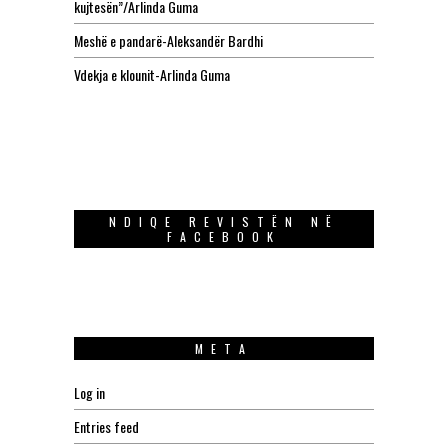
kujtesën”/Arlinda Guma
Meshë e pandarë-Aleksandër Bardhi
Vdekja e klounit-Arlinda Guma
NDIQE REVISTËN NË
FACEBOOK
META
Log in
Entries feed