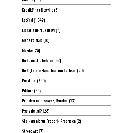
Kronikë nga Dogville
(8)
Letërsi
(1,542)
Libraria në rrugën 84
(7)
Meqë ra fjala
(18)
Muzikë
(26)
Në kohërat e kolerës
(58)
Në kujtim të Hans-Joachim Lanksch
(20)
Përkthim
(730)
Pikturë
(39)
Prit deri në pranverë, Bandini!
(13)
Pse shkruaj?
(28)
Si e kam njohur Frederik Rreshpjen
(2)
Street Art
(7)