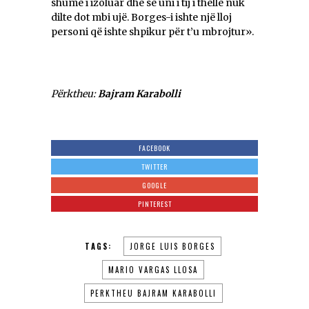
shumë i izoluar dhe se uni i tij i thellë nuk
dilte dot mbi ujë. Borges-i ishte një lloj
personi që ishte shpikur për t’u mbrojtur».
Përktheu:
Bajram Karabolli
FACEBOOK
TWITTER
GOOGLE
PINTEREST
TAGS:
JORGE LUIS BORGES
MARIO VARGAS LLOSA
PERKTHEU BAJRAM KARABOLLI