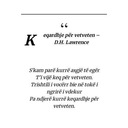
K
eqardhje për vetveten –
D.H. Lawrence
S’kam parë kurrë asgjë të egër
T’i vijë keq për vetveten.
Trishtili i vocërr bie në tokë i
ngrirë i vdekur
Pa ndjerë kurrë keqardhje për
vetveten.