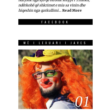
ndryshe nga ajo që ofronte shtypi i Tiranës,
ndërkohë që shkrimet e mia sa vinin dhe
hiqeshin nga qarkullimi...
Read More
FACEBOOK
MË I LEXUARI I JAVES
01