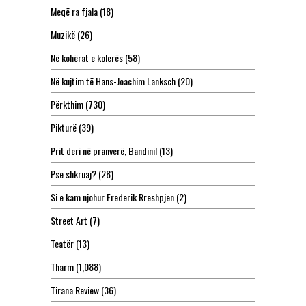
Meqë ra fjala
(18)
Muzikë
(26)
Në kohërat e kolerës
(58)
Në kujtim të Hans-Joachim Lanksch
(20)
Përkthim
(730)
Pikturë
(39)
Prit deri në pranverë, Bandini!
(13)
Pse shkruaj?
(28)
Si e kam njohur Frederik Rreshpjen
(2)
Street Art
(7)
Teatër
(13)
Tharm
(1,088)
Tirana Review
(36)