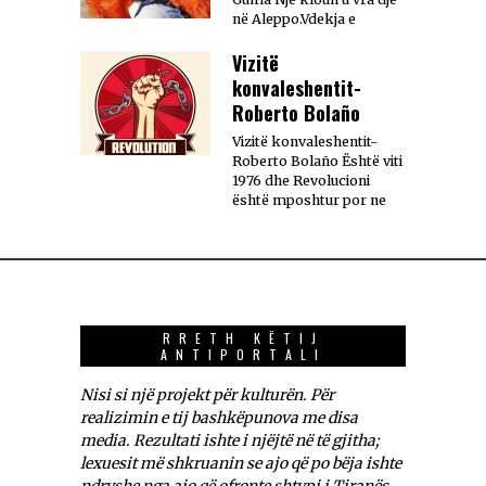
në Aleppo.Vdekja e
Vizitë
konvaleshentit-
Roberto Bolaño
Vizitë konvaleshentit-
Roberto Bolaño Është viti
1976 dhe Revolucioni
është mposhtur por ne
RRETH KËTIJ
ANTIPORTALI
Nisi si një projekt për kulturën. Për
realizimin e tij bashkëpunova me disa
media. Rezultati ishte i njëjtë në të gjitha;
lexuesit më shkruanin se ajo që po bëja ishte