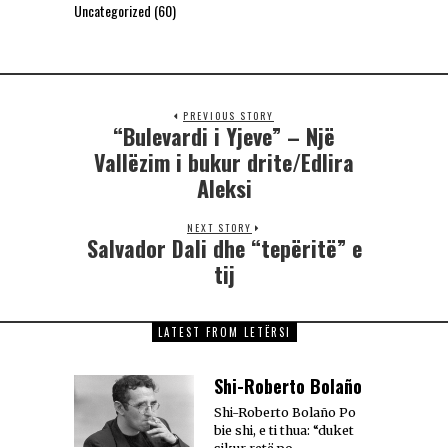
Uncategorized
(60)
PREVIOUS STORY
“Bulevardi i Yjeve” – Një
Vallëzim i bukur drite/Edlira
Aleksi
NEXT STORY
Salvador Dali dhe “tepëritë” e
tij
LATEST FROM LETËRSI
Shi-Roberto Bolaño
Shi-Roberto Bolaño Po
bie shi, e ti thua: “duket