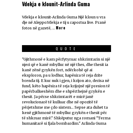
Vdekja e klounit-Arlinda Guma
Vdekja e klounit-Arlinda Guma Një kloun u vra
dje në Aleppo.Vdekja e tij u raportua live. Pranë
More
fotos në gazetë, …
QUOTE
"Gjithmonë e kam përfytyruar shkrimtarin si një
njeri që e kanë mbyllur në një thes, dhe thesit ia
kanë zënë grykën fort, ndërkohë që ai
eksploron, pa u lodhur, hapësira të reja drite
brenda tij. E kur nuk i gjen, i krijon ato, derisa në
fund, këto hapësira të reja krijojnë një presion të
papërballueshëm dhe e shpërthejnë grykën e
thesit. Ja përse shkrimtarët e mirë janë
revolucionarë të kulluar dhe në opozitë të
përjetshme me çdo sistem... Sepse ata duhet ta
kenë gjithmonë të mbyllur grykën e thesit për
të shkruar mirë." Shkëputur nga romani "Terma
humanitarë si fjala bombardim." Arlinda Guma