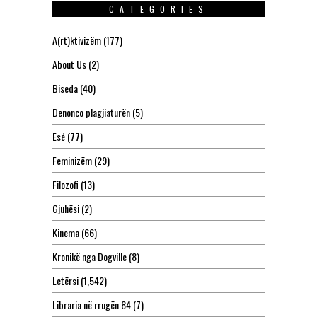
CATEGORIES
A(rt)ktivizëm
(177)
About Us
(2)
Biseda
(40)
Denonco plagjiaturën
(5)
Esé
(77)
Feminizëm
(29)
Filozofi
(13)
Gjuhësi
(2)
Kinema
(66)
Kronikë nga Dogville
(8)
Letërsi
(1,542)
Libraria në rrugën 84
(7)