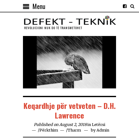
Menu
REVOLUCIONI NUK DO TЁ TRANSMETOHET
Keqardhje për vetveten – D.H.
Lawrence
Published on August 2, 2018
in
Letërsi
/
Përkthim
/
Tharm
by
Admin