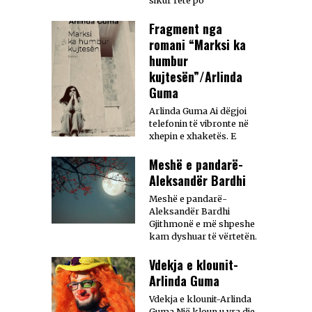
sikur retë po
Fragment nga
romani “Marksi ka
humbur
kujtesën”/Arlinda
Guma
Arlinda Guma Ai dëgjoi
telefonin të vibronte në
xhepin e xhaketës. E
Meshë e pandarë-
Aleksandër Bardhi
Meshë e pandarë-
Aleksandër Bardhi
Gjithmonë e më shpeshe
kam dyshuar të vërtetën.
Vdekja e klounit-
Arlinda Guma
Vdekja e klounit-Arlinda
Guma Një kloun u vra dje