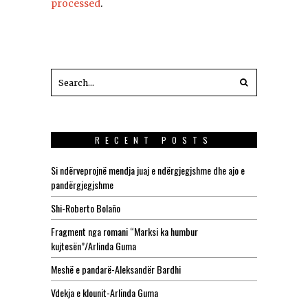
processed
.
RECENT POSTS
Si ndërveprojnë mendja juaj e ndërgjegjshme dhe ajo e
pandërgjegjshme
Shi-Roberto Bolaño
Fragment nga romani “Marksi ka humbur
kujtesën”/Arlinda Guma
Meshë e pandarë-Aleksandër Bardhi
Vdekja e klounit-Arlinda Guma