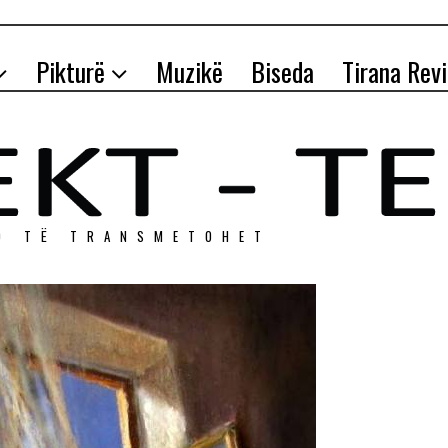
Pikturë
Muzikë
Biseda
Tirana Rev
O TЁ TRANSMETOHET