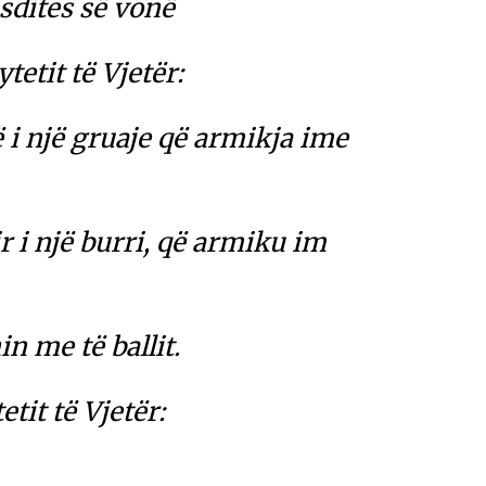
sdites së vonë
ytetit të Vjetër:
ë i një gruaje që armikja ime
r i një burri, që armiku im
in me të ballit.
etit të Vjetër: