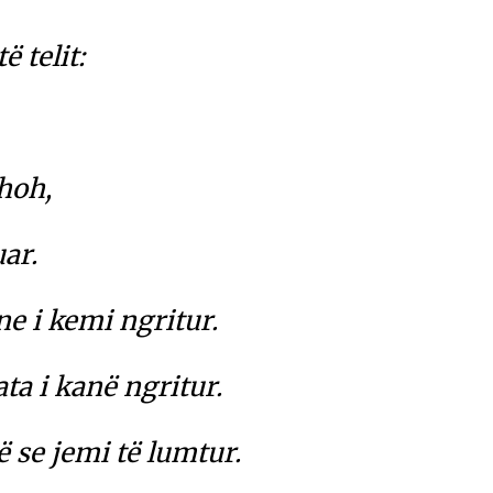
ë telit:
hoh,
uar.
e i kemi ngritur.
ta i kanë ngritur.
 se jemi të lumtur.