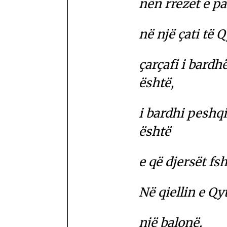
nën rrezet e pa
në një çati të Q
çarçafi i bardh
është,
i bardhi peshqi
është
e që djersët fsh
Në qiellin e Qyt
një balonë.