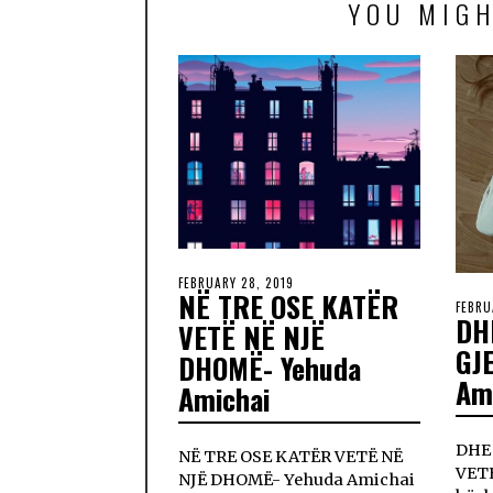
YOU MIGH
FEBRUARY 28, 2019
NË TRE OSE KATËR
FEBRU
DH
VETË NË NJË
GJ
DHOMË- Yehuda
Am
Amichai
DHE
NË TRE OSE KATËR VETË NË
VET
NJË DHOMË- Yehuda Amichai