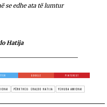
 se edhe ata të lumtur
do Hatija
TTER
GOOGLE
PINTEREST
ICHAI
PËRKTHEU: ERALDO HATIJA
YEHUDA AMICHAI