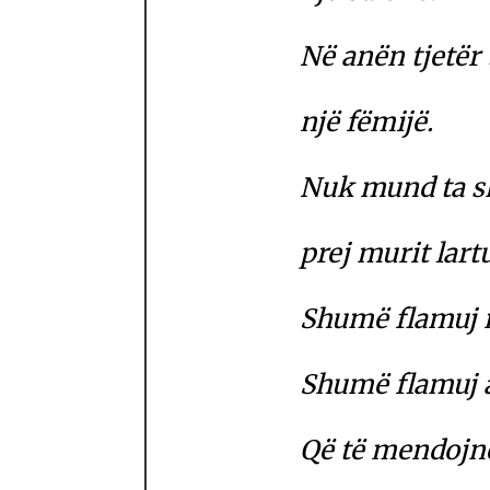
Në anën tjetër t
një fëmijë.
Nuk mund ta s
prej murit lart
Shumë flamuj n
Shumë flamuj a
Që të mendojnë