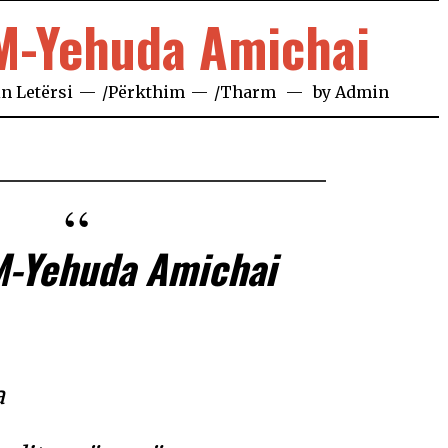
M-Yehuda Amichai
in
Letërsi
/
Përkthim
/
Tharm
by
Admin
-Yehuda Amichai
a