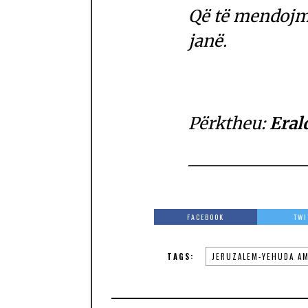
Që të mendojmë
janë.
Përktheu:
Eral
FACEBOOK
TWI
TAGS:
JERUZALEM-YEHUDA AM