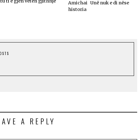
tu ti e gjen veten gjithnjë
Amichai Unë nuk e di nëse
historia
POSTS
EAVE A REPLY