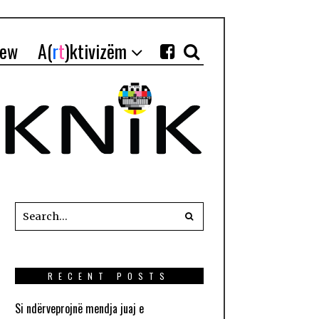
iew
A(
r
t
)ktivizëm
RECENT POSTS
Si ndërveprojnë mendja juaj e