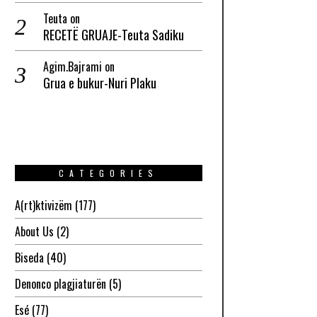
Teuta
on
RECETË GRUAJE-Teuta Sadiku
Agim.Bajrami
on
Grua e bukur-Nuri Plaku
CATEGORIES
A(rt)ktivizëm
(177)
About Us
(2)
Biseda
(40)
Denonco plagjiaturën
(5)
Esé
(77)