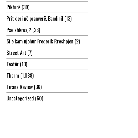
Pikturë
(39)
Prit deri në pranverë, Bandini!
(13)
Pse shkruaj?
(28)
Si e kam njohur Frederik Rreshpjen
(2)
Street Art
(7)
Teatër
(13)
Tharm
(1,088)
Tirana Review
(36)
Uncategorized
(60)