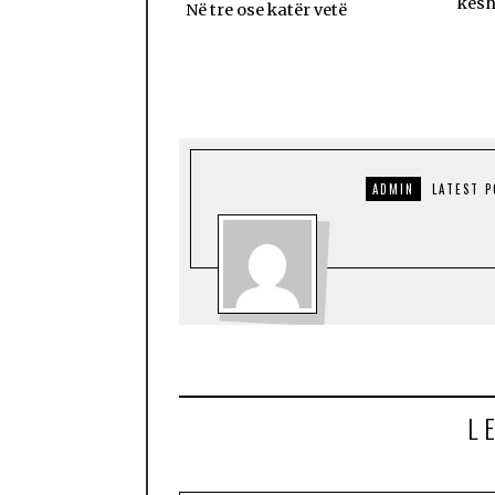
kësh
Në tre ose katër vetë
ADMIN
LATEST 
L