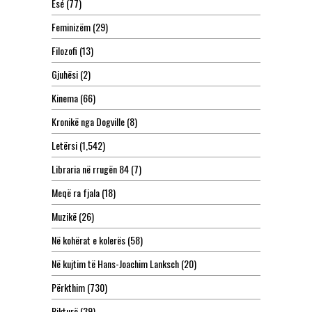
Esé
(77)
Feminizëm
(29)
Filozofi
(13)
Gjuhësi
(2)
Kinema
(66)
Kronikë nga Dogville
(8)
Letërsi
(1,542)
Libraria në rrugën 84
(7)
Meqë ra fjala
(18)
Muzikë
(26)
Në kohërat e kolerës
(58)
Në kujtim të Hans-Joachim Lanksch
(20)
Përkthim
(730)
Pikturë
(39)