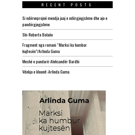
RECENT POSTS
Si ndërveprojnë mendja juaj e ndërgjegjshme dhe ajo e
pandërgjegjshme
Shi-Roberto Bolaño
Fragment nga romani “Marksi ka humbur
kujtesën”/Arlinda Guma
Meshë e pandarë-Aleksandër Bardhi
Vdekja e klounit-Arlinda Guma