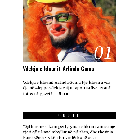
01
Vdekja e klounit-Arlinda Guma
Vdekja e klounit-Arlinda Guma Një kloun u vra
dje në Aleppo.Vdekja e tij u raportua live. Pranë
More
fotos në gazetë, …
QUOTE
"Gjithmonë e kam përfytyruar shkrimtarin si një
njeri që e kanë mbyllur në një thes, dhe thesit ia
kanë zënë grykën fort, ndërkohë që ai