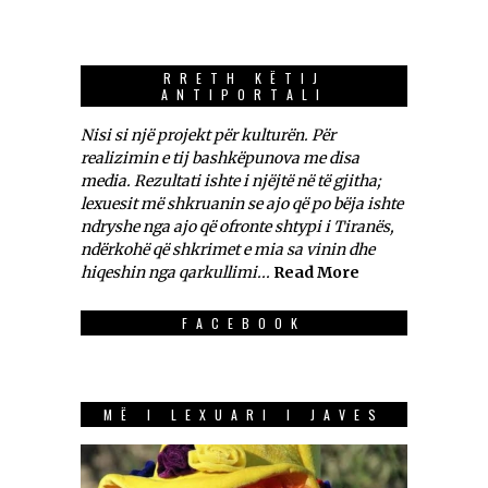
RRETH KËTIJ
ANTIPORTALI
Nisi si një projekt për kulturën. Për
realizimin e tij bashkëpunova me disa
media. Rezultati ishte i njëjtë në të gjitha;
lexuesit më shkruanin se ajo që po bëja ishte
ndryshe nga ajo që ofronte shtypi i Tiranës,
ndërkohë që shkrimet e mia sa vinin dhe
hiqeshin nga qarkullimi...
Read More
FACEBOOK
MË I LEXUARI I JAVES