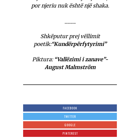
por njeriu nuk është një shaka.
____
Shkëputur prej vëllimit
poetik:
“Kundërpërfytyrimi”
Piktura:
“Vallëzimi i zanave”-
August Malmström
FACEBOOK
TWITTER
GOOGLE
PINTEREST