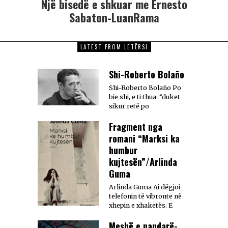
Një bisedë e shkuar me Ernesto
Sabaton-LuanRama
LATEST FROM LETËRSI
Shi-Roberto Bolaño
Shi-Roberto Bolaño Po
bie shi, e ti thua: “duket
sikur retë po
Fragment nga
romani “Marksi ka
humbur
kujtesën”/Arlinda
Guma
Arlinda Guma Ai dëgjoi
telefonin të vibronte në
xhepin e xhaketës. E
Meshë e pandarë-