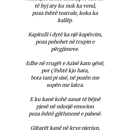
të hyj aty ku nuk ka vend,
poza është teatrale, koka ka
kallëp.
Kapitulli i dytë ka një kapërcim,
poza pohohet në trupin e
përgjimeve.
Edhe në rrugët e Azisë kam qënë,
por ç’është kjo hata,
bota tani pi sisë, në pozën me
supën me lakra.
E ku kanë kohë zanat të bëjnë
pjesë në ndonjë emocion
poza është gjithmonë e pabesë.
Gjitarët kanë në krye njeriun,