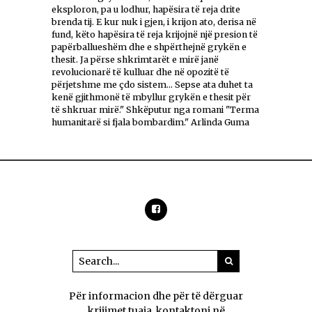
eksploron, pa u lodhur, hapësira të reja drite
brenda tij. E kur nuk i gjen, i krijon ato, derisa në
fund, këto hapësira të reja krijojnë një presion të
papërballueshëm dhe e shpërthejnë grykën e
thesit. Ja përse shkrimtarët e mirë janë
revolucionarë të kulluar dhe në opozitë të
përjetshme me çdo sistem... Sepse ata duhet ta
kenë gjithmonë të mbyllur grykën e thesit për
të shkruar mirë." Shkëputur nga romani "Terma
humanitarë si fjala bombardim." Arlinda Guma
Për informacion dhe për të dërguar
krijimet tuaja, kontaktoni në