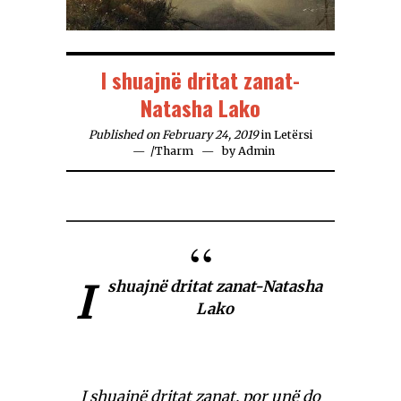
I shuajnë dritat zanat-
Natasha Lako
Published on February 24, 2019
in
Letërsi
/
Tharm
by
Admin
I
shuajnë dritat zanat-Natasha
Lako
I shuajnë dritat zanat, por unë do