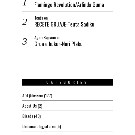
Flamingo Revolution/Arlinda Guma
Teuta
on
RECETË GRUAJE-Teuta Sadiku
Agim.Bajrami
on
Grua e bukur-Nuri Plaku
CATEGORIES
A(rt)ktivizëm
(177)
About Us
(2)
Biseda
(40)
Denonco plagjiaturën
(5)