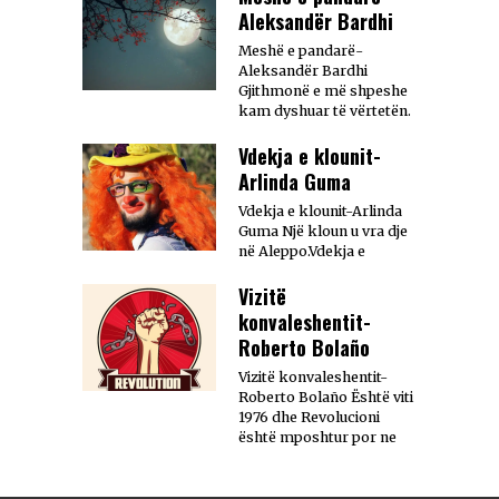
Aleksandër Bardhi
Meshë e pandarë-
Aleksandër Bardhi
Gjithmonë e më shpeshe
kam dyshuar të vërtetën.
Vdekja e klounit-
Arlinda Guma
Vdekja e klounit-Arlinda
Guma Një kloun u vra dje
në Aleppo.Vdekja e
Vizitë
konvaleshentit-
Roberto Bolaño
Vizitë konvaleshentit-
Roberto Bolaño Është viti
1976 dhe Revolucioni
është mposhtur por ne