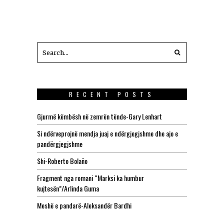
RECENT POSTS
Gjurmë këmbësh në zemrën tënde-Gary Lenhart
Si ndërveprojnë mendja juaj e ndërgjegjshme dhe ajo e
pandërgjegjshme
Shi-Roberto Bolaño
Fragment nga romani “Marksi ka humbur
kujtesën”/Arlinda Guma
Meshë e pandarë-Aleksandër Bardhi