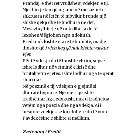
Prandaj, e thërret vrullshëm vdekjen e tij.
Një thirrje kjo që ngjanë në mesazhet e
shkruara në letër, të mbyllur brenda një
shishe qelqi dhe të hudhura në det.
Mesazhe/thirrje që nuk dihet a do të
lexohen/dëgjohen nga ndokush.
Fredi nuk kishte çfarë të humbte, madje
thoshte që
i vjen keq që nuk kishte vdekur
vjet.
Për të vdekja do të thoshte çlirim, sepse
ishte lodhur në vetminë e lirisë dhe
brutalitetin e jetës. Ishte lodhur nga të qenit
i harruar.
Në poezinë e tij, vdekjen e gjejmë si
dhuratë hyjnore. Një njeri që ishte
tradhëtuar nga çdokush, nuk u tradhëtua
vetëm nga poezia dhe nga vdekja. Ai i
besonte vdekjes se kurdoherë do të vinte.
Pavdekësinë e shihte si mallkim.
Zvetënimi i Fredit