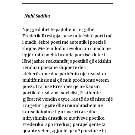
Nuhi Sadiku
Një gjë duhet të pajtohemi të gjithë:
Frederik Rreshpja, nëse nuk është poeti më
i madh, është poeti më autentik i poezisë
shqipe. Me të ndodhi revolucion i madh në
ligjërimin poetik brenda poezisë, duke i
lënë jashtë reaktantët jopoetikë që e kishin
rënduar poezinë shqipe të deri
atëherëshme dhe përbënin një reaksion
multifunksional që nuk prodhonte vetëm
poezi. I ra hise Rreshpes që në kaosin
poetik të realizmit socialist, t’i kthente
gjërat në vendin e tyre. Me të do të niste një
rrugëtim i gjatë dhe i mundimshëm në
konsolidimin e figurave letrare dhe
ndryshimin drastik të motiveve poetike.
Frederiku, apo Fredi siç parapëlqente ta
quante veten, zgjodhi që në poezinë e tij