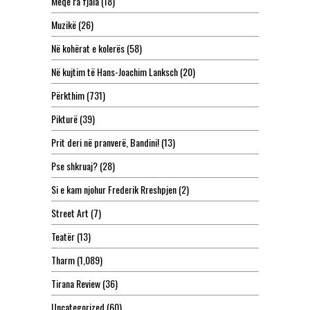
Meqë ra fjala
(18)
Muzikë
(26)
Në kohërat e kolerës
(58)
Në kujtim të Hans-Joachim Lanksch
(20)
Përkthim
(731)
Pikturë
(39)
Prit deri në pranverë, Bandini!
(13)
Pse shkruaj?
(28)
Si e kam njohur Frederik Rreshpjen
(2)
Street Art
(7)
Teatër
(13)
Tharm
(1,089)
Tirana Review
(36)
Uncategorized
(60)