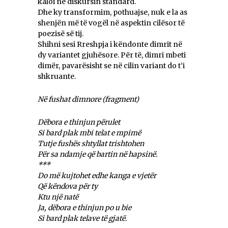
kaloi në diskursin standard.
Dhe ky transformim, pothuajse, nuk e la as
shenjën më të vogël në aspektin cilësor të
poezisë së tij.
Shihni sesi Rreshpja i këndonte dimrit në
dy variantet gjuhësore. Për të, dimri mbeti
dimër, pavarësisht se në cilin variant do t’i
shkruante.
Në fushat dimnore (fragment)
Dëbora e thinjun përulet
Si bard plak mbi telat e mpimë
Tutje fushës shtyllat trishtohen
Për sa ndamje që bartin në hapsinë.
***
Do më kujtohet edhe kanga e vjetër
Që këndova për ty
Ktu një natë
Ja, dëbora e thinjun po u bie
Si bard plak telave të gjatë.