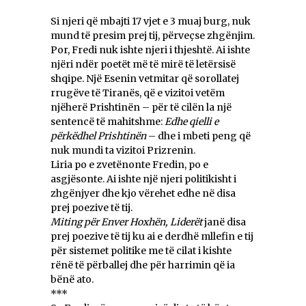
Si njeri që mbajti 17 vjet e 3 muaj burg, nuk
mund të presim prej tij, përveçse zhgënjim.
Por, Fredi nuk ishte njeri i thjeshtë. Ai ishte
njëri ndër poetët më të mirë të letërsisë
shqipe. Një Esenin vetmitar që sorollatej
rrugëve të Tiranës, që e vizitoi vetëm
njëherë Prishtinën – për të cilën la një
sentencë të mahitshme:
Edhe qielli e
përkëdhel Prishtinën
– dhe i mbeti peng që
nuk mundi ta vizitoi Prizrenin.
Liria po e zvetënonte Fredin, po e
asgjësonte. Ai ishte një njeri politikisht i
zhgënjyer dhe kjo vërehet edhe në disa
prej poezive të tij.
Miting për Enver Hoxhën, Liderët
janë disa
prej poezive të tij ku ai e derdhë mllefin e tij
për sistemet politike me të cilat i kishte
rënë të përballej dhe për harrimin që ia
bënë ato.
***