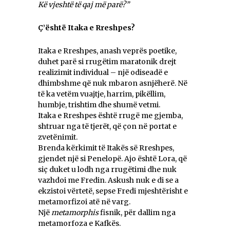
Kë vjeshtë të qaj më parë?”
Ç’është Itaka e Rreshpes?
Itaka e Rreshpes, anash veprës poetike,
duhet parë si rrugëtim maratonik drejt
realizimit individual – një odiseadë e
dhimbshme që nuk mbaron asnjëherë. Në
të ka vetëm vuajtje, harrim, pikëllim,
humbje, trishtim dhe shumë vetmi.
Itaka e Rreshpes është rrugë me gjemba,
shtruar nga të tjerët, që çon në portat e
zvetënimit.
Brenda kërkimit të Itakës së Rreshpes,
gjendet një si Penelopë. Ajo është Lora, që
siç duket u lodh nga rrugëtimi dhe nuk
vazhdoi me Fredin. Askush nuk e di se a
ekzistoi vërtetë, sepse Fredi mjeshtërisht e
metamorfizoi atë në varg.
Një
metamorphis
fisnik, për dallim nga
metamorfoza e Kafkës.