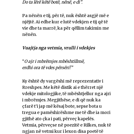
Do ta lërë këtë botë, nënë, e di”.
Pa nënën e tij, për të, nuk është asgjë më e
njëjtë. Ai edhe kur e lutë vdekjen e tij që të
vie dhe ta marrë, ka për qëllim takimin me
nënën.
Vuajtja nga vetmia, vrulli i vdekjes
“
O ajr i mbrëmjes mbështillmë,
erdhi ora të vdes përsëri!”
Ky është dy vargëshi më reprezentativ i
Rreshpes. Me këtë distik ai e thërret një
vdekje mitologjike, të mbështjellur nga ajri
i mbrëmjes. Megjithëse, e di që nuk ka
çfarë t’i jap më kësaj bote, sepse bota u
tregua e pamëshirëshme me të dhe ia mori
gjithë ato çka i pati, përveç kapelës.
Vetmia, përveçse në poezitë e Rilkes, nuk të
ngjan në vetmi kur i lexon disa poetë të