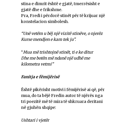
stina e dimrit është e gjatë, tmerrësisht e
gjatë dhe e frikshme.
Pra, Fredi i përdorë stinët për të krijuar një
konstelacion simbolesh.
“Unë vetëm u bëj një vizitë stinëve, o njerëz
Kurse mendjen e kam tek ju”.
“
Mua më trishtojnë stinët, ti e ke ditur
Dhe me botën më ndanë një udhë me
kilometra vetmi”
Fanitja e fëmijërisë
Është pikërisht motivi i fëmijërisë ai që, për
mua, do ta bëjë Fredin autor të njërës nga
tri poezitë më të mira të shkruara deritani
në gjuhën shqipe:
Ushtari i vjetër