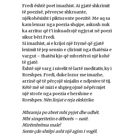
Fredi është poet imazhist. Ai gjatë shkrimit
të poezisë, përveçse shkruante,
njëkohësisht i pikturonte poezitë. Me aq sa
kam lexuar nga poezia shqipe, askush nuk
ka arritur që t’i inkuadrojë ngjyrat në poezi
sikur bëri Fredi.
Si imazhist, ai e krijoi një frymë që gjatë
leximit të jep sensin e çlirimit nga thatësia e
vargut – thatësi kjo që mbretëroi një kohë
të gjatë.
Është një varg i nivelit të lartë meditativ, ky i
Rreshpes. Fredi, duke lozur me imazhe,
arrinë që të përçojë sinjalin e ndjesive të tij.
Këtë më së miri e shpjegojmë nëpërmjet
një strofe nga poezia e hershme e
Rreshpes:
Nën linjat e reja elektrike.
Mbramja po zbret mbi pyjet dhe udhët.
Mbi sinqeritetin e dëborës – natë.
Mirëmbrëma male!
Sonte çdo shtëpi asht një agim i vogël.