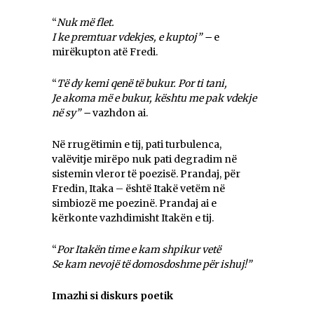
“
Nuk më flet.
I ke premtuar vdekjes, e kuptoj” –
e
mirëkupton atë Fredi.
“
Të dy kemi qenë të bukur. Por ti tani,
Je akoma më e bukur, kështu me pak vdekje
në sy” –
vazhdon ai.
Në rrugëtimin e tij, pati turbulenca,
valëvitje mirëpo nuk pati degradim në
sistemin vleror të poezisë. Prandaj, për
Fredin, Itaka – është Itakë vetëm në
simbiozë me poezinë. Prandaj ai e
kërkonte vazhdimisht Itakën e tij.
“
Por Itakën time e kam shpikur vetë
Se kam nevojë të domosdoshme për ishuj!”
Imazhi si diskurs poetik