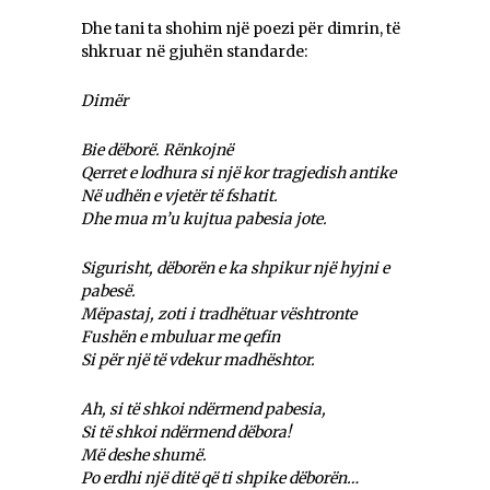
Dhe tani ta shohim një poezi për dimrin, të
shkruar në gjuhën standarde:
Dimër
Bie dëborë. Rënkojnë
Qerret e lodhura si një kor tragjedish antike
Në udhën e vjetër të fshatit.
Dhe mua m’u kujtua pabesia jote.
Sigurisht, dëborën e ka shpikur një hyjni e
pabesë.
Mëpastaj, zoti i tradhëtuar vështronte
Fushën e mbuluar me qefin
Si për një të vdekur madhështor.
Ah, si të shkoi ndërmend pabesia,
Si të shkoi ndërmend dëbora!
Më deshe shumë.
Po erdhi një ditë që ti shpike dëborën…