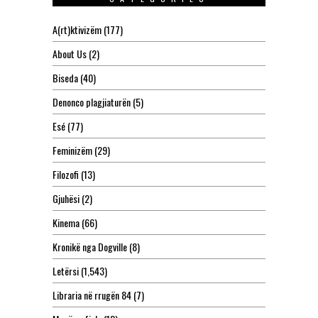
A(rt)ktivizëm
(177)
About Us
(2)
Biseda
(40)
Denonco plagjiaturën
(5)
Esé
(77)
Feminizëm
(29)
Filozofi
(13)
Gjuhësi
(2)
Kinema
(66)
Kronikë nga Dogville
(8)
Letërsi
(1,543)
Libraria në rrugën 84
(7)