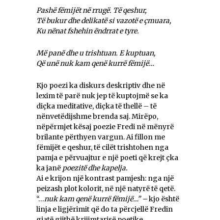
Pashë fëmijët në rrugë. Të qeshur,
Të bukur dhe delikatë si vazotë e çmuara,
Ku nënat fshehin ëndrrat e tyre.
Më panë dhe u trishtuan. E kuptuan,
Që unë nuk kam qenë kurrë fëmijë…
Kjo poezi ka diskurs deskriptiv dhe në
lexim të parë nuk jep të kuptojmë se ka
diçka meditative, diçka të thellë – të
nënvetëdijshme brenda saj. Mirëpo,
nëpërmjet kësaj poezie Fredi në mënyrë
brilante përthyen vargun. Ai fillon me
fëmijët e qeshur, të cilët trishtohen nga
pamja e përvuajtur e një poeti që krejt çka
ka janë
poezitë dhe kapelja.
Ai e krijon një kontrast pamjesh: nga një
peizash plot kolorit, në një natyrë të qetë.
“…
nuk kam qenë kurrë fëmijë…” –
kjo është
linja e ligjërimit që do ta përcjellë Fredin
gjatë gjithë krijimtarisë poetike.