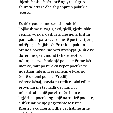
thjeshtësisht të përdorë ngjyrat, figurat e
shumta letrare dhe zhgënjimin politik e
jetësor.
Është e çuditshme sesi simbole të
llojllojshme si: zogu, deti, qielli, gjethi, shiu,
vetmia, vdekja, dashuria dhe nëna, kishin
parakaluar para syve edhe të poetëve tjerë,
mirëpo jo të gjithë ditën t’i katapultojnë
brenda poezisë, siç bëri Rreshpja. (Nuk e vë
dorën në zjarr: mund të ketë tek-tuk
ndonjë poezi të ndonjë poeti tjetër me këto
motive, mirëpo nuk ka vepër poetike të
ndërtuar mbi universalitetin e tyre, siç
është sistemi poetik i Fredit).
Përveç kësaj, poezia e Fredit e kaloi edhe
provimin më të madh që mund t’i
nënshtrohet një poezi: ndërrimin e
ligjërimit poetik. Nga një narrativë poetike,
e shkruar në një gegërishte të fisme,
Rreshpja çuditërisht dhe për habinë time