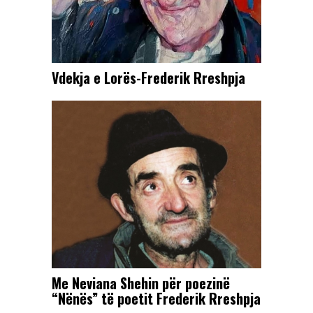
Vdekja e Lorës-Frederik Rreshpja
Me Neviana Shehin për poezinë
“Nënës” të poetit Frederik Rreshpja