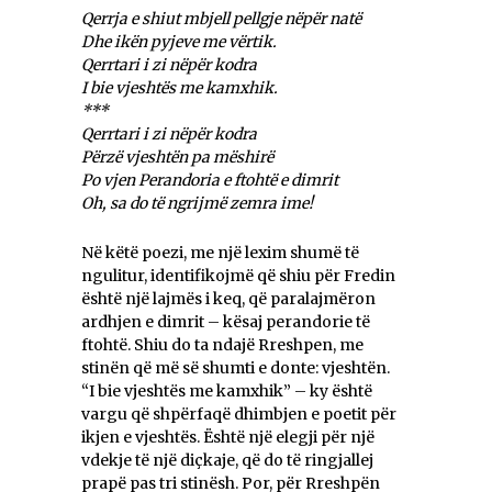
Qerrja e shiut mbjell pellgje nëpër natë
Dhe ikën pyjeve me vërtik.
Qerrtari i zi nëpër kodra
I bie vjeshtës me kamxhik.
***
Qerrtari i zi nëpër kodra
Përzë vjeshtën pa mëshirë
Po vjen Perandoria e ftohtë e dimrit
Oh, sa do të ngrijmë zemra ime!
Në këtë poezi, me një lexim shumë të
ngulitur, identifikojmë që shiu për Fredin
është një lajmës i keq, që paralajmëron
ardhjen e dimrit – kësaj perandorie të
ftohtë. Shiu do ta ndajë Rreshpen, me
stinën që më së shumti e donte: vjeshtën.
“I bie vjeshtës me kamxhik” – ky është
vargu që shpërfaqë dhimbjen e poetit për
ikjen e vjeshtës. Është një elegji për një
vdekje të një diçkaje, që do të ringjallej
prapë pas tri stinësh. Por, për Rreshpën