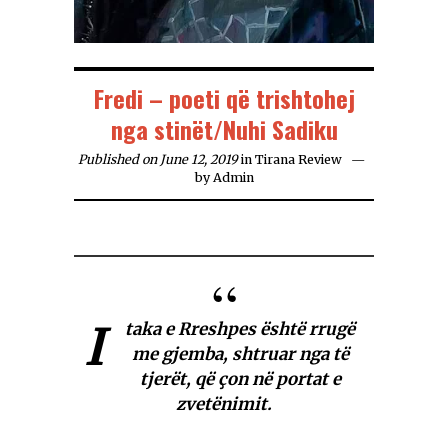
Fredi – poeti që trishtohej
nga stinët/Nuhi Sadiku
Published on June 12, 2019
in
Tirana Review
by
Admin
I
taka e Rreshpes është rrugë
me gjemba, shtruar nga të
tjerët, që çon në portat e
zvetënimit.