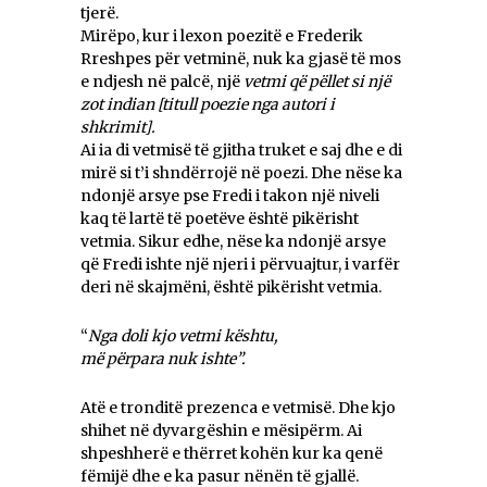
tjerë.
Mirëpo, kur i lexon poezitë e Frederik
Rreshpes për vetminë, nuk ka gjasë të mos
e ndjesh në palcë, një
vetmi që pëllet si një
zot indian [titull poezie nga autori i
shkrimit].
Ai ia di vetmisë të gjitha truket e saj dhe e di
mirë si t’i shndërrojë në poezi. Dhe nëse ka
ndonjë arsye pse Fredi i takon një niveli
kaq të lartë të poetëve është pikërisht
vetmia. Sikur edhe, nëse ka ndonjë arsye
që Fredi ishte një njeri i përvuajtur, i varfër
deri në skajmëni, është pikërisht vetmia.
“
Nga doli kjo vetmi kështu,
më përpara nuk ishte”.
Atë e tronditë prezenca e vetmisë. Dhe kjo
shihet në dyvargëshin e mësipërm. Ai
shpeshherë e thërret kohën kur ka qenë
fëmijë dhe e ka pasur nënën të gjallë.