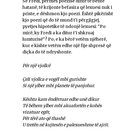
Se Fredi, përmes poezisë dinte të bënte
hatanë, të krijonte befasira që lexuesi nuk i
priste, e dëshmon kjo poezi. Është pikërisht
kjo poezi që do të mund t’i përgjigjej,
pyetjes hipotetike të ndonjë lexuesi: “Po
mirë, ky Fredi a ka ditur t’i shkruaj
lumturisë”? Po, e ka bërë vetëm njëherë,
kur e kishte vetëm edhe një fije shpresë që
diçka do të ndryshonte.
Për një vjollcë
Çeli vjollca e vogël mbi gurishte
Si një ylber mbi planete të panjohur.
Kështu kam ëndërruar edhe unë dikur
Të bëhem ylber mbi akuafortën e kohës
vizatuar egër,
Për tërë ato që thashë
U tretën në kujtesën e palexueshme të ajrit.