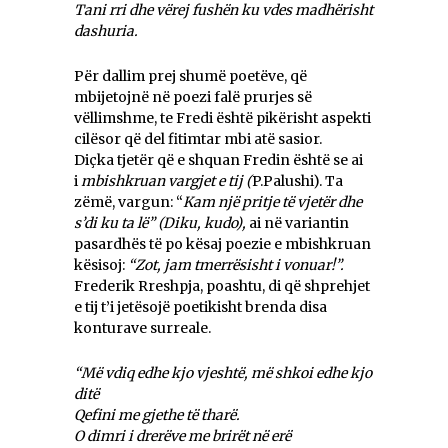
Tani rri dhe vërej fushën ku vdes madhërisht
dashuria.
Për dallim prej shumë poetëve, që
mbijetojnë në poezi falë prurjes së
vëllimshme, te Fredi është pikërisht aspekti
cilësor që del fitimtar mbi atë sasior.
Diçka tjetër që e shquan Fredin është se ai
i
mbishkruan vargjet e tij (
P.Palushi). Ta
zëmë, vargun: “
Kam një pritje të vjetër dhe
s’di ku ta lë” (Diku, kudo),
ai në variantin
pasardhës të po kësaj poezie e mbishkruan
kësisoj:
“Zot, jam tmerrësisht i vonuar!”.
Frederik Rreshpja, poashtu, di që shprehjet
e tij t’i jetësojë poetikisht brenda disa
konturave surreale.
“Më vdiq edhe kjo vjeshtë, më shkoi edhe kjo
ditë
Qefini me gjethe të tharë.
O dimri i drerëve me brirët në erë