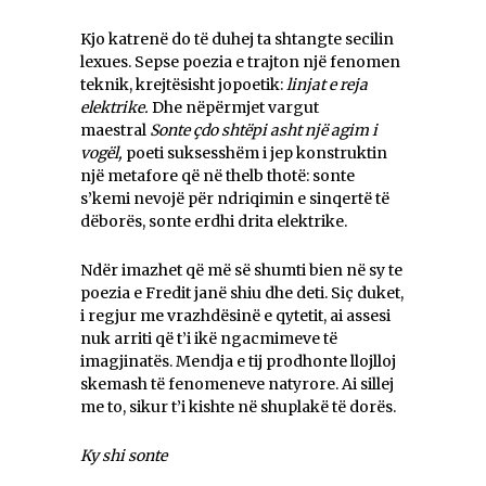
Kjo katrenë do të duhej ta shtangte secilin
lexues. Sepse poezia e trajton një fenomen
teknik, krejtësisht jopoetik:
linjat e reja
elektrike.
Dhe nëpërmjet vargut
maestral
Sonte çdo shtëpi asht një agim i
vogël,
poeti suksesshëm i jep konstruktin
një metafore që në thelb thotë: sonte
s’kemi nevojë për ndriqimin e sinqertë të
dëborës, sonte erdhi drita elektrike.
Ndër imazhet që më së shumti bien në sy te
poezia e Fredit janë shiu dhe deti. Siç duket,
i regjur me vrazhdësinë e qytetit, ai assesi
nuk arriti që t’i ikë ngacmimeve të
imagjinatës. Mendja e tij prodhonte llojlloj
skemash të fenomeneve natyrore. Ai sillej
me to, sikur t’i kishte në shuplakë të dorës.
Ky shi sonte