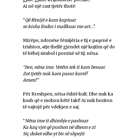
Ai në një rast tjetër thotë:
“
Që fëmijë e kam
kuptuar
se kisha lindur i mallkuar me art…”.
Mirëpo, ndonëse fëmijëria e tij e paqenë e
trishton, atje thellë gjendet një kujtim që do
të bëhej simbol i poezisë së tij: nëna.
“Ave, nëna ime. Vetëm tek ti kam besuar.
Zot tjetër nuk kam pasur kurrë!
Amen!”
Për Rreshpen, nëna është kult. Dhe nuk ka
kush që e mohon këtë fakt! Ai nuk heziton
të vajtojë për vdekjen e saj.
“
Nëna ime ti dhimbje e pashuar
Ka kaq vjet që pushon në dheun e zi
Siç duket edhe yt bir së shpejti