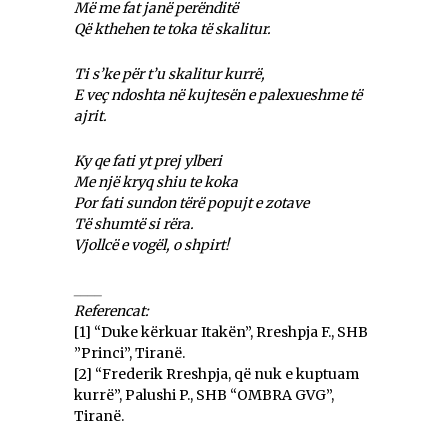
Më me fat janë perënditë
Që kthehen te toka të skalitur.
Ti s’ke për t’u skalitur kurrë,
E veç ndoshta në kujtesën e palexueshme të
ajrit.
Ky qe fati yt prej ylberi
Me një kryq shiu te koka
Por fati sundon tërë popujt e zotave
Të shumtë si rëra.
Vjollcë e vogël, o shpirt!
____
Referencat:
[1] “Duke kërkuar Itakën”, Rreshpja F., SHB
”Princi”, Tiranë.
[2] “Frederik Rreshpja, që nuk e kuptuam
kurrë”, Palushi P., SHB “OMBRA GVG”,
Tiranë.