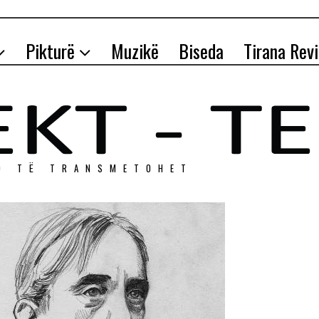
Pikturë
Muzikë
Biseda
Tirana Rev
O TЁ TRANSMETOHET