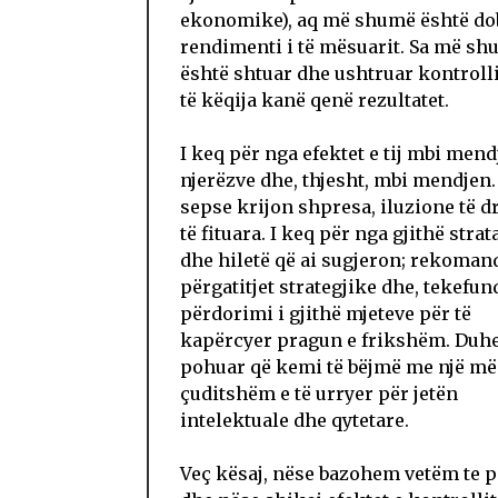
ekonomike), aq më shumë është do
rendimenti i të mësuarit. Sa më sh
është shtuar dhe ushtruar kontroll
të këqija kanë qenë rezultatet.
I keq për nga efektet e tij mbi mend
njerëzve dhe, thjesht, mbi mendjen.
sepse krijon shpresa, iluzione të d
të fituara. I keq për nga gjithë stra
dhe hiletë që ai sugjeron; rekoman
përgatitjet strategjike dhe, tekefund
përdorimi i gjithë mjeteve për të
kapërcyer pragun e frikshëm. Duh
pohuar që kemi të bëjmë me një më
çuditshëm e të urryer për jetën
intelektuale dhe qytetare.
Veç kësaj, nëse bazohem vetëm te p