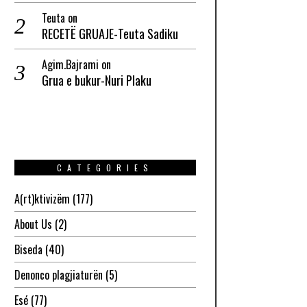
Teuta
on
RECETË GRUAJE-Teuta Sadiku
Agim.Bajrami
on
Grua e bukur-Nuri Plaku
CATEGORIES
A(rt)ktivizëm
(177)
About Us
(2)
Biseda
(40)
Denonco plagjiaturën
(5)
Esé
(77)