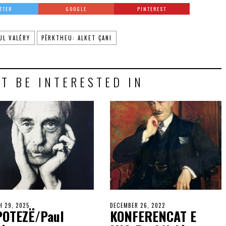
TTER
GOOGLE
PINTEREST
UL VALÉRY
PËRKTHEU: ALKET ÇANI
T BE INTERESTED IN
 29, 2025
DECEMBER 26, 2022
POTEZË/Paul
KONFERENCAT E