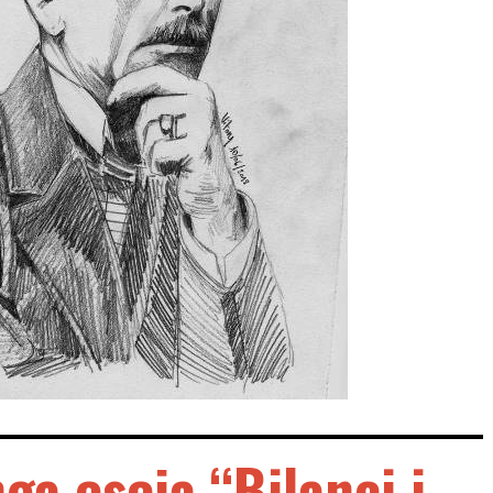
ga eseja “Bilanci i