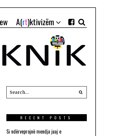
iew
A(
r
t
)ktivizëm
RECENT POSTS
Si ndërveprojnë mendja juaj e