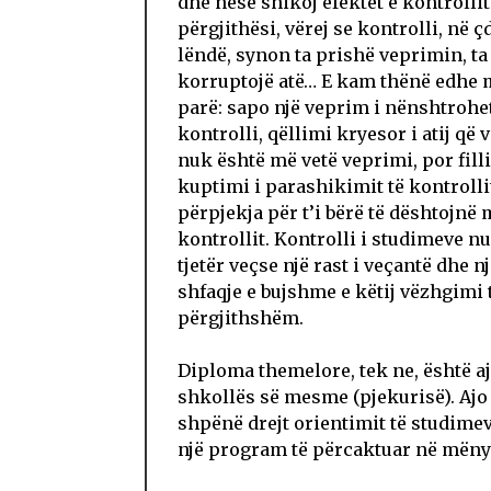
dhe nëse shikoj efektet e kontrollit
përgjithësi, vërej se kontrolli, në ç
lëndë, synon ta prishë veprimin, ta
korruptojë atë… E kam thënë edhe 
parë: sapo një veprim i nënshtrohet
kontrolli, qëllimi kryesor i atij që
nuk është më vetë veprimi, por fill
kuptimi i parashikimit të kontrolli
përpjekja për t’i bërë të dështojnë m
kontrollit. Kontrolli i studimeve n
tjetër veçse një rast i veçantë dhe n
shfaqje e bujshme e këtij vëzhgimi t
përgjithshëm.
Diploma themelore, tek ne, është aj
shkollës së mesme (pjekurisë). Ajo
shpënë drejt orientimit të studime
një program të përcaktuar në mëny