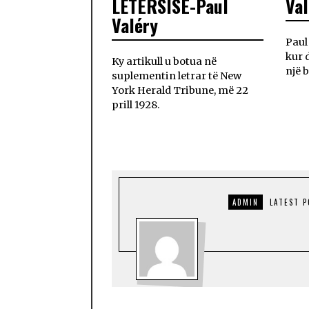
LETËRSISË-Paul
Val
Valéry
Paul
kur 
Ky artikull u botua në
një b
suplementin letrar të New
York Herald Tribune, më 22
prill 1928.
ADMIN
LATEST 