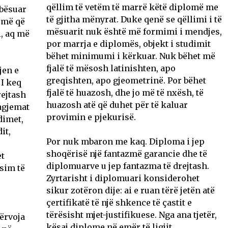
qëllim të vetëm të marrë këtë diplomë me
bësuar
të gjitha mënyrat. Duke qenë se qëllimi i të
umë që
mësuarit nuk është më formimi i mendjes,
i, aq më
por marrja e diplomës, objekt i studimit
bëhet minimumi i kërkuar. Nuk bëhet më
fjalë të mësosh latinishten, apo
jen e
greqishten, apo gjeometrinë. Por bëhet
 I keq
fjalë të huazosh, dhe jo më të nxësh, të
rejtash
huazosh atë që duhet për të kaluar
tagjemat
provimin e pjekurisë.
dimet,
it,
Por nuk mbaron me kaq. Diploma i jep
shoqërisë një fantazmë garancie dhe të
et
diplomuarve u jep fantazma të drejtash.
sim të
Zyrtarisht i diplomuari konsiderohet
sikur zotëron dije: ai e ruan tërë jetën atë
çertifikatë të një shkence të çastit e
tërësisht mjet-justifikuese. Nga ana tjetër,
ërvoja
kësaj diplome në emër të ligjit