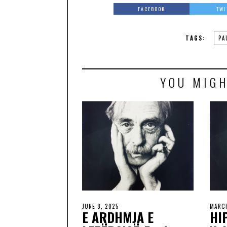
FACEBOOK
TWI
TAGS:
PA
YOU MIGH
JUNE 8, 2025
MARCH
E ARDHMJA E
HI