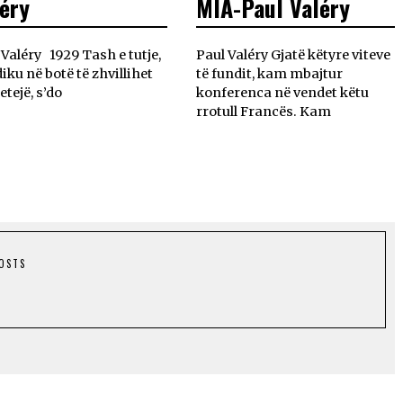
éry
MIA-Paul Valéry
 Valéry 1929 Tash e tutje,
Paul Valéry Gjatë këtyre viteve
diku në botë të zhvillihet
të fundit, kam mbajtur
etejë, s’do
konferenca në vendet këtu
rrotull Francës. Kam
POSTS