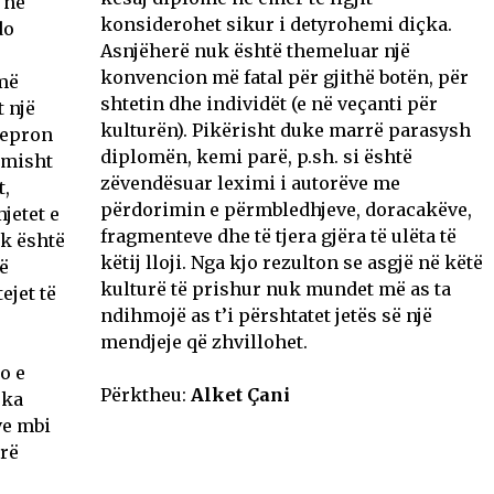
 në
konsiderohet sikur i detyrohemi diçka.
do
Asnjëherë nuk është themeluar një
konvencion më fatal për gjithë botën, për
më
shtetin dhe individët (e në veçanti për
 një
kulturën). Pikërisht duke marrë parasysh
 vepron
diplomën, kemi parë, p.sh. si është
imisht
zëvendësuar leximi i autorëve me
t,
përdorimin e përmbledhjeve, doracakëve,
jetet e
fragmenteve dhe të tjera gjëra të ulëta të
uk është
këtij lloji. Nga kjo rezulton se asgjë në këtë
jë
kulturë të prishur nuk mundet më as ta
ejet të
ndihmojë as t’i përshtatet jetës së një
mendjeje që zhvillohet.
o e
Përktheu:
Alket Çani
 ka
ve mbi
rë