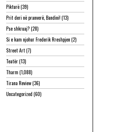
Pikturë
(39)
Prit deri në pranverë, Bandini!
(13)
Pse shkruaj?
(28)
Si e kam njohur Frederik Rreshpjen
(2)
Street Art
(7)
Teatër
(13)
Tharm
(1,088)
Tirana Review
(36)
Uncategorized
(60)