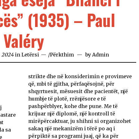
cës” (1935) – Paul
Valéry
, 2024
in
Letërsi
/
Përkthim
by
Admin
strikte dhe në konsiderimin e provimeve
që, mbi të gjitha, përfaqësojnë, për
shqyrtuesit, mësuesit dhe pacientët, një
humbje të plotë, rrënjësore e të
pashpërblyer, kohe dhe pune. Me të
j
krijuar një diplomë, një kontroll të
rastare
mirëpërcaktuar, ju shihni si organizohet
at
sakaq një mekanizëm i tërë po aq i
la sa
përpiktë sa programi juaj, që ka për
e