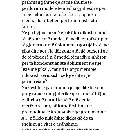
pashmangshme që sa më shumë të
përdorim modele të mëdha gjuhësore për
t’i përmbushur këto kërkesa, aq më të
mëdha do të bëhen përfundimisht ato
kërkesa.
Ne po hyjmë në një epokë ku dikush mund
të përdorë një model të madh gjuhësor për
të gjeneruar një dokument nga një listë me
pika dhe për t’ia dërguar atë një personi që
do të përdorë një model të madh gjuhësor
për ta kondensuar atë dokument në një
listë me pika. A mund ta argumentojë
ndokush seriozisht se ky është një
përmirësim?
Nuk është e pamundur që një ditë të kemi
programe kompjuterike që mund të bëjnë
gjithçka që mund të bëjë një qenie
njerëzore, por, në kundërshtim me
pretendimet e kompanive që promovojnë
A.I -në., kjo nuk është diçka që do ta
shohim në vitet e ardhshme.