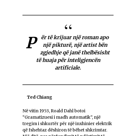
P
ër të krijuar një roman apo
një pikturë, një artist bën
zgjedhje që janë thelbësisht
të huaja për inteligjencën
artificiale.
Ted Chiang
Në vitin 1953, Roald Dahl botoi
“Gramatizuesi i madh automatik”, një
tregim i shkurtër për një inxhinier elektrik
që fshehtaz dëshiron të bëhet shkrimtar.