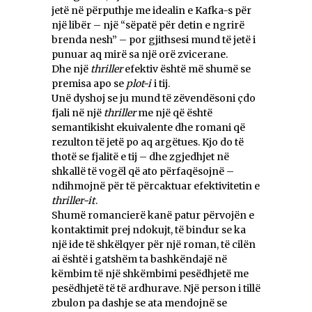
jetë në përputhje me idealin e Kafka-s për
një libër – një “sëpatë për detin e ngrirë
brenda nesh” – por gjithsesi mund të jetë i
punuar aq mirë sa një orë zvicerane.
Dhe një
thriller
efektiv është më shumë se
premisa apo se
plot-i
i tij.
Unë dyshoj se ju mund të zëvendësoni çdo
fjali në një
thriller
me një që është
semantikisht ekuivalente dhe romani që
rezulton të jetë po aq argëtues. Kjo do të
thotë se fjalitë e tij – dhe zgjedhjet në
shkallë të vogël që ato përfaqësojnë –
ndihmojnë për të përcaktuar efektivitetin e
thriller-it
.
Shumë romancierë kanë patur përvojën e
kontaktimit prej ndokujt, të bindur se ka
një ide të shkëlqyer për një roman, të cilën
ai është i gatshëm ta bashkëndajë në
këmbim të një shkëmbimi pesëdhjetë me
pesëdhjetë të të ardhurave. Një person i tillë
zbulon pa dashje se ata mendojnë se