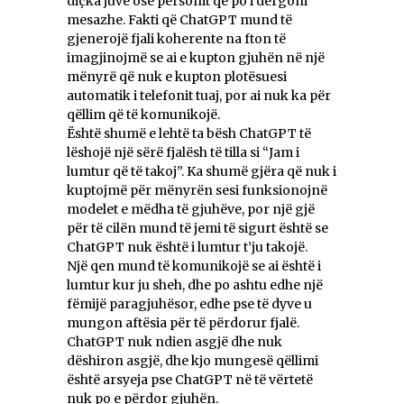
diçka juve ose personit që po i dërgoni
mesazhe. Fakti që ChatGPT mund të
gjenerojë fjali koherente na fton të
imagjinojmë se ai e kupton gjuhën në një
mënyrë që nuk e kupton plotësuesi
automatik i telefonit tuaj, por ai nuk ka për
qëllim që të komunikojë.
Është shumë e lehtë ta bësh ChatGPT të
lëshojë një sërë fjalësh të tilla si “Jam i
lumtur që të takoj”. Ka shumë gjëra që nuk i
kuptojmë për mënyrën sesi funksionojnë
modelet e mëdha të gjuhëve, por një gjë
për të cilën mund të jemi të sigurt është se
ChatGPT nuk është i lumtur t’ju takojë.
Një qen mund të komunikojë se ai është i
lumtur kur ju sheh, dhe po ashtu edhe një
fëmijë paragjuhësor, edhe pse të dyve u
mungon aftësia për të përdorur fjalë.
ChatGPT nuk ndien asgjë dhe nuk
dëshiron asgjë, dhe kjo mungesë qëllimi
është arsyeja pse ChatGPT në të vërtetë
nuk po e përdor gjuhën.