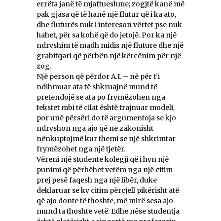
errëta janë të mjaftueshme; zogjtë kanë më
pak gjasa që të hanë një flutur që i ka ato,
dhe fluturës nuk i intereson vërtet pse nuk
hahet, për sa kohë që do jetojë. Por ka një
ndryshim të madh midis një fluture dhe një
grabitqari që përbën një kërcënim për një
zog.
Një person që përdor A.I. – në për t’i
ndihmuar ata të shkruajnë mund të
pretendojë se ata po frymëzohen nga
tekstet mbi të cilat është trajnuar modeli,
por unë përsëri do të argumentoja se kjo
ndryshon nga ajo që ne zakonisht
nënkuptojmë kur themi se një shkrimtar
frymëzohet nga një tjetër.
Vëreni një studente kolegji që i hyn një
punimi që përbëhet vetëm nga një citim
prej pesë faqesh nga një libër, duke
deklaruar se ky citim përcjell pikërisht atë
që ajo donte të thoshte, më mirë sesa ajo
mund ta thoshte vetë. Edhe nëse studentja