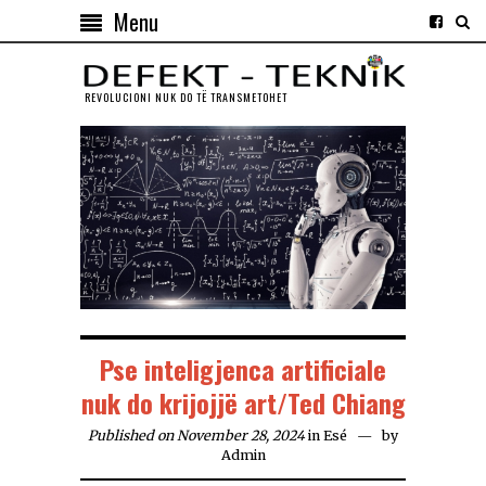
Menu
REVOLUCIONI NUK DO TЁ TRANSMETOHET
Pse inteligjenca artificiale
nuk do krijojjë art/Ted Chiang
Published on November 28, 2024
in
Esé
by
Admin