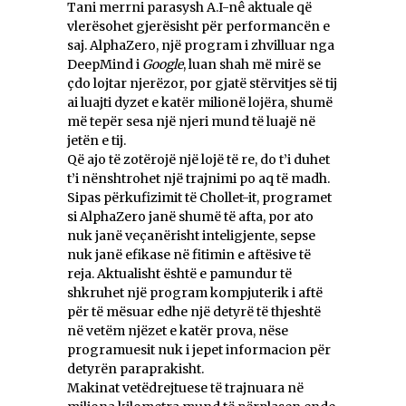
Tani merrni parasysh A.I-nê aktuale që
vlerësohet gjerësisht për performancën e
saj. AlphaZero, një program i zhvilluar nga
DeepMind i
Google
, luan shah më mirë se
çdo lojtar njerëzor, por gjatë stërvitjes së tij
ai luajti dyzet e katër milionë lojëra, shumë
më tepër sesa një njeri mund të luajë në
jetën e tij.
Që ajo të zotërojë një lojë të re, do t’i duhet
t’i nënshtrohet një trajnimi po aq të madh.
Sipas përkufizimit të Chollet-it, programet
si AlphaZero janë shumë të afta, por ato
nuk janë veçanërisht inteligjente, sepse
nuk janë efikase në fitimin e aftësive të
reja. Aktualisht është e pamundur të
shkruhet një program kompjuterik i aftë
për të mësuar edhe një detyrë të thjeshtë
në vetëm njëzet e katër prova, nëse
programuesit nuk i jepet informacion për
detyrën paraprakisht.
Makinat vetëdrejtuese të trajnuara në