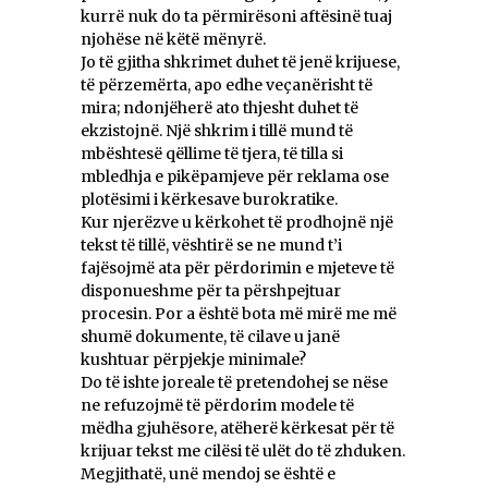
kurrë nuk do ta përmirësoni aftësinë tuaj
njohëse në këtë mënyrë.
Jo të gjitha shkrimet duhet të jenë krijuese,
të përzemërta, apo edhe veçanërisht të
mira; ndonjëherë ato thjesht duhet të
ekzistojnë. Një shkrim i tillë mund të
mbështesë qëllime të tjera, të tilla si
mbledhja e pikëpamjeve për reklama ose
plotësimi i kërkesave burokratike.
Kur njerëzve u kërkohet të prodhojnë një
tekst të tillë, vështirë se ne mund t’i
fajësojmë ata për përdorimin e mjeteve të
disponueshme për ta përshpejtuar
procesin. Por a është bota më mirë me më
shumë dokumente, të cilave u janë
kushtuar përpjekje minimale?
Do të ishte joreale të pretendohej se nëse
ne refuzojmë të përdorim modele të
mëdha gjuhësore, atëherë kërkesat për të
krijuar tekst me cilësi të ulët do të zhduken.
Megjithatë, unë mendoj se është e