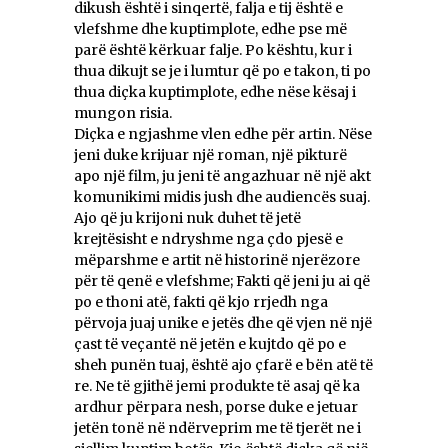
dikush është i sinqertë, falja e tij është e
vlefshme dhe kuptimplote, edhe pse më
parë është kërkuar falje. Po kështu, kur i
thua dikujt se je i lumtur që po e takon, ti po
thua diçka kuptimplote, edhe nëse kësaj i
mungon risia.
Diçka e ngjashme vlen edhe për artin. Nëse
jeni duke krijuar një roman, një pikturë
apo një film, ju jeni të angazhuar në një akt
komunikimi midis jush dhe audiencës suaj.
Ajo që ju krijoni nuk duhet të jetë
krejtësisht e ndryshme nga çdo pjesë e
mëparshme e artit në historinë njerëzore
për të qenë e vlefshme; Fakti që jeni ju ai që
po e thoni atë, fakti që kjo rrjedh nga
përvoja juaj unike e jetës dhe që vjen në një
çast të veçantë në jetën e kujtdo që po e
sheh punën tuaj, është ajo çfarë e bën atë të
re. Ne të gjithë jemi produkte të asaj që ka
ardhur përpara nesh, porse duke e jetuar
jetën tonë në ndërveprim me të tjerët ne i