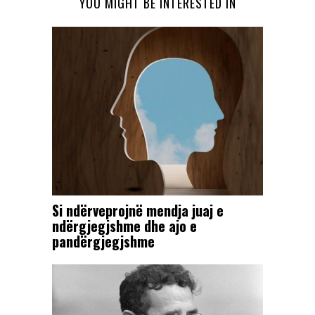
YOU MIGHT BE INTERESTED IN
Si ndërveprojnë mendja juaj e
ndërgjegjshme dhe ajo e
pandërgjegjshme