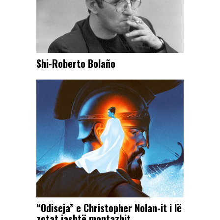
Shi-Roberto Bolaño
“Odiseja” e Christopher Nolan-it i lë
zotat jashtë montazhit