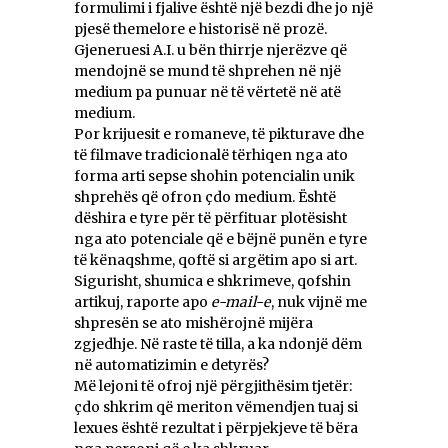
formulimi i fjalive është një bezdi dhe jo një
pjesë themelore e historisë në prozë.
Gjeneruesi A.I. u bën thirrje njerëzve që
mendojnë se mund të shprehen në një
medium pa punuar në të vërtetë në atë
medium.
Por krijuesit e romaneve, të pikturave dhe
të filmave tradicionalë tërhiqen nga ato
forma arti sepse shohin potencialin unik
shprehës që ofron çdo medium. Është
dëshira e tyre për të përfituar plotësisht
nga ato potenciale që e bëjnë punën e tyre
të kënaqshme, qoftë si argëtim apo si art.
Sigurisht, shumica e shkrimeve, qofshin
artikuj, raporte apo
e-mail-e
, nuk vijnë me
shpresën se ato mishërojnë mijëra
zgjedhje. Në raste të tilla, a ka ndonjë dëm
në automatizimin e detyrës?
Më lejoni të ofroj një përgjithësim tjetër:
çdo shkrim që meriton vëmendjen tuaj si
lexues është rezultat i përpjekjeve të bëra