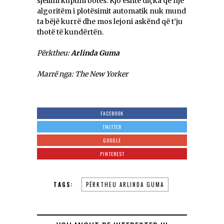
sjellim kuptim botës. Kjo është diçka që një
algoritëm i plotësimit automatik nuk mund
ta bëjë kurrë dhe mos lejoni askënd që t’ju
thotë të kundërtën.
Përktheu:
Arlinda Guma
Marrë nga: The New Yorker
FACEBOOK
TWITTER
GOOGLE
PINTEREST
TAGS:
PËRKTHEU ARLINDA GUMA