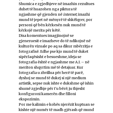
Shumica e zgjedhjeve në imazhin rezultues
duhet të huazohen nga piktura të
ngjashme që gjenden në
internet
; imazhi
mund të jepet në mënyrë të shkëlqyer, por
personi që bën kërkesën nuk mund të
kërkojë merita për këtë.
Disa komentues imagjinojnë se
gjeneruesit e imazheve do të ndikojnë në
kulturën vizuale po aq sa dikur mbërritja e
fotografisë. Edhe pse kjo mund të duket
sipërfaqësisht e besueshme, ideja se
fotografia është e ngjashme me A.I. – në
meriton shqyrtim më të detajuar. Kur
fotografia u zhvillua për herë të parë,
dyshoj se mund të dukej si një medium
artistik, sepse nuk ishte e dukshme që ishin
shumë zgjedhje për t’u bërë; ju thjesht
konfiguroni kamerën dhe filloni
ekspozimin.
Por me kalimin e kohës njerëzit kuptuan se
kishte një numër të madh gjërash që mund