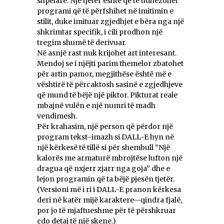
shpëlarë. Një tjetër është që të udhëzohet
programi që të përfshihet në imitimin e
stilit, duke imituar zgjedhjet e bëra nga një
shkrimtar specifik, i cili prodhon një
tregim shumë të derivuar.
Në asnjë rast nuk krijohet art interesant.
Mendoj se i njëjti parim themelor zbatohet
për artin pamor, megjithëse është më e
vështirë të përcaktosh sasinë e zgjedhjeve
që mund të bëjë një piktor. Pikturat reale
mbajnë vulën e një numri të madh
vendimesh.
Për krahasim, një person që përdor një
program tekst–imazh si DALL-E hyn në
një kërkesë të tillë si për shembull “Një
kalorës me armaturë mbrojtëse lufton një
dragua që nxjerr zjarr nga goja” dhe e
lejon programin që ta bëjë pjesën tjetër.
(Versioni më i ri i DALL-E pranon kërkesa
deri në katër mijë karaktere—qindra fjalë,
por jo të mjaftueshme për të përshkruar
çdo detaj të një skene.)