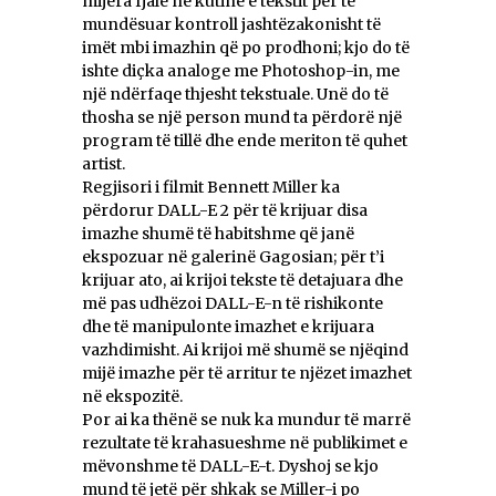
mijëra fjalë në kutinë e tekstit për të
mundësuar kontroll jashtëzakonisht të
imët mbi imazhin që po prodhoni; kjo do të
ishte diçka analoge me Photoshop-in, me
një ndërfaqe thjesht tekstuale. Unë do të
thosha se një person mund ta përdorë një
program të tillë dhe ende meriton të quhet
artist.
Regjisori i filmit Bennett Miller ka
përdorur DALL-E 2 për të krijuar disa
imazhe shumë të habitshme që janë
ekspozuar në galerinë Gagosian; për t’i
krijuar ato, ai krijoi tekste të detajuara dhe
më pas udhëzoi DALL-E-n të rishikonte
dhe të manipulonte imazhet e krijuara
vazhdimisht. Ai krijoi më shumë se njëqind
mijë imazhe për të arritur te njëzet imazhet
në ekspozitë.
Por ai ka thënë se nuk ka mundur të marrë
rezultate të krahasueshme në publikimet e
mëvonshme të DALL-E-t. Dyshoj se kjo
mund të jetë për shkak se Miller-i po