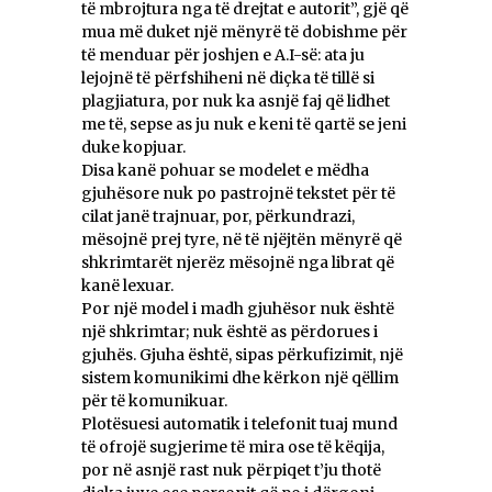
të mbrojtura nga të drejtat e autorit”, gjë që
mua më duket një mënyrë të dobishme për
të menduar për joshjen e A.I-së: ata ju
lejojnë të përfshiheni në diçka të tillë si
plagjiatura, por nuk ka asnjë faj që lidhet
me të, sepse as ju nuk e keni të qartë se jeni
duke kopjuar.
Disa kanë pohuar se modelet e mëdha
gjuhësore nuk po pastrojnë tekstet për të
cilat janë trajnuar, por, përkundrazi,
mësojnë prej tyre, në të njëjtën mënyrë që
shkrimtarët njerëz mësojnë nga librat që
kanë lexuar.
Por një model i madh gjuhësor nuk është
një shkrimtar; nuk është as përdorues i
gjuhës. Gjuha është, sipas përkufizimit, një
sistem komunikimi dhe kërkon një qëllim
për të komunikuar.
Plotësuesi automatik i telefonit tuaj mund
të ofrojë sugjerime të mira ose të këqija,
por në asnjë rast nuk përpiqet t’ju thotë