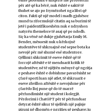
është plotësisht e sinqertë me profesorin
për atë që ka bërë, nuk është e saktë të
thuhet se ajo po frymëzohet nga libri që
citon. Fakti që një model i madh gjuhësor
mund ta riformulojë citatin aq sa burimi të
jetë i paidentifikueshëm nuk e ndryshon
natyrën themelore të asaj që po ndodh.
Siç ka vënë në dukje gjuhëtarja Emily M.
Bender, mësuesit nuk u kërkojnë
studentëve të shkruajnë esé sepse bota ka
nevojë për më shumë esé studentore.
Qëllimi i shkrimit të eseve është që të
forcojë aftësitë e të menduarit kritik të
studentëve; në të njëjtën mënyrë që ngritja
e peshave është e dobishme pavarësisht se
çfarë sporti luan një atlet, të shkruarit e
eseve zhvillon aftësitë e nevojshme për
çfarëdo lloj pune që do të marrë
përfundimisht një student i kolegjit.
Përdorimi i ChatGPT për të përfunduar
detyrat është sikur të sjellësh një pajisje
piruni në dhomën e ngritjes së peshave; ju