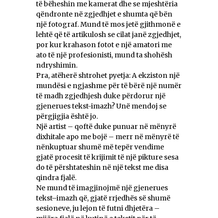
të bëheshin me kamerat dhe se mjeshtëria
qëndronte në zgjedhjet e shumta që bën
një fotograf. Mund të mos jetë gjithmonë e
lehtë që të artikulosh se cilat janë zgjedhjet,
por kur krahason fotot e një amatori me
ato të një profesionisti, mund ta shohësh
ndryshimin.
Pra, atëherë shtrohet pyetja: A ekziston një
mundësi e ngjashme për të bërë një numër
të madh zgjedhjesh duke përdorur një
gjenerues tekst-imazh? Unë mendoj se
përgjigjia është jo.
Një artist – qoftë duke punuar në mënyrë
dixhitale apo me bojë – merr në mënyrë të
nënkuptuar shumë më tepër vendime
gjatë procesit të krijimit të një pikture sesa
do të përshtateshin në një tekst me disa
qindra fjalë.
Ne mund të imagjinojmë një gjenerues
tekst–imazh që, gjatë rrjedhës së shumë
sesioneve, ju lejon të futni dhjetëra –