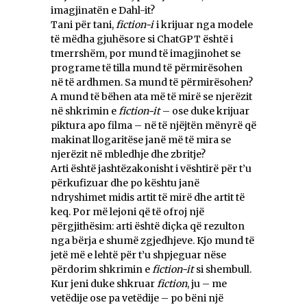
imagjinatën e Dahl-it?
Tani për tani,
fiction-i
i krijuar nga modele
të mëdha gjuhësore si ChatGPT është i
tmerrshëm, por mund të imagjinohet se
programe të tilla mund të përmirësohen
në të ardhmen. Sa mund të përmirësohen?
A mund të bëhen ata më të mirë se njerëzit
në shkrimin e
fiction-it
– ose duke krijuar
piktura apo filma – në të njëjtën mënyrë që
makinat llogaritëse janë më të mira se
njerëzit në mbledhje dhe zbritje?
Arti është jashtëzakonisht i vështirë për t’u
përkufizuar dhe po kështu janë
ndryshimet midis artit të mirë dhe artit të
keq. Por më lejoni që të ofroj një
përgjithësim: arti është diçka që rezulton
nga bërja e shumë zgjedhjeve. Kjo mund të
jetë më e lehtë për t’u shpjeguar nëse
përdorim shkrimin e
fiction-it
si shembull.
Kur jeni duke shkruar
fiction
, ju – me
vetëdije ose pa vetëdije – po bëni një