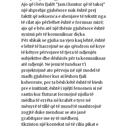
Ajo që i bën fjalët “Jam i lumtur që të takoj”
një shprehje gjuhësore nuk është prej
faktit që sekuenca e shenjave të tekstit nga
të cilat ajo përbëhet është e formuar mirë;
ajo që e bën atë një thënie gjuhësore është
synimi për të komunikuar diçka.
Për shkak se gjuha na vjen kaq lehtë, është
e lehtë të harrojmë se ajo qëndron në krye
të këtyre përvojave të tjera të ndjenjës
subjektive dhe dëshirës për ta komunikuar
atë ndjenjë. Ne jemi të tunduar t’i
projektojmë ato përvoja në një model të
madh gjuhësor kur ai lëshon fjali
koherente, por ta bësh këtë është të biesh
pre e imitimit; është i njëjti fenomen si në
rastin kur fluturat formojnë njolla të
mëdha të errëta në krahët e tyre në
mënyrë të tillë që të mund të mashtrojnë
zogjtë duke menduar se ato janë
grabitqare me sy të mëdhenj.
Ekziston një kontekst në të cilin pikat e