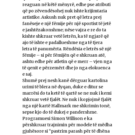
reaguan në këtë mënyrë, edhe pse atributi
që po zëvendësohej nuk ishte krijimtaria
artistike. Askush nuk pret që letra prej
fanëseje e një fëmije për një sportist të jetë
e jashtëzakonshme; nëse vajza e re do ta
kishte shkruar vetë letrën, ka të ngjarë që
ajo të ishte e padallueshme nga të tjera
letra të panumërta. Rëndësia e letrës së një
fëmije – si për fëmijën që e shkruan atë,
ashtu edhe për atletin që e merr – vjen nga
të qenit e përzemërt dhe jo nga elokuenca
e saj.
Shumë prej nesh kanë dërguar kartolina
urimi të blera në dyqan, duke e ditur se
marrësi do ta ketë të qartë se ne nuk i kemi
shkruar vetë fjalët. Ne nuk i kopjojmë fjalët
nga një kartë Hallmark me shkrimin tonë,
sepse kjo do të dukej e pandershme.
Programuesi Simon Willison e ka
përshkruar trajnimin për modele të mëdha
gjuhësore si “pastrim parash për të dhëna