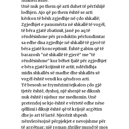
ndahen lehtë.
Unë nuk po them që arti duhet të përfshijë
lodhjen. Ajo që po them është se arti
kërkon të bësh zgjedhje në çdo shkallë;
Zgjedhjet e panumërta në shkallë të vogël,
të bëra gjatë zbatimit, janë po aq të
rëndësishme për produktin përfundimtar
sa edhe disa zgjedhje në shkallë të gjerë të
bëra gjatë konceptimit. Është gabim që të
barazosh “në shkallë të gjerë” me “të
rëndësishme” kur bëhet fjalë për zgjedhjet
e bëra gjatë krijimit të artit; ndërlidhja
midis shkallës së madhe dhe shkallës së
vogël është vendi ku qëndron arti.
Të besosh se frymëzimi tejkalon çdo gjë
tjetër është, dyshoj, një shenjë se dikush
nuk është i njohur me mediumin. Unë
pretendoj se kjo është e vërtetë edhe nëse
qëllimi i dikujt është që të krijojë argëtim
dhe jo art të lartë. Njerëzit shpesh
nënvlerësojnë përpjekjet e nevojshme për
të argëtuar; një roman
thriller
mund të mos