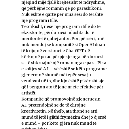
njëqind mijë fjalë krejtësisht të ndryshme,
që përbëjnë romanin që po parashikoni.
Nuk është e qartë për mua sesi do të ishte
një program i tillë.
Teorikisht, nëse një program i tillë do të
ekzistonte, përdoruesi ndoshta do të
meritonte të quhej autor. Por, përsëri, unë
nuk mendoj se kompanitë si OpenAI duan
të krijojnë versionet e ChatGPT që
kërkojnë po aq përpjekje nga përdoruesit
sa të shkruajnë një roman nga e para. Pika
e shitjes së A.I. – së është se këto programe
gjenerojnë shumë më tepër sesa ju
vendosni në to, dhe kjo është pikërisht ajo
që i pengon ato të jenë mjete efektive për
artistët.
Kompanitë që promovojnë gjeneruesin-
A.I. pretendojnë se do të çlirojnë
kreativitetin. Në thelb, ata thonë se arti
mund të jetë i gjithi frymëzim dhe jo djersë
e mund – por këto gjëra nuk mund të