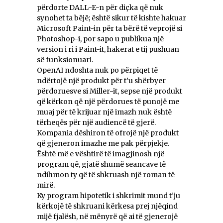
përdorte DALL-E-n për diçka që nuk
synohet ta bëjë; është sikur të kishte hakuar
Microsoft Paint-in për ta bërë të veprojë si
Photoshop-i, por sapo u publikua një
version i ri i Paint-it, hakerat e tij pushuan
së funksionuari.
OpenAI ndoshta nuk po përpiqet të
ndërtojë një produkt për t’u shërbyer
përdoruesve si Miller-it, sepse një produkt
që kërkon që një përdorues të punojë me
muaj për të krijuar një imazh nuk është
tërheqës për një audiencë të gjerë.
Kompania dëshiron të ofrojë një produkt
që gjeneron imazhe me pak përpjekje.
Është më e vështirë të imagjinosh një
program që, gjatë shumë seancave të
ndihmon ty që të shkruash një roman të
mirë.
Ky program hipotetik i shkrimit mund t’ju
kërkojë të shkruani kërkesa prej njëqind
mijë fjalësh, në mënyrë që ai të gjenerojë