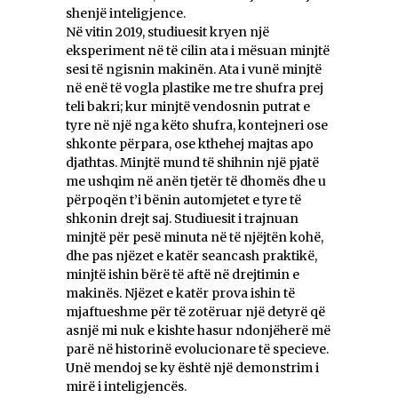
shenjë inteligjence.
Në vitin 2019, studiuesit kryen një
eksperiment në të cilin ata i mësuan minjtë
sesi të ngisnin makinën. Ata i vunë minjtë
në enë të vogla plastike me tre shufra prej
teli bakri; kur minjtë vendosnin putrat e
tyre në një nga këto shufra, kontejneri ose
shkonte përpara, ose kthehej majtas apo
djathtas. Minjtë mund të shihnin një pjatë
me ushqim në anën tjetër të dhomës dhe u
përpoqën t’i bënin automjetet e tyre të
shkonin drejt saj. Studiuesit i trajnuan
minjtë për pesë minuta në të njëjtën kohë,
dhe pas njëzet e katër seancash praktikë,
minjtë ishin bërë të aftë në drejtimin e
makinës. Njëzet e katër prova ishin të
mjaftueshme për të zotëruar një detyrë që
asnjë mi nuk e kishte hasur ndonjëherë më
parë në historinë evolucionare të specieve.
Unë mendoj se ky është një demonstrim i
mirë i inteligjencës.