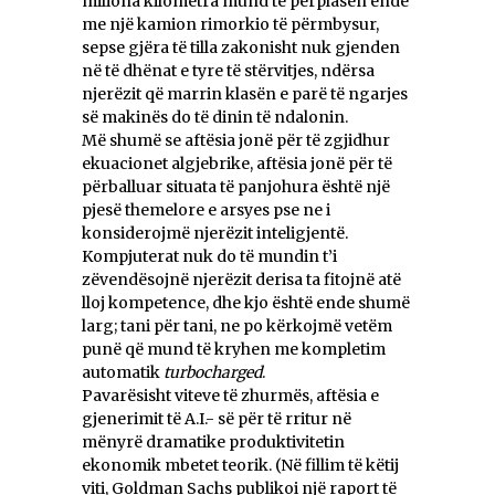
miliona kilometra mund të përplasen ende
me një kamion rimorkio të përmbysur,
sepse gjëra të tilla zakonisht nuk gjenden
në të dhënat e tyre të stërvitjes, ndërsa
njerëzit që marrin klasën e parë të ngarjes
së makinës do të dinin të ndalonin.
Më shumë se aftësia jonë për të zgjidhur
ekuacionet algjebrike, aftësia jonë për të
përballuar situata të panjohura është një
pjesë themelore e arsyes pse ne i
konsiderojmë njerëzit inteligjentë.
Kompjuterat nuk do të mundin t’i
zëvendësojnë njerëzit derisa ta fitojnë atë
lloj kompetence, dhe kjo është ende shumë
larg; tani për tani, ne po kërkojmë vetëm
punë që mund të kryhen me kompletim
automatik
turbocharged
.
Pavarësisht viteve të zhurmës, aftësia e
gjenerimit të A.I.- së për të rritur në
mënyrë dramatike produktivitetin
ekonomik mbetet teorik. (Në fillim të këtij
viti, Goldman Sachs publikoi një raport të