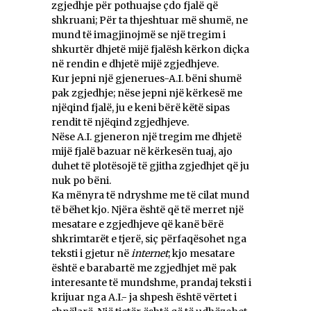
zgjedhje për pothuajse çdo fjalë që
shkruani; Për ta thjeshtuar më shumë, ne
mund të imagjinojmë se një tregim i
shkurtër dhjetë mijë fjalësh kërkon diçka
në rendin e dhjetë mijë zgjedhjeve.
Kur jepni një gjenerues-A.I. bëni shumë
pak zgjedhje; nëse jepni një kërkesë me
njëqind fjalë, ju e keni bërë këtë sipas
rendit të njëqind zgjedhjeve.
Nëse A.I. gjeneron një tregim me dhjetë
mijë fjalë bazuar në kërkesën tuaj, ajo
duhet të plotësojë të gjitha zgjedhjet që ju
nuk po bëni.
Ka mënyra të ndryshme me të cilat mund
të bëhet kjo. Njëra është që të merret një
mesatare e zgjedhjeve që kanë bërë
shkrimtarët e tjerë, siç përfaqësohet nga
teksti i gjetur në
internet
; kjo mesatare
është e barabartë me zgjedhjet më pak
interesante të mundshme, prandaj teksti i
krijuar nga A.I.- ja shpesh është vërtet i