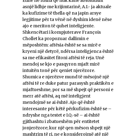
Edhe në fusha që nuk kanë absolutisht
asnjë lidhje me krijimtarinë, A.I.- ja aktuale
ka kufizime të thella që na japin arsye
legjitime për ta vënë në dyshim idenë nëse
ajo e meriton të quhet inteligjente.
Shkencëtari i kompjuterave François
Chollet ka propozuar dallimin e
mëposhtëm: aftësia është se sa mirë e
kryeni një detyrë, ndërsa inteligjenca është
sa me efikasitet fitoni aftësi të reja. Unë
mendoj se kjo e pasqyron mjaft mirë
intuitën tonë për qeniet njerëzore.
Shumica e njerëzve mund të mësojnë një
aftësi të re duke patur parasysh praktikën e
mjaftueshme, por sa më shpejt që personi e
merr atë aftësi, aq më inteligjent
mendojmë se ai është. Ajo që është
interesante për këtë përkufizim është se –
ndryshe nga testet e I.Q.-së – ai është
gjithashtu i zbatueshëm për entitetet
jonjerëzore; kur një qen mëson shpejt një
mashtrim të ri, ne e konsiderojmë atë një