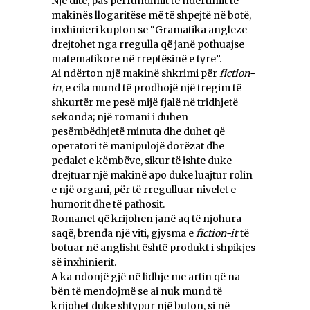
Një ditë, pas përfundimit të ndërtimit të
makinës llogaritëse më të shpejtë në botë,
inxhinieri kupton se “Gramatika angleze
drejtohet nga rregulla që janë pothuajse
matematikore në rreptësinë e tyre”.
Ai ndërton një makinë shkrimi për
fiction-
in
, e cila mund të prodhojë një tregim të
shkurtër me pesë mijë fjalë në tridhjetë
sekonda; një romani i duhen
pesëmbëdhjetë minuta dhe duhet që
operatori të manipulojë dorëzat dhe
pedalet e këmbëve, sikur të ishte duke
drejtuar një makinë apo duke luajtur rolin
e një organi, për të rregulluar nivelet e
humorit dhe të pathosit.
Romanet që krijohen janë aq të njohura
saqë, brenda një viti, gjysma e
fiction-it
të
botuar në anglisht është produkt i shpikjes
së inxhinierit.
A ka ndonjë gjë në lidhje me artin që na
bën të mendojmë se ai nuk mund të
krijohet duke shtypur një buton, si në