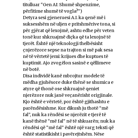
titulluar “Gen AI: Shumë shpenzime,
përfitime shumë të vogla?”)
Detyra sesi gjeneruesi A.I. ka qenë më i
suksesshëm në uljen e pritshmërive tona, si
për gjërat që lexojmë, ashtu edhe për veten
tonë kur shkruajmë diçka që ta lexojnë të
tjerët. Është një teknologji thelbësisht
çnjerëzore sepse na trajton si më pak sesa
në të vërtetë jemi: krijues dhe kuptues të
kuptimit. Ajo zvogëlon sasinë e qëllimeve
në botë.
Disa individë kanë mbrojtur modele të
mëdha gjuhësore duke thënë se shumica e
atyre që thonë ose shkruajnë qeniet
njerëzore nuk janë veçanërisht origjinale.
Kjo është e vërtetë, por është gjithashtu e
parëndësishme. Kur dikush ju thotë “më
fal”, nuk ka rëndësi se njerëzit e tjerë të
kanë thënë “më fal” në të shkuarën; nuk ka
rëndësi që “më fal” është një varg teksti që
është statistikisht i pavërejtshëm. Nëse