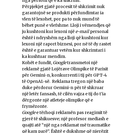
nga personi që e ka shkruar.
Përpjekjet gjatë procesit të shkrimit nuk
garantojnë se produkti përfundimtar ia
vlen të lexohet, por pa to nuk mund të
bëhet punë e vlefshme. Lloji i vëmendjes që
ju kushtoni kur lexoni një
e-mail
personal
është i ndryshëm nga lloji që kushtoni kur
lexoni një raport biznesi, por në të dy rastet
është e garantuar vetëm kur shkrimtari i
ka kushtuar mendim.
Kohët e fundit,
Google
transmetoi një
reklamë gjatë Lojërave Olimpike të Parisit
për Gemini-n, konkurrenti i tij për GPT-4
të OpenAI.-së. Reklama tregon një baba
duke përdorur Gemini-n për të shkruar
një letër fansash, të cilën vajza e tij do t’ia
dërgonte një atleteje olimpike që e
frymëzonte.
Google
e tërhoqi reklamën pas reagimit të
gjerë të shikuesve; një profesor mediash e
quajti atë “një nga reklamat më traumatike
që kam parë”. Është e dukshme që njerëzit