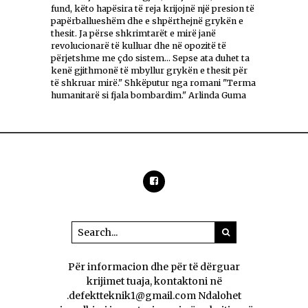
fund, këto hapësira të reja krijojnë një presion të
papërballueshëm dhe e shpërthejnë grykën e
thesit. Ja përse shkrimtarët e mirë janë
revolucionarë të kulluar dhe në opozitë të
përjetshme me çdo sistem... Sepse ata duhet ta
kenë gjithmonë të mbyllur grykën e thesit për
të shkruar mirë." Shkëputur nga romani "Terma
humanitarë si fjala bombardim." Arlinda Guma
Për informacion dhe për të dërguar
krijimet tuaja, kontaktoni në
.defektteknik1@gmail.com Ndalohet