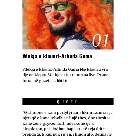
01
Vdekja e klounit-Arlinda Guma
Vdekja e klounit-Arlinda Guma Një kloun u vra
dje në Aleppo.Vdekja e tij u raportua live. Pranë
More
fotos në gazetë, …
QUOTE
"Gjithmonë e kam përfytyruar shkrimtarin si një
njeri që e kanë mbyllur në një thes, dhe thesit ia
kanë zënë grykën fort, ndërkohë që ai
eksploron, pa u lodhur, hapësira të reja drite
brenda tij. E kur nuk i gjen, i krijon ato, derisa në