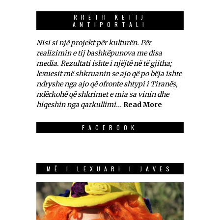
RRETH KËTIJ
ANTIPORTALI
Nisi si një projekt për kulturën. Për
realizimin e tij bashkëpunova me disa
media. Rezultati ishte i njëjtë në të gjitha;
lexuesit më shkruanin se ajo që po bëja ishte
ndryshe nga ajo që ofronte shtypi i Tiranës,
ndërkohë që shkrimet e mia sa vinin dhe
hiqeshin nga qarkullimi...
Read More
FACEBOOK
MË I LEXUARI I JAVES