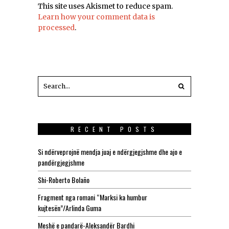
This site uses Akismet to reduce spam.
Learn how your comment data is
processed
.
RECENT POSTS
Si ndërveprojnë mendja juaj e ndërgjegjshme dhe ajo e
pandërgjegjshme
Shi-Roberto Bolaño
Fragment nga romani “Marksi ka humbur
kujtesën”/Arlinda Guma
Meshë e pandarë-Aleksandër Bardhi