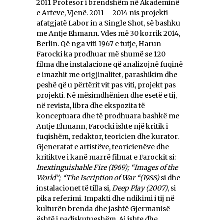
2011 Profesor i brendshëm në Akademinë
e Arteve, Vjenë. 2011 – 2014 nis projekti
afatgjatë Labor in a Single Shot, së bashku
me Antje Ehmann. Vdes më 30 korrik 2014,
Berlin. Që nga viti 1967 e tutje, Harun
Farocki ka prodhuar më shumë se 120
filma dhe instalacione që analizojnë fuqinë
e imazhit me origjinalitet, parashikim dhe
peshë që u përtërit vit pas viti, projekt pas
projekti. Në mësimdhënien dhe esetë e tij,
në revista, libra dhe ekspozita të
konceptuara dhe të prodhuara bashkë me
Antje Ehmann, Farocki ishte një kritik i
fuqishëm, redaktor, teoricien dhe kurator.
Gjeneratat e artistëve, teoricienëve dhe
kritiktve i kanë marrë filmat e Farockit si:
Inextinguishable Fire (1969); “Images of the
World”; “The Iscription of War “(1988)
si dhe
instalacionet të tilla si,
Deep Play (2007)
, si
pika referimi. Impakti dhe ndikimi i tij në
kulturën brenda dhe jashtë Gjermanisë
është i padiskutueshëm. Ai ishte dhe