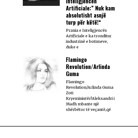
Inteligjencën
Artificiale:” Nuk kam
absolutisht asnjë
turp për këtë!“
Prania e Inteligjencës
Artificiale e ka tronditur
industrinë e botimeve,
duke e
Flamingo
Revolution/Arlinda
Guma
Flamingo
Revolution/Arlinda Guma
Zoti
Kryeministër!Aleksandri i
Madh mbante një
shërbëtor të veçantë,që