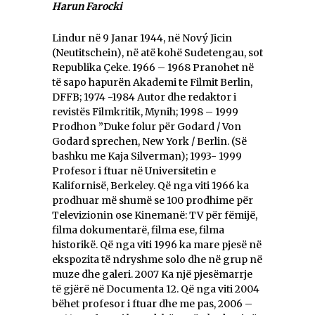
Harun Farocki
Lindur në 9 Janar 1944, në Nový Jicin
(Neutitschein), në atë kohë Sudetengau, sot
Republika Çeke. 1966 – 1968 Pranohet në
të sapo hapurën Akademi te Filmit Berlin,
DFFB; 1974 -1984 Autor dhe redaktor i
revistës Filmkritik, Mynih; 1998 – 1999
Prodhon ”Duke folur për Godard / Von
Godard sprechen, New York / Berlin. (Së
bashku me Kaja Silverman); 1993- 1999
Profesor i ftuar në Universitetin e
Kalifornisë, Berkeley. Që nga viti 1966 ka
prodhuar më shumë se 100 prodhime për
Televizionin ose Kinemanë: TV për fëmijë,
filma dokumentarë, filma ese, filma
historikë. Që nga viti 1996 ka mare pjesë në
ekspozita të ndryshme solo dhe në grup në
muze dhe galeri. 2007 Ka një pjesëmarrje
të gjërë në Documenta 12. Që nga viti 2004
bëhet profesor i ftuar dhe me pas, 2006 –