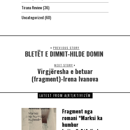
Tirana Review
(36)
Uncategorized
(60)
PREVIOUS STORY
BLETËT E DIMNIT-HILDE DOMIN
NEXT STORY
Virgjëresha e betuar
(fragment)-Irena Ivanova
LATEST FROM A(RT)KTIVIZËM
Fragment nga
romani “Marksi ka
humbur