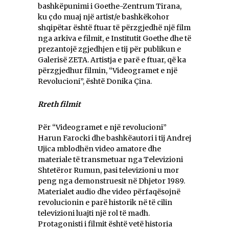
bashkëpunimi i Goethe-Zentrum Tirana,
ku çdo muaj një artist/e bashkëkohor
shqipëtar është ftuar të përzgjedhë një film
nga arkiva e filmit, e Institutit Goethe dhe të
prezantojë zgjedhjen e tij për publikun e
Galerisë ZETA. Artistja e parë e ftuar, që ka
përzgjedhur filmin, “Videogramet e një
Revolucioni”, është Donika Çina.
Rreth filmit
Për “Videogramet e një revolucioni”
Harun Farocki dhe bashkëautori i tij Andrej
Ujica mblodhën video amatore dhe
materiale të transmetuar nga Televizioni
Shtetëror Rumun, pasi televizioni u mor
peng nga demonstruesit në Dhjetor 1989.
Materialet audio dhe video përfaqësojnë
revolucionin e parë historik në të cilin
televizioni luajti një rol të madh.
Protagonisti i filmit është vetë historia