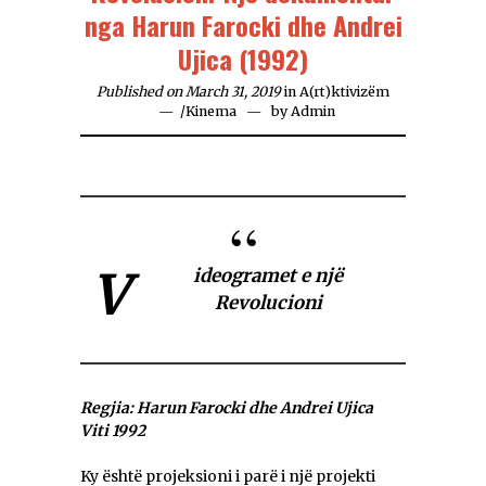
nga Harun Farocki dhe Andrei
Ujica (1992)
Published on March 31, 2019
in
A(rt)ktivizëm
/
Kinema
by
Admin
V
ideogramet e një
Revolucioni
Regjia: Harun Farocki dhe Andrei Ujica
Viti 1992
Ky është projeksioni i parë i një projekti