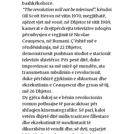
bashkëkohore.
“The revolution will not be televised”
, këndoi
Gil Scott Heron në vitin 1970, megjithatë,
njëzet vjet më vonë, në Dhjetor të vitit 1989,
kamerat e drejtpërdrejta televizive ndoqën
përmbysjen e regjimit të Nicolae
Ceauşescu, në Rumani. Ç’është më e
rëndësishmja, më 22 Dhjetor,
demonstruesit pushtuan studiot e stacionit
televiziv shtetëror. Për pesë ditë, duke
improvizuar sa më mirë që mundën, ata
transmetuan mbulimin e revolucionit,
duke përfshirë gjykimin e shkurtuar dhe
ekzekutimin e Ceauşescut dhe gruas së tij,
më 26 Dhjetor.
Dy gjëra dukej se e bënin revolucionin
rumun pothuajse të paracaktuar për
shfaqjen kinematografike. Së pari, kaloi
vetëm dhjetë ditë midis trazirave fillestare
dhe ekzekutimit të sundimtarit të
dikurshëm të vendit dhe, së dyti, ngjarjet