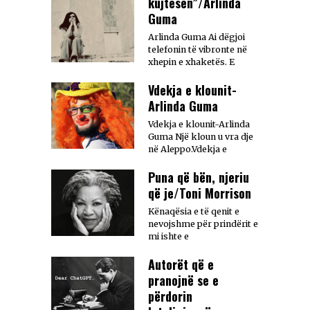
kujtesën”/Arlinda
Guma
Arlinda Guma Ai dëgjoi
telefonin të vibronte në
xhepin e xhaketës. E
Vdekja e klounit-
Arlinda Guma
Vdekja e klounit-Arlinda
Guma Një kloun u vra dje
në Aleppo.Vdekja e
Puna që bën, njeriu
që je/Toni Morrison
Kënaqësia e të qenit e
nevojshme për prindërit e
mi ishte e
Autorët që e
pranojnë se e
përdorin