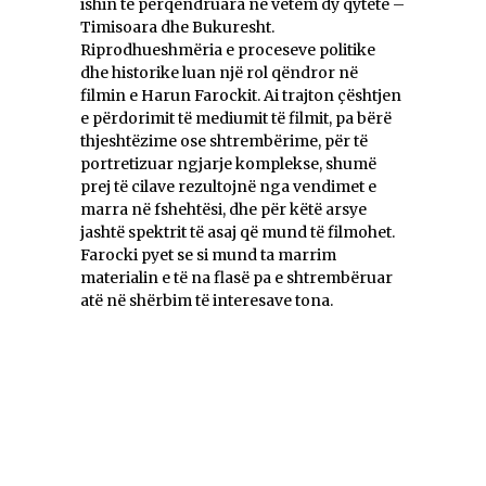
ishin të përqendruara në vetëm dy qytete –
Timisoara dhe Bukuresht.
Riprodhueshmëria e proceseve politike
dhe historike luan një rol qëndror në
filmin e Harun Farockit. Ai trajton çështjen
e përdorimit të mediumit të filmit, pa bërë
thjeshtëzime ose shtrembërime, për të
portretizuar ngjarje komplekse, shumë
prej të cilave rezultojnë nga vendimet e
marra në fshehtësi, dhe për këtë arsye
jashtë spektrit të asaj që mund të filmohet.
Farocki pyet se si mund ta marrim
materialin e të na flasë pa e shtrembëruar
atë në shërbim të interesave tona.