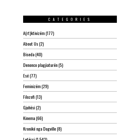
CATEGORIES
A(rt)ktivizëm
(177)
About Us
(2)
Biseda
(40)
Denonco plagjiaturën
(5)
Esé
(77)
Feminizëm
(29)
Filozofi
(13)
Gjuhësi
(2)
Kinema
(66)
Kronikë nga Dogville
(8)
Letërsi
(1,542)