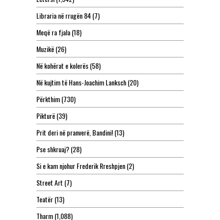
Libraria në rrugën 84
(7)
Meqë ra fjala
(18)
Muzikë
(26)
Në kohërat e kolerës
(58)
Në kujtim të Hans-Joachim Lanksch
(20)
Përkthim
(730)
Pikturë
(39)
Prit deri në pranverë, Bandini!
(13)
Pse shkruaj?
(28)
Si e kam njohur Frederik Rreshpjen
(2)
Street Art
(7)
Teatër
(13)
Tharm
(1,088)