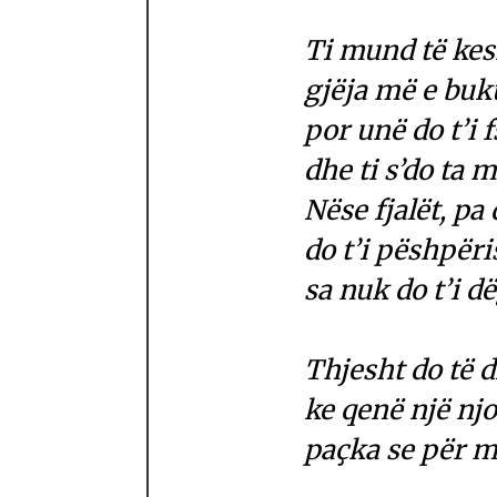
Ti mund të ke
gjëja më e buk
por unë do t’i 
dhe ti s’do ta 
Nëse fjalët, p
do t’i pëshpëri
sa nuk do t’i d
Thjesht do të 
ke qenë një njo
paçka se për mu