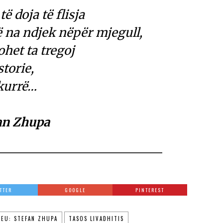
ë doja të flisja
që na ndjek nëpër mjegull,
het ta tregoj
storie,
 kurrë…
an Zhupa
TTER
GOOGLE
PINTEREST
EU: STEFAN ZHUPA
TASOS LIVADHITIS