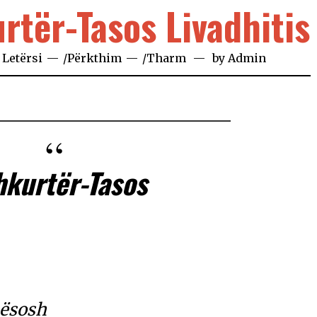
urtër-Tasos Livadhitis
n
Letërsi
/
Përkthim
/
Tharm
by
Admin
shkurtër-Tasos
mësosh