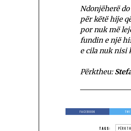
Ndonjëherë do t
për këtë hije 
por nuk më lejo
fundin e një hi
e cila nuk nisi
Përktheu:
Stef
FACEBOOK
TWI
TAGS:
PËRKTH