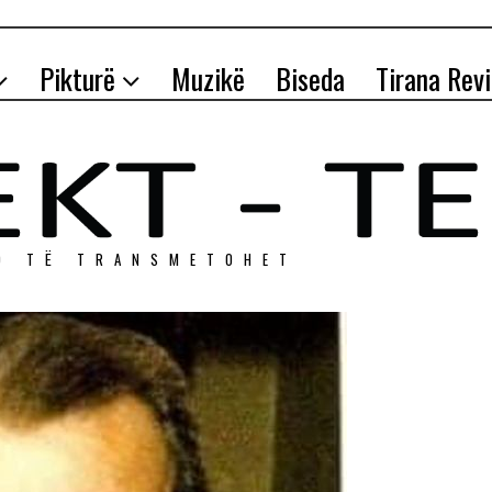
Pikturë
Muzikë
Biseda
Tirana Rev
O TЁ TRANSMETOHET