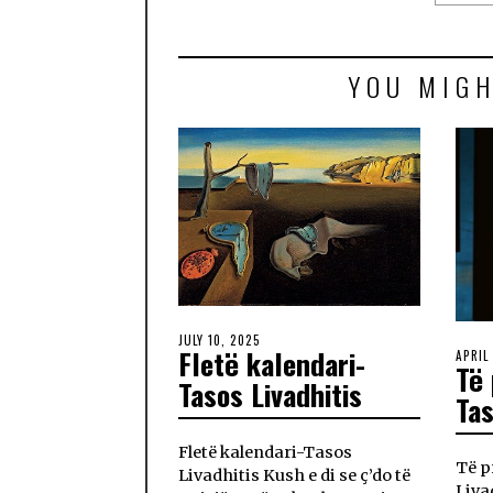
YOU MIGH
JULY 10, 2025
Fletë kalendari-
APRIL
Të
Tasos Livadhitis
Tas
Fletë kalendari-Tasos
Të p
Livadhitis Kush e di se ç’do të
Liva