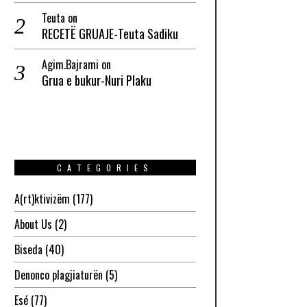
Teuta
on
RECETË GRUAJE-Teuta Sadiku
Agim.Bajrami
on
Grua e bukur-Nuri Plaku
CATEGORIES
A(rt)ktivizëm
(177)
About Us
(2)
Biseda
(40)
Denonco plagjiaturën
(5)
Esé
(77)