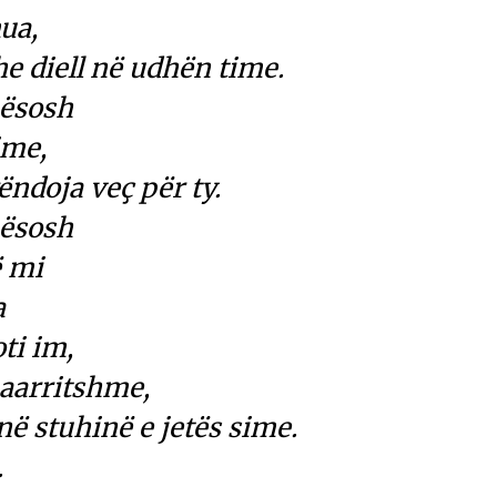
ua,
he diell në udhën time.
mësosh
ime,
ëndoja veç për ty.
mësosh
ë mi
a
oti im,
paarritshme,
 në stuhinë e jetës sime.
.