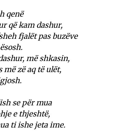
sh qenë
ur që kam dashur,
fsheh fjalët pas buzëve
mësosh.
a dashur, më shkasin,
s më zë aq të ulët,
ëgjosh.
dish se për mua
hje e thjeshtë,
a ti ishe jeta ime.