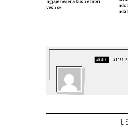
ngjajë nesër,a kush e mori
ndon
vesh se
ndah
ADMIN
LATEST 
L