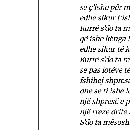
se ç’ishe për m
edhe sikur t’is
Kurrë s’do ta 
që ishe kënga 
edhe sikur të k
Kurrë s’do ta 
se pas lotëve t
fshihej shpres
dhe se ti ishe l
një shpresë e 
një rreze drite
S’do ta mësosh