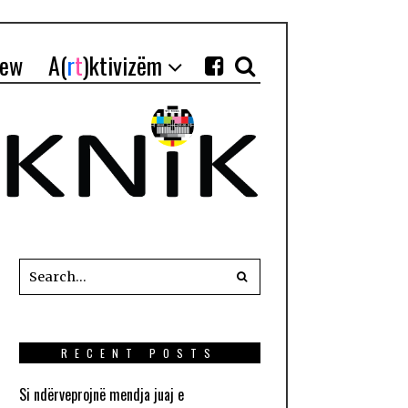
iew
A(
r
t
)ktivizëm
RECENT POSTS
Si ndërveprojnë mendja juaj e