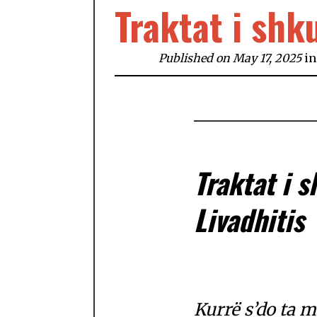
Traktat i shk
Published on May 17, 2025
i
Traktat i 
Livadhitis
Kurrë s’do ta 