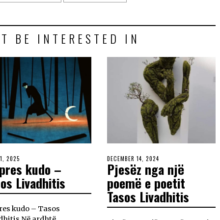
T BE INTERESTED IN
 1, 2025
DECEMBER 14, 2024
 pres kudo –
Pjesëz nga një
os Livadhitis
poemë e poetit
Tasos Livadhitis
res kudo – Tasos
dhitis Në ardhtë