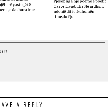
Pjesëz nga një poemë e poetit
jëherë çasti që të
Tasos Livadhitis Në ardhshi
emi, e dashura ime,
ndonjë ditë në dhomën
time,do t’ju
POSTS
EAVE A REPLY