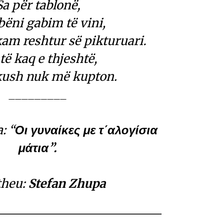
Sa për tablonë,
ëni gabim të vini,
am reshtur së pikturuari.
të kaq e thjeshtë,
kush nuk më kupton.
_________
: “
Οι γυναίκες με τ´αλογίσια
μάτια”.
theu:
Stefan Zhupa