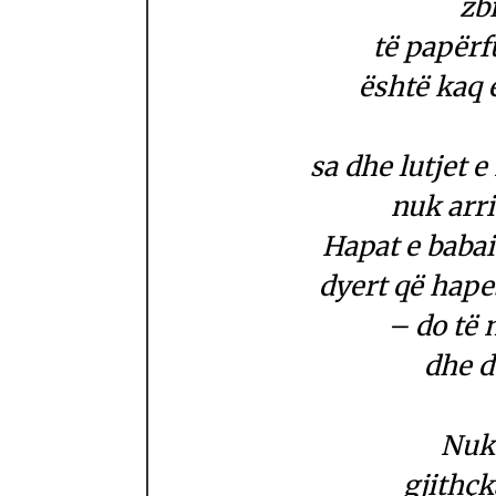
zb
të papërf
është kaq 
sa dhe lutjet 
nuk arri
Hapat e babai
dyert që hape
– do të 
dhe d
Nuk 
gjithç