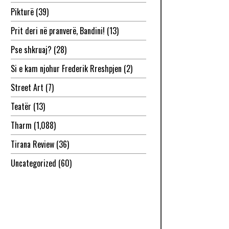
Pikturë
(39)
Prit deri në pranverë, Bandini!
(13)
Pse shkruaj?
(28)
Si e kam njohur Frederik Rreshpjen
(2)
Street Art
(7)
Teatër
(13)
Tharm
(1,088)
Tirana Review
(36)
Uncategorized
(60)