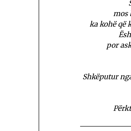
mos b
ka kohë që k
Ësh
por as
Shkëputur nga
Përk