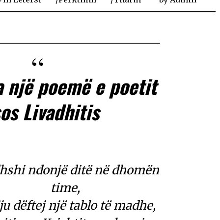
a një poemë e poetit
os Livadhitis
dhshi ndonjë ditë në dhomën
time,
’ju dëftej një tablo të madhe,