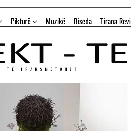
Pikturë
Muzikë
Biseda
Tirana Rev
O TЁ TRANSMETOHET