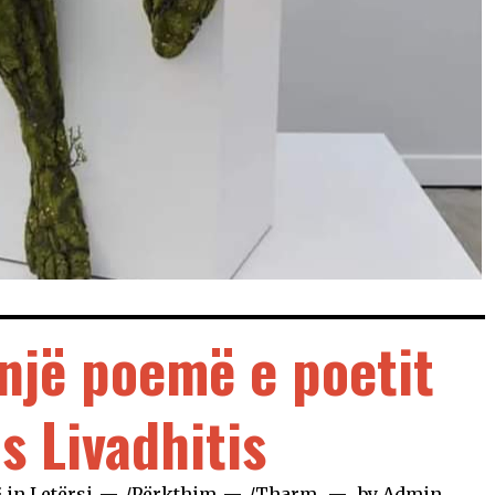
një poemë e poetit
s Livadhitis
4
in
Letërsi
/
Përkthim
/
Tharm
by
Admin