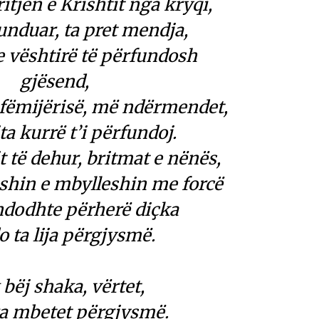
ritjen e Krishtit nga kryqi,
unduar, ta pret mendja,
e vështirë të përfundosh
gjësend,
e fëmijërisë, më ndërmendet,
ta kurrë t’i përfundoj.
t të dehur, britmat e nënës,
shin e mbylleshin me forcë
ndodhte përherë diçka
o ta lija përgjysmë.
bëj shaka, vërtet,
ka mbetet përgjysmë.