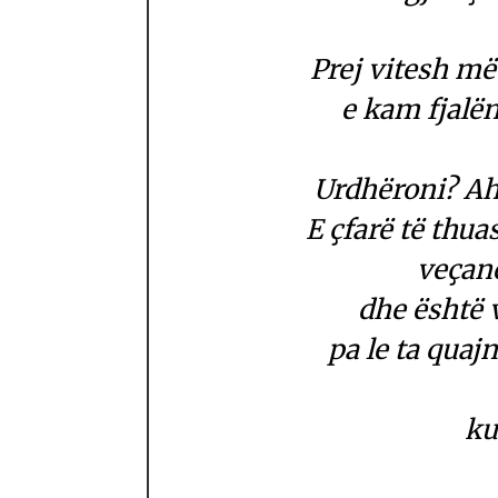
Prej vitesh më
e kam fjalë
Urdhëroni? Ah,
E çfarë të thua
veçanë
dhe është 
pa le ta quaj
ku