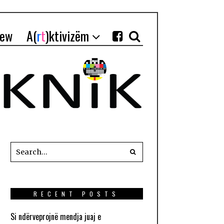
iew
A(
r
t
)ktivizëm
RECENT POSTS
Si ndërveprojnë mendja juaj e