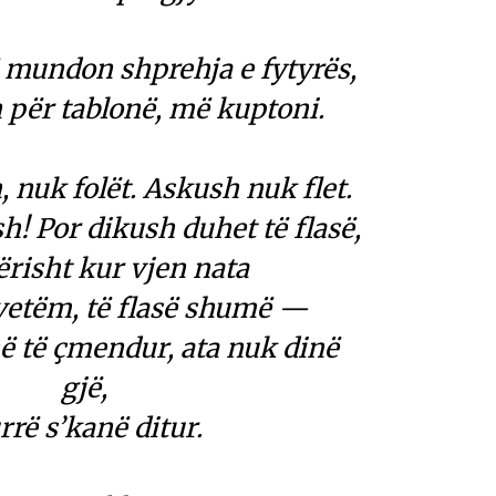
 mundon shprehja e fytyrës,
n për tablonë, më kuptoni.
 nuk folët. Askush nuk flet.
sh! Por dikush duhet të flasë,
risht kur vjen nata
vetëm, të flasë shumë —
në të çmendur, ata nuk dinë
gjë,
rrë s’kanë ditur.