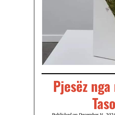
Pjesëz nga 
Taso
Published on December 14, 202