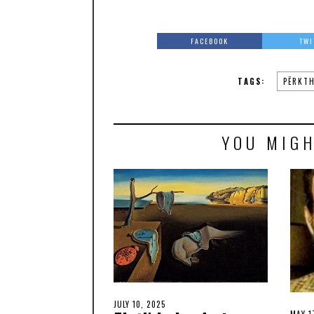
FACEBOOK
TWI
TAGS:
PËRKTH
YOU MIGH
JULY 10, 2025
MAY 1