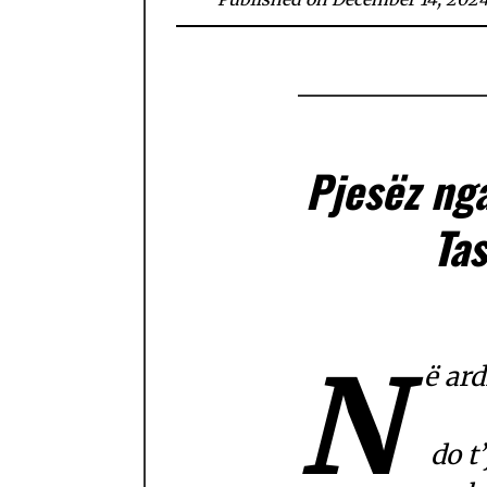
Pjesëz ng
Tas
N
ë ar
do t