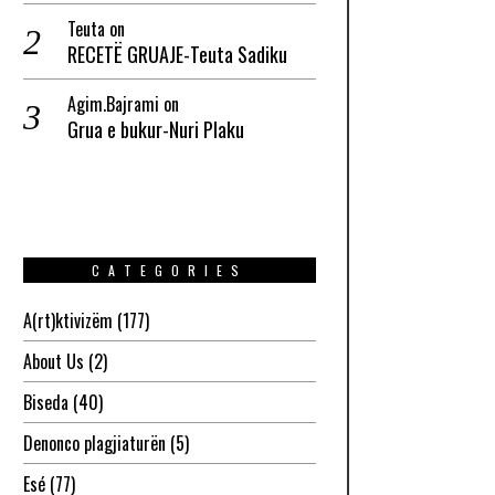
Teuta
on
RECETË GRUAJE-Teuta Sadiku
Agim.Bajrami
on
Grua e bukur-Nuri Plaku
CATEGORIES
A(rt)ktivizëm
(177)
About Us
(2)
Biseda
(40)
Denonco plagjiaturën
(5)
Esé
(77)