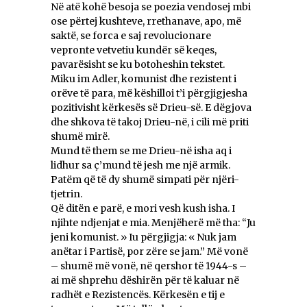
Në atë kohë besoja se poezia vendosej mbi
ose përtej kushteve, rrethanave, apo, më
saktë, se forca e saj revolucionare
vepronte vetvetiu kundër së keqes,
pavarësisht se ku botoheshin tekstet.
Miku im Adler, komunist dhe rezistent i
orëve të para, më këshilloi t’i përgjigjesha
pozitivisht kërkesës së Drieu-së. E dëgjova
dhe shkova të takoj Drieu-në, i cili më priti
shumë mirë.
Mund të them se me Drieu-në isha aq i
lidhur sa ç’mund të jesh me një armik.
Patëm që të dy shumë simpati për njëri-
tjetrin.
Që ditën e parë, e mori vesh kush isha. I
njihte ndjenjat e mia. Menjëherë më tha: “Ju
jeni komunist. » Iu përgjigja: « Nuk jam
anëtar i Partisë, por zëre se jam.” Më vonë
– shumë më vonë, në qershor të 1944-s –
ai më shprehu dëshirën për të kaluar në
radhët e Rezistencës. Kërkesën e tij e