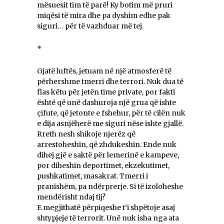
mësuesit tim të parë! Ky botim më pruri
miqësi të mira dhe pa dyshim edhe pak
siguri… për të vazhduar më tej.
*
Gjatë luftës, jetuam në një atmosferë të
përhershme tmerri dhe terrori. Nuk dua të
flas këtu për jetën time private, por fakti
është që unë dashuroja një grua që ishte
çifute, që jetonte e fshehur, për të cilën nuk
e dija asnjëherë me siguri nëse ishte gjallë.
Rreth nesh shikoje njerëz që
arrestoheshin, që zhdukeshin. Ende nuk
dihej gjë e saktë për lemerinë e kampeve,
por diheshin deportimet, ekzekutimet,
pushkatimet, masakrat. Tmerri i
pranishëm, pa ndërprerje. Si të izoloheshe
mendërisht ndaj tij?
E megjithatë përpiqeshe t’i shpëtoje asaj
shtypjeje të terrorit. Unë nuk isha nga ata