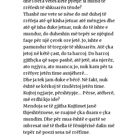
dhe i bëra vetes këtë pyetje: si mund të
rrëfesh të shkuarën tënde?
Thashë me vete se nëse do më duhej të
rrëfeja atë që kisha jetuar atë mëngjes dhe
atë që isha duke jetuar, nuk do të ishte e
mundur, do duheshin më tepër se njëqind
faqe për një çerek ore jetë. Jo, ishte e
pamundur të tregoje të shkuarën. Atë çka
jetoj në këtë çast, do ta harroj. Do harroj
gjithçka që sapo pashë, atë jetë, ata njerëz,
ato ngjyra, ato nuanca; jo, nuk kam për ta
rrëfyer jetën time asnjëherë…
Dhe ja tek jam duke e bërë. Në fakt, nuk
është se kërkoj të rindërtoj jetën time.
Kujtoj ngjarje, përshtypje… Përse, atëherë,
më erdhi kjo ide?
Mendoja se të gjitha Kujtimet janë
thjeshtëzuese, se ruajmë çka duam e çka
mundim. Dhe për mua është e qartë se
mbresat më të thella të fëmijërisë dalin më
tepër në poezi sesa në rrëfime.