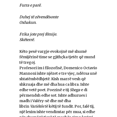
Furra e parë.
Duhej të zëvendësonte
Oxhakun.
Frika jote prej fëmije.
Skëterrë.
Këto pesë vargje evokojnë më shumë
fëmijërinë time se gjithçka tjetër që mund
të tregoj.
Profesori im i filozofisë, Domenico Octavio
Mannoni ishte njëzet e tre vjeç, ndërsa unë
shtatëmbëdhjetë. Kish marrë vesh që
shkruaja dhe më dha hua ca libra. Ishte
edhe vetë poet. Poezinë e tij
Shega
e di
përmendsh edhe sot. Ishte adhurues i
madh i Valéry-së dhe më dha
librin
Variétés
të këtij të fundit. Por, falë tij,
një lexim ishte vendimtar për mua, si edhe