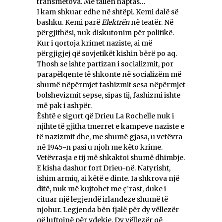
transmetova. Më tallën haptas…
I kam shkuar edhe në shtëpi. Kemi dalë së
bashku. Kemi parë
Elektrën
në teatër. Në
përgjithësi, nuk diskutonim për politikë.
Kur i qortoja krimet naziste, ai më
përgjigjej që sovjetikët kishin bërë po aq.
Thosh se ishte partizan i socializmit, por
parapëlqente të shkonte në socializëm më
shumë nëpërmjet fashizmit sesa nëpërmjet
bolshevizmit sepse, sipas tij, fashizmi ishte
më pak i ashpër.
Është e sigurt që Drieu La Rochelle nuk i
njihte të gjitha tmerret e kampeve naziste e
të nazizmit dhe, me shumë gjasa, u vetëvra
në 1945-n pasi u njoh me këto krime.
Vetëvrasja e tij më shkaktoi shumë dhimbje.
E kisha dashur fort Drieu-në. Natyrisht,
ishim armiq, ai këtë e dinte. Ia shkrova një
ditë, nuk më kujtohet me ç’rast, duke i
cituar një legjendë irlandeze shumë të
njohur. Legjenda bën fjalë për dy vëllezër
që luftojnë për vdekje. Dy vëllezër që