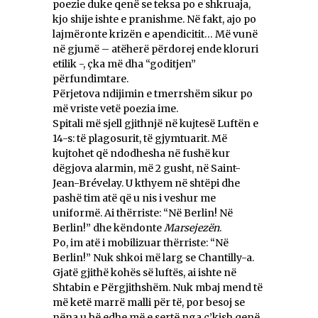
poezie duke qenë se teksa po e shkruaja,
kjo shije ishte e pranishme. Në fakt, ajo po
lajmëronte krizën e apendicitit… Më vunë
në gjumë – atëherë përdorej ende kloruri
etilik -, çka më dha “goditjen”
përfundimtare.
Përjetova ndijimin e tmerrshëm sikur po
më vriste vetë poezia ime.
Spitali më sjell gjithnjë në kujtesë Luftën e
14-s: të plagosurit, të gjymtuarit. Më
kujtohet që ndodhesha në fushë kur
dëgjova alarmin, më 2 gusht, në Saint-
Jean-Brévelay. U kthyem në shtëpi dhe
pashë tim atë që u nis i veshur me
uniformë. Ai thërriste: “Në Berlin! Në
Berlin!” dhe këndonte
Marsejezën
.
Po, im atë i mobilizuar thërriste: “Në
Berlin!” Nuk shkoi më larg se Chantilly-a.
Gjatë gjithë kohës së luftës, ai ishte në
Shtabin e Përgjithshëm. Nuk mbaj mend të
më ketë marrë malli për të, por besoj se
nëna u bë edhe më e sertë nga ç’kish qenë.