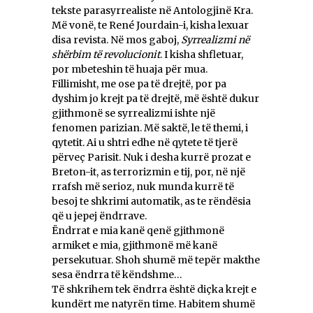
tekste parasyrrealiste në Antologjinë Kra.
Më vonë, te René Jourdain-i, kisha lexuar
disa revista. Në mos gaboj,
Syrrealizmi në
shërbim të revolucionit
. I kisha shfletuar,
por mbeteshin të huaja për mua.
Fillimisht, me ose pa të drejtë, por pa
dyshim jo krejt pa të drejtë, më është dukur
gjithmonë se syrrealizmi ishte një
fenomen parizian. Më saktë, le të themi, i
qytetit. Ai u shtri edhe në qytete të tjerë
përveç Parisit. Nuk i desha kurrë prozat e
Breton-it, as terrorizmin e tij, por, në një
rrafsh më serioz, nuk munda kurrë të
besoj te shkrimi automatik, as te rëndësia
që u jepej ëndrrave.
Ëndrrat e mia kanë qenë gjithmonë
armiket e mia, gjithmonë më kanë
persekutuar. Shoh shumë më tepër makthe
sesa ëndrra të këndshme…
Të shkrihem tek ëndrra është diçka krejt e
kundërt me natyrën time. Habitem shumë