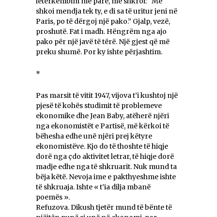
letërkëmbim më parë, më shkroi: “Më
shkoi mendja tek ty, e di sa të uritur jeni në
Paris, po të dërgoj një pako.” Gjalp, vezë,
proshutë. Fat i madh. Hëngrëm nga ajo
pako për një javë të tërë. Një gjest që më
preku shumë. Por ky ishte përjashtim.
*
Pas marsit të vitit 1947, vijova t’i kushtoj një
pjesë të kohës studimit të problemeve
ekonomike dhe Jean Baby, atëherë njëri
nga ekonomistët e Partisë, më kërkoi të
bëhesha edhe unë njëri prej këtyre
ekonomistëve. Kjo do të thoshte të hiqje
dorë nga çdo aktivitet letrar, të hiqje dorë
madje edhe nga të shkruarit. Nuk mund ta
bëja këtë. Nevoja ime e pakthyeshme ishte
të shkruaja. Ishte « t’ia dilja mbanë
poemës ».
Refuzova. Dikush tjetër mund të bënte të