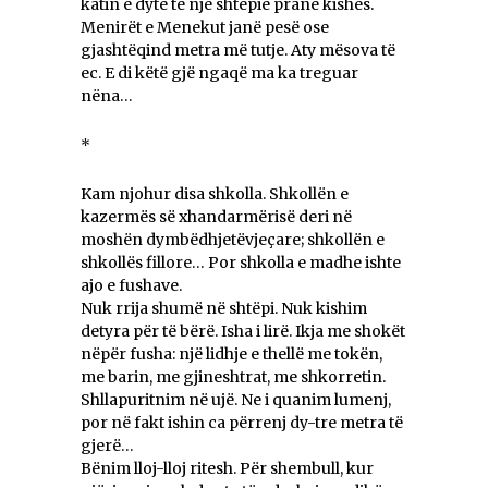
katin e dytë të një shtëpie pranë kishës.
Menirët e Menekut janë pesë ose
gjashtëqind metra më tutje. Aty mësova të
ec. E di këtë gjë ngaqë ma ka treguar
nëna…
*
Kam njohur disa shkolla. Shkollën e
kazermës së xhandarmërisë deri në
moshën dymbëdhjetëvjeçare; shkollën e
shkollës fillore… Por shkolla e madhe ishte
ajo e fushave.
Nuk rrija shumë në shtëpi. Nuk kishim
detyra për të bërë. Isha i lirë. Ikja me shokët
nëpër fusha: një lidhje e thellë me tokën,
me barin, me gjineshtrat, me shkorretin.
Shllapuritnim në ujë. Ne i quanim lumenj,
por në fakt ishin ca përrenj dy-tre metra të
gjerë…
Bënim lloj-lloj ritesh. Për shembull, kur