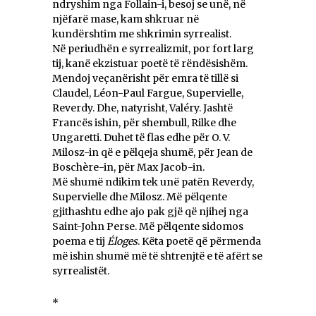
ndryshim nga Follain-i, besoj se unë, në
njëfarë mase, kam shkruar në
kundërshtim me shkrimin syrrealist.
Në periudhën e syrrealizmit, por fort larg
tij, kanë ekzistuar poetë të rëndësishëm.
Mendoj veçanërisht për emra të tillë si
Claudel, Léon-Paul Fargue, Supervielle,
Reverdy. Dhe, natyrisht, Valéry. Jashtë
Francës ishin, për shembull, Rilke dhe
Ungaretti. Duhet të flas edhe për O. V.
Milosz-in që e pëlqeja shumë, për Jean de
Boschère-in, për Max Jacob-in.
Më shumë ndikim tek unë patën Reverdy,
Supervielle dhe Milosz. Më pëlqente
gjithashtu edhe ajo pak gjë që njihej nga
Saint-John Perse. Më pëlqente sidomos
poema e tij
Éloges
. Këta poetë që përmenda
më ishin shumë më të shtrenjtë e të afërt se
syrrealistët.
*