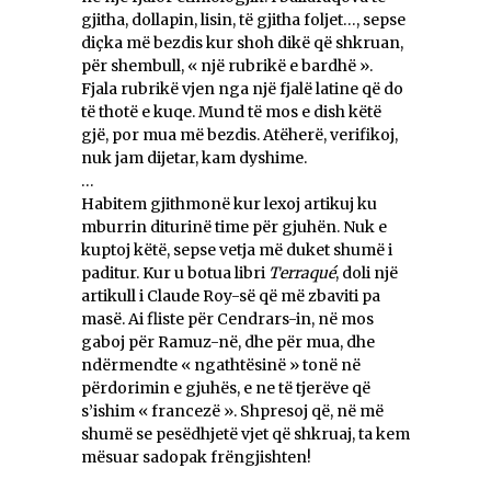
gjitha, dollapin, lisin, të gjitha foljet…, sepse
diçka më bezdis kur shoh dikë që shkruan,
për shembull, « një rubrikë e bardhë ».
Fjala rubrikë vjen nga një fjalë latine që do
të thotë e kuqe. Mund të mos e dish këtë
gjë, por mua më bezdis. Atëherë, verifikoj,
nuk jam dijetar, kam dyshime.
…
Habitem gjithmonë kur lexoj artikuj ku
mburrin diturinë time për gjuhën. Nuk e
kuptoj këtë, sepse vetja më duket shumë i
paditur. Kur u botua libri
Terraqué
, doli një
artikull i Claude Roy-së që më zbaviti pa
masë. Ai fliste për Cendrars-in, në mos
gaboj për Ramuz-në, dhe për mua, dhe
ndërmendte « ngathtësinë » tonë në
përdorimin e gjuhës, e ne të tjerëve që
s’ishim « francezë ». Shpresoj që, në më
shumë se pesëdhjetë vjet që shkruaj, ta kem
mësuar sadopak frëngjishten!