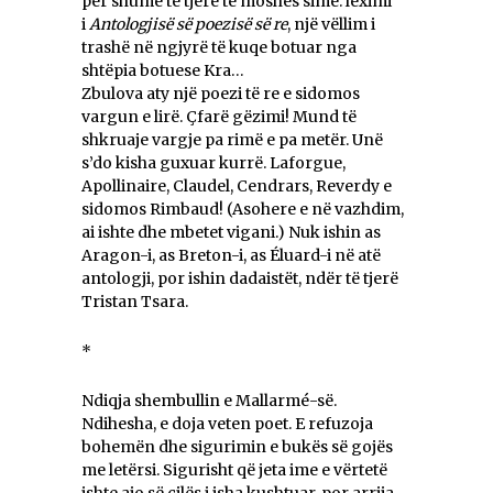
për shumë të tjerë të moshës sime: leximi
i
Antologjisë së poezisë së re
, një vëllim i
trashë në ngjyrë të kuqe botuar nga
shtëpia botuese Kra…
Zbulova aty një poezi të re e sidomos
vargun e lirë. Çfarë gëzimi! Mund të
shkruaje vargje pa rimë e pa metër. Unë
s’do kisha guxuar kurrë. Laforgue,
Apollinaire, Claudel, Cendrars, Reverdy e
sidomos Rimbaud! (Asohere e në vazhdim,
ai ishte dhe mbetet vigani.) Nuk ishin as
Aragon-i, as Breton-i, as Éluard-i në atë
antologji, por ishin dadaistët, ndër të tjerë
Tristan Tsara.
*
Ndiqja shembullin e Mallarmé-së.
Ndihesha, e doja veten poet. E refuzoja
bohemën dhe sigurimin e bukës së gojës
me letërsi. Sigurisht që jeta ime e vërtetë
ishte ajo së cilës i isha kushtuar, por arrija