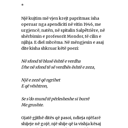
*
Një kujtim më vjen krejt papritmas: isha
operuar nga apendiciti në vitin 1946, me
urgjencë, natën, në spitalin Salpêtrière, në
shërbimin e profesorit Mondor, të cilin e
njihja. E diel mbrëma. Në mëngjesin e asaj
dite kisha shkruar këtë poezi:
Në sfond të blusë është e verdha
Dhe në sfond të së verdhës është e zeza,
Një e zezë që ngrihet
E që vështron,
Se s’do mund të përlesheshe si burrë
Me grushte.
Gjatë gjithë ditës që pasoi, ndieja njëfarë
shijeje në gojë, një shije që ia vishja kësaj