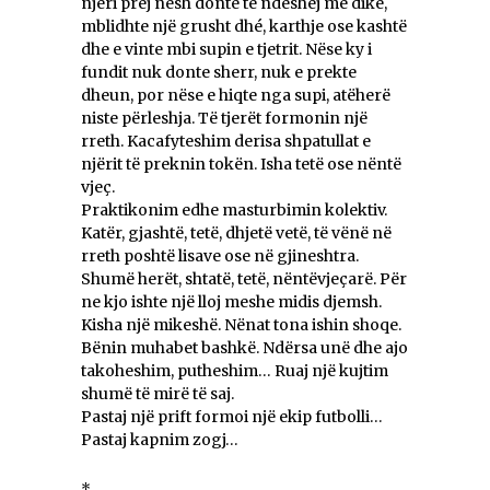
njëri prej nesh donte të ndeshej me dikë,
mblidhte një grusht dhé, karthje ose kashtë
dhe e vinte mbi supin e tjetrit. Nëse ky i
fundit nuk donte sherr, nuk e prekte
dheun, por nëse e hiqte nga supi, atëherë
niste përleshja. Të tjerët formonin një
rreth. Kacafyteshim derisa shpatullat e
njërit të preknin tokën. Isha tetë ose nëntë
vjeç.
Praktikonim edhe masturbimin kolektiv.
Katër, gjashtë, tetë, dhjetë vetë, të vënë në
rreth poshtë lisave ose në gjineshtra.
Shumë herët, shtatë, tetë, nëntëvjeçarë. Për
ne kjo ishte një lloj meshe midis djemsh.
Kisha një mikeshë. Nënat tona ishin shoqe.
Bënin muhabet bashkë. Ndërsa unë dhe ajo
takoheshim, putheshim… Ruaj një kujtim
shumë të mirë të saj.
Pastaj një prift formoi një ekip futbolli…
Pastaj kapnim zogj…
*