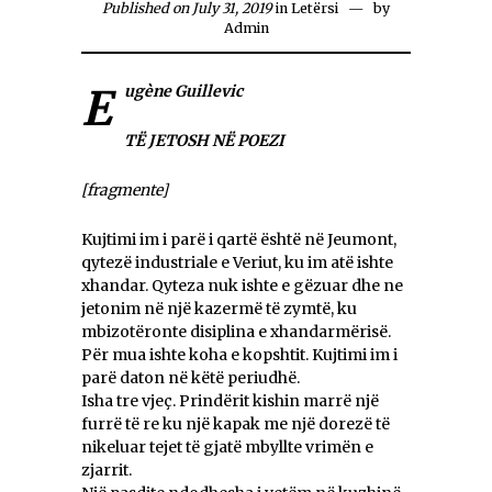
Published on July 31, 2019
in
Letërsi
by
Admin
Eugène Guillevic
TË JETOSH NË POEZI
[fragmente]
Kujtimi im i parë i qartë është në Jeumont,
qytezë industriale e Veriut, ku im atë ishte
xhandar. Qyteza nuk ishte e gëzuar dhe ne
jetonim në një kazermë të zymtë, ku
mbizotëronte disiplina e xhandarmërisë.
Për mua ishte koha e kopshtit. Kujtimi im i
parë daton në këtë periudhë.
Isha tre vjeç. Prindërit kishin marrë një
furrë të re ku një kapak me një dorezë të
nikeluar tejet të gjatë mbyllte vrimën e
zjarrit.