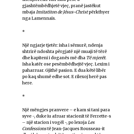
gjashtëmbëdhjetë vjeç, pranë jastëkut
mbaja
Imitatiton de Jésus-Christ
përkthyer
nga Lamennais.
*
Një ngjarje tjetër: isha i sëmurë, ndenja
shtrirë ndoshta përgjatë një muaji të tërë
dhe kapiteni i doganës më dha
Të mjerët
.
Isha katër ose pesëmbëdhejtë vjeç. Lexim i
paharruar. Gjithë pasion. E dua këtë libër
po kaq shumë edhe sot. E rilexoj herë pas
here.
*
Një mëngjes pranvere – e kam si tani para
syve -, duke iu afruar stacionit të Ferrette-s
– një stacion i vogël -, po lexoja
Les
Confessions
të Jean-Jacques Rousseau-it