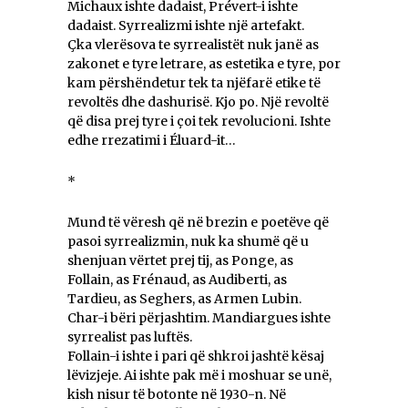
Michaux ishte dadaist, Prévert-i ishte
dadaist. Syrrealizmi ishte një artefakt.
Çka vlerësova te syrrealistët nuk janë as
zakonet e tyre letrare, as estetika e tyre, por
kam përshëndetur tek ta njëfarë etike të
revoltës dhe dashurisë. Kjo po. Një revoltë
që disa prej tyre i çoi tek revolucioni. Ishte
edhe rrezatimi i Éluard-it…
*
Mund të vëresh që në brezin e poetëve që
pasoi syrrealizmin, nuk ka shumë që u
shenjuan vërtet prej tij, as Ponge, as
Follain, as Frénaud, as Audiberti, as
Tardieu, as Seghers, as Armen Lubin.
Char-i bëri përjashtim. Mandiargues ishte
syrrealist pas luftës.
Follain-i ishte i pari që shkroi jashtë kësaj
lëvizjeje. Ai ishte pak më i moshuar se unë,
kish nisur të botonte në 1930-n. Në