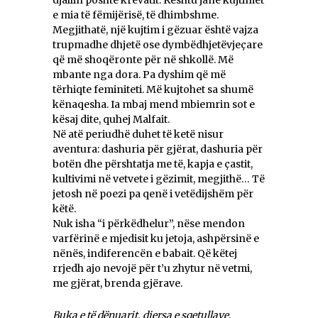
e mia të fëmijërisë, të dhimbshme.
Megjithatë, një kujtim i gëzuar është vajza
trupmadhe dhjetë ose dymbëdhjetëvjeçare
që më shoqëronte për në shkollë. Më
mbante nga dora. Pa dyshim që më
tërhiqte feminiteti. Më kujtohet sa shumë
kënaqesha. Ia mbaj mend mbiemrin sot e
kësaj dite, quhej Malfait.
Në atë periudhë duhet të ketë nisur
aventura: dashuria për gjërat, dashuria për
botën dhe përshtatja me të, kapja e çastit,
kultivimi në vetvete i gëzimit, megjithë… Të
jetosh në poezi pa qenë i vetëdijshëm për
këtë.
Nuk isha “i përkëdhelur”, nëse mendon
varfërinë e mjedisit ku jetoja, ashpërsinë e
nënës, indiferencën e babait. Që këtej
rrjedh ajo nevojë për t’u zhytur në vetmi,
me gjërat, brenda gjërave.
Buka e të dënuarit, djersa e sqetullave,