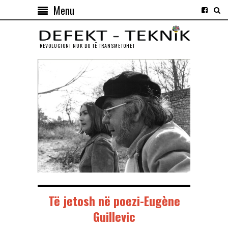
Menu
REVOLUCIONI NUK DO TЁ TRANSMETOHET
Të jetosh në poezi-Eugène
Guillevic