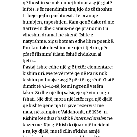
që thoshin se nuk duhej botuar asgjë gjatë
luftës. Për mendimin tim, kjo do të thoshte
t’i bëje qejfin pushtuesit. Të pranoje
humbjen, mposhtjen. Kam qenë dakord me
Sartre-in dhe Camus-në që pranonin t’u
viheshin dramat në skenë. Ishte e
natyrshme. Siç u botuan edhe libra poetikë.
Por kur takoheshim me njëri-tjetrin, për
çfarë flisnim? Filani është zhdukur, ai
tjetri…
Pastaj, ishte edhe një gjë tjetër elementare:
kishim uri. Me të vërtetë që në Paris nuk
kishim pothuajse asgjë për të ngrënë. Gjatë
dimrit të 41-42-së, kemi ngrënë vetëm
lakër. Si dhe një lloj salsiçeje që vinte nga
fshati. Një ditë, mora një letër nga një djalë
që kishte qenë nja tri javë rezervist me
mua, në kampin e Valdahonit, në 1936-n.
Kishim kënduar bashkë
Internacionalen
në
kazermë. Kjo gjë kish krijuar një incident.
Pra, ky djalë, me të cilin s’kisha asnjë