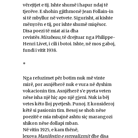
vërejtjet e tij. Ishte shumë i hapur ndaj të
tjerëve. E shohin gjithmonë Jean Follain-in
si të mbyllur në vetvete. Sigurisht, ai kishte
mënyrën e tij, por ishte shumë miqësor.
Disa poezi të miat ai ia dha
revistës
Mirabeau
, të drejtuar nga Philippe-
Henri Livet, i cili i botoi. Ishte, në mos gaboj,
fundi i vitit 1938.
*
Nga refuzimet për botim nuk më vinte
mirë, por asnjëherë nuk e vura në dyshim
vokacionin tim. Asnjëherë s’e pyeta veten
nëse isha një hiç apo një gjeni. Nuk ia bëj
vetes këto lloj pyetjesh. Punoj. E konsideroj
këtë si pasionin tim. Besoj se shoh nëse
poezitë e mia mbajnë ashtu siç marangozi
shikon nëse dollapi mban.
Në vitin 1925, e kam thënë,
lexova
Manifestin e syrrealizmit
dhe disa