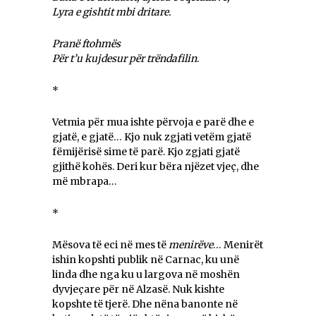
Lyra e gishtit mbi dritare.
Pranë ftohmës
Për t’u kujdesur për trëndafilin
.
*
Vetmia për mua ishte përvoja e parë dhe e
gjatë, e gjatë… Kjo nuk zgjati vetëm gjatë
fëmijërisë sime të parë. Kjo zgjati gjatë
gjithë kohës. Deri kur bëra njëzet vjeç, dhe
më mbrapa…
*
Mësova të eci në mes të
menirëve
… Menirët
ishin kopshti publik në Carnac, ku unë
linda dhe nga ku u largova në moshën
dyvjeçare për në Alzasë. Nuk kishte
kopshte të tjerë. Dhe nëna banonte në