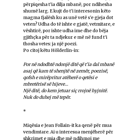
përpiqesha t’ia dilja mbanë, por ndihesha
shumë larg. E kujt do t’i interesonin këto
magma fjalësh ku as unë vetë s’e gjeja dot
veten? Udha do të ishte e gjatë, vetmitare, e
vështirë, por ishte udha ime dhe do bëja
gjithçka për ta ndjekur e më në fund t’i
thosha vetes: ja një poezi.
Po citoj këtu Hölderlin-in:
Por në ndodhtë ndonjë ditë që t’ia dal mbanë
asaj që kam të shenjtë në zemër, poezisë,
qofsh e mirëpritur atëherë o qetësi e
mbretërisë së hijeve…
Një ditë, do kem jetuar siç rrojnë hyjnitë.
Nuk do duhej më tepër.
*
Miqësia e Jean Follain-it ka qenë për mua
vendimtare. Ai u interesua menjëherë për
shkrimet e mia dhe më ndihmoi me