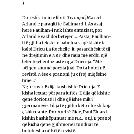
*
Dorëshkrimin e librit
Terraqué
, Marcel
Arland e paraqiti te Gallimard-i. As asaj
here Paulhan-i nuk ishte entuziast, por
Arland e vazhdoi betejën… Pastaj Paulhan-
i të gjitha tekstet e pabotuara që kishte ia
kaloi Drieu La Rochelle-it, pasardhësit të tij
në drejtimin e NRF, dhe mua më erdhi një
letër tejet entuziaste nga Drieu-ja: “Më
pëlqen shumë poezia juaj. Do ta botoj në
revistë. Nëse e pranoni, ju ofroj miqësinë
time…”
Ngurrova. E dija kush ishte Drieu-ja. E
kisha lexuar përpara luftës. E dija që kishte
qenë doriotist
[1]
dhe që ishte mik i
gjermanëve. I dija të gjitha këto dhe shikoja
ç’shkruante. Por André Gide, Paul Éluard
kishin bashkëpunuar me NRF e tij. E pranoj
që kisha qenë gjithmonë i tunduar të
botohesha në këtë revistë.