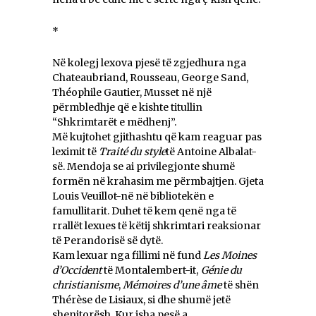
*
Në kolegj lexova pjesë të zgjedhura nga
Chateaubriand, Rousseau, George Sand,
Théophile Gautier, Musset në një
përmbledhje që e kishte titullin
“Shkrimtarët e mëdhenj”.
Më kujtohet gjithashtu që kam reaguar pas
leximit të
Traité du style
të Antoine Albalat-
së. Mendoja se ai privilegjonte shumë
formën në krahasim me përmbajtjen. Gjeta
Louis Veuillot-në në bibliotekën e
famullitarit. Duhet të kem qenë nga të
rrallët lexues të këtij shkrimtari reaksionar
të Perandorisë së dytë.
Kam lexuar nga fillimi në fund
Les Moines
d’Occident
të Montalembert-it,
Génie du
christianisme
,
Mémoires d’une âme
të shën
Thérèse de Lisiaux, si dhe shumë jetë
shenjtorësh. Kur isha pesë a