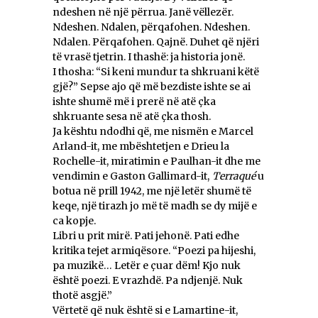
ndeshen në një përrua. Janë vëllezër.
Ndeshen. Ndalen, përqafohen. Ndeshen.
Ndalen. Përqafohen. Qajnë. Duhet që njëri
të vrasë tjetrin. I thashë: ja historia jonë.
I thosha: “Si keni mundur ta shkruani këtë
gjë?” Sepse ajo që më bezdiste ishte se ai
ishte shumë më i prerë në atë çka
shkruante sesa në atë çka thosh.
Ja kështu ndodhi që, me nismën e Marcel
Arland-it, me mbështetjen e Drieu la
Rochelle-it, miratimin e Paulhan-it dhe me
vendimin e Gaston Gallimard-it,
Terraqué
u
botua në prill 1942, me një letër shumë të
keqe, një tirazh jo më të madh se dy mijë e
ca kopje.
Libri u prit mirë. Pati jehonë. Pati edhe
kritika tejet armiqësore. “Poezi pa hijeshi,
pa muzikë… Letër e çuar dëm! Kjo nuk
është poezi. E vrazhdë. Pa ndjenjë. Nuk
thotë asgjë.”
Vërtetë që nuk është si e Lamartine-it,