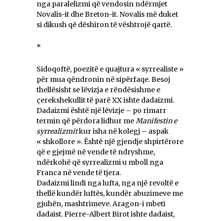
nga paralelizmi që vendosin ndërmjet
Novalis-it dhe Breton-it. Novalis më duket
si dikush që dëshiron të vështrojë qartë.
*
Sidoqoftë, poezitë e quajtura « syrrealiste »
për mua qëndronin në sipërfaqe. Besoj
thellësisht se lëvizja e rëndësishme e
çerekshekullit të parë XX ishte dadaizmi.
Dadaizmi është një lëvizje – po rimarr
termin që përdora lidhur me
Manifestin e
syrrealizmit
kur isha në kolegj – aspak
« shkollore ». Është një gjendje shpirtërore
që e gjejmë në vende të ndryshme,
ndërkohë që syrrealizmi u mboll nga
Franca në vende të tjera.
Dadaizmi lindi nga lufta, nga një revoltë e
thellë kundër luftës, kundër abuzimeve me
gjuhën, mashtrimeve. Aragon-i mbeti
dadaist. Pierre-Albert Birot ishte dadaist,