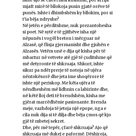
mjaft mirë të bllokoja pusin gjatë orëve të
punës. Ishte i dhimbshëm ky bllokim, por si
t’ia bëja ndryshe?
Në jetën e përditshme, nuk prezantohesha
si poet. Në sytë e të gjithëve isha një
nëpunës i vogël breton i mërguar në
Alzasë, që flisja gjermanisht dhe gjuhën e
Alzasës. Vetëm unë e dija që kisha për të
mbartur në vetvete atë gjë të çuditshme që
më detyronte të shkruaja. Shkurt, ishte
sikur pa ndërprerje të notoja në ujëra
nëntokësorë dhe jeta ime shoqërore të
ishte një periskop. Me këta ujëra të
nëndheshëm më lidhnin ca labirinte dhe,
në këtë lloj deti të brendshëm, kisha me
gjërat marrëdhënie pasionante. Brenda
meje, vazhdoja të jetoja një epope, nga e
cila nuk dija si të dilja dhe bëja çmos që kjo
gjë të mbetej sekret.
Dhe, për më tepër, çfarë shkruaja? Ajo që
shkruaja më dukej e paformë. Dëshiroja,