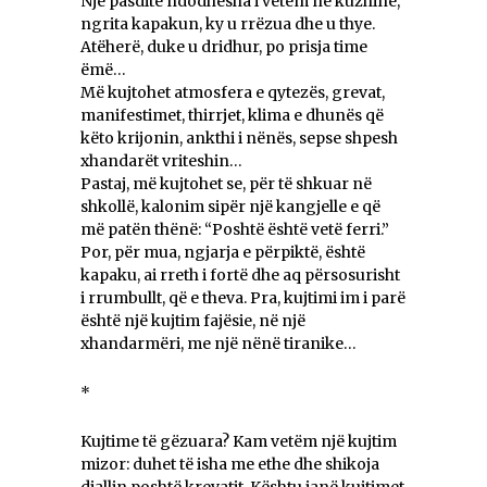
Një pasdite ndodhesha i vetëm në kuzhinë,
ngrita kapakun, ky u rrëzua dhe u thye.
Atëherë, duke u dridhur, po prisja time
ëmë…
Më kujtohet atmosfera e qytezës, grevat,
manifestimet, thirrjet, klima e dhunës që
këto krijonin, ankthi i nënës, sepse shpesh
xhandarët vriteshin…
Pastaj, më kujtohet se, për të shkuar në
shkollë, kalonim sipër një kangjelle e që
më patën thënë: “Poshtë është vetë ferri.”
Por, për mua, ngjarja e përpiktë, është
kapaku, ai rreth i fortë dhe aq përsosurisht
i rrumbullt, që e theva. Pra, kujtimi im i parë
është një kujtim fajësie, në një
xhandarmëri, me një nënë tiranike…
*
Kujtime të gëzuara? Kam vetëm një kujtim
mizor: duhet të isha me ethe dhe shikoja
djallin poshtë krevatit. Kështu janë kujtimet