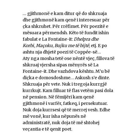
… gjithmonë e kam ditur që do shkruaja
dhe gjithmonë kam qenë i interesuar për
çka shkruhet. Për rrëfimet. Për poezitë e
mësuara përmendsh. Këto të fundit ishin
fabulat e La Fontaine-it:
Dhelpra dhe
Korbi
,
Maçoku
,
Bujku me të bijtë
, etj. E po
ashtu nja dhjetë poezi të Coppée-së…
Aty nga mosha tetë ose nëntë vjeç, fillova të
shkruaj vjersha sipas mënyrës së La
Fontaine-it. Dhe vazhdova kështu. M’u bë
diçka e domosdoshme… Askush s’e dinte.
Shkruaja për vete. Nuk i tregoja kurrgjë
kurrkujt. Kam filluar të flas vetëm pasi dola
në pension. Në fëmijëri kam qenë
gjithmonë i varfër, fatkeq, i persekutuar.
Nuk doja kurrsesi që të merrej vesh. Edhe
më vonë, kur isha nëpunës në
administratë, nuk doja të më shtohej
veçantia e të qenit poet.