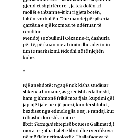
gjendjet shpirtërore -, ja tek dolën tri
mollët e Cézanne-it ku rigjeta botën,
tokën, vorbullën. Dhe mandej përpikëria,
qartësia e një kozmosi të ndërtuar, të
renditur.
Mendoj se zbulimi i Cézanne-it, dashuria
për të, përkuan me afrimin dhe aderimin
tim te marksizmi. Ndodhi në të njëjtën
kohë.
*
Një anekdotë : ngaqë nuk kisha studiuar
shkenca humane, as greqisht as latinisht,
kam gjithmonë frikë mos fjala, kuptimi që i
jap një fjale në një poezi, kundërshtohet,
bezdiset nga etimologjia e saj. Prandaj, kur
i dhashë dorëshkrimin e
librit
Terraqué
shtëpisë botuese Gallimard, i
mora të gjitha fjalët e librit dhe i verifikova
në një fjalor etimologjik. I ballafaqova të