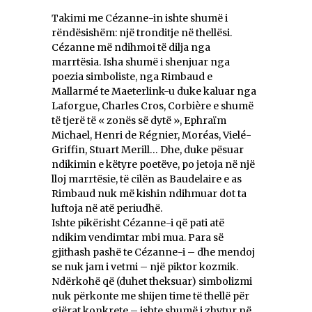
Takimi me Cézanne-in ishte shumë i
rëndësishëm: një tronditje në thellësi.
Cézanne më ndihmoi të dilja nga
marrtësia. Isha shumë i shenjuar nga
poezia simboliste, nga Rimbaud e
Mallarmé te Maeterlink-u duke kaluar nga
Laforgue, Charles Cros, Corbière e shumë
të tjerë të « zonës së dytë », Ephraïm
Michael, Henri de Régnier, Moréas, Vielé-
Griffin, Stuart Merill… Dhe, duke pësuar
ndikimin e këtyre poetëve, po jetoja në një
lloj marrtësie, të cilën as Baudelaire e as
Rimbaud nuk më kishin ndihmuar dot ta
luftoja në atë periudhë.
Ishte pikërisht Cézanne-i që pati atë
ndikim vendimtar mbi mua. Para së
gjithash pashë te Cézanne-i – dhe mendoj
se nuk jam i vetmi – një piktor kozmik.
Ndërkohë që (duhet theksuar) simbolizmi
nuk përkonte me shijen time të thellë për
gjërat konkrete – ishte shumë i zhytur në