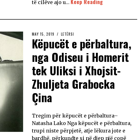
Keep Reading
të cilëve ajo u…
MAY 15, 2019
LETËRSI
Këpucët e përbaltura,
nga Odiseu i Homerit
tek Uliksi i Xhojsit-
Zhuljeta Grabocka
Çina
Tregim për këpucët e përbaltura–
Natasha Lako Nga këpucët e përbaltura,
trupi niste përpjetë, atje lëkura jote e
bardhë, përkundte si në djep një copë