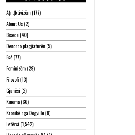
A(rt)ktivizëm
(177)
About Us
(2)
Biseda
(40)
Denonco plagjiaturën
(5)
Esé
(77)
Feminizëm
(29)
Filozofi
(13)
Gjuhësi
(2)
Kinema
(66)
Kronikë nga Dogville
(8)
Letërsi
(1,542)