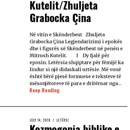
Kutelit/Zhuljeta
Grabocka Çina
Në vitin e Skënderbeut Zhuljeta
Grabocka Çina Legjendarizimi i epokës
dhe i figurës së Skënderbeut në penën e
Mitrush Kutelit. I Dy fjalë për
eposin. Letërsia shqiptare për fëmijë ka
lindur si një didaskali urtësie. Më vonë
është bërë pjesë formuese e teksteve të
mësonjëtoreve të para e dritëruar nga…
Keep Reading
JULY 14, 2018
LETËRSI
Kozmogonia biblike e