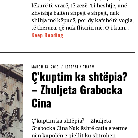
lëkurë të vrarë, të zezë. Ti heshtje, unë
zhvishja baltën shpejt e shpejt, nuk
shihja më këpucë, por dy kafshë të vogla,
të therura. që nuk flisnin më. O, i kam…
Keep Reading
MARCH 13, 2019
LETËRSI
/
THARM
Ç’kuptim ka shtëpia?
– Zhuljeta Grabocka
Cina
Ç’kuptim ka shtëpia? – Zhuljeta
Grabocka Cina Nuk është çatia e vetme
nën kupolën e qiellit ku shtrohen