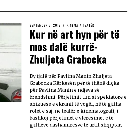
SEPTEMBER 8, 2019
KINEMA
/
TEATËR
Kur në art hyn për të
mos dalë kurrë-
Zhuljeta Grabocka
Dy fjalë për Pavlina Manin Zhuljeta
Grabocka Kërkesën për të thënë diçka
për Pavlina Manin e ndjeva së
brendshmi. Përjetimit tim si spektatore e
shikuese e ekranit të vogël, në të gjitha
rolet e saj, në teatër e kinematografi, i
bashkoj përjetimet e vlerësimet e të
gjithëve dashamirësve të artit shqiptar,