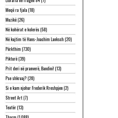
Libraria në rrugën 84
(7)
Meqë ra fjala
(18)
Muzikë
(26)
Në kohërat e kolerës
(58)
Në kujtim të Hans-Joachim Lanksch
(20)
Përkthim
(730)
Pikturë
(39)
Prit deri në pranverë, Bandini!
(13)
Pse shkruaj?
(28)
Si e kam njohur Frederik Rreshpjen
(2)
Street Art
(7)
Teatër
(13)
Tharm
(1,088)