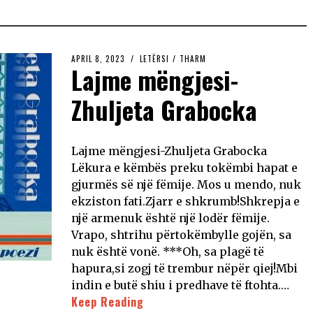
APRIL 8, 2023
LETËRSI
/
THARM
Lajme mëngjesi-
Zhuljeta Grabocka
Lajme mëngjesi-Zhuljeta Grabocka
Lëkura e këmbës preku tokëmbi hapat e
gjurmës së një fëmije. Mos u mendo, nuk
ekziston fati.Zjarr e shkrumb!Shkrepja e
një armenuk është një lodër fëmije.
Vrapo, shtrihu përtokëmbylle gojën, sa
nuk është vonë. ***Oh, sa plagë të
hapura,si zogj të trembur nëpër qiej!Mbi
indin e butë shiu i predhave të ftohta.…
Keep Reading