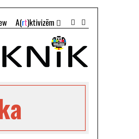
iew
A(
r
t
)ktivizëm
cka