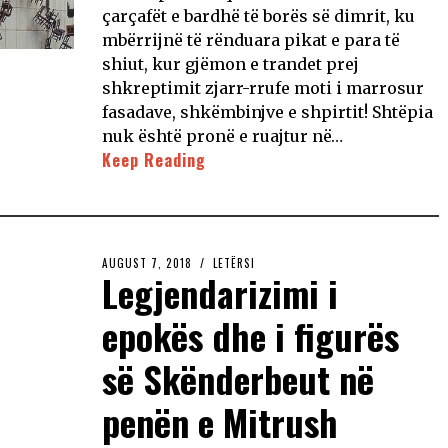
çarçafët e bardhë të borës së dimrit, ku
mbërrijnë të rënduara pikat e para të
shiut, kur gjëmon e trandet prej
shkreptimit zjarr-rrufe moti i marrosur
fasadave, shkëmbinjve e shpirtit! Shtëpia
nuk është pronë e ruajtur në…
Keep Reading
AUGUST 7, 2018
LETËRSI
Legjendarizimi i
epokës dhe i figurës
së Skënderbeut në
penën e Mitrush