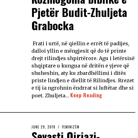
Pjetër Budit-Zhuljeta
Grabocka
Frati i urtë, në qiellin e errët të padijes,
dalloi yllin e mëngjesit që do të printe
drejt rilindjes shpirtërore. Agu i letërsisë
shqiptare u kungua në dritën e yjeve që
shuheshin, aty ku zbardhëllimi i ditës
priste lindjen e diellit të Rilindjes. Rrezet
e tij ia ngrohnin ëndrrat si luftëtar dhe si
Keep Reading
poet. Zhuljeta…
JUNE 29, 2018
FEMINIZËM
Sevasti Qiriazi-