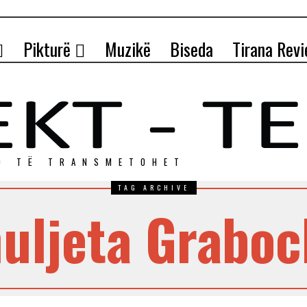
Pikturë
Muzikë
Biseda
Tirana Rev
O TЁ TRANSMETOHET
TAG ARCHIVE
uljeta Grabo