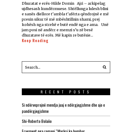
Dhuratat e erës-Hilde Domin Ajri – arkipelag
ujdhesash kundërmuese. Shtëllunga lulesh blini
e sanës diellore t’ambla t’afërta qëndrojnë e më
presin sikur të më mbështillnin shami, prej
kohësh nga strehë e butë endë nga e ama. Unë
jam posi në andërr e memzi s’u zë besë
dhuratave të erës. Më kapin re butësie…
Keep Reading
RECENT POSTS
Si ndërveprojnë mendja juaj e ndërgjegjshme dhe ajo e
pandërgjegjshme
Shi-Roberto Bolaño
Fragment nga romani “Marksi ka humbur