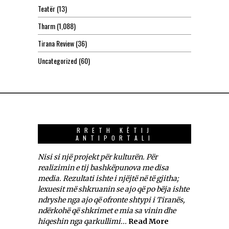
Teatër
(13)
Tharm
(1,088)
Tirana Review
(36)
Uncategorized
(60)
RRETH KËTIJ
ANTIPORTALI
Nisi si një projekt për kulturën. Për
realizimin e tij bashkëpunova me disa
media. Rezultati ishte i njëjtë në të gjitha;
lexuesit më shkruanin se ajo që po bëja ishte
ndryshe nga ajo që ofronte shtypi i Tiranës,
ndërkohë që shkrimet e mia sa vinin dhe
hiqeshin nga qarkullimi...
Read More