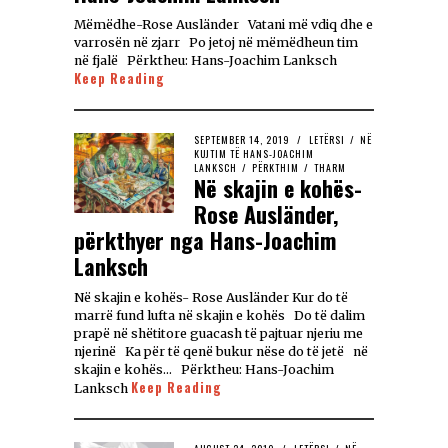
Mëmëdhe-Rose Ausländer Vatani më vdiq dhe e
varrosën në zjarr Po jetoj në mëmëdheun tim
në fjalë Përktheu: Hans-Joachim Lanksch
Keep Reading
SEPTEMBER 14, 2019
LETËRSI
/
NË
KUJTIM TË HANS-JOACHIM
LANKSCH
/
PËRKTHIM
/
THARM
Në skajin e kohës-
Rose Ausländer,
përkthyer nga Hans-Joachim
Lanksch
Në skajin e kohës- Rose Ausländer Kur do të
marrë fund lufta në skajin e kohës Do të dalim
prapë në shëtitore guacash të pajtuar njeriu me
njerinë Ka për të qenë bukur nëse do të jetë në
skajin e kohës… Përktheu: Hans-Joachim
Keep Reading
Lanksch