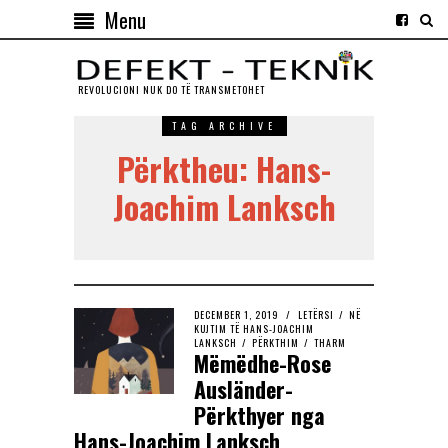
Menu
REVOLUCIONI NUK DO TЁ TRANSMETOHET
TAG ARCHIVE
Përktheu: Hans-
Joachim Lanksch
DECEMBER 1, 2019
LETËRSI
/
NË
KUJTIM TË HANS-JOACHIM
LANKSCH
/
PËRKTHIM
/
THARM
Mëmëdhe-Rose
Ausländer-
Përkthyer nga
Hans-Joachim Lanksch