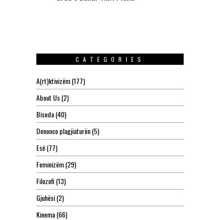
CATEGORIES
A(rt)ktivizëm
(177)
About Us
(2)
Biseda
(40)
Denonco plagjiaturën
(5)
Esé
(77)
Feminizëm
(29)
Filozofi
(13)
Gjuhësi
(2)
Kinema
(66)