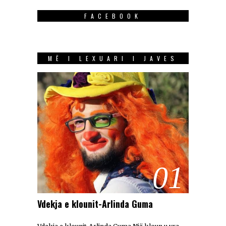
FACEBOOK
MË I LEXUARI I JAVES
01
Vdekja e klounit-Arlinda Guma