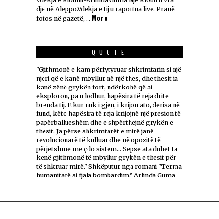
Vdekja e klounit-Arlinda Guma Një kloun u vra
dje në Aleppo.Vdekja e tij u raportua live. Pranë
More
fotos në gazetë, …
QUOTE
"Gjithmonë e kam përfytyruar shkrimtarin si një
njeri që e kanë mbyllur në një thes, dhe thesit ia
kanë zënë grykën fort, ndërkohë që ai
eksploron, pa u lodhur, hapësira të reja drite
brenda tij. E kur nuk i gjen, i krijon ato, derisa në
fund, këto hapësira të reja krijojnë një presion të
papërballueshëm dhe e shpërthejnë grykën e
thesit. Ja përse shkrimtarët e mirë janë
revolucionarë të kulluar dhe në opozitë të
përjetshme me çdo sistem... Sepse ata duhet ta
kenë gjithmonë të mbyllur grykën e thesit për
të shkruar mirë." Shkëputur nga romani "Terma
humanitarë si fjala bombardim." Arlinda Guma