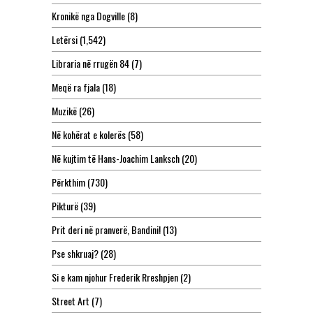
Kronikë nga Dogville
(8)
Letërsi
(1,542)
Libraria në rrugën 84
(7)
Meqë ra fjala
(18)
Muzikë
(26)
Në kohërat e kolerës
(58)
Në kujtim të Hans-Joachim Lanksch
(20)
Përkthim
(730)
Pikturë
(39)
Prit deri në pranverë, Bandini!
(13)
Pse shkruaj?
(28)
Si e kam njohur Frederik Rreshpjen
(2)
Street Art
(7)