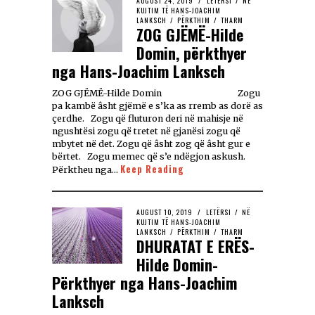
AUGUST 24, 2019
LETËRSI
/
NË
KUJTIM TË HANS-JOACHIM
LANKSCH
/
PËRKTHIM
/
THARM
ZOG GJËMË-Hilde
Domin, përkthyer
nga Hans-Joachim Lanksch
ZOG GJËMË-Hilde Domin Zogu
pa kambë âsht gjëmë e s’ka as rremb as dorë as
çerdhe. Zogu që fluturon deri në mahisje në
ngushtësi zogu që tretet në gjanësi zogu që
mbytet në det. Zogu që âsht zog që âsht gur e
bërtet. Zogu memec që s’e ndëgjon askush.
Keep Reading
Përktheu nga…
AUGUST 10, 2019
LETËRSI
/
NË
KUJTIM TË HANS-JOACHIM
LANKSCH
/
PËRKTHIM
/
THARM
DHURATAT E ERËS-
Hilde Domin-
Përkthyer nga Hans-Joachim
Lanksch