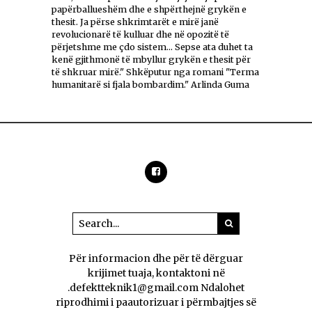
papërballueshëm dhe e shpërthejnë grykën e
thesit. Ja përse shkrimtarët e mirë janë
revolucionarë të kulluar dhe në opozitë të
përjetshme me çdo sistem... Sepse ata duhet ta
kenë gjithmonë të mbyllur grykën e thesit për
të shkruar mirë." Shkëputur nga romani "Terma
humanitarë si fjala bombardim." Arlinda Guma
Për informacion dhe për të dërguar
krijimet tuaja, kontaktoni në
.defektteknik1@gmail.com Ndalohet
riprodhimi i paautorizuar i përmbajtjes së