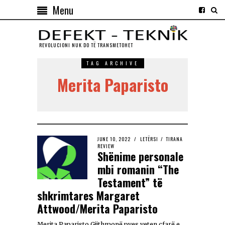
Menu
REVOLUCIONI NUK DO TЁ TRANSMETOHET
TAG ARCHIVE
Merita Paparisto
JUNE 10, 2022
LETËRSI
/
TIRANA
REVIEW
Shënime personale
mbi romanin “The
Testament” të
shkrimtares Margaret
Attwood/Merita Paparisto
Merita Paparisto Gjithmonë pyes veten çfarë e