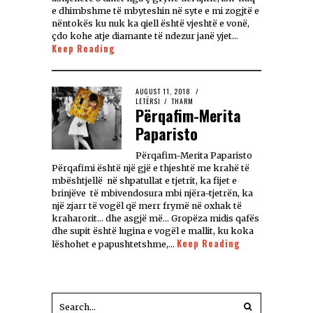
e dhimbshme të mbyteshin në syte e mi zogjtë e
nëntokës ku nuk ka qiell është vjeshtë e vonë,
çdo kohe atje diamante të ndezur janë yjet…
Keep Reading
AUGUST 11, 2018
LETËRSI
/
THARM
Përqafim-Merita
Paparisto
Përqafim-Merita Paparisto
Përqafimi është një gjë e thjeshtë me krahë të
mbështjellë në shpatullat e tjetrit, ka fijet e
brinjëve të mbivendosura mbi njëra-tjetrën, ka
një zjarr të vogël që merr frymë në oxhak të
kraharorit… dhe asgjë më… Gropëza midis qafës
dhe supit është lugina e vogël e mallit, ku koka
Keep Reading
lëshohet e papushtetshme,…