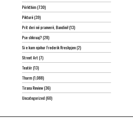
Përkthim
(730)
Pikturë
(39)
Prit deri në pranverë, Bandini!
(13)
Pse shkruaj?
(28)
Si e kam njohur Frederik Rreshpjen
(2)
Street Art
(7)
Teatër
(13)
Tharm
(1,088)
Tirana Review
(36)
Uncategorized
(60)