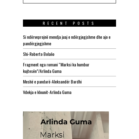
RECENT POSTS
Si ndërveprojnë mendja juaj e ndërgjegjshme dhe ajo e
pandërgjegjshme
Shi-Roberto Bolaño
Fragment nga romani “Marksi ka humbur
kujtesën”/Arlinda Guma
Meshë e pandarë-Aleksandër Bardhi
Vdekja e klounit-Arlinda Guma