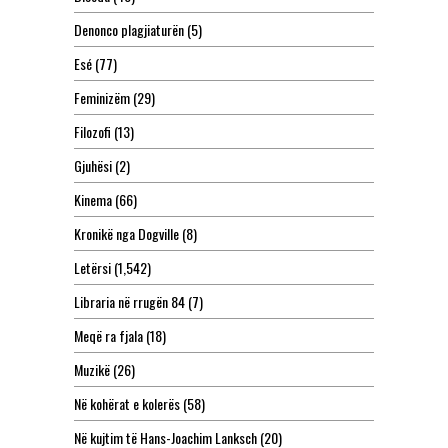
Denonco plagjiaturën
(5)
Esé
(77)
Feminizëm
(29)
Filozofi
(13)
Gjuhësi
(2)
Kinema
(66)
Kronikë nga Dogville
(8)
Letërsi
(1,542)
Libraria në rrugën 84
(7)
Meqë ra fjala
(18)
Muzikë
(26)
Në kohërat e kolerës
(58)
Në kujtim të Hans-Joachim Lanksch
(20)