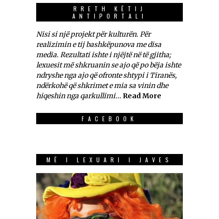
RRETH KËTIJ
ANTIPORTALI
Nisi si një projekt për kulturën. Për
realizimin e tij bashkëpunova me disa
media. Rezultati ishte i njëjtë në të gjitha;
lexuesit më shkruanin se ajo që po bëja ishte
ndryshe nga ajo që ofronte shtypi i Tiranës,
ndërkohë që shkrimet e mia sa vinin dhe
hiqeshin nga qarkullimi...
Read More
FACEBOOK
MË I LEXUARI I JAVES