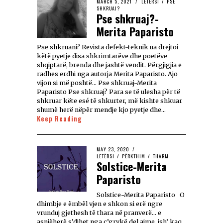
MARCH 5, 2021
LETËRSI
/
PSE
SHKRUAJ?
Pse shkruaj?-
Merita Paparisto
Pse shkruani? Revista defekt-teknik ua drejtoi
këtë pyetje disa shkrimtarëve dhe poetëve
shqiptarë, brenda dhe jashtë vendit. Përgjigjia e
radhes erdhi nga autorja Merita Paparisto. Ajo
vijon si më poshtë… Pse shkruaj-Merita
Paparisto Pse shkruaj? Para se të ulesha për të
shkruar këte esé të shkurter, më kishte shkuar
shumë herë nëpër mendje kjo pyetje dhe…
Keep Reading
MAY 23, 2020
LETËRSI
/
PËRKTHIM
/
THARM
Solstice-Merita
Paparisto
Solstice-Merita Paparisto O
dhimbje e ëmbël vjen e shkon si erë ngre
vrunduj gjethesh të thara në pranverë… e
asnjëherë s’dihet nga ç’grykë del ajme, ish’ kaq