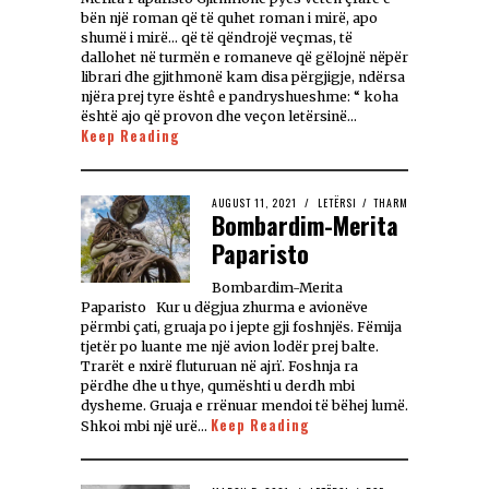
bën një roman që të quhet roman i mirë, apo
shumë i mirë… që të qëndrojë veçmas, të
dallohet në turmën e romaneve që gëlojnë nëpër
librari dhe gjithmonë kam disa përgjigje, ndërsa
njëra prej tyre ështê e pandryshueshme: “ koha
është ajo që provon dhe veçon letërsinë…
Keep Reading
AUGUST 11, 2021
LETËRSI
/
THARM
Bombardim-Merita
Paparisto
Bombardim-Merita
Paparisto Kur u dëgjua zhurma e avionëve
përmbi çati, gruaja po i jepte gji foshnjës. Fëmija
tjetër po luante me një avion lodër prej balte.
Trarët e nxirë fluturuan në ajrï. Foshnja ra
përdhe dhe u thye, qumështi u derdh mbi
dysheme. Gruaja e rrënuar mendoi të bëhej lumë.
Keep Reading
Shkoi mbi një urë…