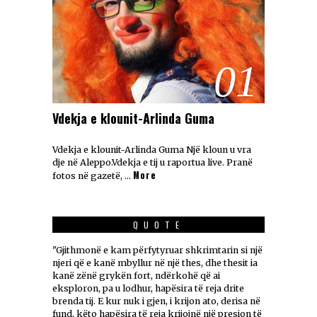
01
Vdekja e klounit-Arlinda Guma
Vdekja e klounit-Arlinda Guma Një kloun u vra
dje në Aleppo.Vdekja e tij u raportua live. Pranë
More
fotos në gazetë, …
QUOTE
"Gjithmonë e kam përfytyruar shkrimtarin si një
njeri që e kanë mbyllur në një thes, dhe thesit ia
kanë zënë grykën fort, ndërkohë që ai
eksploron, pa u lodhur, hapësira të reja drite
brenda tij. E kur nuk i gjen, i krijon ato, derisa në
fund, këto hapësira të reja krijojnë një presion të