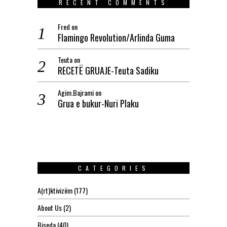
RECENT COMMENTS
Fred
on
Flamingo Revolution/Arlinda Guma
Teuta
on
RECETË GRUAJE-Teuta Sadiku
Agim.Bajrami
on
Grua e bukur-Nuri Plaku
CATEGORIES
A(rt)ktivizëm
(177)
About Us
(2)
Biseda
(40)