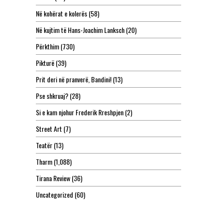
Në kohërat e kolerës
(58)
Në kujtim të Hans-Joachim Lanksch
(20)
Përkthim
(730)
Pikturë
(39)
Prit deri në pranverë, Bandini!
(13)
Pse shkruaj?
(28)
Si e kam njohur Frederik Rreshpjen
(2)
Street Art
(7)
Teatër
(13)
Tharm
(1,088)
Tirana Review
(36)
Uncategorized
(60)