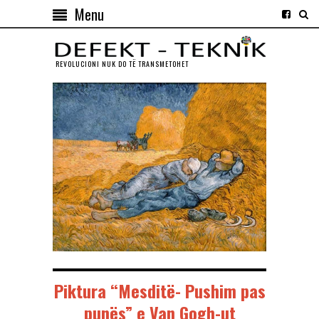
Menu
REVOLUCIONI NUK DO TЁ TRANSMETOHET
Piktura “Mesditë- Pushim pas
punës” e Van Gogh-ut