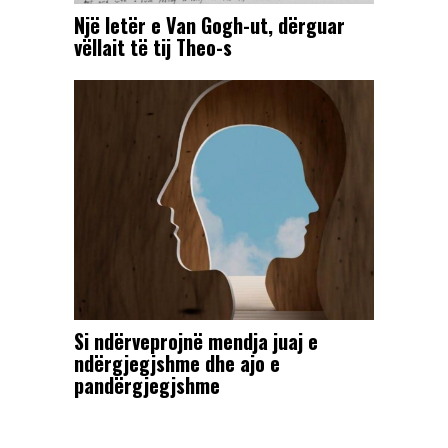
Një letër e Van Gogh-ut, dërguar
vëllait të tij Theo-s
Si ndërveprojnë mendja juaj e
ndërgjegjshme dhe ajo e
pandërgjegjshme