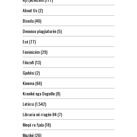
About Us
(2)
Biseda
(40)
Denonco plagjiaturën
(5)
Esé
(77)
Feminizëm
(29)
Filozofi
(13)
Gjuhësi
(2)
Kinema
(66)
Kronikë nga Dogville
(8)
Letërsi
(1,542)
Libraria në rrugën 84
(7)
Meqë ra fjala
(18)
Muzikë
(26)