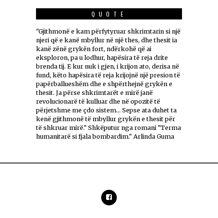
QUOTE
"Gjithmonë e kam përfytyruar shkrimtarin si një
njeri që e kanë mbyllur në një thes, dhe thesit ia
kanë zënë grykën fort, ndërkohë që ai
eksploron, pa u lodhur, hapësira të reja drite
brenda tij. E kur nuk i gjen, i krijon ato, derisa në
fund, këto hapësira të reja krijojnë një presion të
papërballueshëm dhe e shpërthejnë grykën e
thesit. Ja përse shkrimtarët e mirë janë
revolucionarë të kulluar dhe në opozitë të
përjetshme me çdo sistem... Sepse ata duhet ta
kenë gjithmonë të mbyllur grykën e thesit për
të shkruar mirë." Shkëputur nga romani "Terma
humanitarë si fjala bombardim." Arlinda Guma