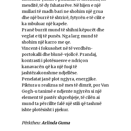
mesditë, të dy fshatarëve. Në hijen e një
mullari të madh bari ne shohim një grua
dhe një burrë të shtrirë, fytyrën e të cilit e
ka mbuluar një kapele.
Pranë burrit mund të shihni këpucët dhe
veglat e tij të punës. Nga larg mund të
shohim një karro me qe.
Vincent-i fokusohet në të verdhën-
portokalli dhe blunë-vjollcë. Prandaj,
kontrasti i plotësuesve e ndriçon
kanavacën që ka një fuqi të
jashtëzakonshme ndjellëse.
Penelatat janë plot ngjyra, energjike.
Piktura u realizua në mes të dimrit, por Van
Gogh-u tanimë e ndjente ngjyrën si një
element të pastër shprehjeje, të cilën ai
mund ta përcillte falë një stili që tashmë
ishte plotësisht i pjekur.
Përktheu:
Arlinda Guma