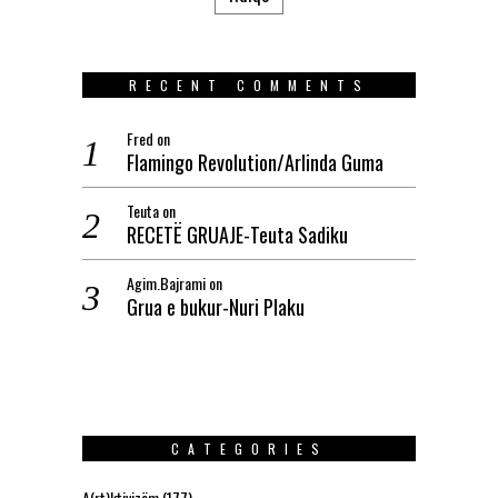
RECENT COMMENTS
Fred
on
Flamingo Revolution/Arlinda Guma
Teuta
on
RECETË GRUAJE-Teuta Sadiku
Agim.Bajrami
on
Grua e bukur-Nuri Plaku
CATEGORIES
A(rt)ktivizëm
(177)