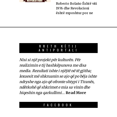
Roberto Bolaño Është viti
1976 dhe Revolucioni
është mposhtur por ne
RRETH KËTIJ
ANTIPORTALI
Nisi si një projekt për kulturën. Për
realizimin e tij bashkëpunova me disa
media. Rezultati ishte i njëjtë në të gjitha;
lexuesit më shkruanin se ajo që po bëja ishte
ndryshe nga ajo që ofronte shtypi i Tiranës,
ndërkohë që shkrimet e mia sa vinin dhe
hiqeshin nga qarkullimi...
Read More
FACEBOOK