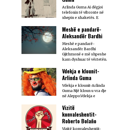
Arlinda Guma Ai dëgjoi
telefonin të vibronte në
xhepin e xhaketës. E
Meshë e pandarë-
Aleksandër Bardhi
Meshë e pandarë-
Aleksandër Bardhi
Gjithmonë e më shpeshe
kam dyshuar të vërtetën.
Vdekja e klounit-
Arlinda Guma
Vdekja e klounit-Arlinda
Guma Një kloun u vra dje
në Aleppo.Vdekja e
Vizitë
konvaleshentit-
Roberto Bolaño
Vizitë konvaleshentit-