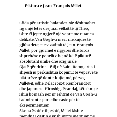
Piktura e Jean-François Millet
Sfida për artistin holandez, siç dëshmohet
nga një letër drejtuar vëllait të tij Theo,
ishte t’i jepte ngjyrë një vepre me nuanca
delikate. Van Gogh-u merr me kujdes të
gjitha detajet e vizatimit të Jean-François
Millet, por gjurmët e ngjyrës dhe forca
shprehëse e penelit e bëjnë këtë pikturë
absolutisht unike dhe origjinale.
Gjatë qëndrimit të tij në Saint Remy, artisti
shpesh iu përkushtua kopjimit të veprave të
piktorëve që donte; kujtojmë, përveç
Millet-it, edhe Delacroix-t, Rembrandt-it
dhe japonezit Hiroshig. Prandaj, këto kopje
ishin homazh për mjeshtrat që Van Gogh-u
i admironte, por edhe raste për të
eksperimentuar.
Skena është e thjeshtë, Millet kishte
menduar çastin e pushimit të merituar, në