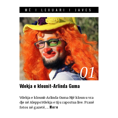
MË I LEXUARI I JAVES
01
Vdekja e klounit-Arlinda Guma
Vdekja e klounit-Arlinda Guma Një kloun u vra
dje në Aleppo.Vdekja e tij u raportua live. Pranë
More
fotos në gazetë, …