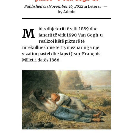
Published on November 16, 2022
in
Letërsi
by
Admin
Midis dhjetorit të vitit 1889 dhe
janarit të vitit 1890, Van Gogh-u
realizoi këtë pikturë të
mrekullueshme të frymëzuar nga një
vizatim pastel dhe laps i Jean-François
Millet, i datës 1866.