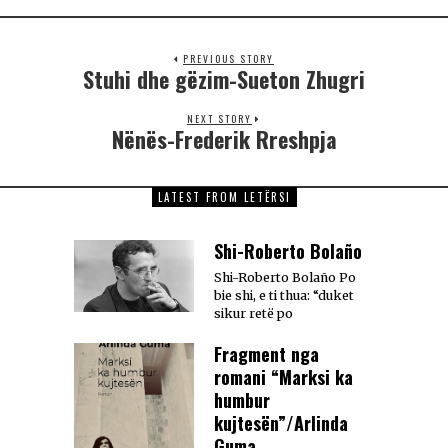
PREVIOUS STORY
Stuhi dhe gëzim-Sueton Zhugri
NEXT STORY
Nënës-Frederik Rreshpja
LATEST FROM LETËRSI
Shi-Roberto Bolaño
Shi-Roberto Bolaño Po
bie shi, e ti thua: “duket
sikur retë po
Fragment nga
romani “Marksi ka
humbur
kujtesën”/Arlinda
Guma