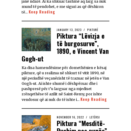
janë ndarë. Ai ka shkuar tashmë aq larg sa nuk
mund të pendohet, e me siguri as që dëshiron
Keep Reading
të…
JANUARY 13, 2023
PIKTURË
Piktura “Lëvizja e
të burgosurve”,
1890, e Vincent Van
Gogh-ut
Ka disa hamendësime për domethënien e kësaj
pikture, që u realizua në shkurt të vitit 1890, në
një periudhë veçanërisht të trazuar në jetën e Van
Gogh-ut. Ai ishte shumë i dëshpëruar dhe i
pashpresë për t’u larguar nga mjediset
rrënqethëse të azilit në Saint-Remy, por ishte
Keep Reading
vendosur që ai nuk do të ishte i…
NOVEMBER 16, 2022
LETËRSI
Piktura “Mesditë-
Pushim pas punës”