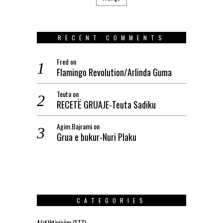
RECENT COMMENTS
Fred
on
Flamingo Revolution/Arlinda Guma
Teuta
on
RECETË GRUAJE-Teuta Sadiku
Agim.Bajrami
on
Grua e bukur-Nuri Plaku
CATEGORIES
A(rt)ktivizëm
(177)