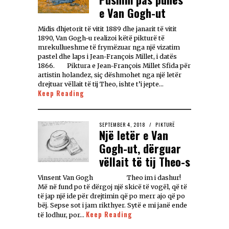
e Van Gogh-ut
Midis dhjetorit të vitit 1889 dhe janarit të vitit
1890, Van Gogh-u realizoi këtë pikturë të
mrekullueshme të frymëzuar nga një vizatim
pastel dhe laps i Jean-François Millet, i datës
1866. Piktura e Jean-François Millet Sfida për
artistin holandez, siç dëshmohet nga një letër
drejtuar vëllait të tij Theo, ishte t’i jepte…
Keep Reading
SEPTEMBER 4, 2018
PIKTURË
Një letër e Van
Gogh-ut, dërguar
vëllait të tij Theo-s
Vinsent Van Gogh Theo im i dashur!
Më në fund po të dërgoj një skicë të vogël, që të
të jap një ide për drejtimin që po merr ajo që po
bëj. Sepse sot i jam rikthyer. Sytë e mi janë ende
Keep Reading
të lodhur, por…