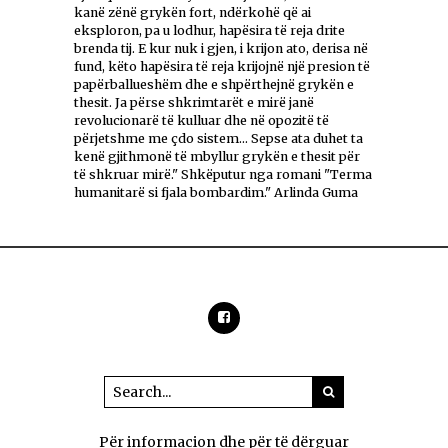
kanë zënë grykën fort, ndërkohë që ai
eksploron, pa u lodhur, hapësira të reja drite
brenda tij. E kur nuk i gjen, i krijon ato, derisa në
fund, këto hapësira të reja krijojnë një presion të
papërballueshëm dhe e shpërthejnë grykën e
thesit. Ja përse shkrimtarët e mirë janë
revolucionarë të kulluar dhe në opozitë të
përjetshme me çdo sistem... Sepse ata duhet ta
kenë gjithmonë të mbyllur grykën e thesit për
të shkruar mirë." Shkëputur nga romani "Terma
humanitarë si fjala bombardim." Arlinda Guma
Për informacion dhe për të dërguar