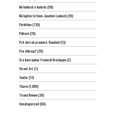
Në kohërat e kolerës
(58)
Në kujtim të Hans-Joachim Lanksch
(20)
Përkthim
(730)
Pikturë
(39)
Prit deri në pranverë, Bandini!
(13)
Pse shkruaj?
(28)
Si e kam njohur Frederik Rreshpjen
(2)
Street Art
(7)
Teatër
(13)
Tharm
(1,088)
Tirana Review
(36)
Uncategorized
(60)