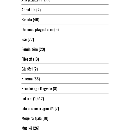
About Us
(2)
Biseda
(40)
Denonco plagjiaturën
(5)
Esé
(77)
Feminizëm
(29)
Filozofi
(13)
Gjuhësi
(2)
Kinema
(66)
Kronikë nga Dogville
(8)
Letërsi
(1,542)
Libraria në rrugën 84
(7)
Meqë ra fjala
(18)
Muzikë
(26)