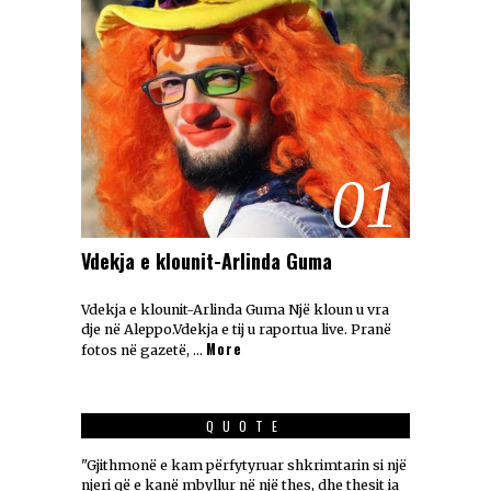
01
Vdekja e klounit-Arlinda Guma
Vdekja e klounit-Arlinda Guma Një kloun u vra
dje në Aleppo.Vdekja e tij u raportua live. Pranë
More
fotos në gazetë, …
QUOTE
"Gjithmonë e kam përfytyruar shkrimtarin si një
njeri që e kanë mbyllur në një thes, dhe thesit ia