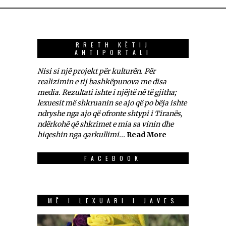
RRETH KËTIJ
ANTIPORTALI
Nisi si një projekt për kulturën. Për
realizimin e tij bashkëpunova me disa
media. Rezultati ishte i njëjtë në të gjitha;
lexuesit më shkruanin se ajo që po bëja ishte
ndryshe nga ajo që ofronte shtypi i Tiranës,
ndërkohë që shkrimet e mia sa vinin dhe
hiqeshin nga qarkullimi...
Read More
FACEBOOK
MË I LEXUARI I JAVES