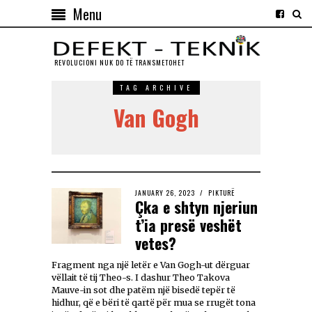
Menu
REVOLUCIONI NUK DO TЁ TRANSMETOHET
TAG ARCHIVE
Van Gogh
JANUARY 26, 2023
PIKTURË
Çka e shtyn njeriun
t’ia presë veshët
vetes?
Fragment nga një letër e Van Gogh-ut dërguar
vëllait të tij Theo-s. I dashur Theo Takova
Mauve-in sot dhe patëm një bisedë tepër të
hidhur, që e bëri të qartë për mua se rrugët tona